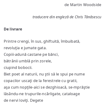
de Martin Woodside
traducere din engleză de Chris Tănăsescu
De livrare
Printre crengi, în sus, ghiftuită, îmbuibată,
revoluţia e jumate gata.
Copiii-adună castane pe bănci,
bătrânii umblă prin zorele,
ciupind bobocii.
Biet poet al naturii, nu ştii să le spui pe nume
copacilor uscaţi de la ferestrele cu gratii,
aşa cum nopţile-aici se dezghioacă, se-mprăştie
lăsându-ne trupurile-ncârligate, cataloage
de nervi loviţi. Degete