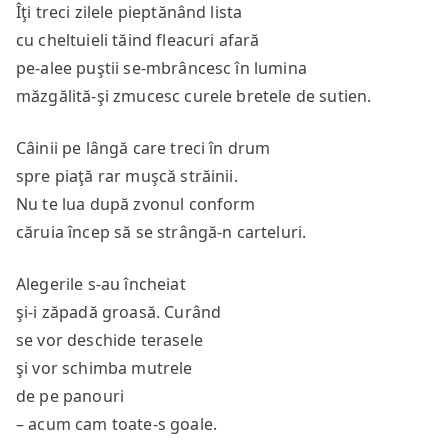
Îţi treci zilele pieptănând lista
cu cheltuieli tăind fleacuri afară
pe-alee puştii se-mbrâncesc în lumina
măzgălită-şi zmucesc curele bretele de sutien.
Câinii pe lângă care treci în drum
spre piaţă rar muşcă străinii.
Nu te lua după zvonul conform
căruia încep să se strângă-n carteluri.
Alegerile s-au încheiat
şi-i zăpadă groasă. Curând
se vor deschide terasele
şi vor schimba mutrele
de pe panouri
– acum cam toate-s goale.