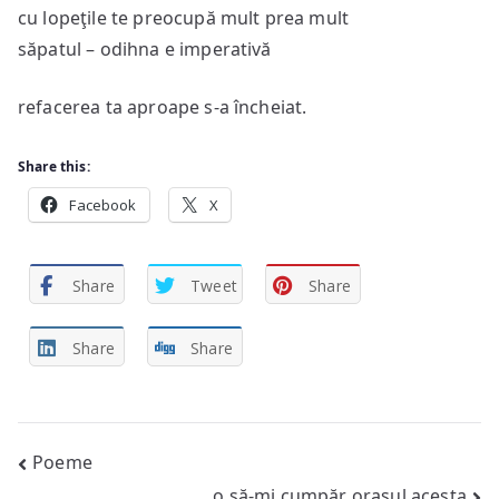
cu lopeţile te preocupă mult prea mult
săpatul – odihna e imperativă
refacerea ta aproape s-a încheiat.
Share this:
Facebook
X
Share
Tweet
Share
Share
Share
Post
Poeme
o să-mi cumpăr oraşul acesta