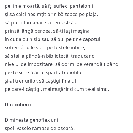
pe linie moartă, să îţi sufleci pantalonii
şi să calci nesimţit prin băltoace pe plajă,
să pui o lumânare la fereastră a
prinsă lângă perdea, să-ţi laşi maşina
în cutia cu nisip sau să pui pe tine capotul
soţiei când le suni pe fostele iubite,
să stai la pândă-n bibliotecă, traducând
nivelul de impozitare, să dormi pe verandă ţipând
peste schelălăitul spart al coioţilor
şi-al trenurilor, să câştigi finalul
pe care-l câştigi, maimuţărind cum te-ai simţi.
Din colonii
Dimineaţa genoflexiuni
speli vasele rămase de-aseară.