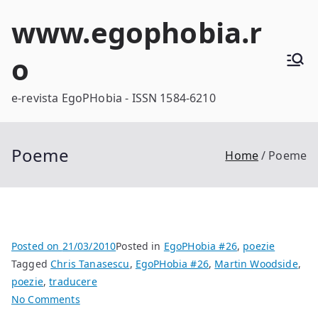
Skip
www.egophobia.r
to
content
o
e-revista EgoPHobia - ISSN 1584-6210
Poeme
Home
Poeme
Posted on
21/03/2010
Posted in
EgoPHobia #26
,
poezie
Tagged
Chris Tanasescu
,
EgoPHobia #26
,
Martin Woodside
,
poezie
,
traducere
on
No Comments
Poeme