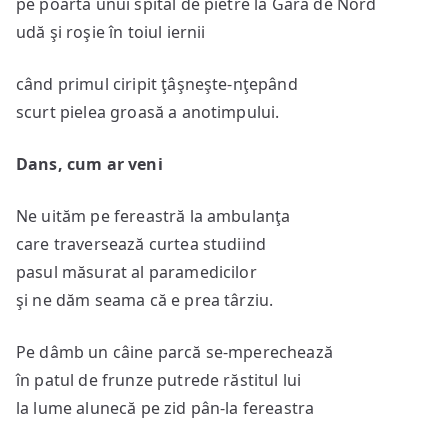
pe poarta unui spital de pietre la Gara de Nord
udă şi roşie în toiul iernii
când primul ciripit ţâşneşte-nţepând
scurt pielea groasă a anotimpului.
Dans, cum ar veni
Ne uităm pe fereastră la ambulanţa
care traversează curtea studiind
pasul măsurat al paramedicilor
şi ne dăm seama că e prea târziu.
Pe dâmb un câine parcă se-mperechează
în patul de frunze putrede răstitul lui
la lume alunecă pe zid pân-la fereastra