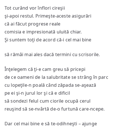
Tot curând vor înflori cireşii
şi-apoi restul. Primeşte-aceste asigurări
că ai făcut progrese reale
comisia e impresionată uluită chiar.
Şi suntem toţi de acord că-i cel mai bine
să rămâi mai ales dacă termini cu scrisorile.
Înţelegem că ţi-e cam greu să pricepi
de ce oameni de la salubritate se strâng în parc
cu lopeţile-n poală când zăpada se-aşează
pe ei şi-n jurul lor şi că e dificil
să sondezi felul cum ciorile ocupă cerul
reuşind să se-nvârtă de-o furtună care-ncepe.
Dar cel mai bine e să te-odihneşti – ajunge