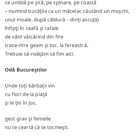
ce umblă pe şiră, pe spinare, pe coastă
– numind bucăţile ca un măcelar, căutând un muşchi,
unul moale, după căldură – dinţi ascuţiţi
înfipţi în ceafă şi rafale
de vânt văicărind din fire
trase-ntre geam şi toc, la fereastră.
Trebuie să-nvăţăm să fim aici.
Odă Bucureştilor
Unde toţi bărbaţii vin
cu flori de la piaţă
şi le ţin în jos,
gest grav şi femeile
nu te ceartă că te tocmeşti.