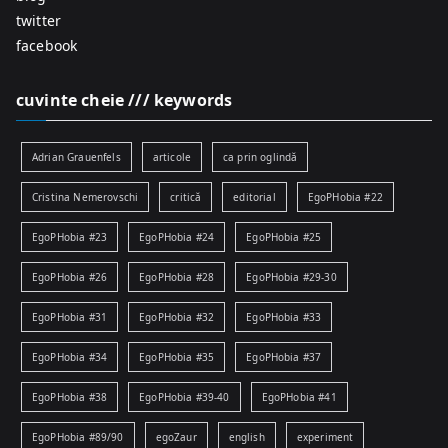
twitter
facebook
cuvinte cheie /// keywords
Adrian Grauenfels
articole
ca prin oglindă
Cristina Nemerovschi
critică
editorial
EgoPHobia #22
EgoPHobia #23
EgoPHobia #24
EgoPHobia #25
EgoPHobia #26
EgoPHobia #28
EgoPHobia #29-30
EgoPHobia #31
EgoPHobia #32
EgoPHobia #33
EgoPHobia #34
EgoPHobia #35
EgoPHobia #37
EgoPHobia #38
EgoPHobia #39-40
EgoPHobia #41
EgoPHobia #89/90
egoZaur
english
experiment