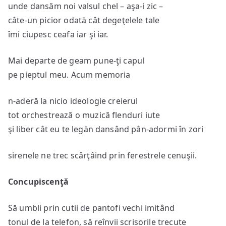
unde dansăm noi valsul chel – aşa-i zic –
câte-un picior odată cât degeţelele tale
îmi ciupesc ceafa iar şi iar.
Mai departe de geam pune-ţi capul
pe pieptul meu. Acum memoria
n-aderă la nicio ideologie creierul
tot orchestrează o muzică flenduri iute
şi liber cât eu te legăn dansând pân-adormi în zori
sirenele ne trec scârţâind prin ferestrele cenuşii.
Concupiscenţă
Să umbli prin cutii de pantofi vechi imitând
tonul de la telefon, să reînvii scrisorile trecute