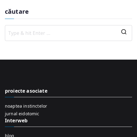
căutare
S
e
a
r
c
h
f
proiecte asociate
o
r
noaptea instinctelor
:
jurnal eidotomic
Interweb
blog