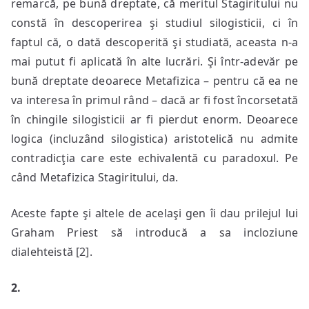
remarcă, pe bună dreptate, că meritul Stagiritului nu
constă în descoperirea şi studiul silogisticii, ci în
faptul că, o dată descoperită şi studiată, aceasta n-a
mai putut fi aplicată în alte lucrări. Şi într-adevăr pe
bună dreptate deoarece Metafizica – pentru că ea ne
va interesa în primul rând – dacă ar fi fost încorsetată
în chingile silogisticii ar fi pierdut enorm. Deoarece
logica (incluzând silogistica) aristotelică nu admite
contradicţia care este echivalentă cu paradoxul. Pe
când Metafizica Stagiritului, da.
Aceste fapte şi altele de acelaşi gen îi dau prilejul lui
Graham Priest să introducă a sa incloziune
dialehteistă [2].
2.