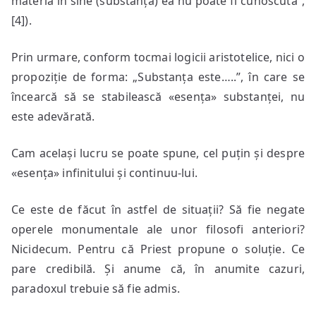
materia în sine (substanța) ea nu poate fi cunoscută”,
[4]).
Prin urmare, conform tocmai logicii aristotelice, nici o
propoziție de forma: „Substanța este…..”, în care se
încearcă să se stabilească «esența» substanței, nu
este adevărată.
Cam același lucru se poate spune, cel puțin și despre
«esența» infinitului și continuu-lui.
Ce este de făcut în astfel de situații? Să fie negate
operele monumentale ale unor filosofi anteriori?
Nicidecum. Pentru că Priest propune o soluție. Ce
pare credibilă. Și anume că, în anumite cazuri,
paradoxul trebuie să fie admis.