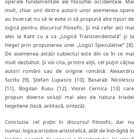
operele fundamentale ale filosofiei occidentale. Mai
mult, chiar unii dintre autorii unor asemenea opere
au încercat nu să le evite ci să propună alte tipuri de
logică pentru discursul filosofic. Şi mă refer aici mai
ales la Kant cu a sa „Logică Transcendentală” şi la
Hegel prin propunerea unei „Logici Speculative” [8].
De asemenea astăzi subiectul este din ce în ce mai
mult dezbătut. Şi voi cita, printre alţii, cel puţin câţiva
autori români sau de origine română: Alexandru
Surdu [9], Ştefan Lupasco [10], Basarab Nicolescu
[11], Bogdan Rusu [12], Viorel Cernica [13] care
propun diverse soluţii mai ales de natura triadei
hegeliene (teză, antiteză, sinteză).
Concluzia: cel puţin în discursul filosofic, dar nu
numai, logica ortodox-aristotelică, atât de îndrăgită in