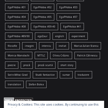
EgoPHobia #31
EgoPHobia #32
EgoPHobia #33
EgoPHobia #34
EgoPHobia #35
EgoPHobia #37
EgoPHobia #38
EgoPHobia #39-40
EgoPHobia #41
EgoPHobia #89/90
egoZaur
english
experiment
filosofie
imagini
interviu
invitat
Marius-Iulian Stancu
Monica Manolachi
MTTLC
Oliviu Crâznic
Patrick Călinescu
poezie
proză
proză scurtă
short story
Sorin-Mihai Grad
Studii fantastice
sumar
traducere
translation
Ștefan Bolea
Privacy & Cookies: This site uses cookies. By continuing to use this