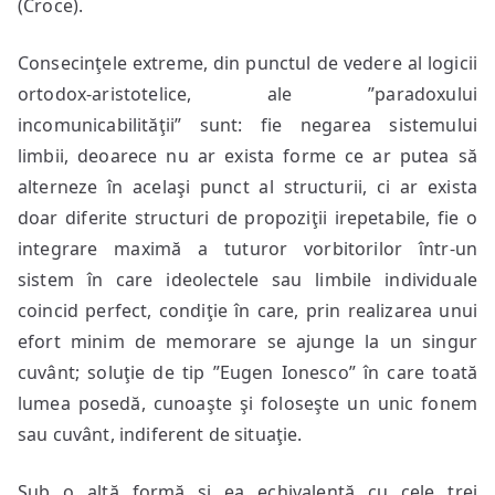
(Croce).
Consecinţele extreme, din punctul de vedere al logicii
ortodox-aristotelice, ale ”paradoxului
incomunicabilităţii” sunt: fie negarea sistemului
limbii, deoarece nu ar exista forme ce ar putea să
alterneze în acelaşi punct al structurii, ci ar exista
doar diferite structuri de propoziţii irepetabile, fie o
integrare maximă a tuturor vorbitorilor într-un
sistem în care ideolectele sau limbile individuale
coincid perfect, condiţie în care, prin realizarea unui
efort minim de memorare se ajunge la un singur
cuvânt; soluţie de tip ”Eugen Ionesco” în care toată
lumea posedă, cunoaşte şi foloseşte un unic fonem
sau cuvânt, indiferent de situaţie.
Sub o altă formă şi ea echivalentă cu cele trei