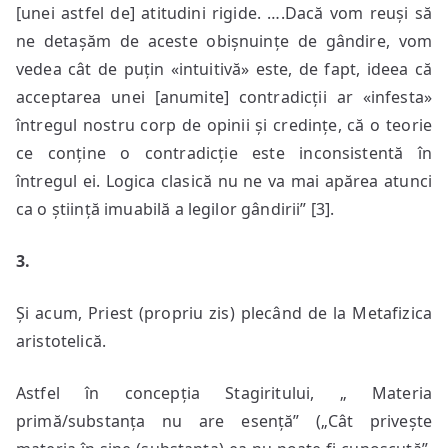
[unei astfel de] atitudini rigide. ….Dacă vom reuși să
ne detașăm de aceste obișnuințe de gândire, vom
vedea cât de puțin «intuitivă» este, de fapt, ideea că
acceptarea unei [anumite] contradicții ar «infesta»
întregul nostru corp de opinii și credințe, că o teorie
ce conține o contradicție este inconsistentă în
întregul ei. Logica clasică nu ne va mai apărea atunci
ca o știință imuabilă a legilor gândirii” [3].
3.
Și acum, Priest (propriu zis) plecând de la Metafizica
aristotelică.
Astfel în concepția Stagiritului, „ Materia
primă/substanța nu are esență” („Cât privește