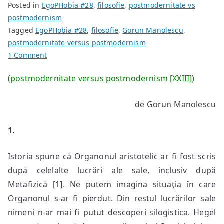
Posted in
EgoPHobia #28
,
filosofie
,
postmodernitate vs
postmodernism
Tagged
EgoPHobia #28
,
filosofie
,
Gorun Manolescu
,
postmodernitate versus postmodernism
on
1 Comment
(3)
(postmodernitate versus postmodernism [XXIII])
Cantor,
Aristotel,
de Gorun Manolescu
Dialehteismul
–
1.
Azi,
Dialehteismul
Istoria spune că Organonul aristotelic ar fi fost scris
după celelalte lucrări ale sale, inclusiv după
Metafizică [1]. Ne putem imagina situaţia în care
Organonul s-ar fi pierdut. Din restul lucrărilor sale
nimeni n-ar mai fi putut descoperi silogistica. Hegel