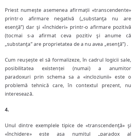
Priest numește asemenea afirmații «transcendente»
printr-o afirmare negativă („substanţa nu are
esenţă”) dar şi «închideri» printr-o afirmare pozitivă
(tocmai s-a afirmat ceva pozitiv şi anume că
„substanţa” are proprietatea de a nu avea „esenţă”) .
Cum reușește el să formalizeze, în cadrul logicii sale,
posibilitatea existenței (numai) a anumitor
paradoxuri prin schema sa a «incloziunii» este o
problemă tehnică care, în contextul prezent, nu
interesează.
4.
Unul dintre exemplele tipice de «transcendenţă» şi
«închidere» este aşa numitul „paradox al