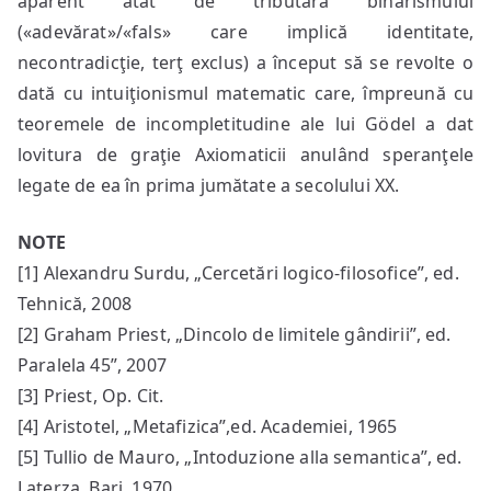
aparent atât de tributară binarismului
(«adevărat»/«fals» care implică identitate,
necontradicţie, terţ exclus) a început să se revolte o
dată cu intuiţionismul matematic care, împreună cu
teoremele de incompletitudine ale lui Gödel a dat
lovitura de graţie Axiomaticii anulând speranţele
legate de ea în prima jumătate a secolului XX.
NOTE
[1] Alexandru Surdu, „Cercetări logico-filosofice”, ed.
Tehnică, 2008
[2] Graham Priest, „Dincolo de limitele gândirii”, ed.
Paralela 45”, 2007
[3] Priest, Op. Cit.
[4] Aristotel, „Metafizica”,ed. Academiei, 1965
[5] Tullio de Mauro, „Intoduzione alla semantica”, ed.
Laterza, Bari, 1970