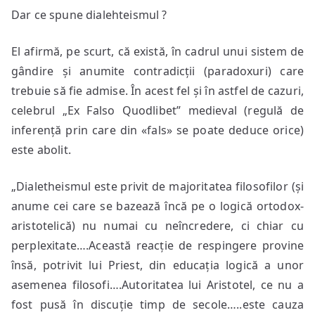
Dar ce spune dialehteismul ?
El afirmă, pe scurt, că există, în cadrul unui sistem de
gândire și anumite contradicții (paradoxuri) care
trebuie să fie admise. În acest fel și în astfel de cazuri,
celebrul „Ex Falso Quodlibet” medieval (regulă de
inferență prin care din «fals» se poate deduce orice)
este abolit.
„Dialetheismul este privit de majoritatea filosofilor (și
anume cei care se bazează încă pe o logică ortodox-
aristotelică) nu numai cu neîncredere, ci chiar cu
perplexitate….Această reacție de respingere provine
însă, potrivit lui Priest, din educația logică a unor
asemenea filosofi….Autoritatea lui Aristotel, ce nu a
fost pusă în discuție timp de secole…..este cauza