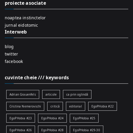
f
proiecte asociate
o
r
noaptea instinctelor
:
jurnal eidotomic
Interweb
blog
twitter
facebook
cuvinte cheie /// keywords
Adrian Grauenfels
articole
ca prin oglindă
Cristina Nemerovschi
critică
editorial
EgoPHobia #22
EgoPHobia #23
EgoPHobia #24
EgoPHobia #25
EgoPHobia #26
EgoPHobia #28
EgoPHobia #29-30