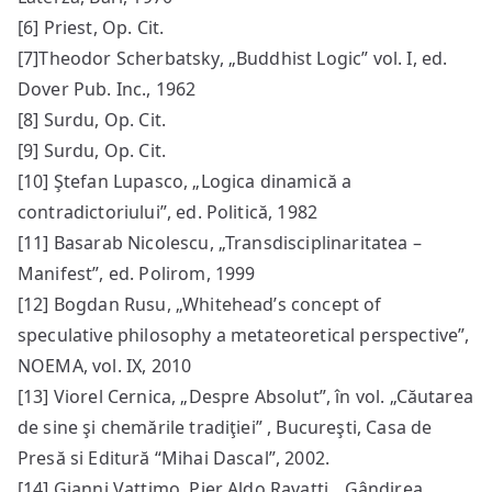
[6] Priest, Op. Cit.
[7]Theodor Scherbatsky, „Buddhist Logic” vol. I, ed.
Dover Pub. Inc., 1962
[8] Surdu, Op. Cit.
[9] Surdu, Op. Cit.
[10] Ştefan Lupasco, „Logica dinamică a
contradictoriului”, ed. Politică, 1982
[11] Basarab Nicolescu, „Transdisciplinaritatea –
Manifest”, ed. Polirom, 1999
[12] Bogdan Rusu, „Whitehead’s concept of
speculative philosophy a metateoretical perspective”,
NOEMA, vol. IX, 2010
[13] Viorel Cernica, „Despre Absolut”, în vol. „Căutarea
de sine şi chemările tradiţiei” , Bucureşti, Casa de
Presă si Editură “Mihai Dascal”, 2002.
[14] Gianni Vattimo, Pier Aldo Ravatti, „Gândirea