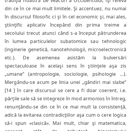
tradiţia noastră de veacuri a Occidentului, îşi relevă
din ce în ce mai mult limitele. Şi accentuez, nu numai
în discursul filosofic ci şi în cel economic şi, mai ales,
ştiinţific aplicativ începând din prima treime a
secolului trecut atunci când s-a început pătrunderea
în lumea particulelor subatomice sau tehnologic
(inginerie genetică, nanotehnologii, microelectronică
etc.). De asemenea asistăm la bulversări
spectaculoase în acelaşi sens în ştiinţele aşa zis
„umane” (antropologie, sociologie, psihologie …).
Mergându-se acum pe linia unei „gândiri mai slabe”
[14 ] în care discursul se cere a fi doar coerent, i.e.
părţile sale să se integreze în mod armonios în întreg,
renunţându-se din ce în ce mai mult la consistenţă,
adică la evitarea contradicţiilor aşa cum o cere logica
să-i spun «clasică». Mai mult, chiar şi matematica,