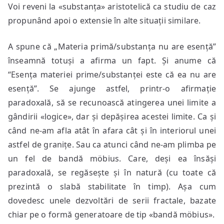
Voi reveni la «substanța» aristotelică ca studiu de caz
propunând apoi o extensie în alte situații similare.
A spune că „Materia primă/substanța nu are esență”
înseamnă totuși a afirma un fapt. Și anume că
“Esența materiei prime/substanței este că ea nu are
esență”. Se ajunge astfel, printr-o afirmație
paradoxală, să se recunoască atingerea unei limite a
gândirii «logice», dar și depășirea acestei limite. Ca și
când ne-am afla atât în afara cât și în interiorul unei
astfel de granițe. Sau ca atunci când ne-am plimba pe
un fel de bandă möbius. Care, deși ea însăși
paradoxală, se regăsește și în natură (cu toate că
prezintă o slabă stabilitate în timp). Așa cum
dovedesc unele dezvoltări de serii fractale, bazate
chiar pe o formă generatoare de tip «bandă möbius».