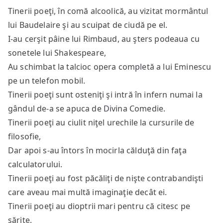
Tinerii poeţi, în comă alcoolică, au vizitat mormântul
lui Baudelaire şi au scuipat de ciudă pe el.
I-au cerşit pâine lui Rimbaud, au şters podeaua cu
sonetele lui Shakespeare,
Au schimbat la talcioc opera completă a lui Eminescu
pe un telefon mobil.
Tinerii poeţi sunt osteniţi şi intră în infern numai la
gândul de-a se apuca de Divina Comedie.
Tinerii poeţi au ciulit niţel urechile la cursurile de
filosofie,
Dar apoi s-au întors în mocirla călduţă din faţa
calculatorului.
Tinerii poeţi au fost păcăliţi de nişte contrabandişti
care aveau mai multă imaginaţie decât ei.
Tinerii poeţi au dioptrii mari pentru că citesc pe
sărite.