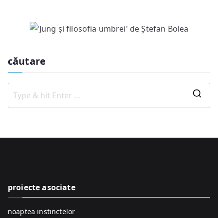
căutare
S
e
a
r
c
h
f
proiecte asociate
o
r
noaptea instinctelor