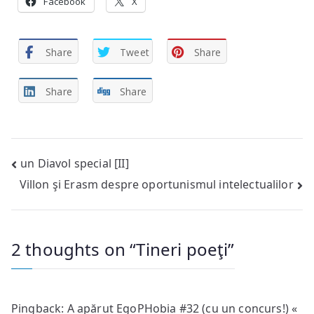
Facebook
X
Share
Tweet
Share
Share
Share
Post
un Diavol special [II]
Villon şi Erasm despre oportunismul intelectualilor
navigation
2 thoughts on “
Tineri poeţi
”
Pingback:
A apărut EgoPHobia #32 (cu un concurs!) «