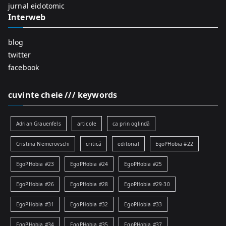
:
jurnal eidotomic
Interweb
blog
twitter
facebook
cuvinte cheie /// keywords
Adrian Grauenfels
articole
ca prin oglindă
Cristina Nemerovschi
critică
editorial
EgoPHobia #22
EgoPHobia #23
EgoPHobia #24
EgoPHobia #25
EgoPHobia #26
EgoPHobia #28
EgoPHobia #29-30
EgoPHobia #31
EgoPHobia #32
EgoPHobia #33
EgoPHobia #34
EgoPHobia #35
EgoPHobia #37