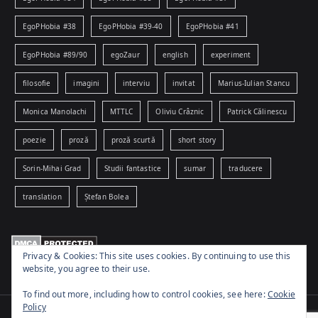
EgoPHobia #38
EgoPHobia #39-40
EgoPHobia #41
EgoPHobia #89/90
egoZaur
english
experiment
filosofie
imagini
interviu
invitat
Marius-Iulian Stancu
Monica Manolachi
MTTLC
Oliviu Crâznic
Patrick Călinescu
poezie
proză
proză scurtă
short story
Sorin-Mihai Grad
Studii fantastice
sumar
traducere
translation
Ștefan Bolea
Privacy & Cookies: This site uses cookies. By continuing to use this
website, you agree to their use.
To find out more, including how to control cookies, see here:
Cookie
Policy