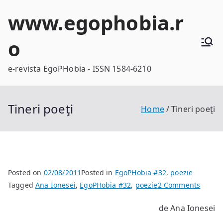
Skip
www.egophobia.r
to
content
o
e-revista EgoPHobia - ISSN 1584-6210
Tineri poeţi
Home
Tineri poeţi
Posted on
02/08/2011
Posted in
EgoPHobia #32
,
poezie
on
Tagged
Ana Ionesei
,
EgoPHobia #32
,
poezie
2 Comments
Tineri
de Ana Ionesei
poeţi