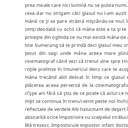
prea moale care nici lumină nu se putea numi
ceva dar nu strigam căci glasul nu l-am auzi
mână ce ţi se pare străină mişcându-se mut în 
simţi deodată cu ochii că mâna este a ta şi t
priveşte din oglinda ce nu mai există mâna de 
tine bumerang să te prindă deci glasul meu s
ţesut din vagi unde mâna aceea mare plină 
cinematograf când vezi că trenul vine spre ti
roţile prelinse în întunericul dens care te ac
mâna trecând abil delicat în timp ce glasu
plăcerea aceea perversă de la cinematografu
ci’şpe ani fără să ştiu de ce poate că actul ce
mijit se continua în trenul venit peste noi înch
reflectate de verdele Alb halucinant de deşert 
absoarbă orice împotrivire cu scalpelul strălu
Mă trezesc. Impostorule impostor infam doctor