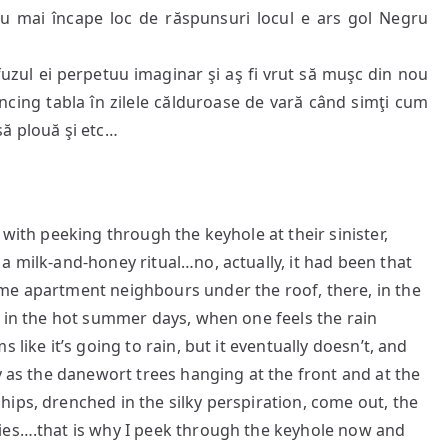
nu mai încape loc de răspunsuri locul e ars gol Negru
efuzul ei perpetuu imaginar şi aş fi vrut să muşc din nou
încing tabla în zilele călduroase de vară când simţi cum
să plouă şi etc…
 with peeking through the keyhole at their sinister,
a milk-and-honey ritual…no, actually, it had been that
me apartment neighbours under the roof, there, in the
s in the hot summer days, when one feels the rain
 like it’s going to rain, but it eventually doesn’t, and
y as the danewort trees hanging at the front and at the
ips, drenched in the silky perspiration, come out, the
ies….that is why I peek through the keyhole now and