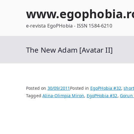
Skip
www.egophobia.r
to
content
e-revista EgoPHobia - ISSN 1584-6210
The New Adam [Avatar II]
Posted on
30/09/2011
Posted in
EgoPHobia #32
,
short
Tagged
Alina-Olimpia Miron
,
EgoPHobia #32
,
Gorun