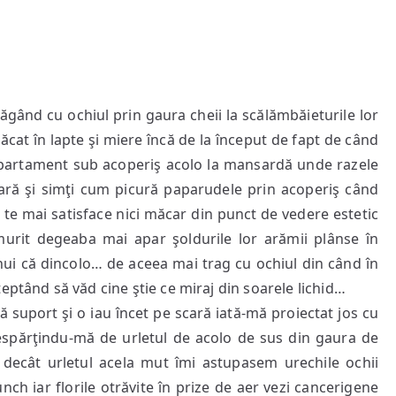
trăgând cu ochiul prin gaura cheii la scălămbăieturile lor
ăcat în lapte şi miere încă de la început de fapt de când
 apartament sub acoperiş acolo la mansardă unde razele
 vară şi simţi cum picură paparudele prin acoperiş când
 te mai satisface nici măcar din punct de vedere estetic
 murit degeaba mai apar şoldurile lor arămii plânse în
nui că dincolo… de aceea mai trag cu ochiul din când în
eptând să văd cine ştie ce miraj din soarele lichid…
ă suport şi o iau încet pe scară iată-mă proiectat jos cu
despărţindu-mă de urletul de acolo de sus din gaura de
 decât urletul acela mut îmi astupasem urechile ochii
nch iar florile otrăvite în prize de aer vezi cancerigene