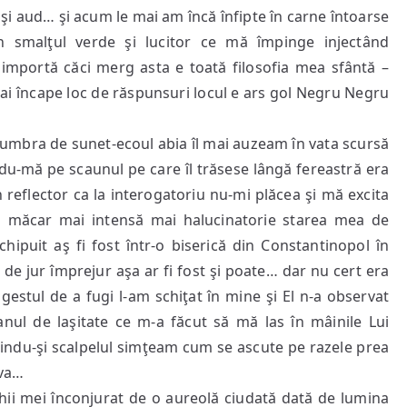
şi aud… şi acum le mai am încă înfipte în carne întoarse
 în smalţul verde şi lucitor ce mă împinge injectând
 importă căci merg asta e toată filosofia mea sfântă –
ai încape loc de răspunsuri locul e ars gol Negru Negru
umbra de sunet-ecoul abia îl mai auzeam în vata scursă
ndu-mă pe scaunul pe care îl trăsese lângă fereastră era
 reflector ca la interogatoriu nu-mi plăcea şi mă excita
 măcar mai intensă mai halucinatorie starea mea de
chipuit aş fi fost într-o biserică din Constantinopol în
de jur împrejur aşa ar fi fost şi poate… dar nu cert era
gestul de a fugi l-am schiţat în mine şi El n-a observat
ul de laşitate ce m-a făcut să mă las în mâinile Lui
ţindu-şi scalpelul simţeam cum se ascute pe razele prea
eva…
hii mei înconjurat de o aureolă ciudată dată de lumina