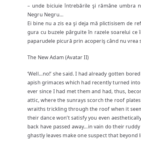
– unde biciuie întrebările şi rămâne umbra 
Negru Negru…
Ei bine nu a zis ea şi deja mă plictisisem de r
gura cu buzele pârguite în razele soarelui ce 
paparudele picură prin acoperiş când nu vrea 
The New Adam (Avatar II)
‘Well…no!’ she said. I had already gotten bored
apish grimaces which had recently turned into 
ever since I had met them and had, thus, beco
attic, where the sunrays scorch the roof plate
wraiths trickling through the roof when it seems
their dance won’t satisfy you even aestheticall
back have passed away…in vain do their ruddy h
ghastly leaves make one suspect that beyond l