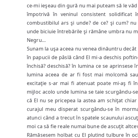
ce-mi ieşeau din gură nu mai puteam să le văd 
împotrivă în veninul consistent solidificat
combustibilul ars şi unde? de ce? şi cum? nu
unde biciuie întrebările şi rămâne umbra nu m
Negru…
Sunam la uşa aceea nu venea dinăuntru decât 
în papucii de pâslă când El mi-a deschis pofti
închisă? deschisă? în lumina ce se aprinsese în
lumina aceea de ar fi fost mai molcomă sau
excitaţie s-ar mai fi atenuat poate mi-aş fi în
mijloc acolo unde lumina se taie scurgându-se 
că El nu se pricepea la astea am schiţat chiar 
curajul meu disperat scurgându-se în morman
atunci când a trecut în spatele scaunului ascu
moi ca să fie reale numai bune de ascuţit altc
Rămăsesem holbat cu El plutind tulbure în oc