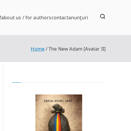
f
about us / for authors
contact
anunţuri
Home
The New Adam [Avatar II]