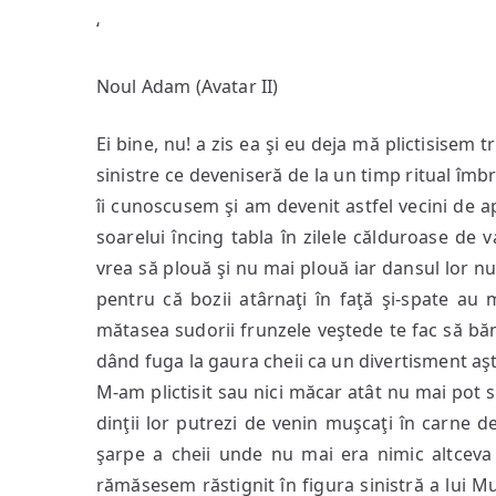
‘
Noul Adam (Avatar II)
Ei bine, nu! a zis ea şi eu deja mă plictisisem 
sinistre ce deveniseră de la un timp ritual îmbr
îi cunoscusem şi am devenit astfel vecini de
soarelui încing tabla în zilele călduroase de
vrea să plouă şi nu mai plouă iar dansul lor nu
pentru că bozii atârnaţi în faţă şi-spate au
mătasea sudorii frunzele veştede te fac să bă
dând fuga la gaura cheii ca un divertisment aşt
M-am plictisit sau nici măcar atât nu mai pot s
dinţii lor putrezi de venin muşcaţi în carne 
şarpe a cheii unde nu mai era nimic altceva
rămăsesem răstignit în figura sinistră a lui Mu