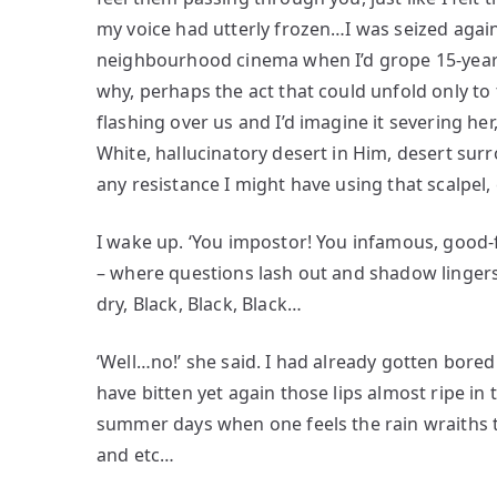
my voice had utterly frozen…I was seized again
neighbourhood cinema when I’d grope 15-year-
why, perhaps the act that could unfold only to t
flashing over us and I’d imagine it severing her,
White, hallucinatory desert in Him, desert sur
any resistance I might have using that scalpel, 
I wake up. ‘You impostor! You infamous, good-f
– where questions lash out and shadow lingers,
dry, Black, Black, Black…
‘Well…no!’ she said. I had already gotten bored
have bitten yet again those lips almost ripe in 
summer days when one feels the rain wraiths tr
and etc…