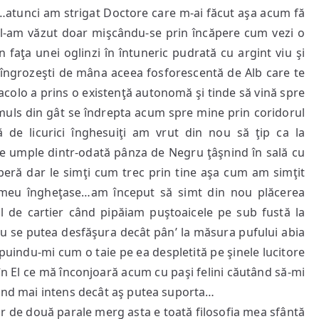
…atunci am strigat Doctore care m-ai făcut aşa acum fă
t l-am văzut doar mişcându-se prin încăpere cum vezi o
faţa unei oglinzi în întuneric pudrată cu argint viu şi
e îngrozeşti de mâna aceea fosforescentă de Alb care te
acolo a prins o existenţă autonomă şi tinde să vină spre
muls din gât se îndrepta acum spre mine prin coridorul
de licurici înghesuiţi am vrut din nou să ţip ca la
ne umple dintr-odată pânza de Negru ţâşnind în sală cu
operă dar le simţi cum trec prin tine aşa cum am simţit
l meu îngheţase…am început să simt din nou plăcerea
l de cartier când pipăiam puştoaicele pe sub fustă la
 nu se putea desfăşura decât pân’ la măsura pufului abia
ipuindu-mi cum o taie pe ea despletită pe şinele lucitore
în El ce mă înconjoară acum cu paşi felini căutând să-mi
cind mai intens decât aş putea suporta…
 de două parale merg asta e toată filosofia mea sfântă