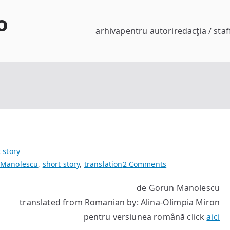
o
arhiva
pentru autori
redacţia / staf
 story
on
 Manolescu
,
short story
,
translation
2 Comments
The
de Gorun Manolescu
New
translated from Romanian by: Alina-Olimpia Miron
Adam
[Avatar
pentru versiunea română click
aici
II]