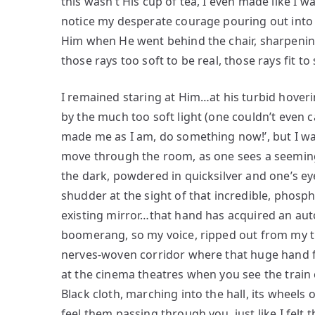
this wasn’t His cup of tea, I even made like I w
notice my desperate courage pouring out int
Him when He went behind the chair, sharpening
those rays too soft to be real, those rays fit 
I remained staring at Him…at his turbid hover
by the much too soft light (one couldn’t even ca
made me as I am, do something now!’, but I was
move through the room, as one sees a seemingly
the dark, powdered in quicksilver and one’s ey
shudder at the sight of that incredible, phos
existing mirror…that hand has acquired an auto
boomerang, so my voice, ripped out from my 
nerves-woven corridor where that huge hand fu
at the cinema theatres when you see the train
Black cloth, marching into the hall, its wheels 
feel them passing through you, just like I felt 