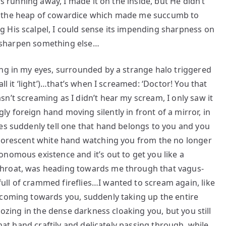
as running away, I made it on the inside, but He didn’t
o the heap of cowardice which made me succumb to
 His scalpel, I could sense its impending sharpness on
to sharpen something else…
ing in my eyes, surrounded by a strange halo triggered
ll it ‘light’)…that’s when I screamed: ‘Doctor! You that
n’t screaming as I didn’t hear my scream, I only saw it
 foreign hand moving silently in front of a mirror, in
es suddenly tell one that hand belongs to you and you
phorescent white hand watching you from the no longer
nomous existence and it’s out to get you like a
throat, was heading towards me through that vagus-
ll of crammed fireflies…I wanted to scream again, like
 coming towards you, suddenly taking up the entire
oozing in the dense darkness cloaking you, but you still
that hand craftily and delicately passing through, while