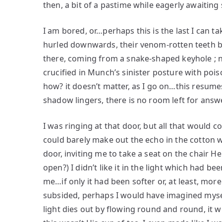
then, a bit of a pastime while eagerly awaitin
I am bored, or…perhaps this is the last I can t
hurled downwards, their venom-rotten teeth b
there, coming from a snake-shaped keyhole ; n
crucified in Munch’s sinister posture with po
how? it doesn’t matter, as I go on…this resum
shadow lingers, there is no room left for answe
I was ringing at that door, but all that would
could barely make out the echo in the cotton w
door, inviting me to take a seat on the chair H
open?) I didn’t like it in the light which had be
me…if only it had been softer or, at least, mor
subsided, perhaps I would have imagined mysel
light dies out by flowing round and round, it 