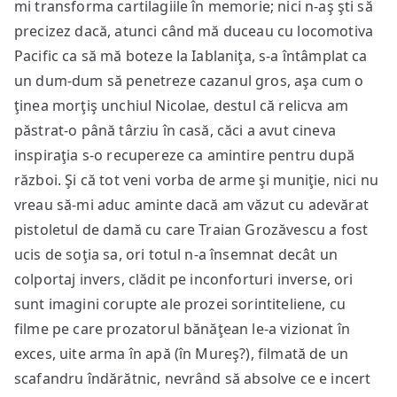
mi transforma cartilagiile în memorie; nici n-aş şti să
precizez dacă, atunci când mă duceau cu locomotiva
Pacific ca să mă boteze la Iablaniţa, s-a întâmplat ca
un dum-dum să penetreze cazanul gros, aşa cum o
ţinea morţiş unchiul Nicolae, destul că relicva am
păstrat-o până târziu în casă, căci a avut cineva
inspiraţia s-o recupereze ca amintire pentru după
război. Şi că tot veni vorba de arme şi muniţie, nici nu
vreau să-mi aduc aminte dacă am văzut cu adevărat
pistoletul de damă cu care Traian Grozăvescu a fost
ucis de soţia sa, ori totul n-a însemnat decât un
colportaj invers, clădit pe inconforturi inverse, ori
sunt imagini corupte ale prozei sorintiteliene, cu
filme pe care prozatorul bănăţean le-a vizionat în
exces, uite arma în apă (în Mureş?), filmată de un
scafandru îndărătnic, nevrând să absolve ce e incert