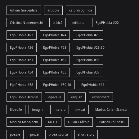
Adrian Grauenfels
articole
ca prin oglindă
Cristina Nemerovschi
critică
editorial
EgoPHobia #22
EgoPHobia #23
EgoPHobia #24
EgoPHobia #25
EgoPHobia #26
EgoPHobia #28
EgoPHobia #29-30
EgoPHobia #31
EgoPHobia #32
EgoPHobia #33
EgoPHobia #34
EgoPHobia #35
EgoPHobia #37
EgoPHobia #38
EgoPHobia #39-40
EgoPHobia #41
EgoPHobia #89/90
egoZaur
english
experiment
filosofie
imagini
interviu
invitat
Marius-Iulian Stancu
Monica Manolachi
MTTLC
Oliviu Crâznic
Patrick Călinescu
poezie
proză
proză scurtă
short story