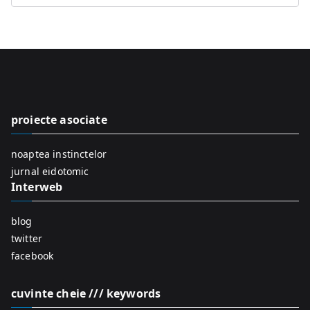
e
a
r
c
h
f
proiecte asociate
o
r
noaptea instinctelor
:
jurnal eidotomic
Interweb
blog
twitter
facebook
cuvinte cheie /// keywords