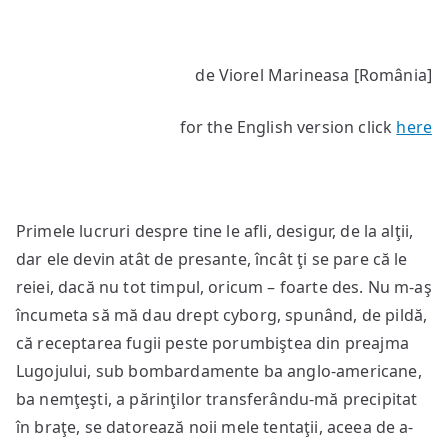
Pistoletul
de
damă
de Viorel Marineasa [România]
for the English version click
here
Primele lucruri despre tine le afli, desigur, de la alţii,
dar ele devin atât de presante, încât ţi se pare că le
reiei, dacă nu tot timpul, oricum – foarte des. Nu m-aş
încumeta să mă dau drept cyborg, spunând, de pildă,
că receptarea fugii peste porumbiştea din preajma
Lugojului, sub bombardamente ba anglo-americane,
ba nemţeşti, a părinţilor transferându-mă precipitat
în braţe, se datorează noii mele tentaţii, aceea de a-