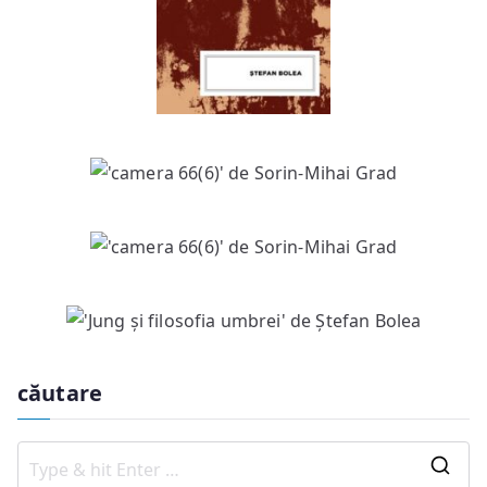
căutare
S