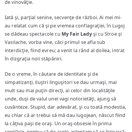
de vinovăţie.
Iată şi, parţial senine, secvenţe de război. Ai mei mi-
au relatat cum că şi pe vremea conflagraţiei, în Lugoj
se dădeau spectacole cu
My Fair Lady
şi cu Stroe şi
Vasilache, vorba vine, căci primul se afla sub
interdicţie, fiind evreu; a venit la rând al doilea, intrat
în dizgraţia noii stăpâniri.
De o vreme, în căutare de identitate şi de
simpatizanţi, iluştri linguşitori se dau urmaşi, mai
mult sau mai puţin direcţi, ai celor din localităţile
unde, duşi de valul unei vagi notorietăţi, ajung să
cuvânteze. Stupid, dar adevărat, şi cu toată modestia,
eu chiar că ar trebui să mă dau lugojean, născut fiind
la câţiva paşi de oraş. Un oraş-obsesie în prima
copilărie, pentru că de acolo aşteptam să se întoarcă