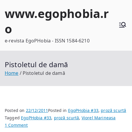
Skip
www.egophobia.r
to
content
o
e-revista EgoPHobia - ISSN 1584-6210
Pistoletul de damă
Home
Pistoletul de damă
Posted on
22/12/2011
Posted in
EgoPHobia #33
,
proză scurtă
Tagged
EgoPHobia #33
,
proză scurtă
,
Viorel Marineasa
on
1 Comment