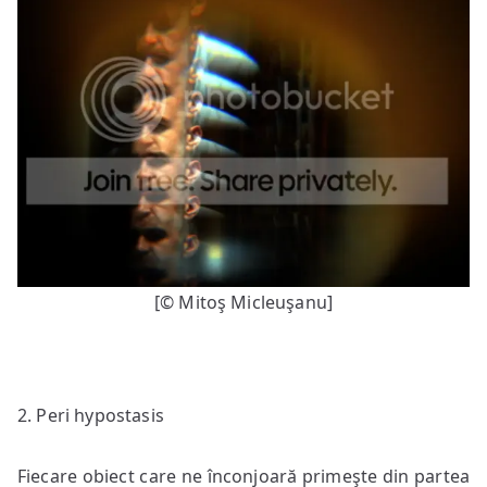
[© Mitoş Micleuşanu]
2. Peri hypostasis
Fiecare obiect care ne înconjoară primeşte din partea