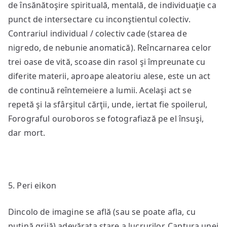
de însănătoşire spirituală, mentală, de individuaţie ca
punct de intersectare cu inconştientul colectiv.
Contrariul individual / colectiv cade (starea de
nigredo, de nebunie anomatică). Reîncarnarea celor
trei oase de vită, scoase din rasol şi împreunate cu
diferite materii, aproape aleatoriu alese, este un act
de continuă reîntemeiere a lumii. Acelaşi act se
repetă şi la sfârşitul cărţii, unde, iertat fie spoilerul,
Forograful ouroboros se fotografiază pe el însuşi,
dar mort.
5. Peri eikon
Dincolo de imagine se află (sau se poate afla, cu
puţină grijă) adevărata stare a lucrurilor. Captura unei