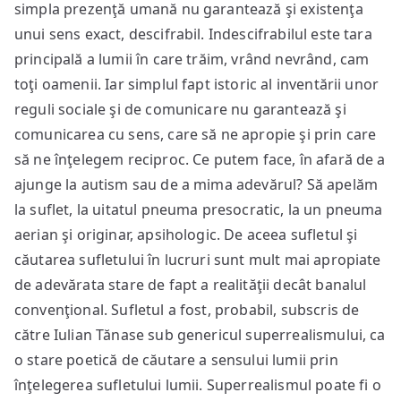
simpla prezenţă umană nu garantează şi existenţa
unui sens exact, descifrabil. Indescifrabilul este tara
principală a lumii în care trăim, vrând nevrând, cam
toţi oamenii. Iar simplul fapt istoric al inventării unor
reguli sociale şi de comunicare nu garantează şi
comunicarea cu sens, care să ne apropie şi prin care
să ne înţelegem reciproc. Ce putem face, în afară de a
ajunge la autism sau de a mima adevărul? Să apelăm
la suflet, la uitatul pneuma presocratic, la un pneuma
aerian şi originar, apsihologic. De aceea sufletul şi
căutarea sufletului în lucruri sunt mult mai apropiate
de adevărata stare de fapt a realităţii decât banalul
convenţional. Sufletul a fost, probabil, subscris de
către Iulian Tănase sub genericul superrealismului, ca
o stare poetică de căutare a sensului lumii prin
înţelegerea sufletului lumii. Superrealismul poate fi o