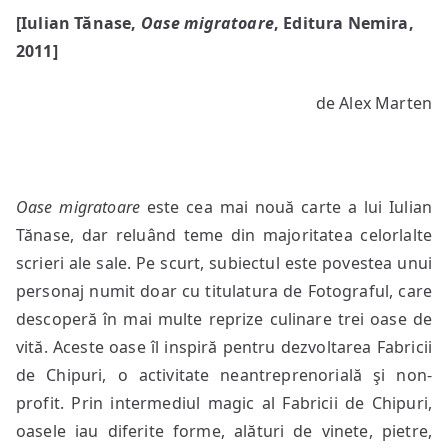
Ontopoetica
[Iulian Tănase,
Oase migratoare
, Editura Nemira,
cvint-
2011]
esenţială
de Alex Marten
Oase migratoare
este cea mai nouă carte a lui Iulian
Tănase, dar reluând teme din majoritatea celorlalte
scrieri ale sale. Pe scurt, subiectul este povestea unui
personaj numit doar cu titulatura de Fotograful, care
descoperă în mai multe reprize culinare trei oase de
vită. Aceste oase îl inspiră pentru dezvoltarea Fabricii
de Chipuri, o activitate neantreprenorială şi non-
profit. Prin intermediul magic al Fabricii de Chipuri,
oasele iau diferite forme, alături de vinete, pietre,