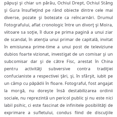
păpuşi şi chiar un pârâu, Ochiul Drept, Ochiul Stâng
şi Gura însufleţind pe rând obiecte dintre cele mai
diverse, pozate şi botezate ca reîncarnări.
Drumul
Fotografului, aflat cronologic între un divorţ şi Moira,
viitoare sa soţie, îl duce pe prima pagină a unui ziar
de scandal, în atenţia unui primar de capitală, invitat
în emisiunea prime-time a unui post de televiziune
dubios foarte vizionat, investigat de un comisar şi un
subcomisar dar şi de către Fisc, arestat în China
pentru activităţi subversive contra tradiţiei
confucianiste a respectivei ţări, şi, în sfârşit, iubit pe
un câmp cu păpădii în floare. Fotograful, fost angajat
la morgă, nu doreşte însă destabilizarea ordinii
sociale, nu reprezintă un pericol public şi nu este nici
labil psihic, ci este fascinat de infinitele posibilităţi de
exprimare a sufletului, condus fiind de discuţiile