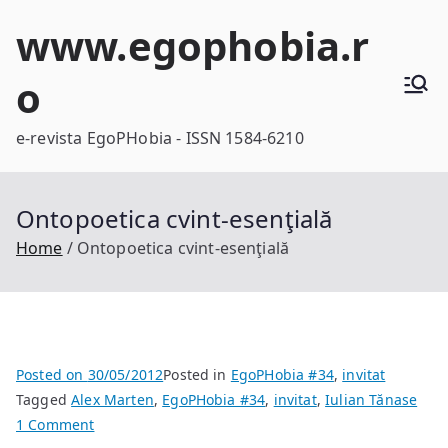
Skip
www.egophobia.r
to
content
o
e-revista EgoPHobia - ISSN 1584-6210
Ontopoetica cvint-esenţială
Home
Ontopoetica cvint-esenţială
Posted on
30/05/2012
Posted in
EgoPHobia #34
,
invitat
Tagged
Alex Marten
,
EgoPHobia #34
,
invitat
,
Iulian Tănase
on
1 Comment