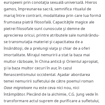
europeeni prin conotaţia sexuală universală. Hieros
gamos, împreunarea sacră, semnifica ritualul de
mariaj între contrarii, modalitatea prin care lua formă
frumoasa piatră filosofală. Capacităţile magice ale
pietrei filosofale sunt cunoscute şi demne de
aprecierea oricui, printre atributele sale numărându-
se transmutaţia materiei şi capacitatea de a
însănătoşi, de a prelungi viaţa şi chiar de a oferi
imortalitate. Mirajul nemuririi a stat la baza mai
multor războaie, în China antică şi Orientul apropiat,
şi la baza multor cecuri în aur, în cazul
Renascentismului occidental. Aşadar abordarea
temei nemuririi sufletului de către poemul roman
Oase migratoare
nu este ceva nici nou, nici
întâmplător. Plecând de la alchimie, C.G. Jung vede în
transformare actul suprem de purificare a sufletului,