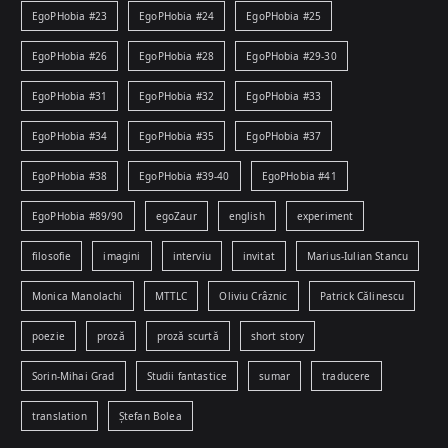
EgoPHobia #23
EgoPHobia #24
EgoPHobia #25
EgoPHobia #26
EgoPHobia #28
EgoPHobia #29-30
EgoPHobia #31
EgoPHobia #32
EgoPHobia #33
EgoPHobia #34
EgoPHobia #35
EgoPHobia #37
EgoPHobia #38
EgoPHobia #39-40
EgoPHobia #41
EgoPHobia #89/90
egoZaur
english
experiment
filosofie
imagini
interviu
invitat
Marius-Iulian Stancu
Monica Manolachi
MTTLC
Oliviu Crâznic
Patrick Călinescu
poezie
proză
proză scurtă
short story
Sorin-Mihai Grad
Studii fantastice
sumar
traducere
translation
Ștefan Bolea