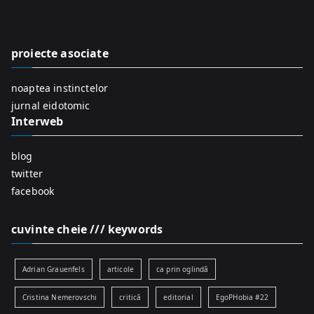
c
h
f
proiecte asociate
o
r
noaptea instinctelor
:
jurnal eidotomic
Interweb
blog
twitter
facebook
cuvinte cheie /// keywords
Adrian Grauenfels
articole
ca prin oglindă
Cristina Nemerovschi
critică
editorial
EgoPHobia #22