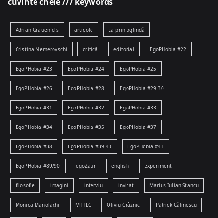
cuvinte cheie /// keywords
Adrian Grauenfels
articole
ca prin oglindă
Cristina Nemerovschi
critică
editorial
EgoPHobia #22
EgoPHobia #23
EgoPHobia #24
EgoPHobia #25
EgoPHobia #26
EgoPHobia #28
EgoPHobia #29-30
EgoPHobia #31
EgoPHobia #32
EgoPHobia #33
EgoPHobia #34
EgoPHobia #35
EgoPHobia #37
EgoPHobia #38
EgoPHobia #39-40
EgoPHobia #41
EgoPHobia #89/90
egoZaur
english
experiment
filosofie
imagini
interviu
invitat
Marius-Iulian Stancu
Monica Manolachi
MTTLC
Oliviu Crâznic
Patrick Călinescu