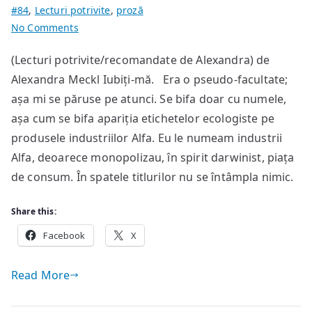
#84
,
Lecturi potrivite
,
proză
on
No Comments
Efectul
(Lecturi potrivite/recomandate de Alexandra) de
Papageno
Alexandra Meckl Iubiți-mă. Era o pseudo-facultate;
așa mi se păruse pe atunci. Se bifa doar cu numele,
așa cum se bifa apariția etichetelor ecologiste pe
produsele industriilor Alfa. Eu le numeam industrii
Alfa, deoarece monopolizau, în spirit darwinist, piața
de consum. În spatele titlurilor nu se întâmpla nimic.
Share this:
Facebook
X
Read More