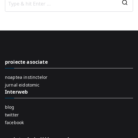
S
e
a
r
c
h
f
proiecte asociate
o
r
noaptea instinctelor
:
jurnal eidotomic
Interweb
blog
twitter
facebook