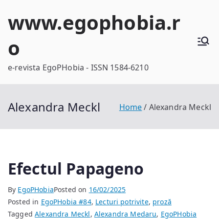
Skip
www.egophobia.r
to
content
o
e-revista EgoPHobia - ISSN 1584-6210
Alexandra Meckl
Home
Alexandra Meckl
Efectul Papageno
By
EgoPHobia
Posted on
16/02/2025
Posted in
EgoPHobia #84
,
Lecturi potrivite
,
proză
Tagged
Alexandra Meckl
,
Alexandra Medaru
,
EgoPHobia