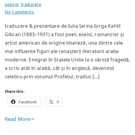
poezie
,
traducere
on
No Comments
poeme
traducere & prezentare de Iulia Iarina Iorga Kahlil
de
Gibran (1883–1931) a fost poet, eseist, romancier și
Kahlil
Gibran
artist american de origine libaneză, una dintre cele
mai influente figuri ale renașterii literaturii arabe
moderne. Emigrat în Statele Unite la o vârstă fragedă,
a scris atât în arabă, cât și în engleză, devenind
celebru prin volumul Profetul, tradus […]
Share this:
Facebook
X
Read More