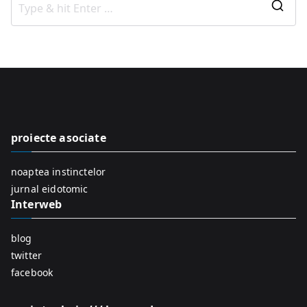
S
e
a
r
c
h
f
proiecte asociate
o
r
noaptea instinctelor
:
jurnal eidotomic
Interweb
blog
twitter
facebook