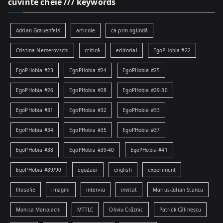
cuvinte cheie /// keywords
Adrian Grauenfels
articole
ca prin oglindă
Cristina Nemerovschi
critică
editorial
EgoPHobia #22
EgoPHobia #23
EgoPHobia #24
EgoPHobia #25
EgoPHobia #26
EgoPHobia #28
EgoPHobia #29-30
EgoPHobia #31
EgoPHobia #32
EgoPHobia #33
EgoPHobia #34
EgoPHobia #35
EgoPHobia #37
EgoPHobia #38
EgoPHobia #39-40
EgoPHobia #41
EgoPHobia #89/90
egoZaur
english
experiment
filosofie
imagini
interviu
invitat
Marius-Iulian Stancu
Monica Manolachi
MTTLC
Oliviu Crâznic
Patrick Călinescu