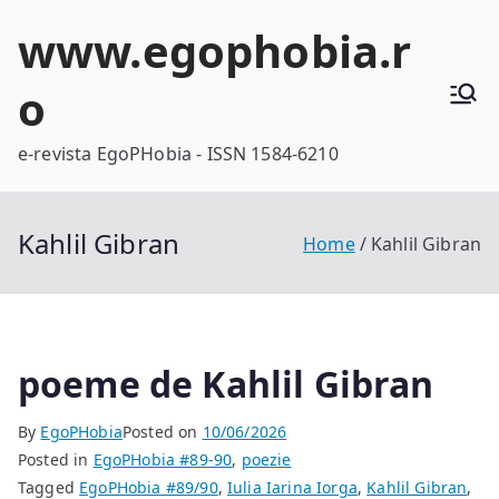
Skip
www.egophobia.r
to
content
o
e-revista EgoPHobia - ISSN 1584-6210
Kahlil Gibran
Home
Kahlil Gibran
poeme de Kahlil Gibran
By
EgoPHobia
Posted on
10/06/2026
Posted in
EgoPHobia #89-90
,
poezie
Tagged
EgoPHobia #89/90
,
Iulia Iarina Iorga
,
Kahlil Gibran
,