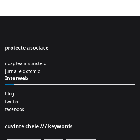
e
a
r
c
h
f
proiecte asociate
o
r
noaptea instinctelor
:
jurnal eidotomic
Interweb
blog
twitter
facebook
cuvinte cheie /// keywords