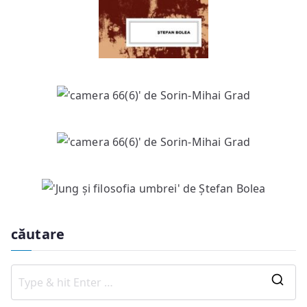
căutare
S