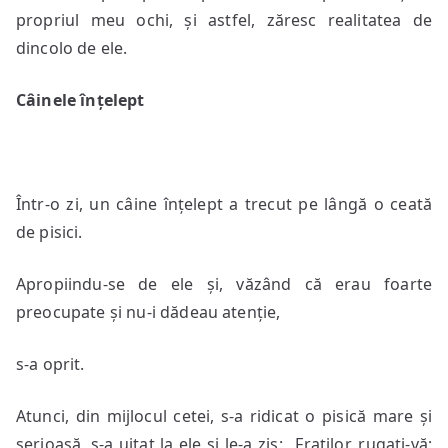
propriul meu ochi, și astfel, zăresc realitatea de
dincolo de ele.
Câinele înțelept
Într-o zi, un câine înțelept a trecut pe lângă o ceată
de pisici.
Apropiindu-se de ele și, văzând că erau foarte
preocupate și nu-i dădeau atenție,
s-a oprit.
Atunci, din mijlocul cetei, s-a ridicat o pisică mare și
serioasă, s-a uitat la ele și le-a zis: „Fraților, rugați-vă;