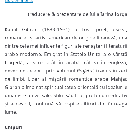
on
No Comments
poeme
traducere & prezentare de Iulia Iarina Iorga
de
Kahlil
Kahlil Gibran (1883–1931) a fost poet, eseist,
Gibran
romancier și artist american de origine libaneză, una
dintre cele mai influente figuri ale renașterii literaturii
arabe moderne. Emigrat în Statele Unite la o vârstă
fragedă, a scris atât în arabă, cât și în engleză,
devenind celebru prin volumul
Profetul
, tradus în zeci
de limbi. Lider al mișcării romantice arabe Mahjar,
Gibran a îmbinat spiritualitatea orientală cu idealurile
umaniste universale. Stilul său liric, profund meditativ
și accesibil, continuă să inspire cititori din întreaga
lume.
Chipuri