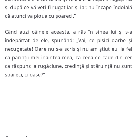
și după ce vă veți fi rugat iar și iar, nu încape îndoială
că atunci va ploua cu șoareci.”
Când auzi câinele aceasta, a râs în sinea lui și s-a
îndepărtat de ele, spunând: „Vai, ce pisici oarbe și
necugetate! Oare nu s-a scris și nu am știut eu, la fel
ca părinții mei înaintea mea, că ceea ce cade din cer
ca răspuns la rugăciune, credință și stăruință nu sunt
șoareci, ci oase?”