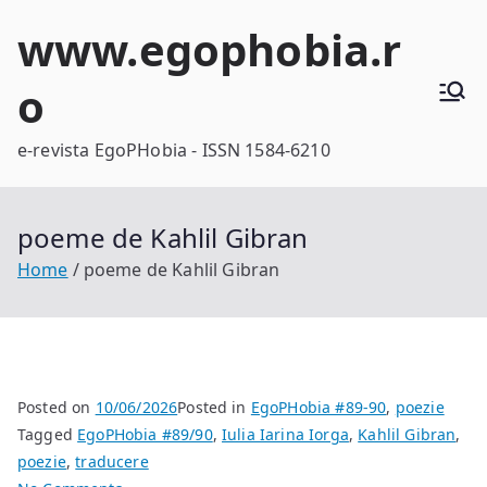
Skip
www.egophobia.r
to
content
o
e-revista EgoPHobia - ISSN 1584-6210
poeme de Kahlil Gibran
Home
poeme de Kahlil Gibran
Posted on
10/06/2026
Posted in
EgoPHobia #89-90
,
poezie
Tagged
EgoPHobia #89/90
,
Iulia Iarina Iorga
,
Kahlil Gibran
,
poezie
,
traducere