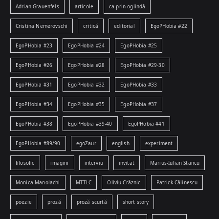
Adrian Grauenfels
articole
ca prin oglindă
Cristina Nemerovschi
critică
editorial
EgoPHobia #22
EgoPHobia #23
EgoPHobia #24
EgoPHobia #25
EgoPHobia #26
EgoPHobia #28
EgoPHobia #29-30
EgoPHobia #31
EgoPHobia #32
EgoPHobia #33
EgoPHobia #34
EgoPHobia #35
EgoPHobia #37
EgoPHobia #38
EgoPHobia #39-40
EgoPHobia #41
EgoPHobia #89/90
egoZaur
english
experiment
filosofie
imagini
interviu
invitat
Marius-Iulian Stancu
Monica Manolachi
MTTLC
Oliviu Crâznic
Patrick Călinescu
poezie
proză
proză scurtă
short story