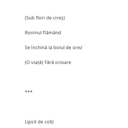
(Sub flori de cireș)
Roninul flămând
Se închină la bolul de orez
(O viață) Fără onoare
***
Lipsit de colți