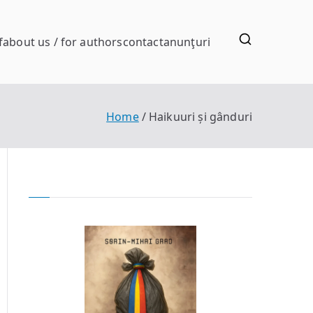
f
about us / for authors
contact
anunţuri
Home
Haikuuri și gânduri