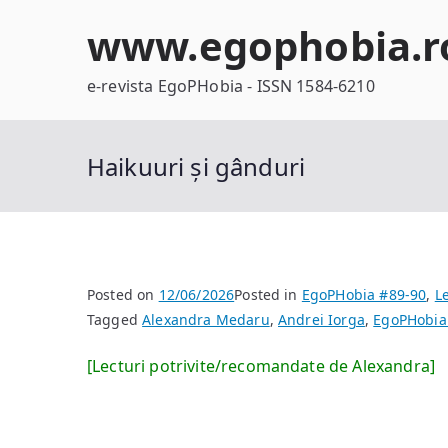
Skip
www.egophobia.r
to
content
e-revista EgoPHobia - ISSN 1584-6210
Haikuuri și gânduri
Posted on
12/06/2026
Posted in
EgoPHobia #89-90
,
Le
Tagged
Alexandra Medaru
,
Andrei Iorga
,
EgoPHobia
[Lecturi potrivite/recomandate de Alexandra]