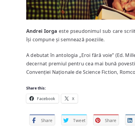
Andrei Iorga
este pseudonimul sub care scriit
își compune și semnează poeziile.
A debutat în antologia „Eroi fără voie” (Ed. Mi
decernat premiul pentru cea mai bună povestire 
Convenției Naționale de Science Fiction, Romc
Share this:
Facebook
X
Share
Tweet
Share