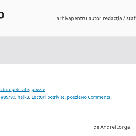
o
arhiva
pentru autori
redacţia / staf
cturi potrivite
,
poezie
on
 #89/90
,
haiku
,
Lecturi potrivite
,
poezie
No Comments
Haikuuri
și
gânduri
de Andrei Iorga