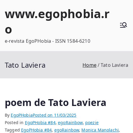
Skip
www.egophobia.r
to
content
o
e-revista EgoPHobia - ISSN 1584-6210
Tato Laviera
Home
Tato Laviera
poem de Tato Laviera
By
EgoPHobia
Posted on
11/03/2025
Posted in
EgoPHobia #84
,
egoRainbow
,
poezie
Tagged
EgoPHobia #84
,
egoRainbow
,
Monica Manolachi
,