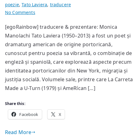
poezie
,
Tato Laviera
,
traducere
on
No Comments
poem
[egoRainbow] traducere & prezentare: Monica
de
Manolachi Tato Laviera (1950–2013) a fost un poet și
Tato
Laviera
dramaturg american de origine portoricană,
cunoscut pentru poezia sa vibrantă, o combinație de
engleză și spaniolă, care explorează aspecte precum
identitatea portoricanilor din New York, migrația și
justiția socială. Volumele sale, printre care La Carreta
Made a U-Turn (1979) și AmeRícan […]
Share this:
Facebook
X
Read More