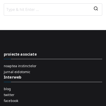
S
e
a
r
c
h
f
proiecte asociate
o
r
noaptea instinctelor
:
jurnal eidotomic
Interweb
blog
twitter
facebook