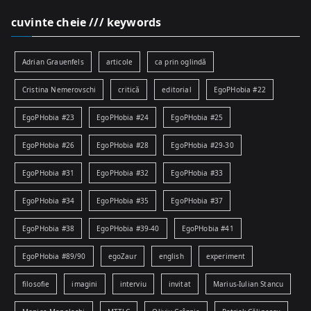
cuvinte cheie /// keywords
Adrian Grauenfels
articole
ca prin oglindă
Cristina Nemerovschi
critică
editorial
EgoPHobia #22
EgoPHobia #23
EgoPHobia #24
EgoPHobia #25
EgoPHobia #26
EgoPHobia #28
EgoPHobia #29-30
EgoPHobia #31
EgoPHobia #32
EgoPHobia #33
EgoPHobia #34
EgoPHobia #35
EgoPHobia #37
EgoPHobia #38
EgoPHobia #39-40
EgoPHobia #41
EgoPHobia #89/90
egoZaur
english
experiment
filosofie
imagini
interviu
invitat
Marius-Iulian Stancu