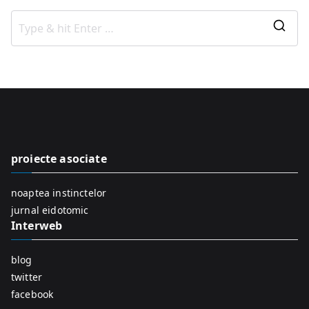
S
e
a
r
c
h
f
proiecte asociate
o
r
noaptea instinctelor
:
jurnal eidotomic
Interweb
blog
twitter
facebook