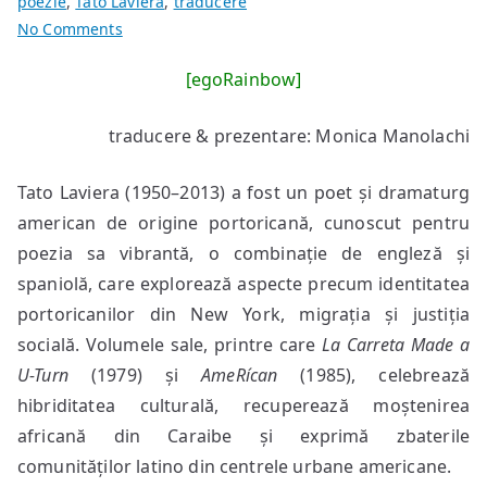
poezie
,
Tato Laviera
,
traducere
on
No Comments
poem
[egoRainbow]
de
Tato
traducere & prezentare: Monica Manolachi
Laviera
Tato Laviera (1950–2013) a fost un poet și dramaturg
american de origine portoricană, cunoscut pentru
poezia sa vibrantă, o combinație de engleză și
spaniolă, care explorează aspecte precum identitatea
portoricanilor din New York, migrația și justiția
socială. Volumele sale, printre care
La Carreta Made a
U-Turn
(1979) și
AmeRícan
(1985), celebrează
hibriditatea culturală, recuperează moștenirea
africană din Caraibe și exprimă zbaterile
comunităților latino din centrele urbane americane.