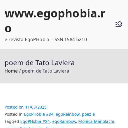
Skip
www.egophobia.r
to
content
o
e-revista EgoPHobia - ISSN 1584-6210
poem de Tato Laviera
Home
poem de Tato Laviera
Posted on
11/03/2025
Posted in
EgoPHobia #84
,
egoRainbow
,
poezie
Tagged
EgoPHobia #84
,
egoRainbow
,
Monica Manolachi
,