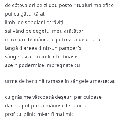
de câteva ori pe zi dau peste ritualuri malefice
pui cu gâtul tăiat
limbi de șobolani otrăviți
salivând pe degetul meu arătător
mirosuri de mâncare putrezită de o lună
lângă diareea dintr-un pamper’s
sânge uscat cu boli infecțioase
ace hipodermice impregnate cu
urme de heroină rămase în sângele amestecat
cu grăsime vâscoasă deșeuri periculoase
dar nu pot purta mănuși de cauciuc
profitul zilnic mi-ar fi mai mic