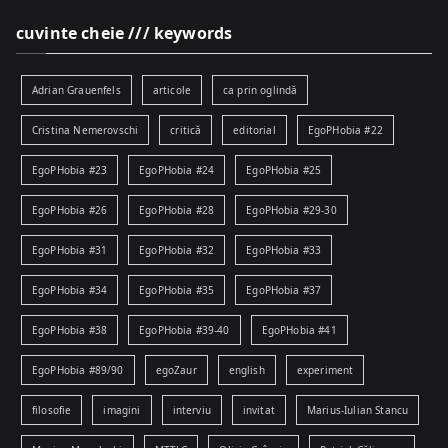
cuvinte cheie /// keywords
Adrian Grauenfels
articole
ca prin oglindă
Cristina Nemerovschi
critică
editorial
EgoPHobia #22
EgoPHobia #23
EgoPHobia #24
EgoPHobia #25
EgoPHobia #26
EgoPHobia #28
EgoPHobia #29-30
EgoPHobia #31
EgoPHobia #32
EgoPHobia #33
EgoPHobia #34
EgoPHobia #35
EgoPHobia #37
EgoPHobia #38
EgoPHobia #39-40
EgoPHobia #41
EgoPHobia #89/90
egoZaur
english
experiment
filosofie
imagini
interviu
invitat
Marius-Iulian Stancu