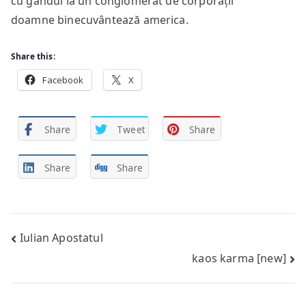
cu gândul la un conglomerat de corporații
doamne binecuvântează america.
Share this:
Facebook
X
Share
Tweet
Share
Share
Share
Post
Iulian Apostatul
kaos karma [new]
navigation