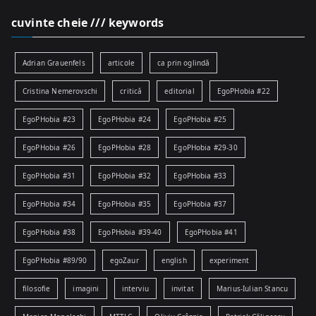
cuvinte cheie /// keywords
Adrian Grauenfels
articole
ca prin oglindă
Cristina Nemerovschi
critică
editorial
EgoPHobia #22
EgoPHobia #23
EgoPHobia #24
EgoPHobia #25
EgoPHobia #26
EgoPHobia #28
EgoPHobia #29-30
EgoPHobia #31
EgoPHobia #32
EgoPHobia #33
EgoPHobia #34
EgoPHobia #35
EgoPHobia #37
EgoPHobia #38
EgoPHobia #39-40
EgoPHobia #41
EgoPHobia #89/90
egoZaur
english
experiment
filosofie
imagini
interviu
invitat
Marius-Iulian Stancu