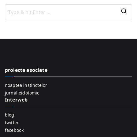
S
e
a
r
c
h
f
proiecte asociate
o
r
noaptea instinctelor
:
jurnal eidotomic
Interweb
blog
twitter
facebook