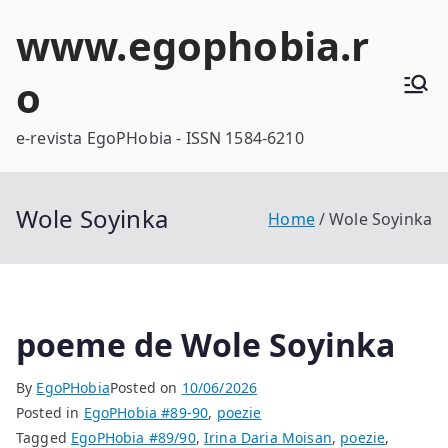
Skip
www.egophobia.r
to
content
o
e-revista EgoPHobia - ISSN 1584-6210
Wole Soyinka
Home
Wole Soyinka
poeme de Wole Soyinka
By
EgoPHobia
Posted on
10/06/2026
Posted in
EgoPHobia #89-90
,
poezie
Tagged
EgoPHobia #89/90
,
Irina Daria Moisan
,
poezie
,