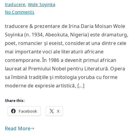
traducere
,
Wole Soyinka
on
No Comments
poeme
traducere & prezentare de Irina Daria Moisan Wole
de
Soyinka (n. 1934, Abeokuta, Nigeria) este dramaturg,
Wole
Soyinka
poet, romancier și eseist, considerat una dintre cele
mai importante voci ale literaturii africane
contemporane. În 1986 a devenit primul african
laureat al Premiului Nobel pentru Literatură. Opera
sa îmbină tradițiile și mitologia yoruba cu forme
moderne de expresie artistică, […]
Share this:
Facebook
X
Read More