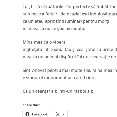
Tu ştii că sărbătorile sînt perfecte să îmbătrîne
sub masca fericirii de ocazie: eşti înduioşătoar
ca un ateu aprinzînd lumînări pentru morţi
în ideea că nu se ştie niciodată.
Mîna mea ca o viperă
îngheţată între sînul tău şi cearşaful cu urme 
mea ca un animal dispărut într-o rezervaţie de
Sînt vinovat pentru mai multe zile. Mîna mea î
e singurul monument pe care-l ridic.
Ca un cearşaf alb într-un război alb.
Share this:
Facebook
X