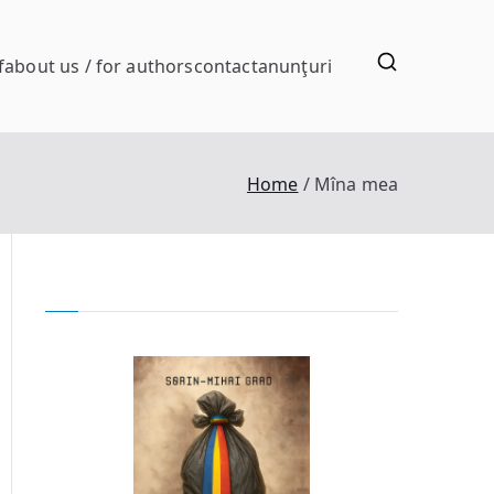
f
about us / for authors
contact
anunţuri
Home
Mîna mea
a