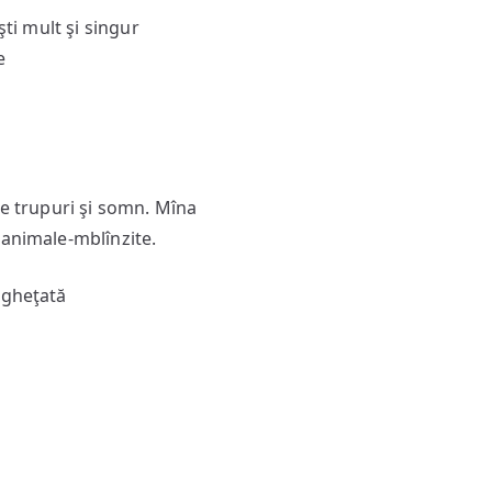
şti mult şi singur
e
de trupuri şi somn. Mîna
 animale-mblînzite.
ngheţată