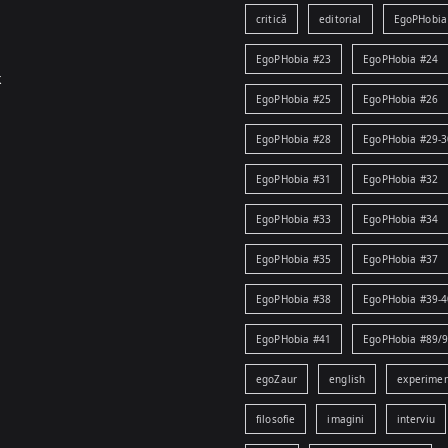
critică
editorial
EgoPHobia
EgoPHobia #23
EgoPHobia #24
k
EgoPHobia #25
EgoPHobia #26
EgoPHobia #28
EgoPHobia #29-3
EgoPHobia #31
EgoPHobia #32
EgoPHobia #33
EgoPHobia #34
EgoPHobia #35
EgoPHobia #37
EgoPHobia #38
EgoPHobia #39-4
EgoPHobia #41
EgoPHobia #89/
egoZaur
english
experime
filosofie
imagini
interviu