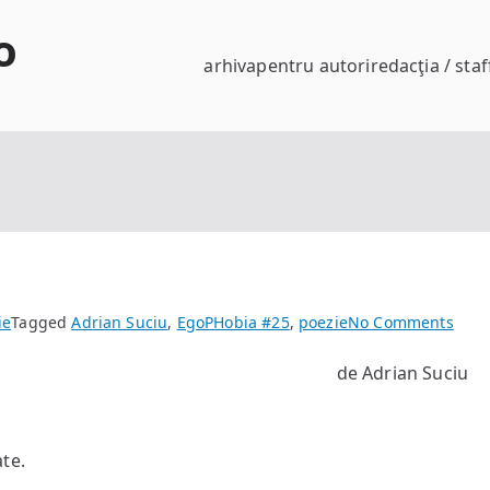
o
arhiva
pentru autori
redacţia / staf
on
ie
Tagged
Adrian Suciu
,
EgoPHobia #25
,
poezie
No Comments
Mîn
de Adrian Suciu
mea
te.