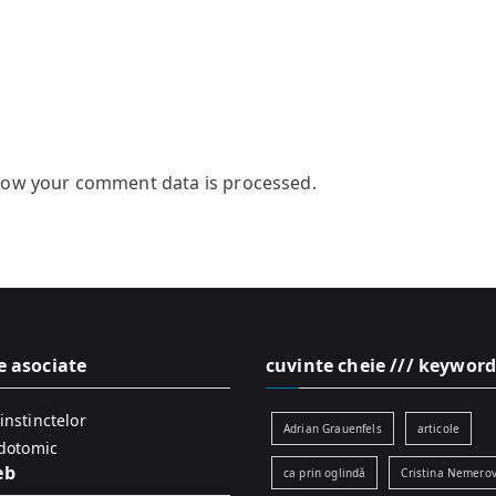
how your comment data is processed.
e asociate
cuvinte cheie /// keyword
instinctelor
Adrian Grauenfels
articole
idotomic
eb
ca prin oglindă
Cristina Nemerov