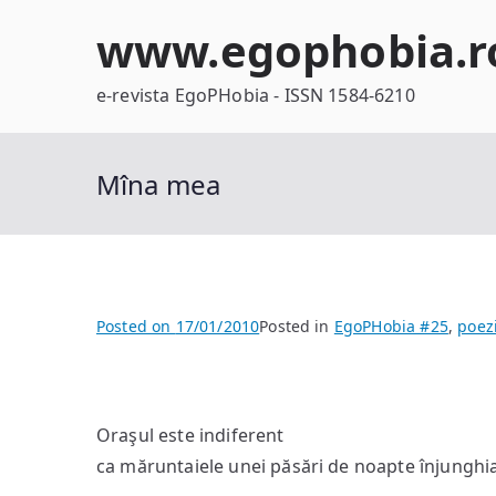
Skip
www.egophobia.r
to
content
e-revista EgoPHobia - ISSN 1584-6210
Mîna mea
Posted on
17/01/2010
Posted in
EgoPHobia #25
,
poez
Oraşul este indiferent
ca măruntaiele unei păsări de noapte înjunghia