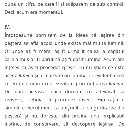
după un cifru pe care îl şi scăpasem de sub control.
Deci, acum era momentul.
IV.
Întotdeauna pornisem de la ideea că ieşirea din
peşteră se afla acolo unde exista mai multă lumină.
Oriunde aş fi mers, aş fi urmărit calea la capătul
căreia mi s-ar fi părut că aş fi găsit lumina. Acum am
înţeles că aş fi procedat greşit. Eu nu ştiam ce este
aceea
lumină
şi urmăream nu lumina, ci, evident, ceea
ce eu însumi îmi reprezentam prin noţiunea
lumină
.
De data aceasta, dacă doream cu adevărat să
reuşesc, trebuia să procedez invers. Explicaţia e
simplă: creierul meu s-a obişnuit cu singurătatea din
peşteră şi nu doreşte, din pricina unui explicabil
instinct de conservare, să descopere ieşirea. De