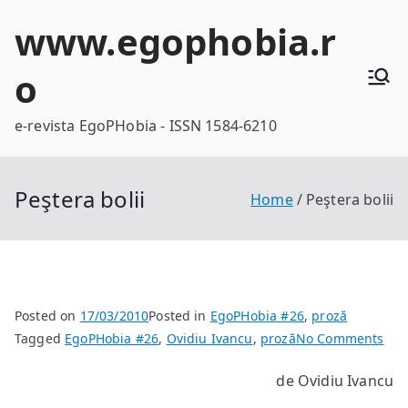
Skip
www.egophobia.r
to
content
o
e-revista EgoPHobia - ISSN 1584-6210
Peştera bolii
Home
Peştera bolii
Posted on
17/03/2010
Posted in
EgoPHobia #26
,
proză
on
Tagged
EgoPHobia #26
,
Ovidiu Ivancu
,
proză
No Comments
Peş
de Ovidiu Ivancu
boli