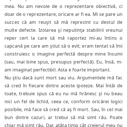
mea. Nu am nevoie de o reprezentare obiectivă, ci
doar de o reprezentare, oricare ar fi ea. Mi se pare un
succes că am reuşit să mă reprezint cu destul de
multe defecte. Izolarea şi neputinţa stabilirii vreunui
reper cert la care să mă raportez mi-au întins o
capcană pe care am ştiut să o evit; eram tentat să îmi
construiesc o imagine perfectă despre mine însumi
(sau, mai bine spus, presupus perfectă). Eu, însă, m-
am imaginat perfectibil. Asta e foarte important.
Nu ştiu dacă sunt mort sau viu. Argumentele mă fac
să cred în fiecare dintre aceste ipoteze. Mai întâi de
toate, trebuie spus că eu nu mă hrănesc şi nu beau
nici un fel de lichid, ceea ce, conform oricărei logici
posibile, mă face să cred că aş fi mort. Sau, în cel mai
bun dintre cazuri, ar trebui să mă simt rău. Poate
chiar mă simt rău. Dar, atâta timp cât creierul meu nu