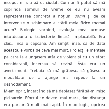
început mi s-a părut ciudat. Cum ar fi putut să mă
cuprindă somnul de vreme ce eu nu aveam
reprezentarea concretă a noţiunii
somn
şi de ce
intervenise o schimbare a stării mele fizice tocmai
acum? Biologic vorbind, evoluţia mea urmase
întotdeauna o traiectorie liniară, implacabilă. Era
clar… încă o capcană. Am simţit, însă, că de data
aceasta, e vorba de ceva mai mult. Proiecţiile mentale
pe care le alungasem atât de violent şi cu un efort
considerabil, încercau să revină. Ăsta era un
avertisment. Trebuia să mă grăbesc, să găsesc o
modalitate de a ajunge mai repede la un
deznodământ.
M-am oprit, încercând să mă deplasez fără să-mi mişc
picioarele. Efortul se dovedi mai mare, dar distanţa
era parcursă mult mai rapid. În mod logic, oprirea