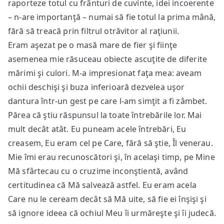
raporteze totul cu frânturi de cuvinte, idei incoerente
– n-are importanţă – numai să fie totul la prima mână,
fără să treacă prin filtrul otrăvitor al raţiunii.
Eram aşezat pe o masă mare de fier şi fiinţe
asemenea mie răsuceau obiecte ascuţite de diferite
mărimi şi culori. M-a impresionat faţa mea: aveam
ochii deschişi şi buza inferioară dezvelea uşor
dantura într-un gest pe care l-am simţit a fi zâmbet.
Părea că ştiu răspunsul la toate întrebările lor. Mai
mult decât atât. Eu puneam acele întrebări, Eu
creasem, Eu eram cel pe Care, fără să ştie, Îl venerau.
Mie îmi erau recunoscători şi, în acelaşi timp, pe Mine
Mă sfârtecau cu o cruzime inconştientă, având
certitudinea că Mă salvează astfel. Eu eram acela
Care nu le ceream decât să Mă uite, să fie ei înşişi şi
să ignore ideea că ochiul Meu îi urmăreşte şi îi judecă.