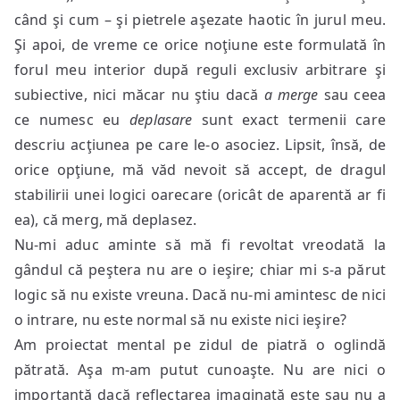
când şi cum – şi pietrele aşezate haotic în jurul meu.
Şi apoi, de vreme ce orice noţiune este formulată în
forul meu interior după reguli exclusiv arbitrare şi
subiective, nici măcar nu ştiu dacă
a merge
sau ceea
ce numesc eu
deplasare
sunt exact termenii care
descriu acţiunea pe care le-o asociez. Lipsit, însă, de
orice opţiune, mă văd nevoit să accept, de dragul
stabilirii unei logici oarecare (oricât de aparentă ar fi
ea), că merg, mă deplasez.
Nu-mi aduc aminte să mă fi revoltat vreodată la
gândul că peştera nu are o ieşire; chiar mi s-a părut
logic să nu existe vreuna. Dacă nu-mi amintesc de nici
o intrare, nu este normal să nu existe nici ieşire?
Am proiectat mental pe zidul de piatră o oglindă
pătrată. Aşa m-am putut cunoaşte. Nu are nici o
importanţă dacă reflectarea imaginată este sau nu a