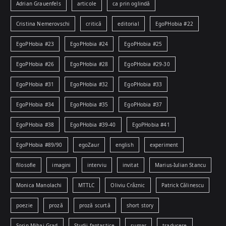
Adrian Grauenfels
articole
ca prin oglindă
Cristina Nemerovschi
critică
editorial
EgoPHobia #22
EgoPHobia #23
EgoPHobia #24
EgoPHobia #25
EgoPHobia #26
EgoPHobia #28
EgoPHobia #29-30
EgoPHobia #31
EgoPHobia #32
EgoPHobia #33
EgoPHobia #34
EgoPHobia #35
EgoPHobia #37
EgoPHobia #38
EgoPHobia #39-40
EgoPHobia #41
EgoPHobia #89/90
egoZaur
english
experiment
filosofie
imagini
interviu
invitat
Marius-Iulian Stancu
Monica Manolachi
MTTLC
Oliviu Crâznic
Patrick Călinescu
poezie
proză
proză scurtă
short story
Sorin-Mihai Grad
Studii fantastice
sumar
traducere