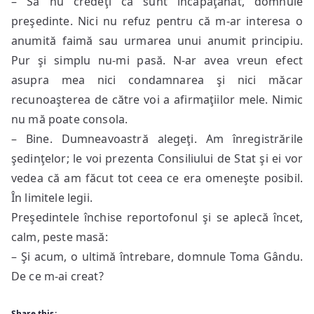
– Să nu credeţi că sunt încăpăţânat, domnule
preşedinte. Nici nu refuz pentru că m-ar interesa o
anumită faimă sau urmarea unui anumit principiu.
Pur şi simplu nu-mi pasă. N-ar avea vreun efect
asupra mea nici condamnarea şi nici măcar
recunoaşterea de către voi a afirmaţiilor mele. Nimic
nu mă poate consola.
– Bine. Dumneavoastră alegeţi. Am înregistrările
şedinţelor; le voi prezenta Consiliului de Stat şi ei vor
vedea că am făcut tot ceea ce era omeneşte posibil.
În limitele legii.
Preşedintele închise reportofonul şi se aplecă încet,
calm, peste masă:
– Şi acum, o ultimă întrebare, domnule Toma Gându.
De ce m-ai creat?
Share this: