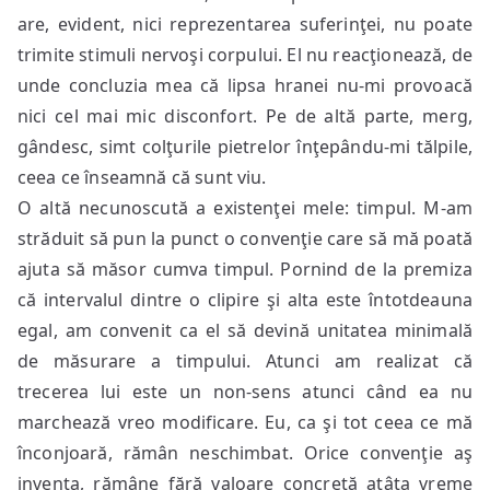
are, evident, nici reprezentarea suferinţei, nu poate
trimite stimuli nervoşi corpului. El nu reacţionează, de
unde concluzia mea că lipsa hranei nu-mi provoacă
nici cel mai mic disconfort. Pe de altă parte, merg,
gândesc, simt colţurile pietrelor înţepându-mi tălpile,
ceea ce înseamnă că sunt viu.
O altă necunoscută a existenţei mele: timpul. M-am
străduit să pun la punct o convenţie care să mă poată
ajuta să măsor cumva timpul. Pornind de la premiza
că intervalul dintre o clipire şi alta este întotdeauna
egal, am convenit ca el să devină unitatea minimală
de măsurare a timpului. Atunci am realizat că
trecerea lui este un non-sens atunci când ea nu
marchează vreo modificare. Eu, ca şi tot ceea ce mă
înconjoară, rămân neschimbat. Orice convenţie aş
inventa, rămâne fără valoare concretă atâta vreme