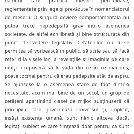
oameni care practică meserii periculoase,
reglementate prin lege şi prevăzute în nomenclatorul
de meserii. O singură deviere comportamentală nu
putea trece nepedepsită grav într-o asemenea
societate, de altfel echilibrată şi bine structurată din
punct de vedere legislativ. Cetăţenilor nu li se
permitea să vorbească în public, să scrie sau să facă
referiri la visele lor, la revelaţiile şi imaginile pe care
mulţi începuseră să le vadă din ce în ce mai des,
poate tocmai pentru că erau pedepsite atât de aspru.
Se ajunsese la o asemenea stare de fapt dintr-o
necesitate: acum mai bine de un secol, un grup de
cetăţeni aparţinând clasei de mijloc susţinuseră că
principiile care guvernează Universul şi, implicit,
însăşi existenţa umană, sunt nimic altceva decât
legităţi subiective care fiinţează doar pentru că sunt