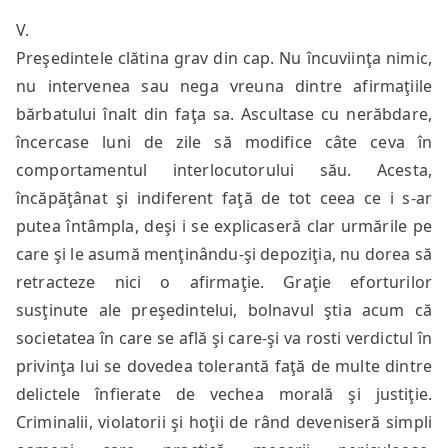
V.
Preşedintele clătina grav din cap. Nu încuviinţa nimic,
nu intervenea sau nega vreuna dintre afirmaţiile
bărbatului înalt din faţa sa. Ascultase cu nerăbdare,
încercase luni de zile să modifice câte ceva în
comportamentul interlocutorului său. Acesta,
încăpăţânat şi indiferent faţă de tot ceea ce i s-ar
putea întâmpla, deşi i se explicaseră clar urmările pe
care şi le asumă menţinându-şi depoziţia, nu dorea să
retracteze nici o afirmaţie. Graţie eforturilor
susţinute ale preşedintelui, bolnavul ştia acum că
societatea în care se află şi care-şi va rosti verdictul în
privinţa lui se dovedea tolerantă faţă de multe dintre
delictele înfierate de vechea morală şi justiţie.
Criminalii, violatorii şi hoţii de rând deveniseră simpli