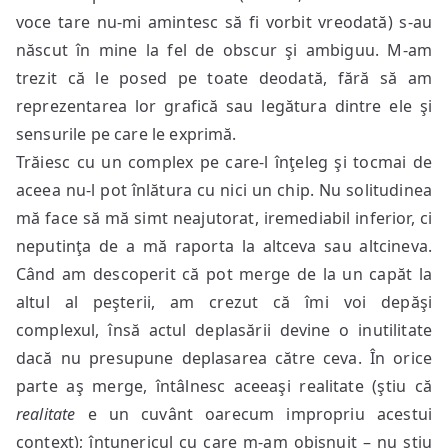
voce tare nu-mi amintesc să fi vorbit vreodată) s-au
născut în mine la fel de obscur şi ambiguu. M-am
trezit că le posed pe toate deodată, fără să am
reprezentarea lor grafică sau legătura dintre ele şi
sensurile pe care le exprimă.
Trăiesc cu un complex pe care-l înţeleg şi tocmai de
aceea nu-l pot înlătura cu nici un chip. Nu solitudinea
mă face să mă simt neajutorat, iremediabil inferior, ci
neputinţa de a mă raporta la altceva sau altcineva.
Când am descoperit că pot merge de la un capăt la
altul al peşterii, am crezut că îmi voi depăşi
complexul, însă actul deplasării devine o inutilitate
dacă nu presupune deplasarea către ceva. În orice
parte aş merge, întâlnesc aceeaşi realitate (ştiu că
realitate
e un cuvânt oarecum impropriu acestui
context); întunericul cu care m-am obişnuit – nu ştiu