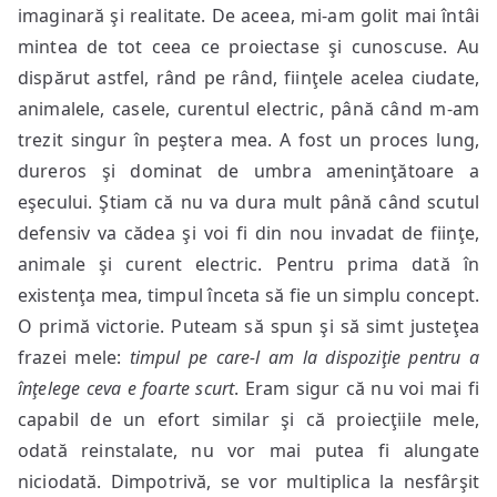
imaginară şi realitate. De aceea, mi-am golit mai întâi
mintea de tot ceea ce proiectase şi cunoscuse. Au
dispărut astfel, rând pe rând, fiinţele acelea ciudate,
animalele, casele, curentul electric, până când m-am
trezit singur în peştera mea. A fost un proces lung,
dureros şi dominat de umbra ameninţătoare a
eşecului. Ştiam că nu va dura mult până când scutul
defensiv va cădea şi voi fi din nou invadat de fiinţe,
animale şi curent electric. Pentru prima dată în
existenţa mea, timpul înceta să fie un simplu concept.
O primă victorie. Puteam să spun şi să simt justeţea
frazei mele:
timpul pe care-l am la dispoziţie pentru a
înţelege ceva e foarte scurt
. Eram sigur că nu voi mai fi
capabil de un efort similar şi că proiecţiile mele,
odată reinstalate, nu vor mai putea fi alungate
niciodată. Dimpotrivă, se vor multiplica la nesfârşit