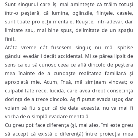
Sunt singurul care îşi mai aminteşte că trăim totuşi
într-o peşteră, că lumina, oglinzile, fiinţele, casele,
sunt toate proiecţii mentale. Reuşite, într-adevăr, dar
limitate sau, mai bine spus, delimitate de un spaţiu
finit.
Atâta vreme cât fusesem singur, nu mă ispitise
gândul evadării decât accidental. Mi se părea lipsit de
sens ca eu să cunosc ceea ce află dincolo de peştera
mea înainte de a cunoaşte realitatea familiară şi
apropiată mie. Acum, însă, mă simţeam vinovat; o
culpabilitate rece, lucidă, care avea drept consecinţă
dorinţa de a trece dincolo. Aş fi putut evada uşor, dar
voiam să fiu sigur că de data aceasta, nu va mai fi
vorba de o simplă evadare mentală.
Cu greu pot face diferenţa (şi, mai ales, îmi este greu
să accept că există o diferenţă) între proiecţia mea