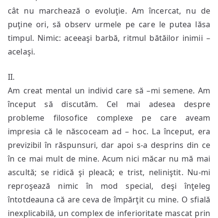
cât nu marchează o evoluţie. Am încercat, nu de
puţine ori, să observ urmele pe care le putea lăsa
timpul. Nimic: aceeaşi barbă, ritmul bătăilor inimii –
acelaşi.
II.
Am creat mental un individ care să –mi semene. Am
început să discutăm. Cel mai adesea despre
probleme filosofice complexe pe care aveam
impresia că le născoceam ad – hoc. La început, era
previzibil în răspunsuri, dar apoi s-a desprins din ce
în ce mai mult de mine. Acum nici măcar nu mă mai
ascultă; se ridică şi pleacă; e trist, neliniştit. Nu-mi
reproşează nimic în mod special, deşi înţeleg
întotdeauna că are ceva de împărţit cu mine. O sfială
inexplicabilă, un complex de inferioritate mascat prin