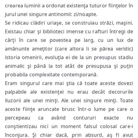
crearea luminii a ordonat existenţa tuturor fiinţelor în
jurul unei singure antinomii: zi/noapte.
Se ridicau clădiri uriaşe, se construiau străzi, maşini.
Existau chiar şi biblioteci imense cu rafturi întregi de
cărţi în care se povestea pe larg, cu un lux de
amănunte ameţitor (care altora li se părea veridic)
istoria omenirii, evoluţia ei de la un presupus stadiu
animalic şi până la tot atât de presupusa şi puţin
probabila complexitate contemporană.
Eram singurul care mai ştia că toate aceste dovezi
palpabile ale existenţei nu erau decât decorurile
iluzorii ale unei minţi. Ale unei singure minţi. Toate
aceste fiinţe aruncate brusc într-o lume pe care o
percepeau ca având contururi exacte nu
conştientizau nici un moment falsul colosal care-i
înconjura. Şi chiar dacă, prin absurd, aş fi avut