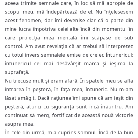
aceea trimite semnale care, în loc să mă apropie de
scopul meu, mă îndepărtează de el. Nu înţelesesem
acest fenomen, dar îmi devenise clar că o parte din
mine lucra împotriva celeilalte încă din momentul în
care proiecţia mea mentală îmi scăpase de sub
control. Am avut revelaţia că ar trebui să interpretez
cu totul invers semnalele emise de creier. Întunericul;
întunericul cel mai desăvârşit marca şi ieşirea la
suprafaţă.
Nu trecuse mult şi eram afară. În spatele meu se afla
intrarea în peşteră, în faţa mea, întuneric. Nu m-am
lăsat amăgit. Dacă raţiunea îmi spune că am ieşit din
peşteră, atunci cu siguranţă sunt încă înăuntru. Am
continuat să merg, fortificat de această nouă victorie
asupra mea.
În cele din urmă, m-a cuprins somnul. Încă de la bun