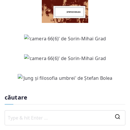
căutare
S
e