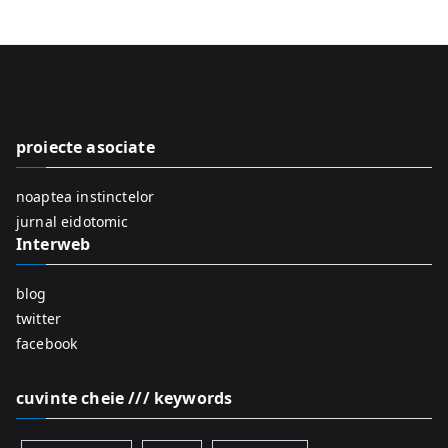
a
r
c
h
f
proiecte asociate
o
r
noaptea instinctelor
:
jurnal eidotomic
Interweb
blog
twitter
facebook
cuvinte cheie /// keywords