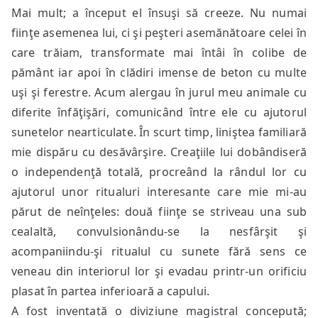
Mai mult; a început el însuşi să creeze. Nu numai
fiinţe asemenea lui, ci şi peşteri asemănătoare celei în
care trăiam, transformate mai întâi în colibe de
pământ iar apoi în clădiri imense de beton cu multe
uşi şi ferestre. Acum alergau în jurul meu animale cu
diferite înfăţişări, comunicând între ele cu ajutorul
sunetelor nearticulate. În scurt timp, liniştea familiară
mie dispăru cu desăvârşire. Creaţiile lui dobândiseră
o independenţă totală, procreând la rândul lor cu
ajutorul unor ritualuri interesante care mie mi-au
părut de neînţeles: două fiinţe se striveau una sub
cealaltă, convulsionându-se la nesfârşit şi
acompaniindu-şi ritualul cu sunete fără sens ce
veneau din interiorul lor şi evadau printr-un orificiu
plasat în partea inferioară a capului.
A fost inventată o diviziune magistral concepută;