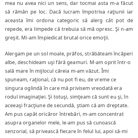
mea nu avea nici un sens, dar tocmai asta m-a făcut
să rămân pe loc. Dacă lucram împotriva raţiunii iar
aceasta îmi ordona categoric să alerg cât pot de
repede, era limpede că trebuia să mă opresc. Şi n-am
greşit. Mi-am împiedicat brutal orice emoţii.
Alergam pe un sol moale, prăfos, străbăteam încăperi
albe, deschideam uşi fără geamuri. M-am oprit într-o
sală mare în mijlocul căreia m-am văzut. Îmi
spuneam, raţional, că nu pot fi eu, de vreme ce
singura oglindă în care mă privisem vreodată era
rodul imaginaţiei. Şi totuşi, simţeam că sunt eu şi, în
aceeaşi fracţiune de secundă, ştiam că am dreptate.
Am pus capăt oricăror întrebări, m-am concentrat
asupra organelor mele, le-am pus să cunoască
senzorial, să privească fiecare în felul lui, apoi să-mi