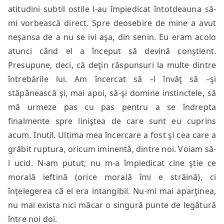
atitudini subtil ostile l-au împiedicat întotdeauna să-
mi vorbească direct. Spre deosebire de mine a avut
neşansa de a nu se ivi aşa, din senin. Eu eram acolo
atunci când el a început să devină conştient.
Presupune, deci, că deţin răspunsuri la multe dintre
întrebările lui. Am încercat să –l învăţ să –şi
stăpânească şi, mai apoi, să-şi domine instinctele, să
mă urmeze pas cu pas pentru a se îndrepta
finalmente spre liniştea de care sunt eu cuprins
acum. Inutil. Ultima mea încercare a fost şi cea care a
grăbit ruptura, oricum iminentă, dintre noi. Voiam să-
l ucid. N-am putut; nu m-a împiedicat cine ştie ce
morală ieftină (orice morală îmi e străină), ci
înţelegerea că el era intangibil. Nu-mi mai aparţinea,
nu mai exista nici măcar o singură punte de legătură
între noi doi.