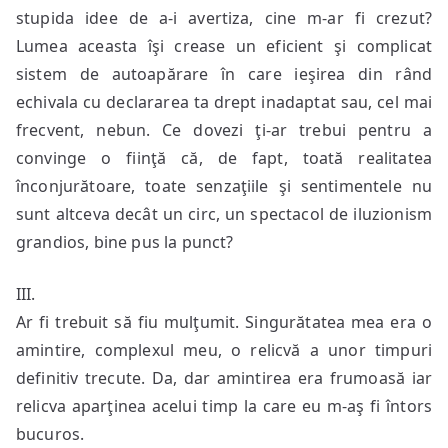
stupida idee de a-i avertiza, cine m-ar fi crezut?
Lumea aceasta îşi crease un eficient şi complicat
sistem de autoapărare în care ieşirea din rând
echivala cu declararea ta drept inadaptat sau, cel mai
frecvent, nebun. Ce dovezi ţi-ar trebui pentru a
convinge o fiinţă că, de fapt, toată realitatea
înconjurătoare, toate senzaţiile şi sentimentele nu
sunt altceva decât un circ, un spectacol de iluzionism
grandios, bine pus la punct?
III.
Ar fi trebuit să fiu mulţumit. Singurătatea mea era o
amintire, complexul meu, o relicvă a unor timpuri
definitiv trecute. Da, dar amintirea era frumoasă iar
relicva aparţinea acelui timp la care eu m-aş fi întors
bucuros.