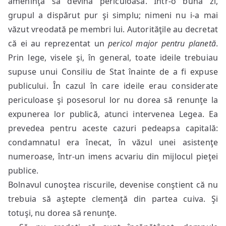
ameninţa să devină periculoasă. Într-o bună zi,
grupul a dispărut pur şi simplu; nimeni nu i-a mai
văzut vreodată pe membri lui. Autorităţile au decretat
că ei au reprezentat un
pericol major pentru planetă
.
Prin lege, visele şi, în general, toate ideile trebuiau
supuse unui Consiliu de Stat înainte de a fi expuse
publicului. În cazul în care ideile erau considerate
periculoase şi posesorul lor nu dorea să renunţe la
expunerea lor publică, atunci intervenea Legea. Ea
prevedea pentru aceste cazuri pedeapsa capitală:
condamnatul era înecat, în văzul unei asistenţe
numeroase, într-un imens acvariu din mijlocul pieţei
publice.
Bolnavul cunoştea riscurile, devenise conştient că nu
trebuia să aştepte clemenţă din partea cuiva. Şi
totuşi, nu dorea să renunţe.