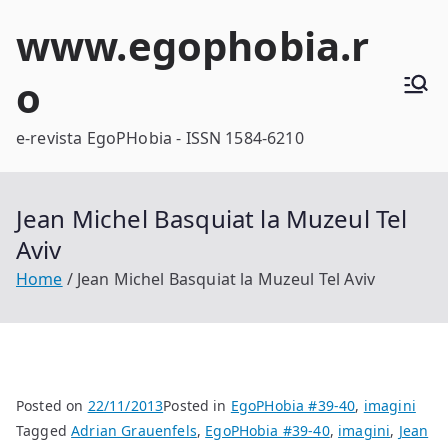
Skip
www.egophobia.r
to
content
o
e-revista EgoPHobia - ISSN 1584-6210
Jean Michel Basquiat la Muzeul Tel
Aviv
Home
Jean Michel Basquiat la Muzeul Tel Aviv
Posted on
22/11/2013
Posted in
EgoPHobia #39-40
,
imagini
Tagged
Adrian Grauenfels
,
EgoPHobia #39-40
,
imagini
,
Jean