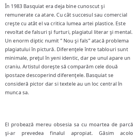
În 1983 Basquiat era deja bine cunoscut şi
remunerate ca atare. Cu cât succesul sau comercial
creşte cu atât el va critica lumea artei plastice. Este
revoltat de falsuri şi furturi, plagiatul literar şi mental.
Un enorm diptic numit ” Nou şi fals” atacă problema
plagiatului în pictură. Diferenţele între tablouri sunt
minimale, preţul în yeni identic, dar pe unul apare un
craniu. Artistul doreşte să comparăm cele două
ipostaze descoperind diferenţele. Basquiat se
consideră pictor dar si textele au un loc central în
munca sa.
El probează mereu obsesia sa cu moartea de parcă
şi-ar prevedea finalul apropiat. Găsim acolo