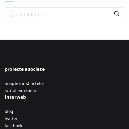
S
e
a
r
c
h
f
proiecte asociate
o
r
noaptea instinctelor
:
jurnal eidotomic
Interweb
blog
twitter
facebook