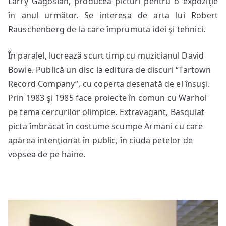
Larry Gagosian, producea picturi pentru o expoziţie
în anul următor. Se interesa de arta lui Robert
Rauschenberg de la care împrumuta idei şi tehnici.
În paralel, lucrează scurt timp cu muzicianul David
Bowie. Publică un disc la editura de discuri “Tartown
Record Company”, cu coperta desenată de el însuşi.
Prin 1983 şi 1985 face proiecte în comun cu Warhol
pe tema cercurilor olimpice. Extravagant, Basquiat
picta îmbrăcat în costume scumpe Armani cu care
apărea intenţionat în public, în ciuda petelor de
vopsea de pe haine.