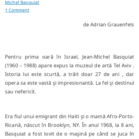
Michel Basquiat
on
1 Comment
Jean
de Adrian Grauenfels
Michel
Basquiat
la
Muzeul
Pentru prima oară în Israel, Jean-Michel Basquiat
Tel
Aviv
(1960 – 1988) apare expus la muzeul de artă Tel Aviv .
Istoria lui este scurtă, a trăit doar 27 de ani , dar
opera sa este vastă şi impresionantă. La fel şi destinul
sau nefericit.
Era fiul unui emigrant din Haiti şi o mamă Afro-Porto-
Ricană, născut în Brooklyn, NY. În anul 1968, la 8 ani,
Basquiat a fost lovit de o maşină pe când se juca în