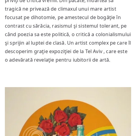
priviţi de critica vremii. Din păcate, moartea sa
tragică ne privează de climaxul unui mare artist
focusat pe dihotomie, pe amestecul de bogăţie în
contrast cu sărăcia, rasismul şi sistemul tolerant, pe
când poezia sa este politică, o critică a colonialismului
şi sprijin al luptei de clasă. Un artist complex pe care îl
descoperim graţie expoziţiei de la Tel Aviv , care este
o adevărată revelaţie pentru iubitorii de artă.