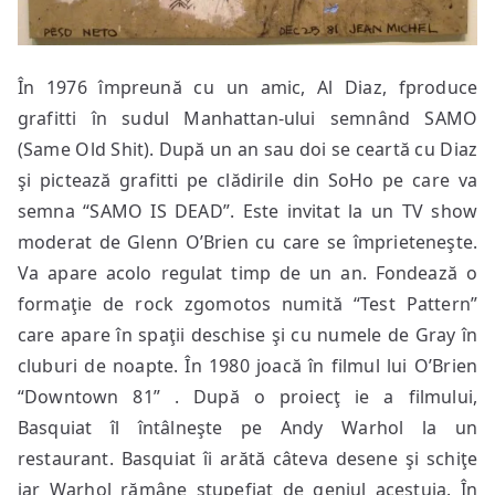
În 1976 împreună cu un amic, Al Diaz, fproduce
grafitti în sudul Manhattan-ului semnând SAMO
(Same Old Shit). După un an sau doi se ceartă cu Diaz
şi pictează grafitti pe clădirile din SoHo pe care va
semna “SAMO IS DEAD”. Este invitat la un TV show
moderat de Glenn O’Brien cu care se împrieteneşte.
Va apare acolo regulat timp de un an. Fondează o
formaţie de rock zgomotos numită “Test Pattern”
care apare în spaţii deschise şi cu numele de Gray în
cluburi de noapte. În 1980 joacă în filmul lui O’Brien
“Downtown 81” . După o proiecţ ie a filmului,
Basquiat îl întâlneşte pe Andy Warhol la un
restaurant. Basquiat îi arătă câteva desene şi schiţe
iar Warhol rămâne stupefiat de geniul acestuia. În