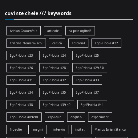
cuvinte cheie /// keywords
Adrian Grauenfels
articole
ca prin oglindă
Cristina Nemerovschi
critică
editorial
EgoPHobia #22
EgoPHobia #23
EgoPHobia #24
EgoPHobia #25
EgoPHobia #26
EgoPHobia #28
EgoPHobia #29-30
EgoPHobia #31
EgoPHobia #32
EgoPHobia #33
EgoPHobia #34
EgoPHobia #35
EgoPHobia #37
EgoPHobia #38
EgoPHobia #39-40
EgoPHobia #41
EgoPHobia #89/90
egoZaur
english
experiment
filosofie
imagini
interviu
invitat
Marius-Iulian Stancu