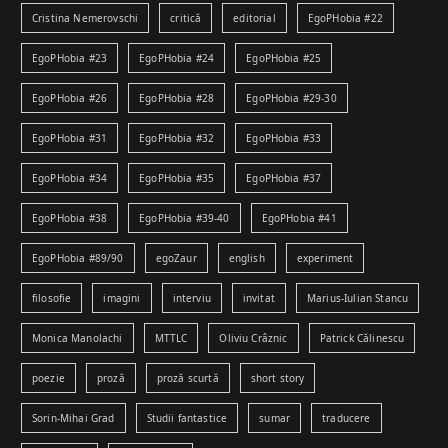
Cristina Nemerovschi
critică
editorial
EgoPHobia #22
EgoPHobia #23
EgoPHobia #24
EgoPHobia #25
EgoPHobia #26
EgoPHobia #28
EgoPHobia #29-30
EgoPHobia #31
EgoPHobia #32
EgoPHobia #33
EgoPHobia #34
EgoPHobia #35
EgoPHobia #37
EgoPHobia #38
EgoPHobia #39-40
EgoPHobia #41
EgoPHobia #89/90
egoZaur
english
experiment
filosofie
imagini
interviu
invitat
Marius-Iulian Stancu
Monica Manolachi
MTTLC
Oliviu Crâznic
Patrick Călinescu
poezie
proză
proză scurtă
short story
Sorin-Mihai Grad
Studii fantastice
sumar
traducere