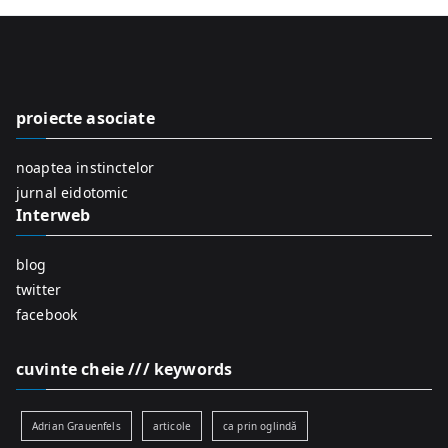
r
c
h
f
proiecte asociate
o
r
noaptea instinctelor
:
jurnal eidotomic
Interweb
blog
twitter
facebook
cuvinte cheie /// keywords
Adrian Grauenfels
articole
ca prin oglindă