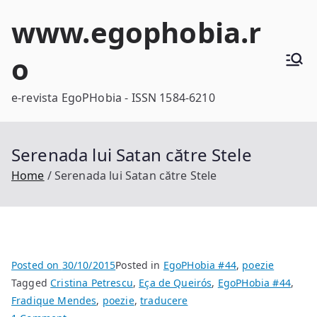
Skip
www.egophobia.r
to
content
o
e-revista EgoPHobia - ISSN 1584-6210
Serenada lui Satan către Stele
Home
Serenada lui Satan către Stele
Posted on
30/10/2015
Posted in
EgoPHobia #44
,
poezie
Tagged
Cristina Petrescu
,
Eça de Queirós
,
EgoPHobia #44
,
Fradique Mendes
,
poezie
,
traducere