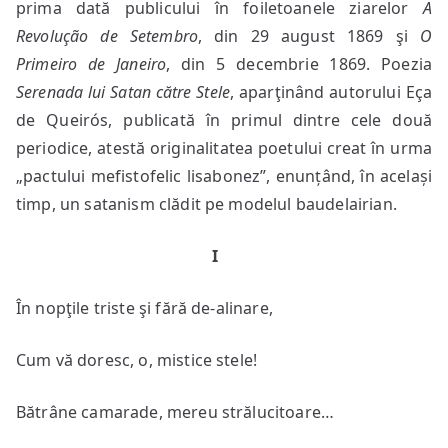
prima dată publicului în foiletoanele ziarelor
A
Revolução de Setembro
, din 29 august 1869 şi
O
Primeiro de Janeiro
, din 5 decembrie 1869. Poezia
Serenada lui Satan către Stele
, aparţinând autorului Eça
de Queirós, publicată în primul dintre cele două
periodice, atestă originalitatea poetului creat în urma
„pactului mefistofelic lisabonez”, enunțând, în același
timp, un satanism clădit pe modelul baudelairian.
I
În nopţile triste şi fără de-alinare,
Cum vă doresc, o, mistice stele!
Bătrâne camarade, mereu strălucitoare…