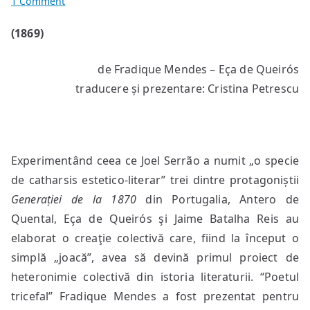
on
1 Comment
Serenada
(1869)
lui
Satan
de Fradique Mendes – Eça de Queirós
către
Stele
traducere și prezentare: Cristina Petrescu
Experimentând ceea ce Joel Serrão a numit „o specie
de catharsis estetico-literar” trei dintre protagoniștii
Generației de la 1870
din Portugalia, Antero de
Quental, Eça de Queirós şi Jaime Batalha Reis au
elaborat o creaţie colectivă care, fiind la început o
simplă „joacă”, avea să devină primul proiect de
heteronimie colectivă din istoria literaturii. “Poetul
tricefal” Fradique Mendes a fost prezentat pentru