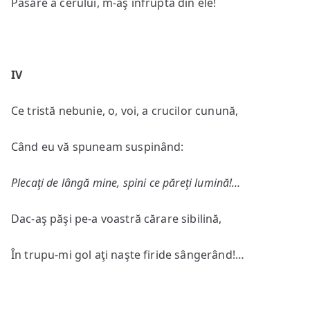
Pasăre a cerului, m-aş înfrupta din ele!
IV
Ce tristă nebunie, o, voi, a crucilor cunună,
Când eu vă spuneam suspinând:
Plecaţi de lângă mine, spini ce păreţi lumină!…
Dac-aş păşi pe-a voastră cărare sibilină,
În trupu-mi gol aţi naşte firide sângerând!…