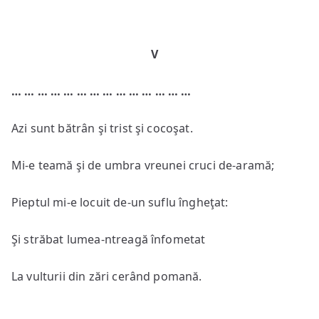
V
… … … … … … … … … … … … … …
Azi sunt bătrân şi trist şi cocoşat.
Mi-e teamă şi de umbra vreunei cruci de-aramă;
Pieptul mi-e locuit de-un suflu îngheţat:
Şi străbat lumea-ntreagă înfometat
La vulturii din zări cerând pomană.