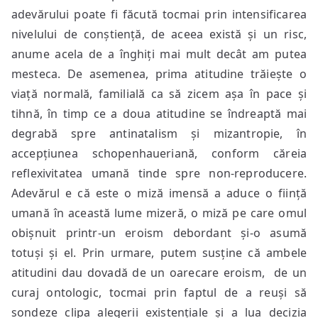
adevărului poate fi făcută tocmai prin intensificarea
nivelului de conștiență, de aceea există și un risc,
anume acela de a înghiți mai mult decât am putea
mesteca. De asemenea, prima atitudine trăiește o
viață normală, familială ca să zicem așa în pace și
tihnă, în timp ce a doua atitudine se îndreaptă mai
degrabă spre antinatalism și mizantropie, în
accepțiunea schopenhaueriană, conform căreia
reflexivitatea umană tinde spre non-reproducere.
Adevărul e că este o miză imensă a aduce o ființă
umană în această lume mizeră, o miză pe care omul
obișnuit printr-un eroism debordant și-o asumă
totuși și el. Prin urmare, putem susține că ambele
atitudini dau dovadă de un oarecare eroism, de un
curaj ontologic, tocmai prin faptul de a reuși să
sondeze clipa alegerii existențiale și a lua decizia