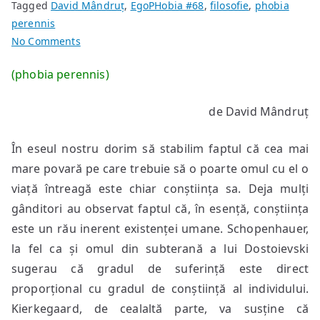
Tagged
David Mândruț
,
EgoPHobia #68
,
filosofie
,
phobia
perennis
on
No Comments
Despre
(phobia perennis)
neajunsul
de
de David Mândruț
a
avea
În eseul nostru dorim să stabilim faptul că cea mai
o
conștiință
mare povară pe care trebuie să o poarte omul cu el o
viață întreagă este chiar conștiința sa. Deja mulți
gânditori au observat faptul că, în esență, conștiința
este un rău inerent existenței umane. Schopenhauer,
la fel ca și omul din subterană a lui Dostoievski
sugerau că gradul de suferință este direct
proporțional cu gradul de conștiință al individului.
Kierkegaard, de cealaltă parte, va susține că