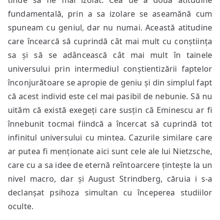
tinde să fie mai izolat. Cea de a doua atitudine
fundamentală, prin a sa izolare se aseamănă cum
spuneam cu geniul, dar nu numai. Această atitudine
care încearcă să cuprindă cât mai mult cu conștiința
sa și să se adâncească cât mai mult în tainele
universului prin intermediul conștientizării faptelor
înconjurătoare se apropie de geniu și din simplul fapt
că acest individ este cel mai pasibil de nebunie. Să nu
uităm că există exegeți care susțin că Eminescu ar fi
înnebunit tocmai fiindcă a încercat să cuprindă tot
infinitul universului cu mintea. Cazurile similare care
ar putea fi menționate aici sunt cele ale lui Nietzsche,
care cu a sa idee de eternă reîntoarcere țintește la un
nivel macro, dar și August Strindberg, căruia i s-a
declanșat psihoza simultan cu începerea studiilor
oculte.