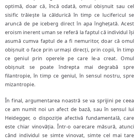
optimă, doar că, încă odată, omul obișnuit sau cel
sisific trăiește la căldurică în timp ce lucifericul se
aruncă de pe iceberg direct în apa înghețată. Acest
eroism inerent uman se referă la faptul că individul își
asumă cumva faptul de a fi nemuritor, doar că omul
obișnuit o face prin urmași direcți, prin copii, în timp
ce geniul prin operele pe care le-a creat. Omul
obișnuit se poate îndrepta mai degrabă spre
filantropie, în timp ce geniul, în sensul nostru, spre
mizantropie.
În final, argumentarea noastră se va sprijini pe ceea
ce am numit noi un afect de bază, sau în sensul lui
Heidegger, o dispoziție afectivă fundamentală, care
este chiar vinovăția. Într-o oarecare măsură, atunci
când individul se simte vinovat, simte cel mai tare