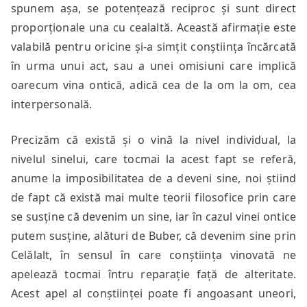
spunem așa, se potențează reciproc și sunt direct
proporționale una cu cealaltă. Această afirmație este
valabilă pentru oricine și-a simțit conștiința încărcată
în urma unui act, sau a unei omisiuni care implică
oarecum vina ontică, adică cea de la om la om, cea
interpersonală.
Precizăm că există și o vină la nivel individual, la
nivelul sinelui, care tocmai la acest fapt se referă,
anume la imposibilitatea de a deveni sine, noi știind
de fapt că există mai multe teorii filosofice prin care
se susține că devenim un sine, iar în cazul vinei ontice
putem susține, alături de Buber, că devenim sine prin
Celălalt, în sensul în care conștiința vinovată ne
apelează tocmai întru reparație față de alteritate.
Acest apel al conștiinței poate fi angoasant uneori,