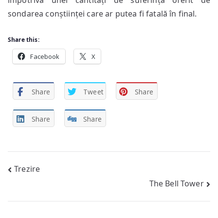
împotriva unei cantități de suferință oferit de
sondarea conștiinței care ar putea fi fatală în final.
Share this:
Facebook
X
Share
Tweet
Share
Share
Share
Post
Trezire
The Bell Tower
navigation