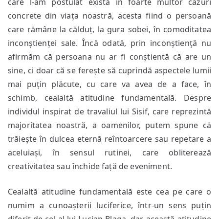
care l-am postulat există în foarte multor cazuri
concrete din viața noastră, acesta fiind o persoană
care rămâne la călduț, la gura sobei, în comoditatea
inconștienței sale. Încă odată, prin inconștiență nu
afirmăm că persoana nu ar fi conștientă că are un
sine, ci doar că se ferește să cuprindă aspectele lumii
mai puțin plăcute, cu care va avea de a face, în
schimb, cealaltă atitudine fundamentală. Despre
individul inspirat de travaliul lui Sisif, care reprezintă
majoritatea noastră, a oamenilor, putem spune că
trăiește în dulcea eternă reîntoarcere sau repetare a
aceluiași, în sensul rutinei, care obliterează
creativitatea sau închide față de eveniment.
Cealaltă atitudine fundamentală este cea pe care o
numim a cunoașterii luciferice, într-un sens puțin