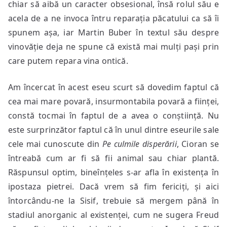
chiar să aibă un caracter obsesional, însă rolul său e
acela de a ne invoca întru reparația păcatului ca să îi
spunem așa, iar Martin Buber în textul său despre
vinovăție deja ne spune că există mai mulți pași prin
care putem repara vina ontică.
Am încercat în acest eseu scurt să dovedim faptul că
cea mai mare povară, insurmontabila povară a ființei,
constă tocmai în faptul de a avea o conștiință. Nu
este surprinzător faptul că în unul dintre eseurile sale
cele mai cunoscute din
Pe culmile disperării
, Cioran se
întreabă cum ar fi să fii animal sau chiar plantă.
Răspunsul optim, bineînțeles s-ar afla în existența în
ipostaza pietrei. Dacă vrem să fim fericiți, și aici
întorcându-ne la Sisif, trebuie să mergem până în
stadiul anorganic al existenței, cum ne sugera Freud