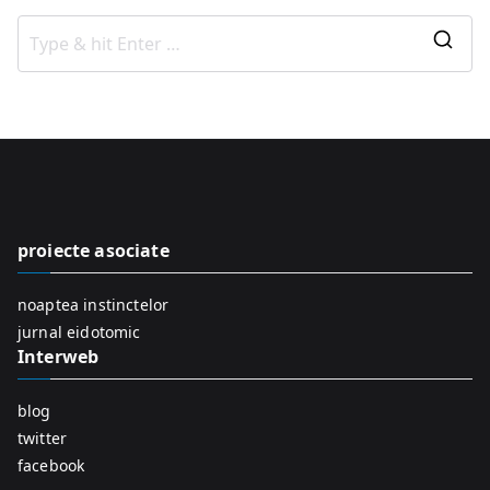
S
e
a
r
c
h
f
proiecte asociate
o
r
noaptea instinctelor
:
jurnal eidotomic
Interweb
blog
twitter
facebook