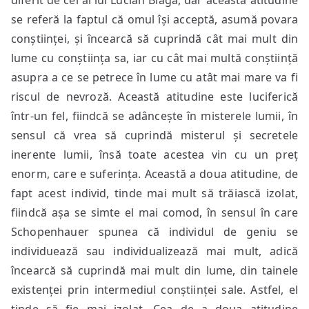
diferit de cel al lui Lucian Blaga, dar această atitudine
se referă la faptul că omul își acceptă, asumă povara
conștiinței, și încearcă să cuprindă cât mai mult din
lume cu conștiința sa, iar cu cât mai multă conștiință
asupra a ce se petrece în lume cu atât mai mare va fi
riscul de nevroză. Această atitudine este luciferică
într-un fel, fiindcă se adâncește în misterele lumii, în
sensul că vrea să cuprindă misterul și secretele
inerente lumii, însă toate acestea vin cu un preț
enorm, care e suferința. Această a doua atitudine, de
fapt acest individ, tinde mai mult să trăiască izolat,
fiindcă așa se simte el mai comod, în sensul în care
Schopenhauer spunea că individul de geniu se
individuează sau individualizează mai mult, adică
încearcă să cuprindă mai mult din lume, din tainele
existenței prin intermediul conștiinței sale. Astfel, el