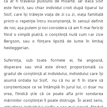
că ar fi travaliul pulsiunii de moarte. Iar dacă Sisif
este fericit, sau chiar individul croit după tiparul lui
Sisif, care își trăiește viața de zi cu zi, viața familială
printr-o repetiție întru inconștiență, în sensul definit
de noi, așa putem și noi considera că am fi mai fericiți
fiind o simplă piatră, o conștiință nulă cum i-ar zice
Bergson, sau o ființare lipsită de lume în limbaj
heideggerian.
Suferința, sub toate formele ei, fie angoasă,
disperare sau vină este direct proporțională cu
gradul de conștiință al individului, individului care își
asumă ordalia lui Sisif, nu că nu ar fi în stare să
conștientizeze ce se întâmplă în jurul lui, ci doar nu
vrea, fiindcă știe că ce poate afla prin sondarea
mărimilor conștiinței îl poate distruge. În acest sens,