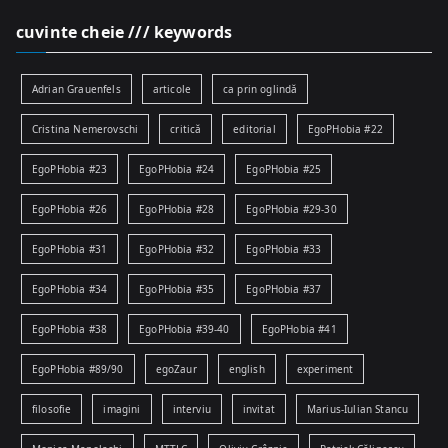
cuvinte cheie /// keywords
Adrian Grauenfels
articole
ca prin oglindă
Cristina Nemerovschi
critică
editorial
EgoPHobia #22
EgoPHobia #23
EgoPHobia #24
EgoPHobia #25
EgoPHobia #26
EgoPHobia #28
EgoPHobia #29-30
EgoPHobia #31
EgoPHobia #32
EgoPHobia #33
EgoPHobia #34
EgoPHobia #35
EgoPHobia #37
EgoPHobia #38
EgoPHobia #39-40
EgoPHobia #41
EgoPHobia #89/90
egoZaur
english
experiment
filosofie
imagini
interviu
invitat
Marius-Iulian Stancu