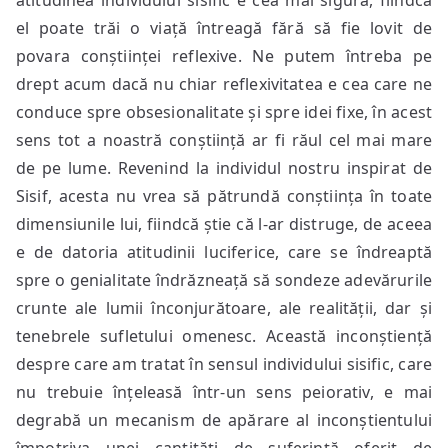
atitudinea individului sisific e cea mai sigură, fiindcă
el poate trăi o viață întreagă fără să fie lovit de
povara conștiinței reflexive. Ne putem întreba pe
drept acum dacă nu chiar reflexivitatea e cea care ne
conduce spre obsesionalitate și spre idei fixe, în acest
sens tot a noastră conștiință ar fi răul cel mai mare
de pe lume. Revenind la individul nostru inspirat de
Sisif, acesta nu vrea să pătrundă conștiința în toate
dimensiunile lui, fiindcă știe că l-ar distruge, de aceea
e de datoria atitudinii luciferice, care se îndreaptă
spre o genialitate îndrăzneață să sondeze adevărurile
crunte ale lumii înconjurătoare, ale realității, dar și
tenebrele sufletului omenesc. Această inconștiență
despre care am tratat în sensul individului sisific, care
nu trebuie înțeleasă într-un sens peiorativ, e mai
degrabă un mecanism de apărare al inconștientului