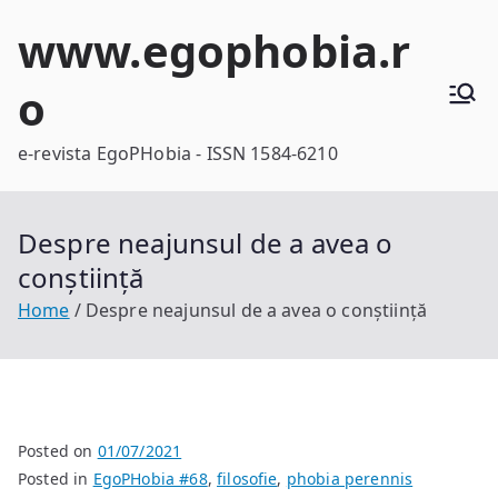
Skip
www.egophobia.r
to
content
o
e-revista EgoPHobia - ISSN 1584-6210
Despre neajunsul de a avea o
conștiință
Home
Despre neajunsul de a avea o conștiință
Posted on
01/07/2021
Posted in
EgoPHobia #68
,
filosofie
,
phobia perennis