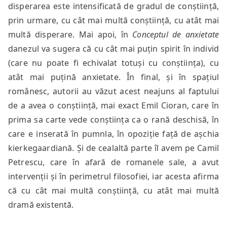
disperarea este intensificată de gradul de conștiință,
prin urmare, cu cât mai multă conștiință, cu atât mai
multă disperare. Mai apoi, în
Conceptul de anxietate
danezul va sugera că cu cât mai puțin spirit în individ
(care nu poate fi echivalat totuși cu conștiința), cu
atât mai puțină anxietate. În final, și în spațiul
românesc, autorii au văzut acest neajuns al faptului
de a avea o conștiință, mai exact Emil Cioran, care în
prima sa carte vede conștiința ca o rană deschisă, în
care e inserată în pumnla, în opoziție față de așchia
kierkegaardiană. Și de cealaltă parte îl avem pe Camil
Petrescu, care în afară de romanele sale, a avut
intervenții și în perimetrul filosofiei, iar acesta afirma
că cu cât mai multă conștiință, cu atât mai multă
dramă existentă.