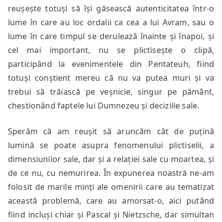
reușește totuși să își găsească autenticitatea într-o
lume în care au loc ordalii ca cea a lui Avram, sau o
lume în care timpul se derulează înainte și înapoi, și
cel mai important, nu se plictisește o clipă,
participând la evenimentele din Pentateuh, fiind
totuși conștient mereu că nu va putea muri și va
trebui să trăiască pe veșnicie, singur pe pământ,
chestionând faptele lui Dumnezeu și deciziile sale.
Sperăm că am reușit să aruncăm cât de puțină
lumină se poate asupra fenomenului plictiselii, a
dimensiunilor sale, dar și a relației sale cu moartea, și
de ce nu, cu nemurirea. În expunerea noastră ne-am
folosit de marile minți ale omenirii care au tematizat
această problemă, care au amorsat-o, aici putând
fiind incluși chiar și Pascal și Nietzsche, dar simultan