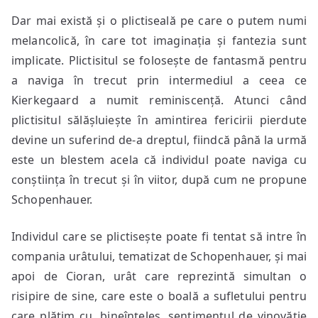
Dar mai există și o plictiseală pe care o putem numi
melancolică, în care tot imaginația și fantezia sunt
implicate. Plictisitul se folosește de fantasmă pentru
a naviga în trecut prin intermediul a ceea ce
Kierkegaard a numit reminiscență. Atunci când
plictisitul sălășluiește în amintirea fericirii pierdute
devine un suferind de-a dreptul, fiindcă până la urmă
este un blestem acela că individul poate naviga cu
conștiința în trecut și în viitor, după cum ne propune
Schopenhauer.
Individul care se plictisește poate fi tentat să intre în
compania urâtului, tematizat de Schopenhauer, și mai
apoi de Cioran, urât care reprezintă simultan o
risipire de sine, care este o boală a sufletului pentru
care plătim cu, bineînțeles, sentimentul de vinovăție