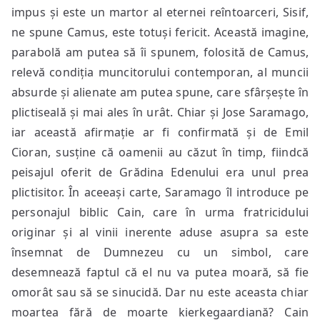
impus și este un martor al eternei reîntoarceri, Sisif,
ne spune Camus, este totuși fericit. Această imagine,
parabolă am putea să îi spunem, folosită de Camus,
relevă condiția muncitorului contemporan, al muncii
absurde și alienate am putea spune, care sfârșește în
plictiseală și mai ales în urât. Chiar și Jose Saramago,
iar această afirmație ar fi confirmată și de Emil
Cioran, susține că oamenii au căzut în timp, fiindcă
peisajul oferit de Grădina Edenului era unul prea
plictisitor. În aceeași carte, Saramago îl introduce pe
personajul biblic Cain, care în urma fratricidului
originar și al vinii inerente aduse asupra sa este
însemnat de Dumnezeu cu un simbol, care
desemnează faptul că el nu va putea moară, să fie
omorât sau să se sinucidă. Dar nu este aceasta chiar
moartea fără de moarte kierkegaardiană? Cain