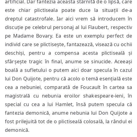
artificial. Dar fantezia aceasta stârnită de o lipsă, care
este chiar plictiseala poate duce la situații de-a
dreptul catastrofale. Iar aici vrem să introducem în
discuție pe celebrul personaj al lui Flaubert, respectiv
pe Madame Bovary. Ea este un exemplu perfect de
individ care se plictisește, fantazează, visează cu ochii
deschiși, pentru a compensa acesta plictiseală și
sfârșește tragic în final, anume se sinucide. Aceeași
boală a sufletului o putem aici doar specula în cazul
lui Don Quijote, pentru că acolo o temă esențială este
cea a nebuniei, comparată de Foucault în cartea sa
magistrală cu nebunia eroilor shakespeare-ieni, în
special cu cea a lui Hamlet, însă putem specula că
fantezia demonică, anume nebunia lui Don Quijote a
fost prilejuită tot de o plictiseală colosală, la rândul ei
demonică.