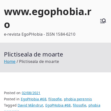
Skip
www.egophobia.r
to
content
o
e-revista EgoPHobia - ISSN 1584-6210
Plictiseala de moarte
Home
Plictiseala de moarte
Posted on
02/08/2021
Posted in
EgoPHobia #68
,
filosofie
,
phobia perennis
Tagged
David Mândruț
,
EgoPHobia #68
,
filosofie
,
phobia