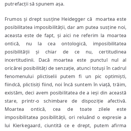
putrefacții să spunem așa.
Frumos și drept susține Heidegger că moartea este
posibilitatea imposibilității, dar am putea susține noi,
aceasta este de fapt, și aici ne referim la moartea
ontică, nu la cea ontologică, imposibilitatea
posibilității și chiar de ce nu, certitudinea
incertitudinii. Dacă moartea este punctul nul al
oricărei posibilități de senzație, atunci totuși în cadrul
fenomenului plictiselii putem fi un pic optimiști,
fiindcă, plictisiți fiind, noi încă suntem în viață, trăim,
existăm, deci avem posibilitatea de a ieși din această
stare, printr-o schimbare de dispoziție afectivă.
Moartea ontică, cea de toate zilele este
imposibilitatea posibilității, ori reluând o expresie a
lui Kierkegaard, ciuntită ce e drept, putem afirma