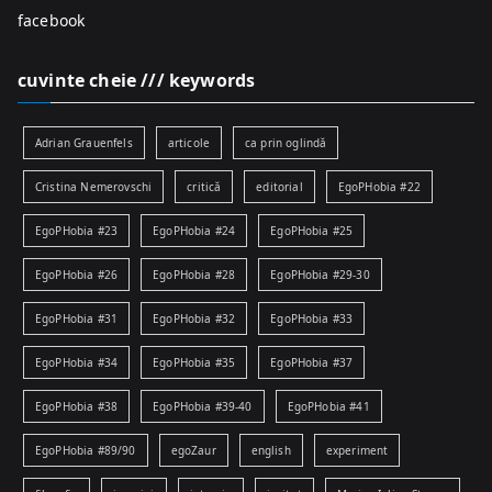
facebook
cuvinte cheie /// keywords
Adrian Grauenfels
articole
ca prin oglindă
Cristina Nemerovschi
critică
editorial
EgoPHobia #22
EgoPHobia #23
EgoPHobia #24
EgoPHobia #25
EgoPHobia #26
EgoPHobia #28
EgoPHobia #29-30
EgoPHobia #31
EgoPHobia #32
EgoPHobia #33
EgoPHobia #34
EgoPHobia #35
EgoPHobia #37
EgoPHobia #38
EgoPHobia #39-40
EgoPHobia #41
EgoPHobia #89/90
egoZaur
english
experiment