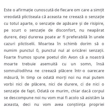
Este o afirmație cunoscută de fiecare om care a simțit
vreodată plictiseala că aceasta ne creează o senzație
cu totul aparte, o senzație de apăsare și de risipire,
pe scurt o senzație de disconfort, nu neapărat
durere, deși durerea poate ar fi preferabilă în unele
cazuri plictiselii. Moartea în schimb dorim să o
numim punctul 0, punctul nul al oricărei senzații.
Foarte frumos spune poetul din Avon că a noastră
moarte trebuie asemuită cu un somn, însă
somnul/odihna ne creează plăcere într-o oarecare
măsură, în timp ce odată morți noi nu mai putem
vorbi nici de plăcere, nici de durere, ci de nici o
senzație de fapt. Odată ce murim, chiar dacă corpul
se descompune noi nu vom mai fi acolo să asistăm la
aceasta, deci nu vom avea conștiința propriei