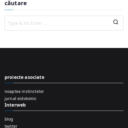
căutare
S
e
a
r
c
h
f
proiecte asociate
o
r
noaptea instinctelor
:
jurnal eidotomic
Interweb
blog
twitter