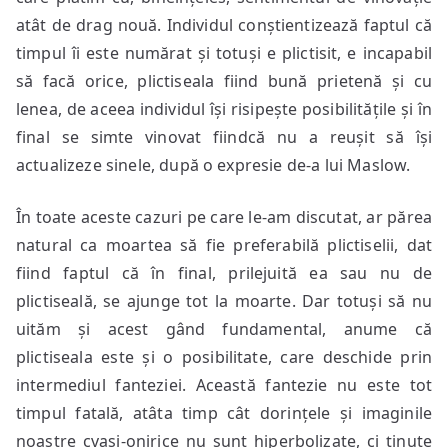
atât de drag nouă. Individul conștientizează faptul că
timpul îi este numărat și totuși e plictisit, e incapabil
să facă orice, plictiseala fiind bună prietenă și cu
lenea, de aceea individul își risipește posibilitățile și în
final se simte vinovat fiindcă nu a reușit să își
actualizeze sinele, după o expresie de-a lui Maslow.
În toate aceste cazuri pe care le-am discutat, ar părea
natural ca moartea să fie preferabilă plictiselii, dat
fiind faptul că în final, prilejuită ea sau nu de
plictiseală, se ajunge tot la moarte. Dar totuși să nu
uităm și acest gând fundamental, anume că
plictiseala este și o posibilitate, care deschide prin
intermediul fanteziei. Această fantezie nu este tot
timpul fatală, atâta timp cât dorințele și imaginile
noastre cvasi-onirice nu sunt hiperbolizate, ci ținute