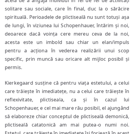
acela de a angaja individul în fel de fel de activități
solitare sau sociale, care în final, duc la o sărăcire
spirituală. Perioadele de plictiseală nu sunt totuși așa
de lungi, în viziunea lui Schopenhauer, întărim și noi,
deoarece dacă voința cere mereu ceva de la noi,
acesta este un imbold sau chiar un elan/impuls
pentru a acționa în vederea realizării unui scop
specific, prin muncă sau oricare alt mijloc posibil și
permis.
Kierkegaard susține că pentru viața estetului, a celui
care trăiește în imediatețe, nu a celui care trăiește în
reflexivitate, plictiseala, ca și în cazul lui
Schopenhauer, e cel mai mare rău posibil, el ajungând
să elaboreze chiar conceptul de plictiseală demonică,
plictiseală catatonică am mai putea-o numi noi.
Estetul, care trăiește în imediatețe își forjează în acest