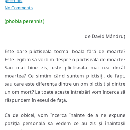
perennis
on
No Comments
Plictiseala
(phobia perennis)
de
moarte
de David Mândruț
Este oare plictiseala tocmai boala fără de moarte?
Este legitim să vorbim despre o plictiseală de moarte?
Sau mai bine zis, este plictiseala mai rea decât
moartea? Ce simțim când suntem plictisiți, de fapt,
sau care este diferența dintre un om plictisit și dintre
un om mort? La toate aceste întrebări vom încerca să
răspundem în eseul de față.
Ca de obicei, vom încerca înainte de a ne expune
poziția personală să vedem ce au zis și înaintașii