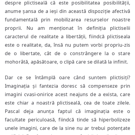
despre plictiseală că este posibilitatea posibilității,
anume șansa de a ieși din această dispoziție afectivă
fundamentală prin mobilizarea resurselor noastre
proprii. Nu am menționat în definiția plictiselii
caracterul de realitate a libertății, fiindcă plictiseala
este o realitate, da, însă nu putem vorbi propriu-zis
de o libertate, cât de o constrângere la o stare
mohorâtă, apăsătoare, o clipă care se dilată la infinit.
Dar ce se întâmplă oare când suntem plictisiți?
Imaginația și fantezia doresc să compenseze prin
imagini cvasi-onirice acest neajuns de a exista, care
este chiar a noastră plictiseală, cea de toate zilele.
Pascal deja anunța faptul că imaginația este o
facultate periculoasă, fiindcă tinde să hiperbolizeze
unele imagini, care de la sine nu ar trebui potențate