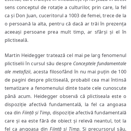
sens conceptul de rotație a culturilor, prin care, la fel
ca și Don Juan, cuceritorul a 1003 de femei, trece de la
o persoană la alta, pentru că dacă ar trăi în prezența
aceeași persoane prea mult timp, ar sfârși și el în
plictiseală.
Martin Heidegger tratează cel mai pe larg fenomenul
plictiselii în cursul său despre
Conceptele fundamentale
ale metafizii
, acesta filosofând în nu mai puțin de 100
de pagini despre plictiseală, probabil cea mai întinsă
tematizare a fenomenului dinte toate cele cunoscute
până acum. Heidegger observă că plictiseala este o
dispoziție afectivă fundamentală, la fel ca angoasa
cea din
Ființă și Timp
, dispoziție afectivă fundamentală
care și ea este fără de obiect și relevă neantul, tot la
fel ca angoasa din
Ființă și Timp
. Și precursorul său,