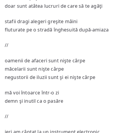
doar sunt atâtea lucruri de care să te agăţi
stafii dragi alegeri greşite mâini
fluturate pe o stradă înghesuită după-amiaza
//
oamenii de afaceri sunt nişte cârpe
măcelarii sunt nişte cârpe
negustorii de iluzii sunt şi ei nişte cârpe
mă voi întoarce într-o zi
demn şi inutil ca o pasăre
//
ieri am cântat la un instrument electronic