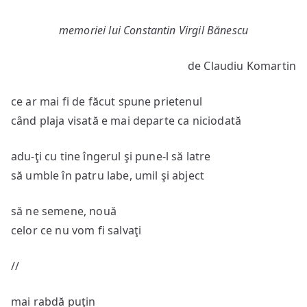
rabdă
memoriei lui Constantin Virgil Bănescu
puţin
de Claudiu Komartin
ce ar mai fi de făcut spune prietenul
când plaja visată e mai departe ca niciodată
adu-ţi cu tine îngerul şi pune-l să latre
să umble în patru labe, umil şi abject
să ne semene, nouă
celor ce nu vom fi salvaţi
//
mai rabdă puţin