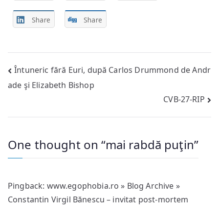
Share
Share
Post
Întuneric fără Euri, după Carlos Drummond de Andr
ade şi Elizabeth Bishop
navigation
CVB-27-RIP
One thought on “
mai rabdă puţin
”
Pingback:
www.egophobia.ro » Blog Archive »
Constantin Virgil Bănescu – invitat post-mortem