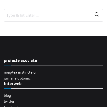
S
e
a
r
c
h
f
proiecte asociate
o
r
noaptea instinctelor
:
jurnal eidotomic
Interweb
blog
twitter