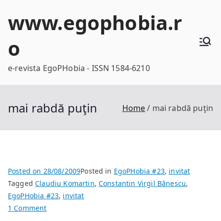
Skip
www.egophobia.r
to
content
o
e-revista EgoPHobia - ISSN 1584-6210
mai rabdă puţin
Home
mai rabdă puţin
Posted on
28/08/2009
Posted in
EgoPHobia #23
,
invitat
Tagged
Claudiu Komartin
,
Constantin Virgil Bănescu
,
EgoPHobia #23
,
invitat
on
1 Comment
mai