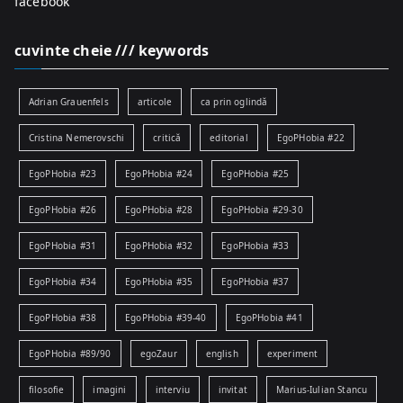
facebook
cuvinte cheie /// keywords
Adrian Grauenfels
articole
ca prin oglindă
Cristina Nemerovschi
critică
editorial
EgoPHobia #22
EgoPHobia #23
EgoPHobia #24
EgoPHobia #25
EgoPHobia #26
EgoPHobia #28
EgoPHobia #29-30
EgoPHobia #31
EgoPHobia #32
EgoPHobia #33
EgoPHobia #34
EgoPHobia #35
EgoPHobia #37
EgoPHobia #38
EgoPHobia #39-40
EgoPHobia #41
EgoPHobia #89/90
egoZaur
english
experiment
filosofie
imagini
interviu
invitat
Marius-Iulian Stancu