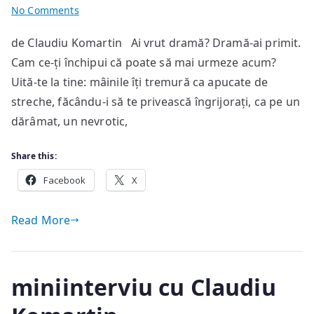
on
No Comments
Ghost
de Claudiu Komartin Ai vrut dramă? Dramă-ai primit.
Notes
Cam ce-ți închipui că poate să mai urmeze acum?
Uită-te la tine: mâinile îți tremură ca apucate de
streche, făcându-i să te privească îngrijorați, ca pe un
dărâmat, un nevrotic,
Share this:
Facebook
X
Read More
miniinterviu cu Claudiu