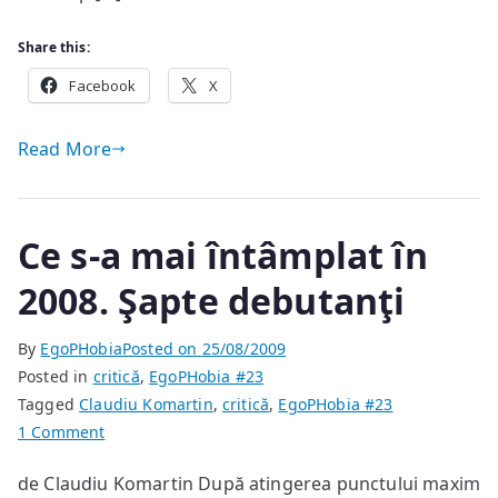
Share this:
Facebook
X
Read More
Ce s-a mai întâmplat în
2008. Şapte debutanţi
By
EgoPHobia
Posted on
25/08/2009
Posted in
critică
,
EgoPHobia #23
Tagged
Claudiu Komartin
,
critică
,
EgoPHobia #23
on
1 Comment
Ce
de Claudiu Komartin După atingerea punctului maxim
s-