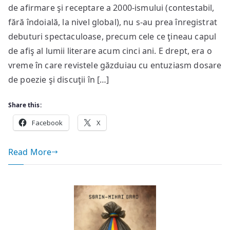
de afirmare şi receptare a 2000-ismului (contestabil,
a
mai
fără îndoială, la nivel global), nu s-au prea înregistrat
întâmplat
debuturi spectaculoase, precum cele ce ţineau capul
în
de afiş al lumii literare acum cinci ani. E drept, era o
2008.
vreme în care revistele găzduiau cu entuziasm dosare
Şapte
de poezie şi discuţii în […]
debutanţi
Share this:
Facebook
X
Read More