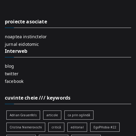
c
h
f
proiecte asociate
o
r
noaptea instinctelor
:
jurnal eidotomic
Interweb
blog
twitter
facebook
cuvinte cheie /// keywords
Adrian Grauenfels
articole
ca prin oglindă
Cristina Nemerovschi
critică
editorial
EgoPHobia #22