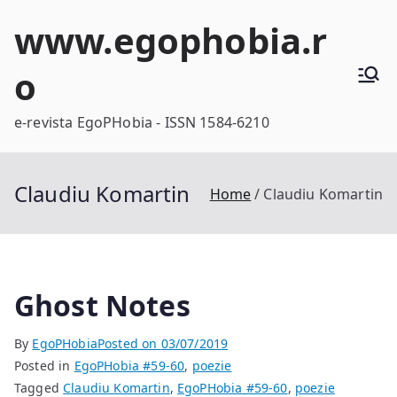
Skip
www.egophobia.r
to
content
o
e-revista EgoPHobia - ISSN 1584-6210
Claudiu Komartin
Home
Claudiu Komartin
Ghost Notes
By
EgoPHobia
Posted on
03/07/2019
Posted in
EgoPHobia #59-60
,
poezie
Tagged
Claudiu Komartin
,
EgoPHobia #59-60
,
poezie