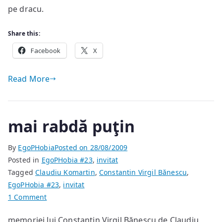
pe dracu.
Share this:
Facebook
X
Read More
mai rabdă puţin
By
EgoPHobia
Posted on
28/08/2009
Posted in
EgoPHobia #23
,
invitat
Tagged
Claudiu Komartin
,
Constantin Virgil Bănescu
,
EgoPHobia #23
,
invitat
on
1 Comment
mai
memoriei lui Constantin Virgil Bănescu de Claudiu
rabdă