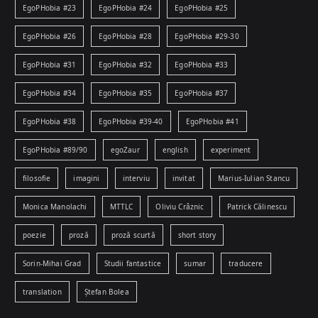
EgoPHobia #23
EgoPHobia #24
EgoPHobia #25
EgoPHobia #26
EgoPHobia #28
EgoPHobia #29-30
EgoPHobia #31
EgoPHobia #32
EgoPHobia #33
EgoPHobia #34
EgoPHobia #35
EgoPHobia #37
EgoPHobia #38
EgoPHobia #39-40
EgoPHobia #41
EgoPHobia #89/90
egoZaur
english
experiment
filosofie
imagini
interviu
invitat
Marius-Iulian Stancu
Monica Manolachi
MTTLC
Oliviu Crâznic
Patrick Călinescu
poezie
proză
proză scurtă
short story
Sorin-Mihai Grad
Studii fantastice
sumar
traducere
translation
Ștefan Bolea