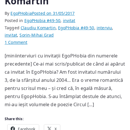
Komartin
By
EgoPHobia
Posted on
31/05/2017
Posted in
EgoPHobia #49-50
,
invitat
Tagged
Claudiu Komartin
,
EgoPHobia #49-50
,
interviu
,
invitat
,
Sorin-Mihai Grad
on
1 Comment
miniinterviu
[miniinterviuri cu invitații EgoPHobia din numerele
cu
precedente] Ce-ai mai scris/publicat de când ai apărut
Claudiu
Komartin
ca invitat în EgoPHobia? Am fost invitatul numărului
3, de la sfârșitul anului 2004… Era o vreme romantică
pentru scrisul meu – și cred că, în egală măsură,
pentru EgopHobia. S-au întâmplat destule de atunci,
mi-au ieșit volumele de poezie Circul […]
Share this:
Facebook
X