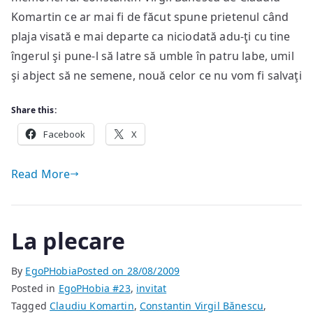
Komartin ce ar mai fi de făcut spune prietenul când
puţin
plaja visată e mai departe ca niciodată adu-ţi cu tine
îngerul şi pune-l să latre să umble în patru labe, umil
şi abject să ne semene, nouă celor ce nu vom fi salvaţi
Share this:
Facebook
X
Read More
La plecare
By
EgoPHobia
Posted on
28/08/2009
Posted in
EgoPHobia #23
,
invitat
Tagged
Claudiu Komartin
,
Constantin Virgil Bănescu
,