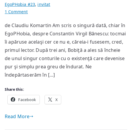
EgoPHobia #23
,
invitat
on
1 Comment
La
de Claudiu Komartin Am scris o singură dată, chiar în
plecare
EgoPHobia, despre Constantin Virgil Bănescu: tocmai
îi apăruse acelaşi cer ce nu e, căreia-i fusesem, cred,
primul lector. După trei ani, Bobiţă a ales să încheie
de unul singur conturile cu o existenţă care devenise
pur şi simplu prea greu de îndurat. Ne
îndepărtaserăm în […]
Share this:
Facebook
X
Read More