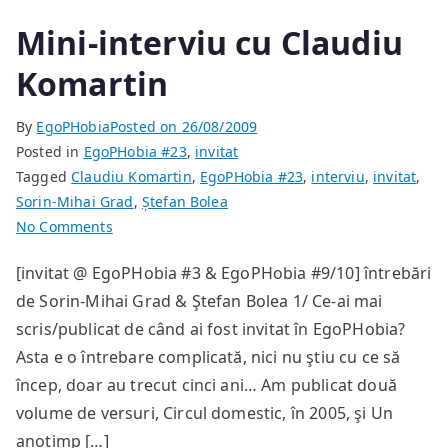
Mini-interviu cu Claudiu
Komartin
By
EgoPHobia
Posted on
26/08/2009
Posted in
EgoPHobia #23
,
invitat
Tagged
Claudiu Komartin
,
EgoPHobia #23
,
interviu
,
invitat
,
Sorin-Mihai Grad
,
Ștefan Bolea
on
No Comments
Mini-
[invitat @ EgoPHobia #3 & EgoPHobia #9/10] întrebări
interviu
de Sorin-Mihai Grad & Ştefan Bolea 1/ Ce-ai mai
cu
Claudiu
scris/publicat de când ai fost invitat în EgoPHobia?
Komartin
Asta e o întrebare complicată, nici nu ştiu cu ce să
încep, doar au trecut cinci ani… Am publicat două
volume de versuri, Circul domestic, în 2005, şi Un
anotimp […]