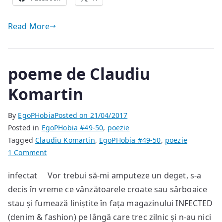
Read More
poeme de Claudiu
Komartin
By
EgoPHobia
Posted on
21/04/2017
Posted in
EgoPHobia #49-50
,
poezie
Tagged
Claudiu Komartin
,
EgoPHobia #49-50
,
poezie
on
1 Comment
poeme
infectat Vor trebui să-mi amputeze un deget, s-a
de
decis în vreme ce vânzătoarele croate sau sârboaice
Claudiu
Komartin
stau și fumează liniștite în fața magazinului INFECTED
(denim & fashion) pe lângă care trec zilnic și n-au nici