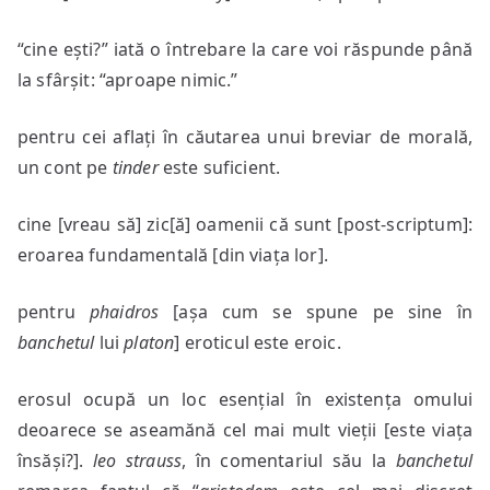
“cine ești?” iată o întrebare la care voi răspunde până
la sfârșit: “aproape nimic.”
pentru cei aflați în căutarea unui breviar de morală,
un cont pe
tinder
este suficient.
cine [vreau să] zic[ă] oamenii că sunt [post-scriptum]:
eroarea fundamentală [din viața lor].
pentru
phaidros
[așa cum se spune pe sine în
banchetul
lui
platon
] eroticul este eroic.
erosul ocupă un loc esențial în existența omului
deoarece se aseamănă cel mai mult vieții [este viața
însăși?].
leo strauss
, în comentariul său la
banchetul