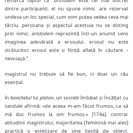
remarca faptul că “
aristodem
este cel mai discret
dintre participanți. el nu spune nimic. are rezervat
undeva un loc special, cum vom putea vedea ceva mai
târziu. persoana și aspectul acestuia nu se disting
prin nimic.
aristodem
reprezintă într-un anumit sens
imaginea adevărată a erosului. erosul nu este
strălucitor. erosul este o ființă aflată în căutare –
nevoiașă.”
magistrul nu trebuie să fie bun, ci doar un rău
esențial.
în
banchetul
lui
platon
, un
socrate
îmbăiat și încălțat cu
sandale afirmă: «de aceea m-am făcut frumos, ca să
mă duc frumos la om frumos.» [174a]. contrar
atitudinii magistrului, majoritatea [feminină mai ales]
practică o estetizare de sine lipsită de obiect,