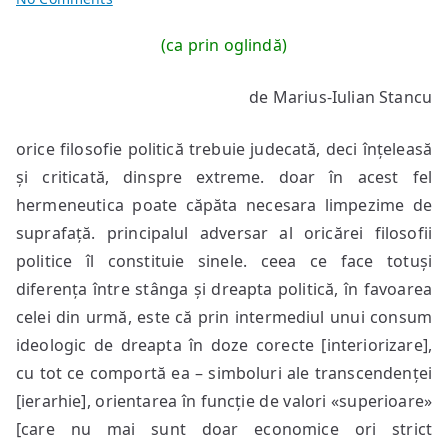
status
(ca prin oglindă)
2.3
de Marius-Iulian Stancu
orice filosofie politică trebuie judecată, deci înțeleasă
și criticată, dinspre extreme. doar în acest fel
hermeneutica poate căpăta necesara limpezime de
suprafață. principalul adversar al oricărei filosofii
politice îl constituie sinele. ceea ce face totuși
diferența între stânga și dreapta politică, în favoarea
celei din urmă, este că prin intermediul unui consum
ideologic de dreapta în doze corecte [interiorizare],
cu tot ce comportă ea – simboluri ale transcendenței
[ierarhie], orientarea în funcție de valori «superioare»
[care nu mai sunt doar economice ori strict