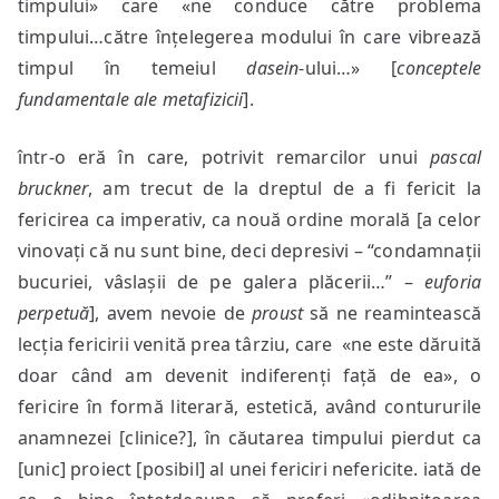
timpului» care «ne conduce către problema
timpului…către înțelegerea modului în care vibrează
timpul în temeiul
dasein
-ului…» [
conceptele
fundamentale ale metafizicii
].
într-o eră în care, potrivit remarcilor unui
pascal
bruckner
, am trecut de la dreptul de a fi fericit la
fericirea ca imperativ, ca nouă ordine morală [a celor
vinovați că nu sunt bine, deci depresivi – “condamnații
bucuriei, vâslașii de pe galera plăcerii…” –
euforia
perpetuă
], avem nevoie de
proust
să ne reamintească
lecția fericirii venită prea târziu, care «ne este dăruită
doar când am devenit indiferenți față de ea», o
fericire în formă literară, estetică, având contururile
anamnezei [clinice?], în căutarea timpului pierdut ca
[unic] proiect [posibil] al unei fericiri nefericite. iată de