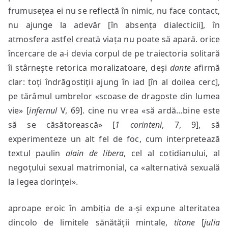
frumusețea ei nu se reflectă în nimic, nu face contact,
nu ajunge la adevăr [în absența dialecticii], în
atmosfera astfel creată viața nu poate să apară. orice
încercare de a-i devia corpul de pe traiectoria solitară
îi stârnește retorica moralizatoare, deși
dante
afirmă
clar: toți îndrăgostiții ajung în iad [în al doilea cerc],
pe tărâmul umbrelor «scoase de dragoste din lumea
vie» [
infernul
V, 69]. cine nu vrea «să ardă…bine este
să se căsătorească» [
1 corinteni
, 7, 9], să
experimenteze un alt fel de foc, cum interpretează
textul paulin
alain de libera
, cel al cotidianului, al
negoțului sexual matrimonial, ca «alternativă sexuală
la legea dorinței».
aproape eroic în ambiția de a-și expune alteritatea
dincolo de limitele sănătății mintale,
titane
[
julia