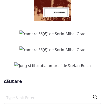
căutare
S