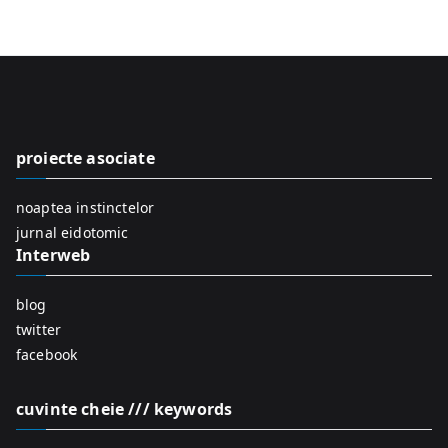
e
a
r
c
h
f
proiecte asociate
o
r
noaptea instinctelor
:
jurnal eidotomic
Interweb
blog
twitter
facebook
cuvinte cheie /// keywords