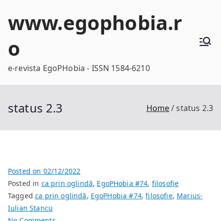
Skip
www.egophobia.r
to
content
o
e-revista EgoPHobia - ISSN 1584-6210
status 2.3
Home
status 2.3
Posted on
02/12/2022
Posted in
ca prin oglindă
,
EgoPHobia #74
,
filosofie
Tagged
ca prin oglindă
,
EgoPHobia #74
,
filosofie
,
Marius-
Iulian Stancu
on
No Comments