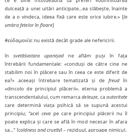
ce e bine întotdeauna să preferi «odihnitoarea
dulceață a unei uitări anticipate…ea slăbește, înainte
de a o vindeca, ideea fixă care este orice iubire.» [
la
umbra fetelor în floare
]
#
εὐδαιμονία
: nu există decât grade ale nefericirii.
în
svetāśvatara upaniṣad
ne aflăm puși în fața
întrebării fundamentale: «conduși de către cine ne
stabilim noi în plăcere sau în ceea ce este diferit de
ea?» aceeași întrebare tematizată și de
freud
în
«dincolo de principiul plăcerii». eterna problemă a
transcendentalului, cum remarca
deleuze
, ca
autoritate
care determină viața psihică să se supună acestui
principiu; “acel
ceva
pe care principiul plăcerii nu îl
poate explica și care se află în mod necesar în afara
sa…” [
coldness and cruelty
] – reziduul, aproape nimicul.