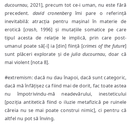
ducournau
, 2021], precum tot ce-i uman, nu este fără
precedent.
david cronenberg
îmi pare o referință
inevitabilă: atracția pentru mașinal în materie de
erotică [
crash
, 1996] și mutațiile somatice pe care
tipul acesta de relație le implică, prin care post-
umanul poate să[-i] ia [din] ființă [
crimes of the future
]
sunt plăceri explorate și de
julia ducournau
, doar că
mai violent [nota 8].
#extremism: dacă nu dau înapoi, dacă sunt categoric,
dacă mă înfățișez ca fiind mai de dorit, fac toate astea
nu împotrivindu-mă neadevărului, inesteticului
[poziția antitetică fiind o iluzie metafizică pe ruinele
căreia nu se mai poate construi nimic], ci pentru că
altfel nu pot să înving.