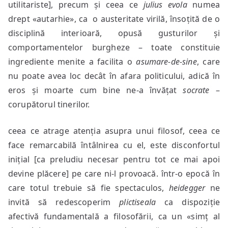
utilitariste], precum și ceea ce
julius evola
numea
drept «autarhie», ca o austeritate virilă, însoțită de o
disciplină interioară, opusă gusturilor și
comportamentelor burgheze – toate constituie
ingrediente menite a facilita o
asumare-de-sine
, care
nu poate avea loc decât în afara politicului, adică în
eros și moarte cum bine ne-a învățat
socrate
–
corupătorul tinerilor.
ceea ce atrage atenția asupra unui filosof, ceea ce
face remarcabilă întâlnirea cu el, este disconfortul
inițial [ca preludiu necesar pentru tot ce mai apoi
devine plăcere] pe care ni-l provoacă. într-o epocă în
care totul trebuie să fie spectaculos,
heidegger
ne
invită să redescoperim
plictiseala
ca dispoziție
afectivă fundamentală a filosofării, ca un «simț al