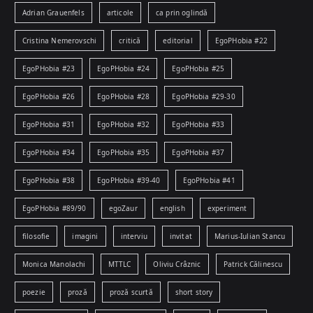
Adrian Grauenfels
articole
ca prin oglindă
Cristina Nemerovschi
critică
editorial
EgoPHobia #22
EgoPHobia #23
EgoPHobia #24
EgoPHobia #25
EgoPHobia #26
EgoPHobia #28
EgoPHobia #29-30
EgoPHobia #31
EgoPHobia #32
EgoPHobia #33
EgoPHobia #34
EgoPHobia #35
EgoPHobia #37
EgoPHobia #38
EgoPHobia #39-40
EgoPHobia #41
EgoPHobia #89/90
egoZaur
english
experiment
filosofie
imagini
interviu
invitat
Marius-Iulian Stancu
Monica Manolachi
MTTLC
Oliviu Crâznic
Patrick Călinescu
poezie
proză
proză scurtă
short story