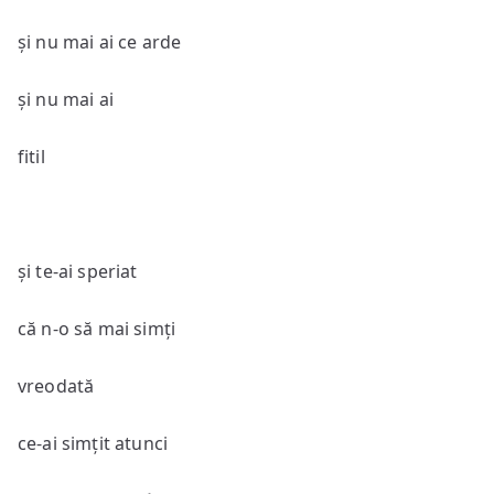
și nu mai ai ce arde
și nu mai ai
fitil
și te-ai speriat
că n-o să mai simți
vreodată
ce-ai simțit atunci