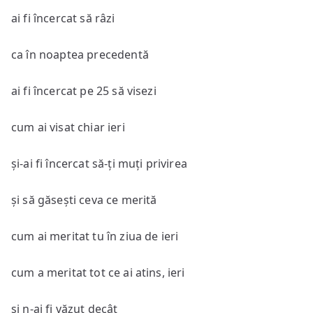
ai fi încercat să râzi
ca în noaptea precedentă
ai fi încercat pe 25 să visezi
cum ai visat chiar ieri
și-ai fi încercat să-ți muți privirea
și să găsești ceva ce merită
cum ai meritat tu în ziua de ieri
cum a meritat tot ce ai atins, ieri
și n-ai fi văzut decât