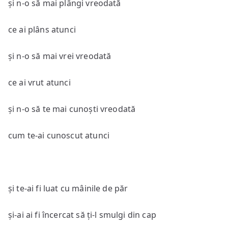
și n-o să mai plângi vreodată
ce ai plâns atunci
și n-o să mai vrei vreodată
ce ai vrut atunci
și n-o să te mai cunoști vreodată
cum te-ai cunoscut atunci
și te-ai fi luat cu mâinile de păr
și-ai ai fi încercat să ți-l smulgi din cap