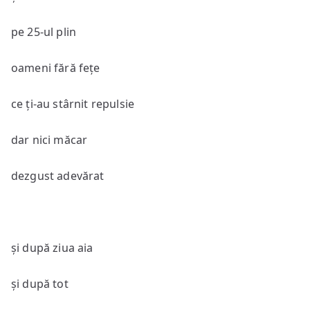
pe 25-ul plin
oameni fără fețe
ce ți-au stârnit repulsie
dar nici măcar
dezgust adevărat
și după ziua aia
și după tot