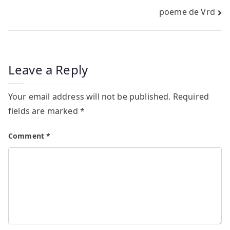
poeme de Vrd
navigation
Leave a Reply
Your email address will not be published.
Required
fields are marked
*
Comment
*