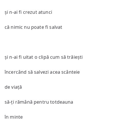
și n-ai fi crezut atunci
că nimic nu poate fi salvat
și n-ai fi uitat o clipă cum să trăiești
încercând să salvezi acea scânteie
de viață
să-ți rămână pentru totdeauna
în minte