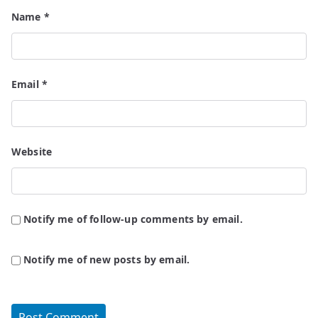
Name
*
Email
*
Website
Notify me of follow-up comments by email.
Notify me of new posts by email.