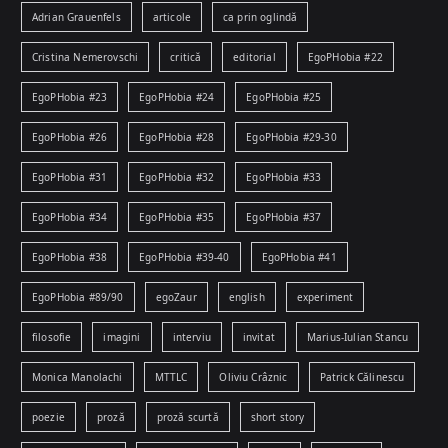
Adrian Grauenfels
articole
ca prin oglindă
Cristina Nemerovschi
critică
editorial
EgoPHobia #22
EgoPHobia #23
EgoPHobia #24
EgoPHobia #25
EgoPHobia #26
EgoPHobia #28
EgoPHobia #29-30
EgoPHobia #31
EgoPHobia #32
EgoPHobia #33
EgoPHobia #34
EgoPHobia #35
EgoPHobia #37
EgoPHobia #38
EgoPHobia #39-40
EgoPHobia #41
EgoPHobia #89/90
egoZaur
english
experiment
filosofie
imagini
interviu
invitat
Marius-Iulian Stancu
Monica Manolachi
MTTLC
Oliviu Crâznic
Patrick Călinescu
poezie
proză
proză scurtă
short story