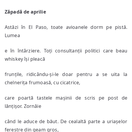
Zăpadă de aprilie
Astăzi în El Paso, toate avioanele dorm pe pistă.
Lumea
e în întârziere. Toți consultanții politici care beau
whiskey își pleacă
frunțile, ridicându-și-le doar pentru a se uita la
chelnerița frumoasă, cu cicatrice,
care poartă tastele mașinii de scris pe post de
lănțișor. Zornăie
când le aduce de băut. De cealaltă parte a uriașelor
ferestre din geam gros,