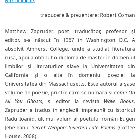
on
No Comments
poeme
traducere & prezentare: Robert Coman
de
Matthew
Matthew Zapruder, poet, traducător, profesor și
Zapruder
editor, s-a născut în 1967 în Washington D.C. A
absolvit Amherst College, unde a studiat literatura
rusă, apoi a obținut o diplomă de master în domeniul
limbilor și literaturilor slave la Universitatea din
California și o alta în domeniul poeziei la
Universitatea din Massachusetts.
Este autorul a șase
volume de poezie, printre care se numără și
Come On
All You Ghosts
, și editor la revista
Wave Books
.
Zapruder a tradus în engleză, împreună cu istoricul
Radu Ioanid, ultimul volum al poetului român Eugen
Jebeleanu,
Secret Weapon: Selected Late Poems
(Coffee
House, 2008).