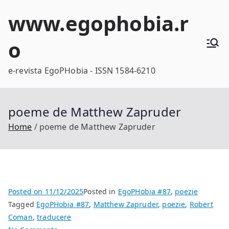
Skip
www.egophobia.r
to
content
o
e-revista EgoPHobia - ISSN 1584-6210
poeme de Matthew Zapruder
Home
poeme de Matthew Zapruder
Posted on
11/12/2025
Posted in
EgoPHobia #87
,
poezie
Tagged
EgoPHobia #87
,
Matthew Zapruder
,
poezie
,
Robert
Coman
,
traducere