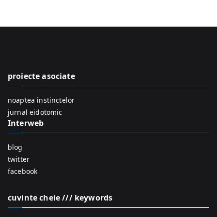
e
a
r
c
h
f
proiecte asociate
o
r
noaptea instinctelor
:
jurnal eidotomic
Interweb
blog
twitter
facebook
cuvinte cheie /// keywords