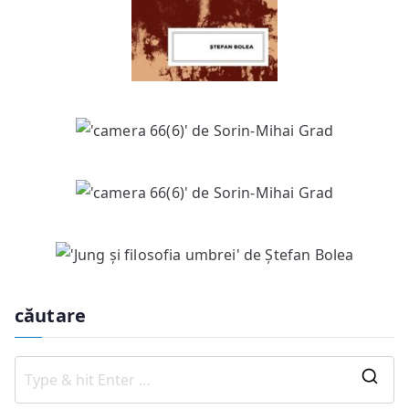
căutare
S