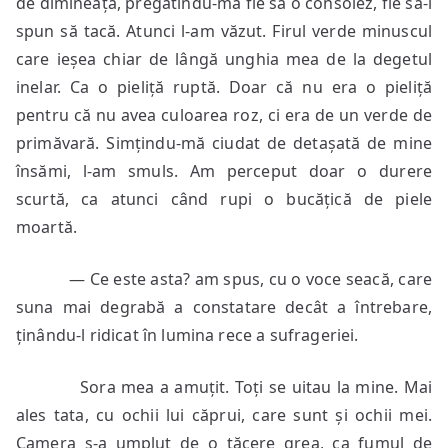
de dimineață, pregătindu-mă fie să o consolez, fie să-i
spun să tacă. Atunci l-am văzut. Firul verde minuscul
care ieșea chiar de lângă unghia mea de la degetul
inelar. Ca o pieliță ruptă. Doar că nu era o pieliță
pentru că nu avea culoarea roz, ci era de un verde de
primăvară. Simțindu-mă ciudat de detașată de mine
însămi, l-am smuls. Am perceput doar o durere
scurtă, ca atunci când rupi o bucățică de piele
moartă.
— Ce este asta? am spus, cu o voce seacă, care
suna mai degrabă a constatare decât a întrebare,
ținându-l ridicat în lumina rece a sufrageriei.
Sora mea a amuțit. Toți se uitau la mine. Mai
ales tata, cu ochii lui căprui, care sunt și ochii mei.
Camera s-a umplut de o tăcere grea, ca fumul de