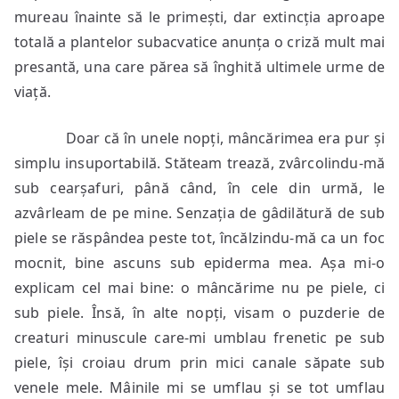
mureau înainte să le primești, dar extincția aproape
totală a plantelor subacvatice anunța o criză mult mai
presantă, una care părea să înghită ultimele urme de
viață.
Doar că în unele nopți, mâncărimea era pur și
simplu insuportabilă. Stăteam trează, zvârcolindu-mă
sub cearșafuri, până când, în cele din urmă, le
azvârleam de pe mine. Senzația de gâdilătură de sub
piele se răspândea peste tot, încălzindu-mă ca un foc
mocnit, bine ascuns sub epiderma mea. Așa mi-o
explicam cel mai bine: o mâncărime nu pe piele, ci
sub piele. Însă, în alte nopți, visam o puzderie de
creaturi minuscule care-mi umblau frenetic pe sub
piele, își croiau drum prin mici canale săpate sub
venele mele. Mâinile mi se umflau și se tot umflau