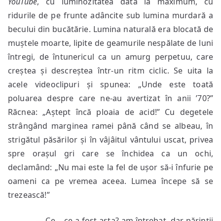
YouTube
, cu luminozitatea dată la maximum, cu
ridurile de pe frunte adâncite sub lumina murdară a
becului din bucătărie. Lumina naturală era blocată de
muștele moarte, lipite de geamurile nespălate de luni
întregi, de întunericul ca un amurg perpetuu, care
creștea și descreștea într-un ritm ciclic. Se uita la
acele videoclipuri și spunea: „Unde este toată
poluarea despre care ne-au avertizat în anii ’70?”
Răcnea: „Aștept încă ploaia de acid!” Cu degetele
strângând marginea ramei până când se albeau, în
strigătul păsărilor și în vâjâitul vântului uscat, privea
spre orașul gri care se închidea ca un ochi,
declamând: „Nu mai este la fel de ușor să-i înfurie pe
oameni ca pe vremea aceea. Lumea începe să se
trezească!”
— Ce… ce-a fost asta? am întrebat, dar părinții