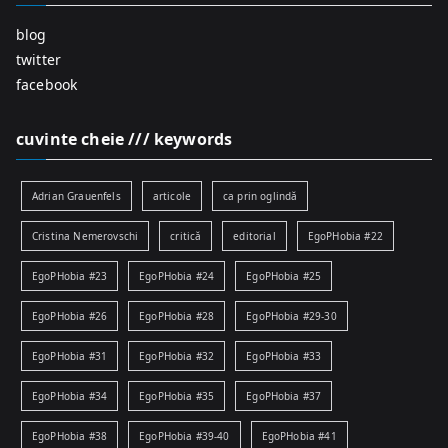
blog
twitter
facebook
cuvinte cheie /// keywords
Adrian Grauenfels
articole
ca prin oglindă
Cristina Nemerovschi
critică
editorial
EgoPHobia #22
EgoPHobia #23
EgoPHobia #24
EgoPHobia #25
EgoPHobia #26
EgoPHobia #28
EgoPHobia #29-30
EgoPHobia #31
EgoPHobia #32
EgoPHobia #33
EgoPHobia #34
EgoPHobia #35
EgoPHobia #37
EgoPHobia #38
EgoPHobia #39-40
EgoPHobia #41