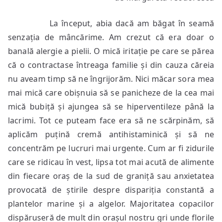
La început, abia dacă am băgat în seamă
senzația de mâncărime. Am crezut că era doar o
banală alergie a pielii. O mică iritație pe care se părea
că o contractase întreaga familie și din cauza căreia
nu aveam timp să ne îngrijorăm. Nici măcar sora mea
mai mică care obișnuia să se panicheze de la cea mai
mică bubiță și ajungea să se hiperventileze până la
lacrimi.
Tot ce puteam face era să ne scărpinăm, să
aplicăm puțină cremă antihistaminică și să ne
concentrăm pe lucruri mai urgente. Cum ar fi zidurile
care se ridicau în vest, lipsa tot mai acută de alimente
din fiecare oraș de la sud de graniță sau anxietatea
provocată de știrile despre dispariția constantă a
plantelor marine și a algelor. Majoritatea copacilor
dispăruseră de mult din orașul nostru gri unde florile