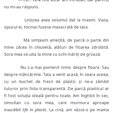
nu mi-au răspuns.
Liniștea avea volumul dat la maxim. Viața,
opusul ei, tocmai fusese masacrată de tata.
Mă simțeam amețită, de parcă o parte din
mine zăcea în chiuvetă, alături de floarea zdrobită.
Sora mea se uita la mine cu ochi măriți de groază.
Nu s-a mai pomenit nimic despre floare. Sau
despre mâncărime. Tata a venit acasă, în seara aceea,
cu un buchet de frezii de plastic și ne-a zâmbit
tuturor prin folia transparentă. De parcă plasticul ar
fi fost soluția ideală pentru toate. Am înghițit în sec,
simultan cu sora mea, care murmura aproape
inaudibil
life in plastic
. La cină, am văzut-o pe mama