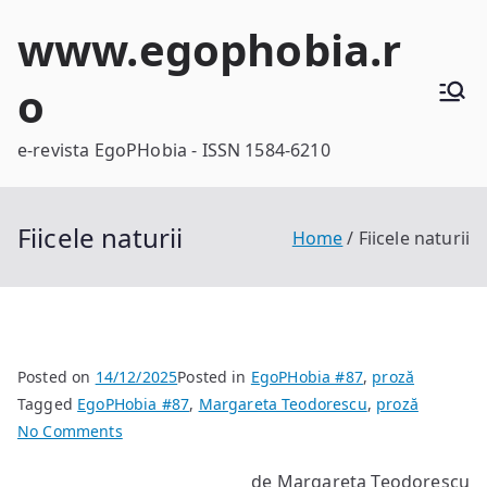
Skip
www.egophobia.r
to
content
o
e-revista EgoPHobia - ISSN 1584-6210
Fiicele naturii
Home
Fiicele naturii
Posted on
14/12/2025
Posted in
EgoPHobia #87
,
proză
Tagged
EgoPHobia #87
,
Margareta Teodorescu
,
proză
on
No Comments
Fiicele
de Margareta Teodorescu
naturii