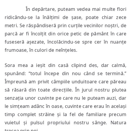
În depărtare, puteam vedea mai multe flori
ridicându-se la înălțimi de șase, poate chiar zece
metri. Se răspândiseră prin curțile vecinilor noștri, de
parcă ar fi încolțit din orice petic de pământ în care
fuseseră așezate, încolăcindu-se spre cer în nuanțe
frumoase, în culori de neînțeles.
Sora mea a ieșit din casă clipind des, dar calmă,
spunând: “totul începe din nou când se termină.”
Împreună am privit câmpiile unduitoare care păreau
să răsară din toate direcțiile. În jurul nostru plutea
senzația unor cuvinte pe care nu le puteam auzi, dar
le simțeam adânc în oase, cuvinte care erau în același
timp complet străine și la fel de familiare precum
vuietul și pulsul propriului nostru sânge. Natura
trecea prin noi.