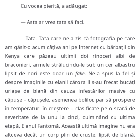
Cu vocea pierită, a adăugat:
— Asta ar vrea tata să faci.
Tata. Tata care ne-a zis că fotografia pe care
am găsit-o acum câțiva ani pe Internet cu bărbații din
Kenya care păzeau ultimii doi rinoceri albi de
braconieri, armele strălucindu-le sub un cer albastru
lipsit de nori este doar un
fake
. Ne-a spus la fel și
despre imaginile cu elanii cărora li s-au frecat bucăți
uriașe de blană din cauza infestărilor masive cu
căpușe – căpușele, asemenea bolilor, par să prospere
în temperaturi în creștere – clasificate pe o scară de
severitate de la unu la cinci, culminând cu ultima
etapă, Elanul Fantomă. Această ultimă imagine nu era
altceva decât un corp plin de cruste, lipsit de blană,