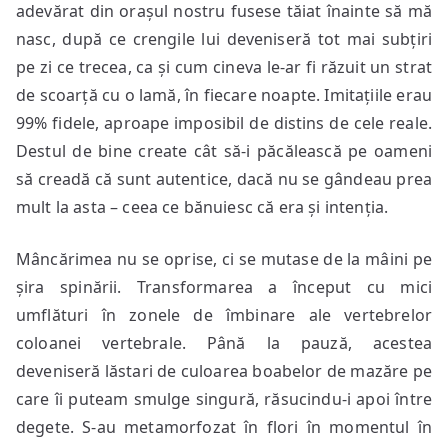
adevărat din orașul nostru fusese tăiat înainte să mă
nasc, după ce crengile lui deveniseră tot mai subțiri
pe zi ce trecea, ca și cum cineva le-ar fi răzuit un strat
de scoarță cu o lamă, în fiecare noapte. Imitațiile erau
99% fidele, aproape imposibil de distins de cele reale.
Destul de bine create cât să-i păcălească pe oameni
să creadă că sunt autentice, dacă nu se gândeau prea
mult la asta – ceea ce bănuiesc că era și intenția.
Mâncărimea nu se oprise, ci se mutase de la mâini pe
șira spinării. Transformarea a început cu mici
umflături în zonele de îmbinare ale vertebrelor
coloanei vertebrale. Până la pauză, acestea
deveniseră lăstari de culoarea boabelor de mazăre pe
care îi puteam smulge singură, răsucindu-i apoi între
degete. S-au metamorfozat în flori în momentul în