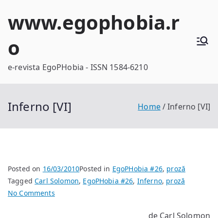
Skip
www.egophobia.r
to
content
o
e-revista EgoPHobia - ISSN 1584-6210
Inferno [VI]
Home
Inferno [VI]
Posted on
16/03/2010
Posted in
EgoPHobia #26
,
proză
Tagged
Carl Solomon
,
EgoPHobia #26
,
Inferno
,
proză
on
No Comments
Inferno
de Carl Solomon
[VI]