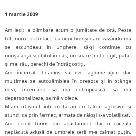
1 martie 2009
Am ieşit la plimbare acum o jumătate de oră. Peste
tot, noroi putrefact, oameni hidoşi care văzându-mă
se ascundeau în unghere, să-şi continue cu
nonşalanţă scobitul în nas, un soare hodorogit, pătat
şi mai rău, perechi de îndrăgostiţi.
Am încercat dinadins sa evit aglomeraţiile dar
mulţimea se autozămislea în dreapta şi în stânga
mea, încercând să mă cotropească, să mă
depersonalizeze, sa mă violeze.
M-am obişnuit într-un târziu cu fălcile agresive si
atunci, ca prin farmec, armata de râioşi s-a volatilizat.
Am pornit furios din apartament dar o răceala
neplăcută adusă de umbrele serii m-a calmat puţin.