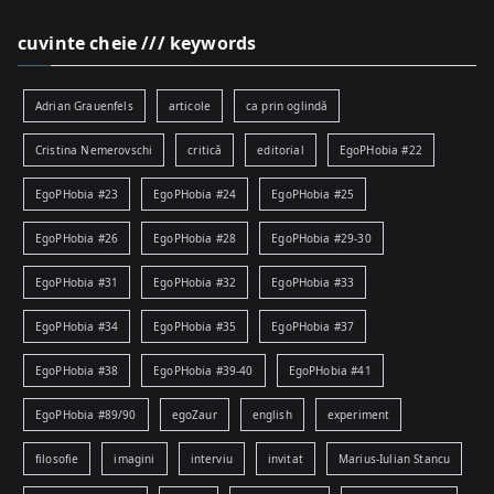
cuvinte cheie /// keywords
Adrian Grauenfels
articole
ca prin oglindă
Cristina Nemerovschi
critică
editorial
EgoPHobia #22
EgoPHobia #23
EgoPHobia #24
EgoPHobia #25
EgoPHobia #26
EgoPHobia #28
EgoPHobia #29-30
EgoPHobia #31
EgoPHobia #32
EgoPHobia #33
EgoPHobia #34
EgoPHobia #35
EgoPHobia #37
EgoPHobia #38
EgoPHobia #39-40
EgoPHobia #41
EgoPHobia #89/90
egoZaur
english
experiment
filosofie
imagini
interviu
invitat
Marius-Iulian Stancu