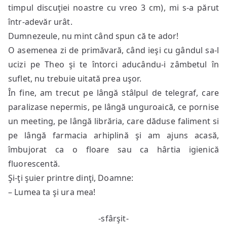
timpul discuţiei noastre cu vreo 3 cm), mi s-a părut
într-adevăr urât.
Dumnezeule, nu mint când spun că te ador!
O asemenea zi de primăvară, când ieşi cu gândul sa-l
ucizi pe Theo şi te întorci aducându-i zâmbetul în
suflet, nu trebuie uitată prea uşor.
În fine, am trecut pe lângă stâlpul de telegraf, care
paralizase nepermis, pe lângă unguroaică, ce pornise
un meeting, pe lângă librăria, care dăduse faliment si
pe lângă farmacia arhiplină şi am ajuns acasă,
îmbujorat ca o floare sau ca hârtia igienică
fluorescentă.
Şi-ţi şuier printre dinţi, Doamne:
– Lumea ta şi ura mea!
-sfârşit-