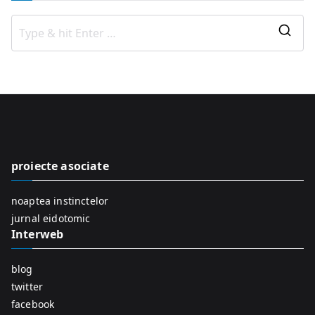
S
e
a
r
c
h
f
proiecte asociate
o
r
noaptea instinctelor
:
jurnal eidotomic
Interweb
blog
twitter
facebook