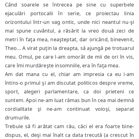
Când soarele se întrecea pe sine cu superbele
ejaculări portocalii în serie, ce proiectau linia
orizontului într-un vag ontic, unde nici neantul nu-şi
mai spune cuvântul, a răsărit la vreo două zeci de
metri în faţa mea, neaşteptat, dar oricând, binevenit,
Theo… A virat puţin la dreapta, să ajungă pe trotuarul
meu. Omul, pe care l-am omorât de mii de ori în vis,
care îmi murdăreşte insomniile, era în faţa mea.
Am dat mana cu el, chiar am impresia ca eu i-am
întins-o primul şi am discutat politicos despre vreme,
sport, alegeri parlamentare, ca doi prieteni ce
suntem. Apoi ne-am luat rămas bun în cea mai demnă
cordialitate şi ne-am continuat voioşi, separat
drumurile.
Trebuie să fi arătat cam rău, căci el era foarte bine-
dispus, el, deşi mai înalt ca data trecută (a crescut în