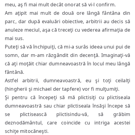
meu, aş fi mai mult decât onorat să vi-l confirm.
Am aţipit mai mult de două ore lângă fântâna din
parc, dar după evaluări obiective, arbitrii au decis să
anuleze meciul, aşa că treceţi cu vederea afirmaţia de
mai sus.
Puteţi să vă închipuiţi, că mi-a surâs ideea unui pui de
somn, dar m-am răzgândit din decenţă. Imaginaţi-vă
că aţi moţăit chiar dumneavoastră în locul meu lângă
fântână.
Astfel arbitrii, dumneavoastră, eu şi toţi ceilalţi
(hingherii şi michael der tapfere) vor fi mulţumiţi.
Şi pentru că începeţi să mă plictisiţi cu plictiseala
dumneavoastră sau chiar plictiseala însăşi începe să
se plictisească plictisindu-vă, să grăbim
deznodământul, care coincide cu intriga acestei
schiţe mitocăneşti.