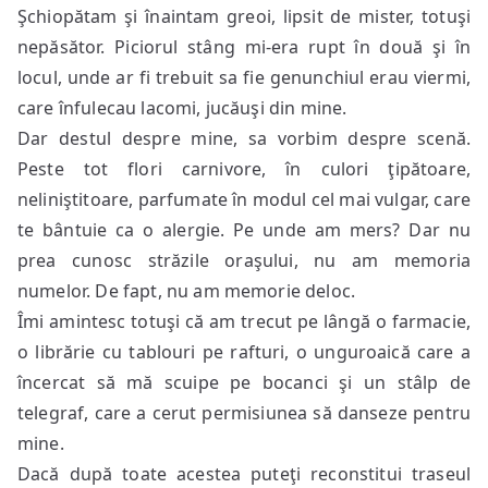
Şchiopătam şi înaintam greoi, lipsit de mister, totuşi
nepăsător. Piciorul stâng mi-era rupt în două şi în
locul, unde ar fi trebuit sa fie genunchiul erau viermi,
care înfulecau lacomi, jucăuşi din mine.
Dar destul despre mine, sa vorbim despre scenă.
Peste tot flori carnivore, în culori ţipătoare,
neliniştitoare, parfumate în modul cel mai vulgar, care
te bântuie ca o alergie. Pe unde am mers? Dar nu
prea cunosc străzile oraşului, nu am memoria
numelor. De fapt, nu am memorie deloc.
Îmi amintesc totuşi că am trecut pe lângă o farmacie,
o librărie cu tablouri pe rafturi, o unguroaică care a
încercat să mă scuipe pe bocanci şi un stâlp de
telegraf, care a cerut permisiunea să danseze pentru
mine.
Dacă după toate acestea puteţi reconstitui traseul