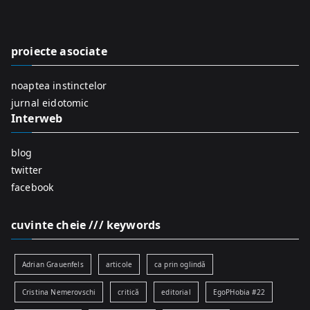
c
h
f
proiecte asociate
o
r
noaptea instinctelor
:
jurnal eidotomic
Interweb
blog
twitter
facebook
cuvinte cheie /// keywords
Adrian Grauenfels
articole
ca prin oglindă
Cristina Nemerovschi
critică
editorial
EgoPHobia #22