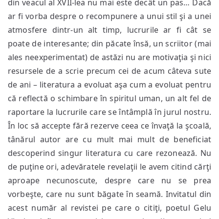
din veacul al XVII-lea nu mai este decât un pas… Dacă
ar fi vorba despre o recompunere a unui stil şi a unei
atmosfere dintr-un alt timp, lucrurile ar fi cât se
poate de interesante; din păcate însă, un scriitor (mai
ales neexperimentat) de astăzi nu are motivaţia şi nici
resursele de a scrie precum cei de acum câteva sute
de ani – literatura a evoluat aşa cum a evoluat pentru
că reflectă o schimbare în spiritul uman, un alt fel de
raportare la lucrurile care se întâmplă în jurul nostru.
În loc să accepte fără rezerve ceea ce învaţă la şcoală,
tânărul autor are cu mult mai mult de beneficiat
descoperind singur literatura cu care rezonează. Nu
de puţine ori, adevăratele revelaţii le avem citind cărţi
aproape necunoscute, despre care nu se prea
vorbeşte, care nu sunt băgate în seamă. Invitatul din
acest număr al revistei pe care o citiţi, poetul Gelu