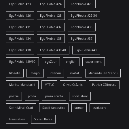
EgoPHobia #23
EgoPHobia #24
EgoPHobia #25
EgoPHobia #26
EgoPHobia #28
EgoPHobia #29-30
EgoPHobia #31
EgoPHobia #32
EgoPHobia #33
EgoPHobia #34
EgoPHobia #35
EgoPHobia #37
EgoPHobia #38
EgoPHobia #39-40
EgoPHobia #41
EgoPHobia #89/90
egoZaur
english
experiment
filosofie
imagini
interviu
invitat
Marius-Iulian Stancu
Monica Manolachi
MTTLC
Oliviu Crâznic
Patrick Călinescu
poezie
proză
proză scurtă
short story
Sorin-Mihai Grad
Studii fantastice
sumar
traducere
translation
Ștefan Bolea