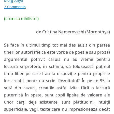
Morgothya
on
2 Comments
Scriu,
(cronica nihilistei)
deci
nu
de Cristina Nemerovschi (Morgothya)
citesc
Se face în ultimul timp tot mai des auzit din partea
tinerilor autori (fie că este vorba de poezie sau proză)
argumentul potrivit căruia nu au vreme pentru
lectură şi preferă, în schimb, să folosească puţinul
timp liber pe care-l au la dispoziţie pentru propriile
lor creaţii, pentru a scrie. Rezultatul? În peste 95 la
sută din cazuri, creaţiile astfel ivite, fără o lectură
puternică în spate, sunt copii lipsite de valoare ale
unor cărţi deja existente, sunt platitudini, intuiţii
superficiale, vagi, texte care nu impresionează decât