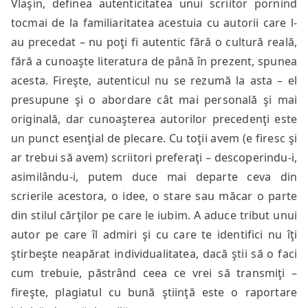
Vlaşin, definea autenticitatea unui scriitor pornind
tocmai de la familiaritatea acestuia cu autorii care l-
au precedat – nu poţi fi autentic fără o cultură reală,
fără a cunoaşte literatura de până în prezent, spunea
acesta. Fireşte, autenticul nu se rezumă la asta – el
presupune şi o abordare cât mai personală şi mai
originală, dar cunoaşterea autorilor precedenţi este
un punct esenţial de plecare. Cu toţii avem (e firesc şi
ar trebui să avem) scriitori preferaţi – descoperindu-i,
asimilându-i, putem duce mai departe ceva din
scrierile acestora, o idee, o stare sau măcar o parte
din stilul cărţilor pe care le iubim. A aduce tribut unui
autor pe care îl admiri şi cu care te identifici nu îţi
ştirbeşte neapărat individualitatea, dacă ştii să o faci
cum trebuie, păstrând ceea ce vrei să transmiţi –
fireşte, plagiatul cu bună ştiinţă este o raportare