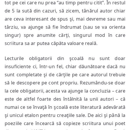
tot pe cei care nu prea “au timp pentru citit”. În restul
de 5 la sută din cazuri, să zicem, tânărul autor chiar
are ceva interesant de spus şi, mai devreme sau mai
târziu, va ajunge să fie îndrumat (sau se va orienta
singur) spre anumite cărţi, singurul mod în care
scriitura sa ar putea căpăta valoare reală.
Lecturile obligatorii din şcoală nu sunt doar
insuficiente ci, într-un fel, chiar dăunătoare dacă nu
sunt completate şi de cărţile pe care autorul trebuie
să le descopere pe cont propriu. Rezumându-se doar
la cele obligatorii, acesta va ajunge la concluzia – care
este de altfel foarte des întâlnită la unii autori – că
numai ce se învaţă în şcoală este literatură adevărată
şi unicul etalon pentru creaţiile sale. De aici şi până la
poeziile care încearcă să copieze scriitura unui poet