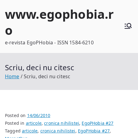
Skip
www.egophobia.r
to
content
o
e-revista EgoPHobia - ISSN 1584-6210
Scriu, deci nu citesc
Home
Scriu, deci nu citesc
Posted on
14/06/2010
Posted in
articole
,
cronica nihilistei
,
EgoPHobia #27
Tagged
articole
,
cronica nihilistei
,
EgoPHobia #27
,