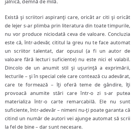
jalnică, demnă de milă.
Există şi scriitori aspiranţi care, oricât ar citi şi oricât
de lejer s-ar plimba prin literatura din toate timpurile,
nu vor produce niciodată ceva de valoare. Concluzia
este că, într-adevăr, cititul la greu nu te face automat
un scriitor talentat, dar opusul (a fi un autor de
valoare fără lecturi suficiente) nu este nici el valabil.
Dincolo de un anumit stil şi uşurinţă a exprimării,
lecturile – şi în special cele care contează cu adevărat,
care te formează – îţi oferă teme de gândire, îţi
provoacă anumite stări care într-o zi s-ar putea
materializa într-o carte remarcabilă. Ele nu sunt
suficiente, într-adevăr – nimeni nu-ţi poate garanta că
citind un număr de autori vei ajunge automat să scrii
la fel de bine – dar sunt necesare.