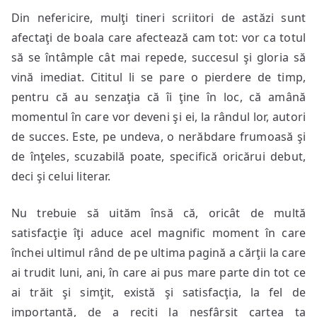
Din nefericire, mulţi tineri scriitori de astăzi sunt
afectaţi de boala care afectează cam tot: vor ca totul
să se întâmple cât mai repede, succesul şi gloria să
vină imediat. Cititul li se pare o pierdere de timp,
pentru că au senzaţia că îi ţine în loc, că amână
momentul în care vor deveni şi ei, la rândul lor, autori
de succes. Este, pe undeva, o nerăbdare frumoasă şi
de înţeles, scuzabilă poate, specifică oricărui debut,
deci şi celui literar.
Nu trebuie să uităm însă că, oricât de multă
satisfacţie îţi aduce acel magnific moment în care
închei ultimul rând de pe ultima pagină a cărţii la care
ai trudit luni, ani, în care ai pus mare parte din tot ce
ai trăit şi simţit, există şi satisfacţia, la fel de
importantă, de a reciti la nesfârşit cartea ta