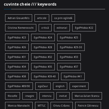
cuvinte cheie /// keywords
Adrian Grauenfels
articole
ca prin oglindă
Cristina Nemerovschi
critică
editorial
EgoPHobia #22
EgoPHobia #23
EgoPHobia #24
EgoPHobia #25
EgoPHobia #26
EgoPHobia #28
EgoPHobia #29-30
EgoPHobia #31
EgoPHobia #32
EgoPHobia #33
EgoPHobia #34
EgoPHobia #35
EgoPHobia #37
EgoPHobia #38
EgoPHobia #39-40
EgoPHobia #41
EgoPHobia #89/90
egoZaur
english
experiment
filosofie
imagini
interviu
invitat
Marius-Iulian Stancu
Monica Manolachi
MTTLC
Oliviu Crâznic
Patrick Călinescu