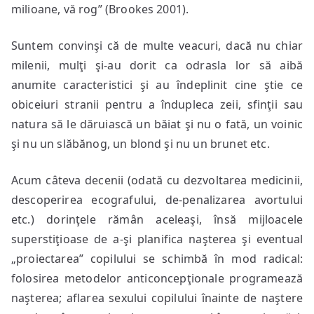
milioane, vă rog” (Brookes 2001).
Suntem convinşi că de multe veacuri, dacă nu chiar
milenii, mulţi şi-au dorit ca odrasla lor să aibă
anumite caracteristici şi au îndeplinit cine ştie ce
obiceiuri stranii pentru a îndupleca zeii, sfinţii sau
natura să le dăruiască un băiat şi nu o fată, un voinic
şi nu un slăbănog, un blond şi nu un brunet etc.
Acum câteva decenii (odată cu dezvoltarea medicinii,
descoperirea ecografului, de-penalizarea avortului
etc.) dorinţele rămân aceleaşi, însă mijloacele
superstiţioase de a-şi planifica naşterea şi eventual
„proiectarea” copilului se schimbă în mod radical:
folosirea metodelor anticoncepţionale programează
naşterea; aflarea sexului copilului înainte de naştere