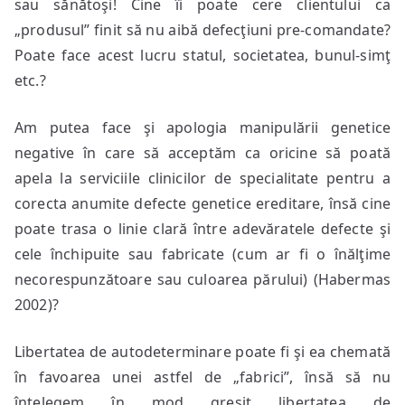
sau sănătoşi! Cine îi poate cere clientului ca
„produsul” finit să nu aibă defecţiuni pre-comandate?
Poate face acest lucru statul, societatea, bunul-simţ
etc.?
Am putea face şi apologia manipulării genetice
negative în care să acceptăm ca oricine să poată
apela la serviciile clinicilor de specialitate pentru a
corecta anumite defecte genetice ereditare, însă cine
poate trasa o linie clară între adevăratele defecte şi
cele închipuite sau fabricate (cum ar fi o înălţime
necorespunzătoare sau culoarea părului) (Habermas
2002)?
Libertatea de autodeterminare poate fi şi ea chemată
în favoarea unei astfel de „fabrici”, însă să nu
înţelegem în mod greşit libertatea de