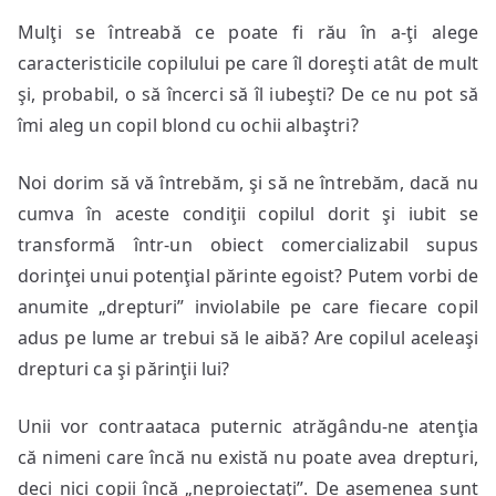
Mulţi se întreabă ce poate fi rău în a-ţi alege
caracteristicile copilului pe care îl doreşti atât de mult
şi, probabil, o să încerci să îl iubeşti? De ce nu pot să
îmi aleg un copil blond cu ochii albaştri?
Noi dorim să vă întrebăm, şi să ne întrebăm, dacă nu
cumva în aceste condiţii copilul dorit şi iubit se
transformă într-un obiect comercializabil supus
dorinţei unui potenţial părinte egoist? Putem vorbi de
anumite „drepturi” inviolabile pe care fiecare copil
adus pe lume ar trebui să le aibă? Are copilul aceleaşi
drepturi ca şi părinţii lui?
Unii vor contraataca puternic atrăgându-ne atenţia
că nimeni care încă nu există nu poate avea drepturi,
deci nici copii încă „neproiectaţi”. De asemenea sunt