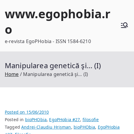
Skip
www.egophobia.r
to
content
o
e-revista EgoPHobia - ISSN 1584-6210
Manipularea genetică şi… (I)
Home
Manipularea genetică şi… (I)
Posted on
15/06/2010
Posted in
bioPHObia
,
EgoPHobia #27
,
filosofie
Tagged
Andrei-Claudiu Hrişman
,
bioPHObia
,
EgoPHobia