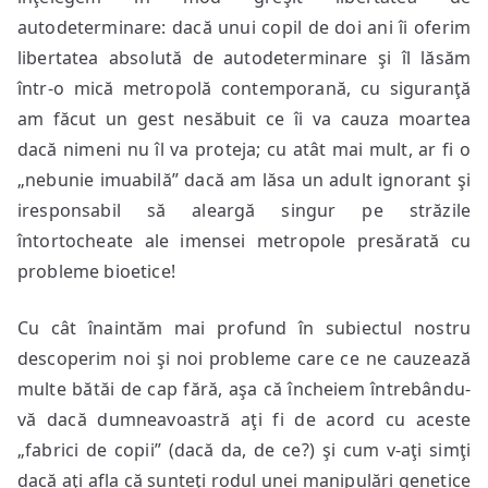
autodeterminare: dacă unui copil de doi ani îi oferim
libertatea absolută de autodeterminare şi îl lăsăm
într-o mică metropolă contemporană, cu siguranţă
am făcut un gest nesăbuit ce îi va cauza moartea
dacă nimeni nu îl va proteja; cu atât mai mult, ar fi o
„nebunie imuabilă” dacă am lăsa un adult ignorant şi
iresponsabil să aleargă singur pe străzile
întortocheate ale imensei metropole presărată cu
probleme bioetice!
Cu cât înaintăm mai profund în subiectul nostru
descoperim noi şi noi probleme care ce ne cauzează
multe bătăi de cap fără, aşa că încheiem întrebându-
vă dacă dumneavoastră aţi fi de acord cu aceste
„fabrici de copii” (dacă da, de ce?) şi cum v-aţi simţi
dacă aţi afla că sunteţi rodul unei manipulări genetice