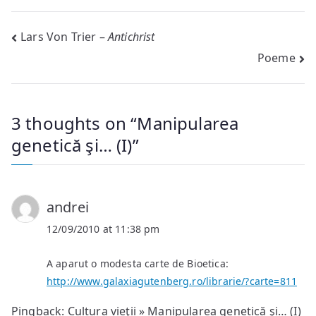
Post
Lars Von Trier –
Antichrist
Poeme
navigation
3 thoughts on “
Manipularea
genetică şi… (I)
”
andrei
12/09/2010 at 11:38 pm
A aparut o modesta carte de Bioetica:
http://www.galaxiagutenberg.ro/librarie/?carte=811
Pingback:
Cultura vieţii » Manipularea genetică şi… (I)