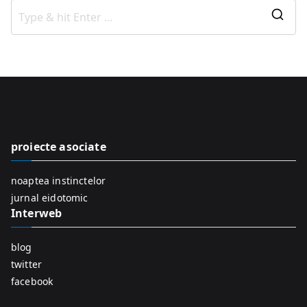
S
e
a
r
c
h
f
proiecte asociate
o
r
noaptea instinctelor
:
jurnal eidotomic
Interweb
blog
twitter
facebook