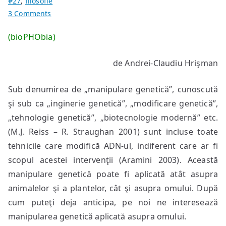
#27
,
filosofie
on
3 Comments
Manipularea
(bioPHObia)
genetică
şi…
de Andrei-Claudiu Hrişman
(I)
Sub denumirea de „manipulare genetică”, cunoscută
şi sub ca „inginerie genetică”, „modificare genetică”,
„tehnologie genetică”, „biotecnologie modernă” etc.
(M.J. Reiss – R. Straughan 2001) sunt incluse toate
tehnicile care modifică ADN-ul, indiferent care ar fi
scopul acestei intervenţii (Aramini 2003). Această
manipulare genetică poate fi aplicată atât asupra
animalelor şi a plantelor, cât şi asupra omului. După
cum puteţi deja anticipa, pe noi ne interesează
manipularea genetică aplicată asupra omului.