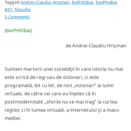
Tagged
Andrei-Claudiu Hrişman
,
bioPHObia
,
EgoPHobia
#37
,
filosofie
on
3 Comments
Suicidul
(bioPHObia)
vs.
eutanasia
de Andrei-Claudiu Hrişman
societăţii
“virtuale”?
Suntem martorii unei societăţii în care istoria nu mai
este scrisă de regi sau de vizionari, ci este
programată, bit cu bit, de noii „vizionari” ai lumii
virtuale, de către cei care au înţeles că în
postmodernitate „sforile nu se mai trag” la curtea
regilor, ci în lumea virtuală, a internetului şi a mass-
mediei.