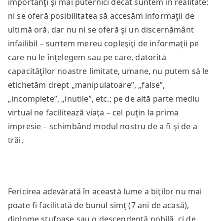
importanţi şi mai puternici decât suntem în realitate:
ni se oferă posibilitatea să accesăm informaţii de
ultimă oră, dar nu ni se oferă şi un discernământ
infailibil – suntem mereu copleşiţi de informaţii pe
care nu le înţelegem sau pe care, datorită
capacităţilor noastre limitate, umane, nu putem să le
etichetăm drept „manipulatoare”, „false”,
„incomplete”, „inutile”, etc.; pe de altă parte mediu
virtual ne facilitează viaţa – cel puţin la prima
impresie – schimbând modul nostru de a fi şi de a
trăi.
Fericirea adevărată în această lume a biţilor nu mai
poate fi facilitată de bunul simţ (7 ani de acasă),
diplome stufoase sau o descendenţă nobilă, ci de