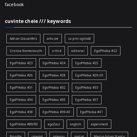
facebook
cuvinte cheie /// keywords
Adrian Grauenfels
articole
ca prin oglindă
Cristina Nemerovschi
critică
editorial
EgoPHobia #22
EgoPHobia #23
EgoPHobia #24
EgoPHobia #25
EgoPHobia #26
EgoPHobia #28
EgoPHobia #29-30
EgoPHobia #31
EgoPHobia #32
EgoPHobia #33
EgoPHobia #34
EgoPHobia #35
EgoPHobia #37
EgoPHobia #38
EgoPHobia #39-40
EgoPHobia #41
EgoPHobia #89/90
egoZaur
english
experiment
filosofie
imagini
interviu
invitat
Marius-Iulian Stancu