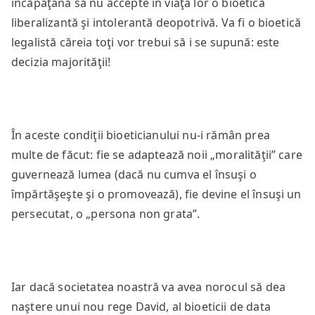
încăpăţâna să nu accepte în viaţa lor o bioetică
liberalizantă şi intolerantă deopotrivă. Va fi o bioetică
legalistă căreia toţi vor trebui să i se supună: este
decizia majorităţii!
În aceste condiţii bioeticianului nu-i rămân prea
multe de făcut: fie se adaptează noii „moralităţii” care
guvernează lumea (dacă nu cumva el însuşi o
împărtăşeşte şi o promovează), fie devine el însuşi un
persecutat, o „persona non grata”.
Iar dacă societatea noastră va avea norocul să dea
naştere unui nou rege David, al bioeticii de data