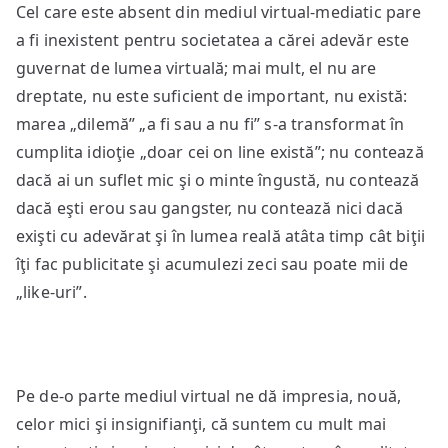
Cel care este absent din mediul virtual-mediatic pare
a fi inexistent pentru societatea a cărei adevăr este
guvernat de lumea virtuală; mai mult, el nu are
dreptate, nu este suficient de important, nu există:
marea „dilemă” „a fi sau a nu fi” s-a transformat în
cumplita idioţie „doar cei on line există”; nu contează
dacă ai un suflet mic şi o minte îngustă, nu contează
dacă eşti erou sau gangster, nu contează nici dacă
exişti cu adevărat şi în lumea reală atâta timp cât biţii
îţi fac publicitate şi acumulezi zeci sau poate mii de
„like-uri”.
Pe de-o parte mediul virtual ne dă impresia, nouă,
celor mici şi insignifianţi, că suntem cu mult mai