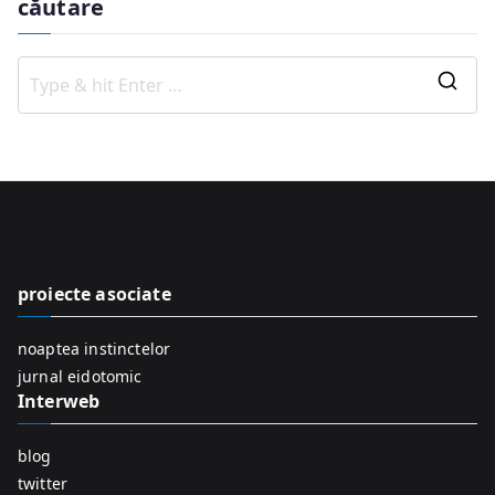
căutare
S
e
a
r
c
h
f
proiecte asociate
o
r
noaptea instinctelor
:
jurnal eidotomic
Interweb
blog
twitter