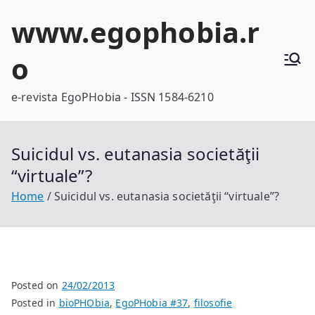
Skip
www.egophobia.r
to
content
o
e-revista EgoPHobia - ISSN 1584-6210
Suicidul vs. eutanasia societăţii
“virtuale”?
Home
Suicidul vs. eutanasia societăţii “virtuale”?
Posted on
24/02/2013
Posted in
bioPHObia
,
EgoPHobia #37
,
filosofie