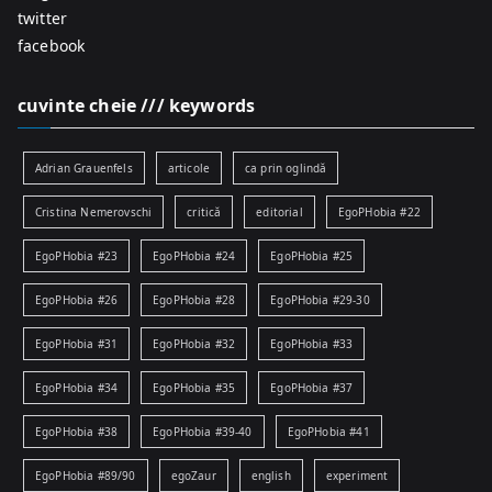
twitter
facebook
cuvinte cheie /// keywords
Adrian Grauenfels
articole
ca prin oglindă
Cristina Nemerovschi
critică
editorial
EgoPHobia #22
EgoPHobia #23
EgoPHobia #24
EgoPHobia #25
EgoPHobia #26
EgoPHobia #28
EgoPHobia #29-30
EgoPHobia #31
EgoPHobia #32
EgoPHobia #33
EgoPHobia #34
EgoPHobia #35
EgoPHobia #37
EgoPHobia #38
EgoPHobia #39-40
EgoPHobia #41
EgoPHobia #89/90
egoZaur
english
experiment