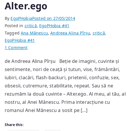
Alter.ego
By
EgoPHobia
Posted on
27/05/2014
Posted in
critică
,
EgoPHobia #41
Tagged
Ana Mănescu
,
Andreea Alina Pîrșu
,
critică
,
EgoPHobia #41
on
1 Comment
Alter.ego
de Andreea Alina Pîrșu Beție de imagini, cuvinte și
sentimente, nori de ceață și tutun, vise, frământări,
iubiri, clacări, flash-backuri, prietenii, confuzie, sex,
obsesii, cutremure, stabilitate, repeat. Sau să ne
rezumăm la două cuvinte – Alter.ego. Al meu, al tău, al
nostru, al Anei Mănescu. Prima interacțiune cu
romanul Anei Mănescu a sosit pe […]
Share this: