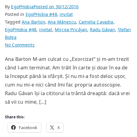
By
EgoPHobia
Posted on
30/12/2016
Posted in
EgoPHobia #48
,
invitat
Tagged
Ana Barton
,
Ana Mănescu
,
Camelia Cavadia
,
EgoPHobia #48
,
invitat
,
Mircea Pricăjan
,
Radu Găvan
,
Ștefan
Bolea
on
No Comments
Opinii
Ana Barton M-am culcat cu „Exorcizat“ și m-am trezit
despre
când l-am terminat. Am trăit în carte și doar în ea de
scrierile
lui
la început până la sfârșit. Și nu mi-a fost deloc ușor,
Radu
cum nu mi-e nici când îmi fac propria autoscopie.
Găvan:
Radu Găvan își ia cititorul la trântă dreaptă: dacă vrei
partea
să vii cu mine, […]
scriitorilor
Share this:
Facebook
X