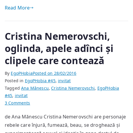
Read More
Cristina Nemerovschi,
oglinda, apele adînci și
clipele care contează
By
EgoPHobia
Posted on
28/02/2016
Posted in
EgoPHobia #45
,
invitat
Tagged
Ana Mănescu
,
Cristina Nemerovschi
,
EgoPHobia
#45
,
invitat
on
3 Comments
Cristina
de Ana Mănescu Cristina Nemerovschi are personaje
Nemerovschi,
rebele care înjură, fumează, beau, se droghează și
oglinda,
apele