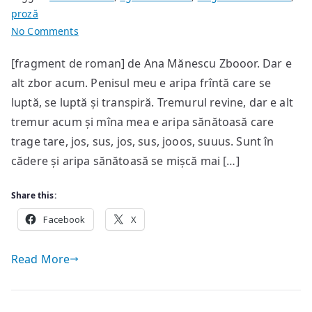
proză
on
No Comments
stresul
[fragment de roman] de Ana Mănescu Zbooor. Dar e
dintre
alt zbor acum. Penisul meu e aripa frîntă care se
orgasme
luptă, se luptă și transpiră. Tremurul revine, dar e alt
tremur acum și mîna mea e aripa sănătoasă care
trage tare, jos, sus, jos, sus, jooos, suuus. Sunt în
cădere și aripa sănătoasă se mișcă mai […]
Share this:
Facebook
X
Read More