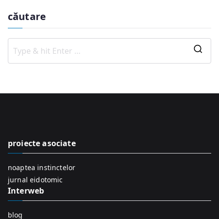
căutare
S
e
a
r
c
h
f
proiecte asociate
o
r
noaptea instinctelor
:
jurnal eidotomic
Interweb
blog