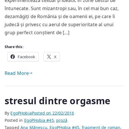
experimentează sexual și ideatic în zone destul de
adînci
întunecate. Sunt mizantropi sau, în cel mai bun caz,
și
dezamăgiți de România și de oamenii ei, pe care îi
clipele
judecă și privesc cu aerul de superioritate al unui
care
grup perfect conștient de […]
contează
Share this:
Facebook
X
Read More
stresul dintre orgasme
By
EgoPHobia
Posted on
22/02/2016
Posted in
EgoPHobia #45
,
proză
Tagged
Ana Mănescu
,
EgoPHobia #45
,
fragment de roman
,