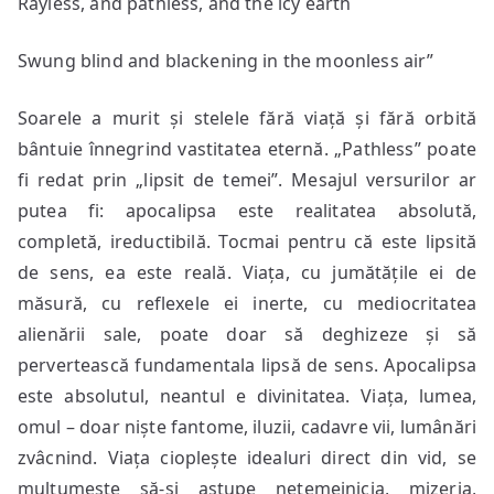
Rayless, and pathless, and the icy earth
Swung blind and blackening in the moonless air”
Soarele a murit și stelele fără viață și fără orbită
bântuie înnegrind vastitatea eternă. „Pathless” poate
fi redat prin „lipsit de temei”. Mesajul versurilor ar
putea fi: apocalipsa este realitatea absolută,
completă, ireductibilă. Tocmai pentru că este lipsită
de sens, ea este reală. Viața, cu jumătățile ei de
măsură, cu reflexele ei inerte, cu mediocritatea
alienării sale, poate doar să deghizeze și să
pervertească fundamentala lipsă de sens. Apocalipsa
este absolutul, neantul e divinitatea. Viața, lumea,
omul – doar niște fantome, iluzii, cadavre vii, lumânări
zvâcnind. Viața cioplește idealuri direct din vid, se
mulțumește să-și astupe netemeinicia, mizeria,