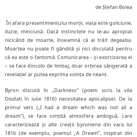
Întunecimile
de Ștefan Bolea
lui
Byron
În afara presentimentului morții, viața este goliciune,
(1998)
iluzie, minciună. Dacă instinctele nu te-au apropiat
nicicând de moarte, înseamnă că ai trăit degeaba.
Moartea nu poate fi gândită și nici discutată pentru
că ea este o fantomă. Comunicarea – și exorcizarea ei
– se face dincolo de limbaj; doar orbirea sângerată a
revelației ar putea exprima voința de neant.
Byron discută în „Darkness” (poem scris la vila
Diodati în iulie 1816) necesitatea apocalipsei. De la
primul vers („I had a dream which was not all a
dream”), se face simțită atmosfera ambiguă, care
caracterizează și alte creații byroniene din vara lui
1816 (de exemplu, poemul „A Dream”, inspirat din