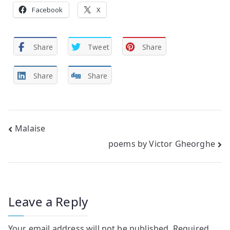
Facebook
X
Share
Tweet
Share
Share
Share
Post
Malaise
poems by Victor Gheorghe
navigation
Leave a Reply
Your email address will not be published.
Required