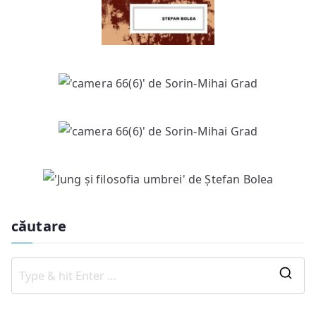
căutare
S
e