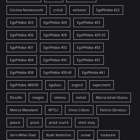
Cristina Nemerovschi
critică
editorial
EgoPHobia #22
EgoPHobia #23
EgoPHobia #24
EgoPHobia #25
EgoPHobia #26
EgoPHobia #28
EgoPHobia #29-30
EgoPHobia #31
EgoPHobia #32
EgoPHobia #33
EgoPHobia #34
EgoPHobia #35
EgoPHobia #37
EgoPHobia #38
EgoPHobia #39-40
EgoPHobia #41
EgoPHobia #89/90
egoZaur
english
experiment
filosofie
imagini
interviu
invitat
Marius-Iulian Stancu
Monica Manolachi
MTTLC
Oliviu Crâznic
Patrick Călinescu
poezie
proză
proză scurtă
short story
Sorin-Mihai Grad
Studii fantastice
sumar
traducere