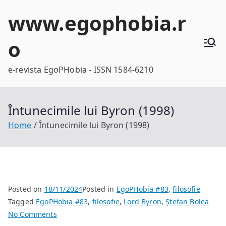
Skip
www.egophobia.r
to
content
o
e-revista EgoPHobia - ISSN 1584-6210
Întunecimile lui Byron (1998)
Home
Întunecimile lui Byron (1998)
Posted on
18/11/2024
Posted in
EgoPHobia #83
,
filosofie
Tagged
EgoPHobia #83
,
filosofie
,
Lord Byron
,
Ștefan Bolea
on
No Comments