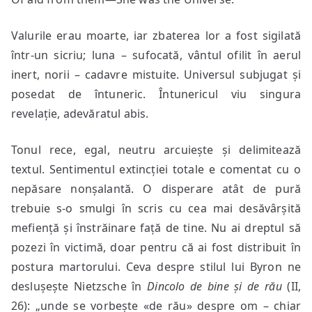
Valurile erau moarte, iar zbaterea lor a fost sigilată
într-un sicriu; luna – sufocată, vântul ofilit în aerul
inert, norii – cadavre mistuite. Universul subjugat și
posedat de întuneric. Întunericul viu singura
revelație, adevăratul abis.
Tonul rece, egal, neutru arcuiește și delimitează
textul. Sentimentul extincției totale e comentat cu o
nepăsare nonșalantă. O disperare atât de pură
trebuie s-o smulgi în scris cu cea mai desăvârșită
mefiență și înstrăinare față de tine. Nu ai dreptul să
pozezi în victimă, doar pentru că ai fost distribuit în
postura martorului. Ceva despre stilul lui Byron ne
deslușește Nietzsche în
Dincolo de bine și de rău
(II,
26): „unde se vorbește «de rău» despre om – chiar