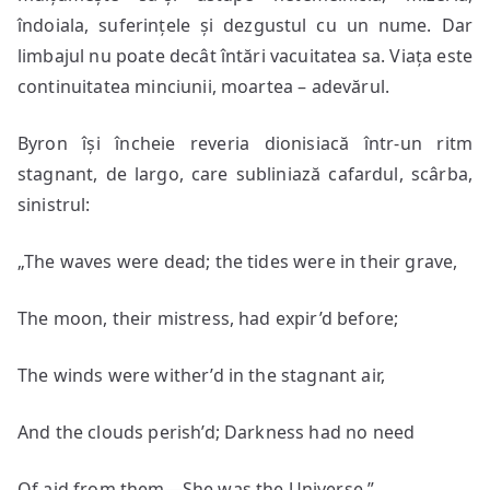
îndoiala, suferințele și dezgustul cu un nume. Dar
limbajul nu poate decât întări vacuitatea sa. Viața este
continuitatea minciunii, moartea – adevărul.
Byron își încheie reveria dionisiacă într-un ritm
stagnant, de largo, care subliniază cafardul, scârba,
sinistrul:
„The waves were dead; the tides were in their grave,
The moon, their mistress, had expir’d before;
The winds were wither’d in the stagnant air,
And the clouds perish’d; Darkness had no need
Of aid from them—She was the Universe.”