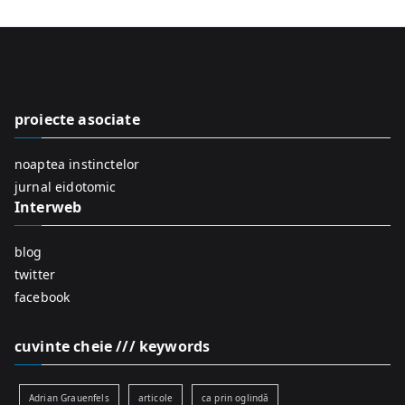
a
r
c
h
f
proiecte asociate
o
r
noaptea instinctelor
:
jurnal eidotomic
Interweb
blog
twitter
facebook
cuvinte cheie /// keywords
Adrian Grauenfels
articole
ca prin oglindă