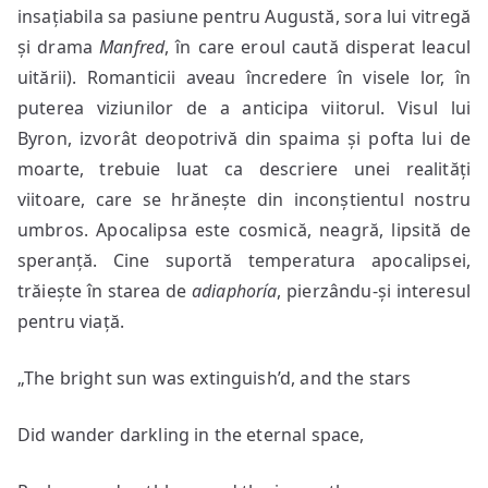
insațiabila sa pasiune pentru Augustă, sora lui vitregă
și drama
Manfred
, în care eroul caută disperat leacul
uitării). Romanticii aveau încredere în visele lor, în
puterea viziunilor de a anticipa viitorul. Visul lui
Byron, izvorât deopotrivă din spaima și pofta lui de
moarte, trebuie luat ca descriere unei realități
viitoare, care se hrănește din inconștientul nostru
umbros. Apocalipsa este cosmică, neagră, lipsită de
speranță. Cine suportă temperatura apocalipsei,
trăiește în starea de
adiaphoría
, pierzându-și interesul
pentru viață.
„The bright sun was extinguish’d, and the stars
Did wander darkling in the eternal space,