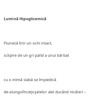
Lumină Hi
poglicemică
Piuneză într-un ochi intact,
sclipire de un gri palid a unui bărbat
cu o inimă slabă se împiedică
de-alungulînceţoşatelor alei ducând nicăieri –