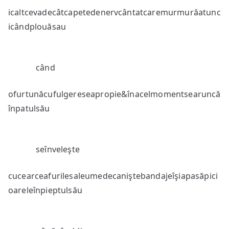
icaltcevadecâtcapetedenervcântatcaremurmurăatunc
icândplouăsau
când
ofurtunăcufulgereseapropie&înacelmomentsearuncă
înpatulsău
seînveleşte
cucearceafurilesaleumedecaniştebandajeîşiapasăpici
oareleînpieptulsău