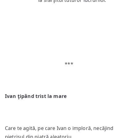
la sfârşitul tuturor lucrurilor.
***
Ivan ţipând trist la mare
Care te agită, pe care Ivan o imploră, necăjind
pietrişul din piatră aleatoriu,