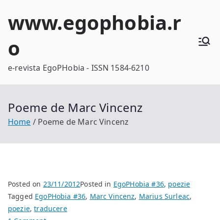
Skip
www.egophobia.r
to
content
o
e-revista EgoPHobia - ISSN 1584-6210
Poeme de Marc Vincenz
Home
Poeme de Marc Vincenz
Posted on
23/11/2012
Posted in
EgoPHobia #36
,
poezie
Tagged
EgoPHobia #36
,
Marc Vincenz
,
Marius Surleac
,
poezie
,
traducere