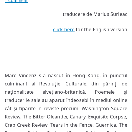
on
1 Comment
Poeme
traducere de Marius Surleac
de
Marc
click here
for the English version
Vincenz
Marc Vincenz s-a născut în Hong Kong, în punctul
culminant al Revoluţiei Culturale, din părinţi de
naţionalitate elveţiano-britanică. Poemele şi
traducerile sale au apărut îndeosebi în mediul online
cât şi tipărite în reviste precum: Washington Square
Review, The Bitter Oleander, Canary, Exquisite Corpse,
Crab Creek Review, Tears in the Fence, Guernica, The