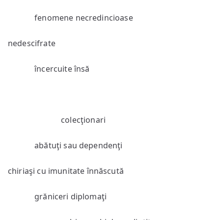
fenomene necredincioase
nedescifrate
încercuite însă
colecţionari
abătuţi sau dependenţi
chiriaşi cu imunitate înnăscută
grăniceri diplomaţi