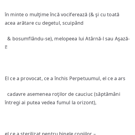
în minte o mulţime încă vociferează (& şi cu toată
acea arătare cu degetul, scuipând
& bosumflându-se), melopeea lui Atârnă-l sau Aşază-
l!
El ce a provocat, ce a închis Perpetuumul, el ce a ars
cadavre asemenea roţilor de cauciuc (săptămâni
întregi ai putea vedea fumul la orizont),
el ce a sterilizat pentru binele copiilor –