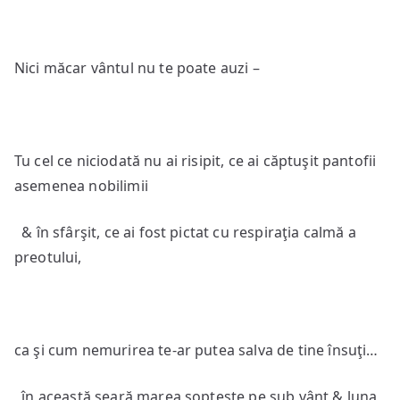
Nici măcar vântul nu te poate auzi –
Tu cel ce niciodată nu ai risipit, ce ai căptuşit pantofii
asemenea nobilimii
& în sfârşit, ce ai fost pictat cu respiraţia calmă a
preotului,
ca şi cum nemurirea te-ar putea salva de tine însuţi…
în această seară marea şopteşte pe sub vânt & luna