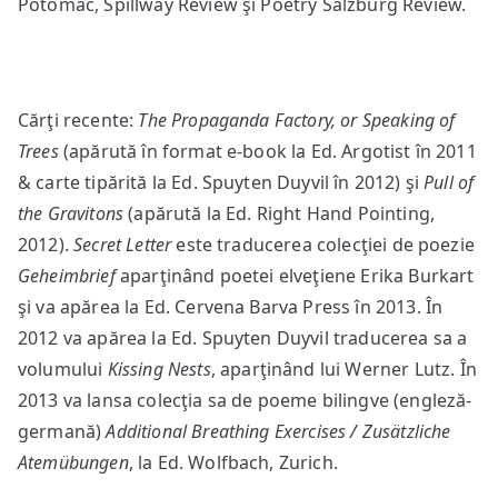
Potomac, Spillway Review şi Poetry Salzburg Review.
Cărţi recente:
The Propaganda Factory, or Speaking of
Trees
(apărută în format e-book la Ed. Argotist în 2011
& carte tipărită la Ed. Spuyten Duyvil în 2012) şi
Pull of
the Gravitons
(apărută la Ed. Right Hand Pointing,
2012).
Secret Letter
este traducerea colecţiei de poezie
Geheimbrief
aparţinând poetei elveţiene Erika Burkart
şi va apărea la Ed. Cervena Barva Press în 2013. În
2012 va apărea la Ed. Spuyten Duyvil traducerea sa a
volumului
Kissing Nests
, aparţinând lui Werner Lutz. În
2013 va lansa colecţia sa de poeme bilingve (engleză-
germană)
Additional Breathing Exercises / Zusätzliche
Atemübungen
, la Ed. Wolfbach, Zurich.