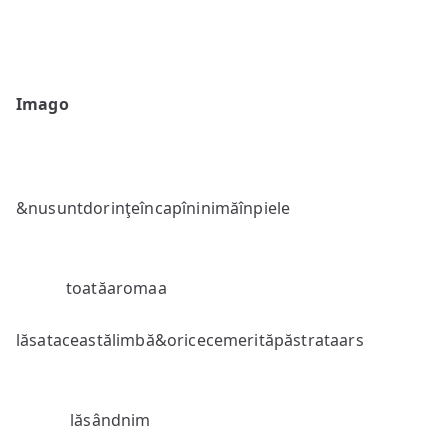
Imago
&nusuntdorinţeîncapîninimăînpiele
toatăaromaa
lăsataceastălimbă&oricecemerităpăstrataars
lăsândnim