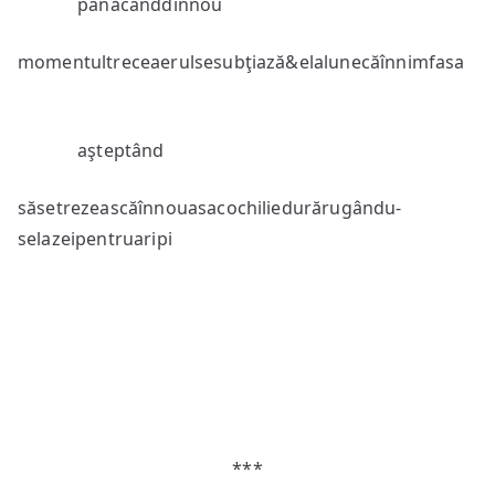
pânăcânddinnou
momentultreceaerulsesubţiază&elalunecăînnimfasa
aşteptând
săsetrezeascăînnouasacochiliedurărugându-
selazeipentruaripi
***