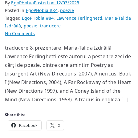
By
EgoPHobia
Posted on
12/03/2025
Posted in
EgoPHobia #84
,
poezie
Tagged
EgoPHobia #84
,
Lawrence Ferlinghetti
,
Maria-Talida
Izdrăilă
,
poezie
,
traducere
on
No Comments
poeme
traducere & prezentare: Maria-Talida Izdrăilă
de
Lawrence Ferlinghetti este autorul a peste treizeci de
Lawrence
Ferlinghetti
cărți de poezie, dintre care amintim Poetry as
Insurgent Art (New Directions, 2007), Americus, Book
I (New Directions, 2004), A Far Rockaway of the Heart
(New Directions 1997), and A Coney Island of the
Mind (New Directions, 1958). A tradus în engleză […]
Share this:
Facebook
X