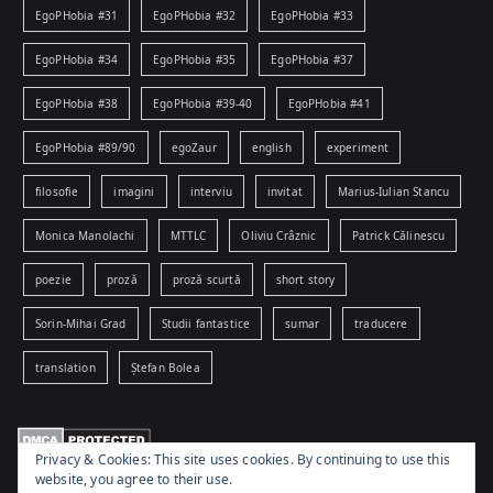
EgoPHobia #31
EgoPHobia #32
EgoPHobia #33
EgoPHobia #34
EgoPHobia #35
EgoPHobia #37
EgoPHobia #38
EgoPHobia #39-40
EgoPHobia #41
EgoPHobia #89/90
egoZaur
english
experiment
filosofie
imagini
interviu
invitat
Marius-Iulian Stancu
Monica Manolachi
MTTLC
Oliviu Crâznic
Patrick Călinescu
poezie
proză
proză scurtă
short story
Sorin-Mihai Grad
Studii fantastice
sumar
traducere
translation
Ștefan Bolea
Privacy & Cookies: This site uses cookies. By continuing to use this
website, you agree to their use.