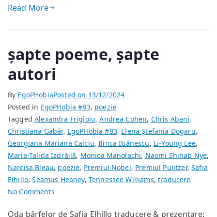
Read More
șapte poeme, șapte
autori
By
EgoPHobia
Posted on
13/12/2024
Posted in
EgoPHobia #83
,
poezie
Tagged
Alexandra Frigioiu
,
Andrea Cohen
,
Chris Abani
,
Christiana Gabăr
,
EgoPHobia #83
,
Elena Ștefania Dogaru
,
Georgiana Mariana Calciu
,
Ilinca Ibănescu
,
Li-Young Lee
,
Maria-Talida Izdrăilă
,
Monica Manolachi
,
Naomi Shihab Nye
,
Narcisa Bleau
,
poezie
,
Premiul Nobel
,
Premiul Pulitzer
,
Safia
Elhillo
,
Seamus Heaney
,
Tennessee Williams
,
traducere
on
No Comments
șapte
Oda bârfelor de Safia Elhillo traducere & prezentare:
poeme,