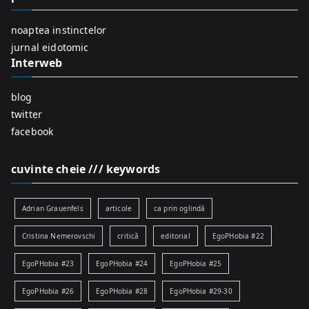
o
r
noaptea instinctelor
:
jurnal eidotomic
Interweb
blog
twitter
facebook
cuvinte cheie /// keywords
Adrian Grauenfels
articole
ca prin oglindă
Cristina Nemerovschi
critică
editorial
EgoPHobia #22
EgoPHobia #23
EgoPHobia #24
EgoPHobia #25
EgoPHobia #26
EgoPHobia #28
EgoPHobia #29-30