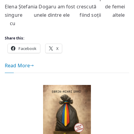
Elena Ștefania Dogaru am fost crescută de femei
șapte
autori
singure unele dintre ele fiind soții altele
cu
Share this:
Facebook
X
Read More