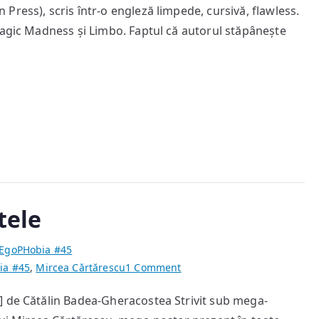
ress), scris într-o engleză limpede, cursivă, flawless.
Magic Madness și Limbo. Faptul că autorul stăpânește
tele
EgoPHobia #45
on
ia #45
,
Mircea Cărtărescu
1 Comment
Despre
] de Cătălin Badea-Gheracostea Strivit sub mega-
inadecvare