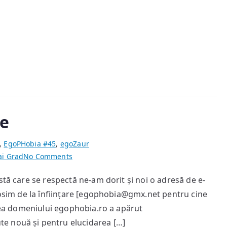
se
,
EgoPHobia #45
,
egoZaur
on
ai Grad
No Comments
La
stă care se respectă ne-am dorit și noi o adresă de e-
moartea
olosim de la înființare [egophobia@gmx.net pentru cine
unei
adrese
area domeniului egophobia.ro a apărut
e nouă și pentru elucidarea […]