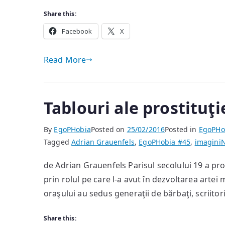
Share this:
Facebook
X
Read More
Tablouri ale prostituţi
By
EgoPHobia
Posted on
25/02/2016
Posted in
EgoPHo
Tagged
Adrian Grauenfels
,
EgoPHobia #45
,
imagini
de Adrian Grauenfels Parisul secolului 19 a pr
prin rolul pe care l-a avut în dezvoltarea artei 
oraşului au sedus generaţii de bărbaţi, scriitori,
Share this: