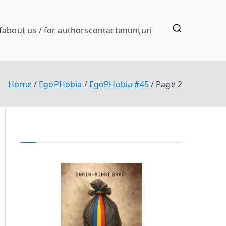
f
about us / for authors
contact
anunţuri
Home
EgoPHobia
EgoPHobia #45
Page 2