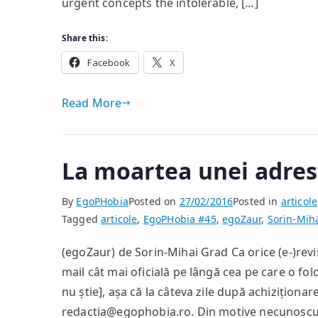
urgent concepts the intolerable, […]
Share this:
Facebook
X
Read More
La moartea unei adre
By
EgoPHobia
Posted on
27/02/2016
Posted in
articole
Tagged
articole
,
EgoPHobia #45
,
egoZaur
,
Sorin-Mih
(egoZaur) de Sorin-Mihai Grad Ca orice (e-)revi
mail cât mai oficială pe lângă cea pe care o f
nu știe], așa că la câteva zile după achizițion
redactia@egophobia.ro. Din motive necunoscut