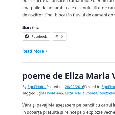
posterul de la lansarea romanului Solenoid al 
imaginile de ansamblu ale ultimului tîrg de c
de rozător cînd, blocat în fluviul de oameni op
Share this:
Facebook
X
Read More
poeme de Eliza Maria 
By
EgoPHobia
Posted on
28/02/2016
Posted in
EgoPHo
Tagged
EgoPHobia #45
,
Eliza Maria Voinea
,
poezie
N
Vânt şi pavaj Mă aşezasem pe bancă cu capul în 
în scoarţa prăfuită şi reîncepe o explozie vech