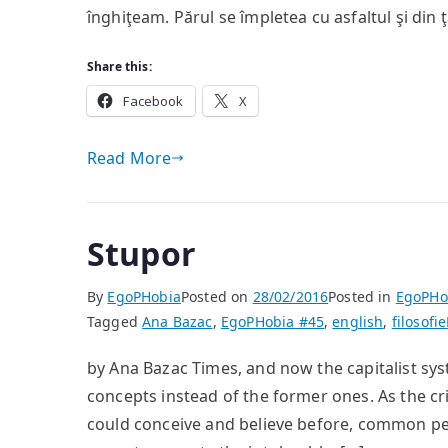
înghiţeam. Părul se împletea cu asfaltul şi din
Share this:
Facebook
X
Read More
Stupor
By
EgoPHobia
Posted on
28/02/2016
Posted in
EgoPHo
Tagged
Ana Bazac
,
EgoPHobia #45
,
english
,
filosofie
by Ana Bazac Times, and now the capitalist sys
concepts instead of the former ones. As the cr
could conceive and believe before, common peop