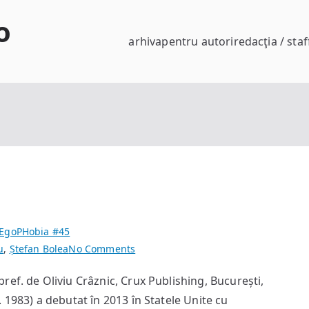
o
arhiva
pentru autori
redacţia / staf
EgoPHobia #45
on
u
,
Ștefan Bolea
No Comments
(Est)etica
ef. de Oliviu Crâznic, Crux Publishing, București,
asasinului
 1983) a debutat în 2013 în Statele Unite cu