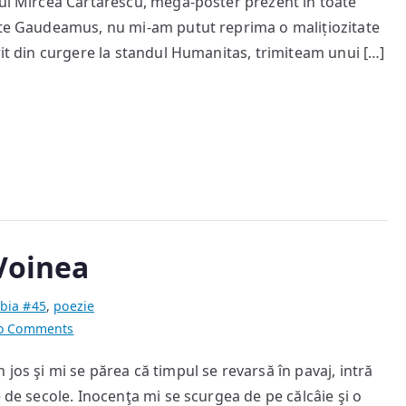
lui Mircea Cărtărescu, mega-poster prezent în toate
și
stele
arte Gaudeamus, nu mi-am putut reprima o malițiozitate
rit din curgere la standul Humanitas, trimiteam unui […]
Voinea
bia #45
,
poezie
on
o Comments
poeme
jos şi mi se părea că timpul se revarsă în pavaj, intră
de
e de secole. Inocenţa mi se scurgea de pe călcâie şi o
Eliza