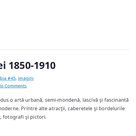
ei 1850-1910
bia #45
,
imagini
on
No Comments
Tablouri
odus o artă urbană, semi-mondenă, lascivă şi fascinantă
ale
moderne. Printre alte atracţii, caberetele şi bordelurile
prostituţiei
1850-
 fotografi şi pictori.
1910