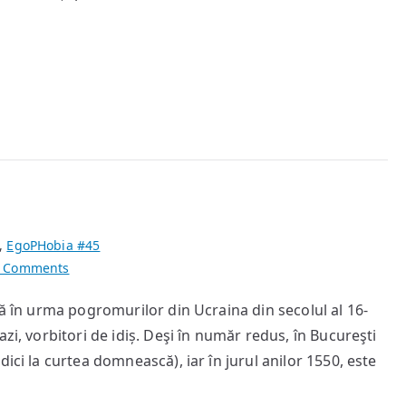
,
EgoPHobia #45
on
 Comments
Bucureștiul
că în urma pogromurilor din Ucraina din secolul al 16-
dispărut
zi, vorbitori de idiș. Deşi în număr redus, în Bucureşti
ici la curtea domnească), iar în jurul anilor 1550, este