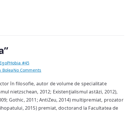
a”
EgoPHobia #45
on
n Bolea
No Comments
Ștefan
ctor în filosofie, autor de volume de specialitate
Bolea
smul nietzschean, 2012; Existenţialismul astăzi, 2012),
–
“Theoria”
2009; Gothic, 2011; AntiZeu, 2014) multipremiat, prozator
psihopatului, 2015) premiat, doctorand la Facultatea de