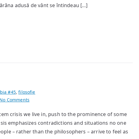
Maria
 ţărâna adusă de vânt se întindeau […]
Voinea
bia #45
,
filosofie
on
No Comments
Stupor
tem crisis we live in, push to the prominence of some
isis emphasizes contradictions and situations no one
le – rather than the philosophers – arrive to feel as