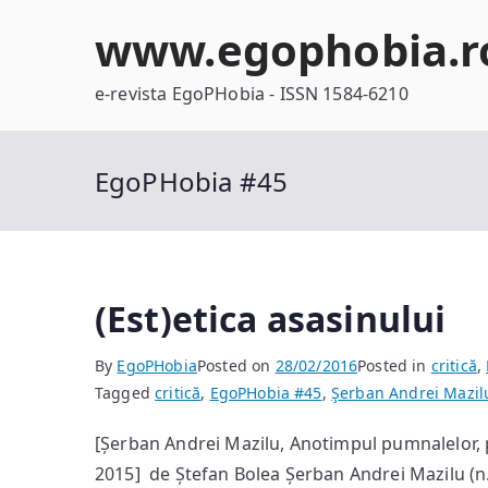
Skip
www.egophobia.r
to
content
e-revista EgoPHobia - ISSN 1584-6210
EgoPHobia #45
(Est)etica asasinului
By
EgoPHobia
Posted on
28/02/2016
Posted in
critică
,
Tagged
critică
,
EgoPHobia #45
,
Şerban Andrei Mazil
[Șerban Andrei Mazilu, Anotimpul pumnalelor, pr
2015] de Ștefan Bolea Șerban Andrei Mazilu (n.