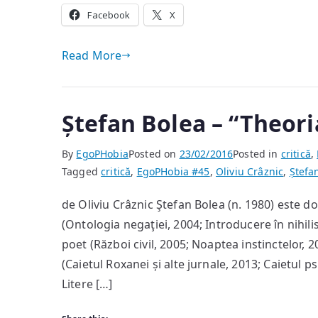
Facebook
X
Read More
Ștefan Bolea – “Theori
By
EgoPHobia
Posted on
23/02/2016
Posted in
critică
,
Tagged
critică
,
EgoPHobia #45
,
Oliviu Crâznic
,
Ștefa
de Oliviu Crâznic Ştefan Bolea (n. 1980) este do
(Ontologia negaţiei, 2004; Introducere în nihili
poet (Război civil, 2005; Noaptea instinctelor, 
(Caietul Roxanei și alte jurnale, 2013; Caietul 
Litere […]