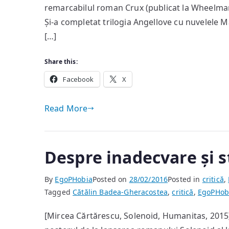
remarcabilul roman Crux (publicat la Wheelman P
Și-a completat trilogia Angellove cu nuvelele 
[…]
Share this:
Facebook
X
Read More
Despre inadecvare și s
By
EgoPHobia
Posted on
28/02/2016
Posted in
critică
,
Tagged
Cătălin Badea-Gheracostea
,
critică
,
EgoPHob
[Mircea Cărtărescu, Solenoid, Humanitas, 2015