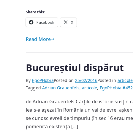
Share this:
Facebook
X
Read More
Bucureștiul dispărut
By
EgoPHobia
Posted on
25/02/2016
Posted in
articole
Tagged
Adrian Grauenfels
,
articole
,
EgoPHobia #45
2
de Adrian Grauenfels Cărţile de istorie susţin 
lea s-a aşezat în România un val de evrei așkena
se cunosc evreii de timpuriu (în sec 16 erau med
pomenită existenţa […]