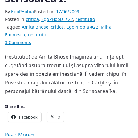
By
EgoPHobia
Posted on
17/06/2009
Posted in
critică
,
EgoPHobia #22
,
restitutio
Tagged
Amita Bhose
,
critică
,
EgoPHobia #22
,
Mihai
Eminescu
,
restitutio
on
3 Comments
Cine-
(restitutio) de Amita Bhose Imaginea unui înţelept
i
cugetând asupra trecutului şi asupra viitorului lumii
bătrânul
dascăl
apare des în poezia eminesciană. Îi vedem chipul în
din
Povestea magului călător în stele, în Cărţile şi în
Scrisoarea
personajul bătrânului dascăl din Scrisoarea I-a.
I?
Share this:
Facebook
X
Read More