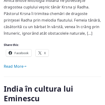
Amita Bhose Mitologia indiană ne povesteşte
dragostea cuplului veşnic tânăr Krsna şi Radha.
Păstorul Krsna îi trimitea chemări de dragoste
prinţesei Radha prin melodia flautului. Femeia tânără,
căsătorită cu un bărbat în vârstă, venea în crâng prin
întuneric, ignorând atât obstacolele naturale, […]
Share this:
Facebook
X
Read More
India în cultura lui
Eminescu