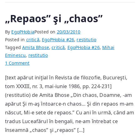
„Repaos” şi „chaos”
By
EgoPHobia
Posted on
20/03/2010
Posted in
critică
,
EgoPHobia #26
,
restitutio
Tagged
Amita Bhose
,
critică
,
EgoPHobia #26
,
Mihai
Eminescu
,
restitutio
on
1 Comment
„Repaos”
[text apărut iniţial în Revista de filozofie, Bucureşti,
şi
tom XXXIII, nr. 3, mai-iunie 1986, pp. 224-231]
„chaos”
(restitutio) de Amita Bhose „Din chaos, Doamne, -am
apărut Şi m-aş întoarce-n chaos… Şi din repaos m-am
născut, Mi-e sete de repaos.” Cu ani în urmă, când am
tradus Luceafărul în bengali, ne-am întrebat ce
înseamnă „chaos” şi „repaos” […]