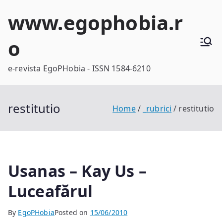
Skip
www.egophobia.r
to
content
o
e-revista EgoPHobia - ISSN 1584-6210
restitutio
Home
_rubrici
restitutio
Usanas – Kay Us –
Luceafărul
By
EgoPHobia
Posted on
15/06/2010