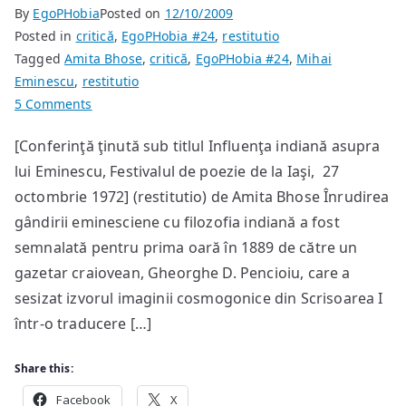
By
EgoPHobia
Posted on
12/10/2009
Posted in
critică
,
EgoPHobia #24
,
restitutio
Tagged
Amita Bhose
,
critică
,
EgoPHobia #24
,
Mihai
Eminescu
,
restitutio
on
5 Comments
India
[Conferinţă ţinută sub titlul Influenţa indiană asupra
în
lui Eminescu, Festivalul de poezie de la Iaşi, 27
cultura
lui
octombrie 1972] (restitutio) de Amita Bhose Înrudirea
Eminescu
gândirii eminesciene cu filozofia indiană a fost
semnalată pentru prima oară în 1889 de către un
gazetar craiovean, Gheorghe D. Pencioiu, care a
sesizat izvorul imaginii cosmogonice din Scrisoarea I
într-o traducere […]
Share this:
Facebook
X