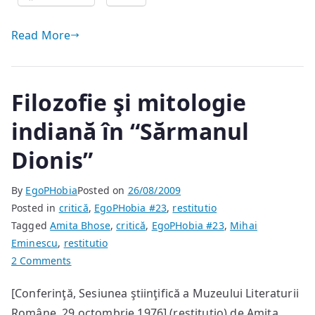
Read More
Filozofie şi mitologie
indiană în “Sărmanul
Dionis”
By
EgoPHobia
Posted on
26/08/2009
Posted in
critică
,
EgoPHobia #23
,
restitutio
Tagged
Amita Bhose
,
critică
,
EgoPHobia #23
,
Mihai
Eminescu
,
restitutio
on
2 Comments
Filozofie
[Conferinţă, Sesiunea ştiinţifică a Muzeului Literaturii
şi
Române, 29 octombrie 1976] (restitutio) de Amita
mitologie