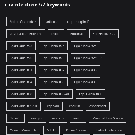
cuvinte cheie /// keywords
Adrian Grauenfels
articole
ca prin oglindă
Cristina Nemerovschi
critică
editorial
EgoPHobia #22
EgoPHobia #23
EgoPHobia #24
EgoPHobia #25
EgoPHobia #26
EgoPHobia #28
EgoPHobia #29-30
EgoPHobia #31
EgoPHobia #32
EgoPHobia #33
EgoPHobia #34
EgoPHobia #35
EgoPHobia #37
EgoPHobia #38
EgoPHobia #39-40
EgoPHobia #41
EgoPHobia #89/90
egoZaur
english
experiment
filosofie
imagini
interviu
invitat
Marius-Iulian Stancu
Monica Manolachi
MTTLC
Oliviu Crâznic
Patrick Călinescu