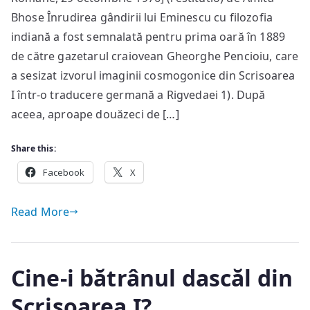
indiană
Bhose Înrudirea gândirii lui Eminescu cu filozofia
în
indiană a fost semnalată pentru prima oară în 1889
“Sărmanul
de către gazetarul craiovean Gheorghe Pencioiu, care
Dionis”
a sesizat izvorul imaginii cosmogonice din Scrisoarea
I într-o traducere germană a Rigvedaei 1). După
aceea, aproape douăzeci de […]
Share this:
Facebook
X
Read More
Cine-i bătrânul dascăl din
Scrisoarea I?