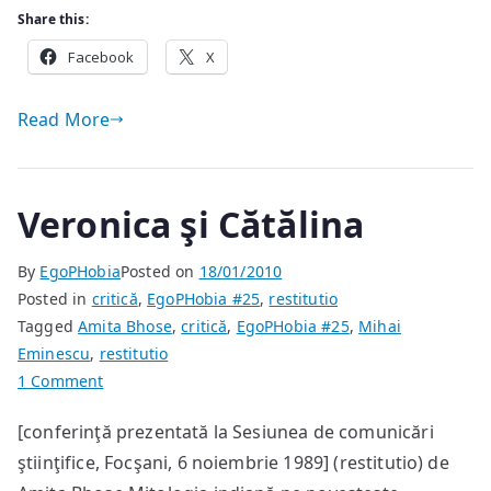
Share this:
Facebook
X
Read More
Veronica şi Cătălina
By
EgoPHobia
Posted on
18/01/2010
Posted in
critică
,
EgoPHobia #25
,
restitutio
Tagged
Amita Bhose
,
critică
,
EgoPHobia #25
,
Mihai
Eminescu
,
restitutio
on
1 Comment
Veronica
[conferinţă prezentată la Sesiunea de comunicări
şi
ştiinţifice, Focşani, 6 noiembrie 1989] (restitutio) de
Cătălina