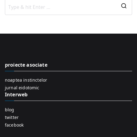
S
e
a
r
c
h
f
proiecte asociate
o
r
noaptea instinctelor
:
jurnal eidotomic
Interweb
blog
twitter
facebook