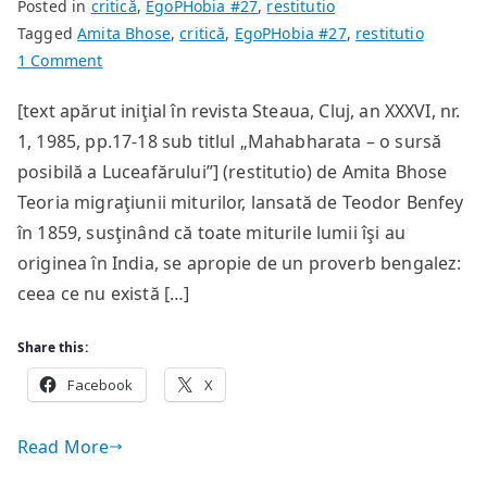
Posted in
critică
,
EgoPHobia #27
,
restitutio
Tagged
Amita Bhose
,
critică
,
EgoPHobia #27
,
restitutio
on
1 Comment
Usanas
[text apărut iniţial în revista Steaua, Cluj, an XXXVI, nr.
–
1, 1985, pp.17-18 sub titlul „Mahabharata – o sursă
Kay
Us
posibilă a Luceafărului”] (restitutio) de Amita Bhose
–
Teoria migraţiunii miturilor, lansată de Teodor Benfey
Luceafărul
în 1859, susţinând că toate miturile lumii îşi au
originea în India, se apropie de un proverb bengalez:
ceea ce nu există […]
Share this:
Facebook
X
Read More