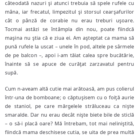
câteodată nazuri şi atunci trebuia să spele rufele cu
mâna, iar frecatul, limpezitul şi storsul cearşafurilor
cât o pânză de corabie nu erau treburi uşoare.
Tocmai astăzi se întâmpla din nou, poate fiindcă
maşina nu ştia că e ziua ei. Am aşteptat ca mama să
pună rufele la uscat – unele în pod, altele pe sârmele
de pe balcon –, apoi i-am tăiat calea spre bucătărie,
înainte să se apuce de curăţat zarzavatul pentru
supă.
Cum n-aveam altă cutie mai arătoasă, am pus colierul
într-una de bomboane; o căptuşisem cu o foiţă aurie
de staniol, pe care mărgelele străluceau ca nişte
smaralde. Dar nu erau decât nişte biete bile de sticlă
– o să-i placă oare? Mă întrebam, tot mai neliniştită,
fiindcă mama deschisese cutia, se uita de prea multă