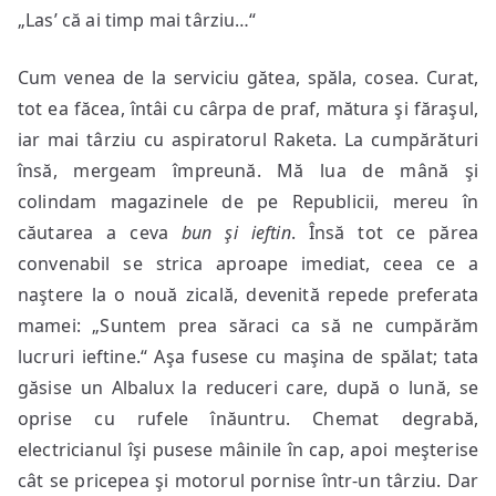
„Las’ că ai timp mai târziu…“
Cum venea de la serviciu gătea, spăla, cosea. Curat,
tot ea făcea, întâi cu cârpa de praf, mătura şi făraşul,
iar mai târziu cu aspiratorul Raketa. La cumpărături
însă, mergeam împreună. Mă lua de mână şi
colindam magazinele de pe Republicii, mereu în
căutarea a ceva
bun şi
ieftin
. Însă tot ce părea
convenabil se strica aproape imediat, ceea ce a
naştere la o nouă zicală, devenită repede preferata
mamei: „Suntem prea săraci ca să ne cumpărăm
lucruri ieftine.“ Aşa fusese cu maşina de spălat; tata
găsise un Albalux la reduceri care, după o lună, se
oprise cu rufele înăuntru. Chemat degrabă,
electricianul îşi pusese mâinile în cap, apoi meşterise
cât se pricepea şi motorul pornise într-un târziu. Dar