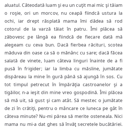
aluatul. Câteodată luam şi eu un cuţit mai mic şi tăiam
o roşie, ori un morcov, nu ceapă fiindcă ustura la
ochi, iar drept răsplată mama îmi dădea să rod
cotorul de la varză tăiat în patru. Îmi plăcea să
zăbovesc pe lângă ea fiindcă de fiecare dată mă
alegeam cu ceva bun. Dacă fierbea răcituri, scotea
măduva din oase ca să o mănânc cu sare; dacă făcea
salată de vinete, luam câteva linguri înainte de a fi
pusă în frigider; iar la limba cu măsline, jumătate
dispăreau la mine în gură până să ajungă în sos. Cu
tot timpul petrecut în împărăţia castroanelor şi a
tigăilor, n-a ieşit din mine vreo gospodină. Îmi plăcea
să mă uit, să gust şi cam atât. Să mestec o jumătate
de zi în crătiţi, pentru o mâncare ce luneca pe gât în
câteva minute? Nu-mi părea să merite osteneala. Nici
mama nu mi-a dat ghes să învăţ secretele bucătăriei.