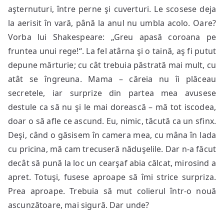
aşternuturi, între perne şi cuverturi. Le scosese deja
la aerisit în vară, până la anul nu umbla acolo. Oare?
Vorba lui Shakespeare: „Greu apasă coroana pe
fruntea unui rege!“. La fel atârna şi o taină, aş fi putut
depune mărturie; cu cât trebuia păstrată mai mult, cu
atât se îngreuna. Mama – căreia nu îi plăceau
secretele, iar surprize din partea mea avusese
destule ca să nu şi le mai dorească – mă tot iscodea,
doar o să afle ce ascund. Eu, nimic, tăcută ca un sfinx.
Deşi, când o găsisem în camera mea, cu mâna în lada
cu pricina, mă cam trecuseră năduşelile. Dar n-a făcut
decât să pună la loc un cearşaf abia călcat, mirosind a
apret. Totuşi, fusese aproape să îmi strice surpriza.
Prea aproape. Trebuia să mut colierul într-o nouă
ascunzătoare, mai sigură. Dar unde?