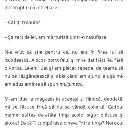
întrerupt cu o întrebare:
– Cât îţi trebuie?
– Şaizeci de lei, am mărturisit dintr-o răsuflare.
N-a vrut să ştie pentru ce, nu era în firea lui să
iscodească. A scos portofelul şi mi-a dat hârtiile, fără
o vorbă. Le-am luat şi am plecat repede, de teamă să
nu se răzgândească şi abia când am ajuns la uşă mi-
am adus aminte să spun
mulţumesc
.
M-am dus la magazin în aceeaşi zi fiindcă, deodată,
mi se făcuse frică să nu se vândă colierul. Cadoul
mamei stătea de-atâta timp acolo, sigur plăcuse şi
altora! Dacă îl cumpărase cineva între timp? Norocul