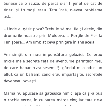
Sunase ca o scuză, de parcă s-ar fi jenat de cât de
tineri şi frumoşi erau. Tata însă, n-avea problema
asta:
– Unde ai găsit poza? Trebuie să mai fie şi altele, din
drumurile noastre prin Moldova, la Porţile de Fier, la
Timişoara… Am umblat ceva prin ţară în anii aceia!
Am simţit din nou împunsătura geloziei. Ce erau
micile mele secrete faţă de aventurile părinţilor mei,
de care habar n-avusesem! Şi gândul mi-a adus un
altul, ca un balsam: când erau împărtăşite, secretele
deveneau poveşti.
Mama nu apucase să gătească nimic, aşa că şi-a pus
o rochie verde, în culoarea mărgelelor, iar tata ne-a