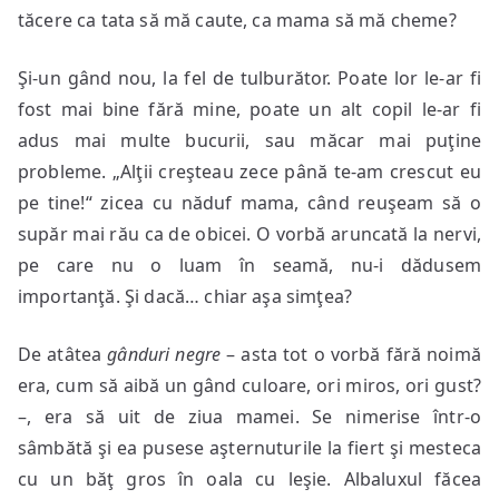
tăcere ca tata să mă caute, ca mama să mă cheme?
Şi-un gând nou, la fel de tulburător. Poate lor le-ar fi
fost mai bine fără mine, poate un alt copil le-ar fi
adus mai multe bucurii, sau măcar mai puţine
probleme. „Alţii creşteau zece până te-am crescut eu
pe tine!“ zicea cu năduf mama, când reuşeam să o
supăr mai rău ca de obicei. O vorbă aruncată la nervi,
pe care nu o luam în seamă, nu-i dădusem
importanţă. Şi dacă… chiar aşa simţea?
De atâtea
gânduri negre
– asta tot o vorbă fără noimă
era, cum să aibă un gând culoare, ori miros, ori gust?
–, era să uit de ziua mamei. Se nimerise într-o
sâmbătă şi ea pusese aşternuturile la fiert şi mesteca
cu un băţ gros în oala cu leşie. Albaluxul făcea