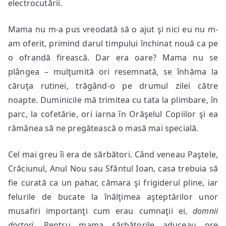
electrocutării.
Mama nu m-a pus vreodată să o ajut şi nici eu nu m-
am oferit, primind darul timpului închinat nouă ca pe
o ofrandă firească. Dar era oare? Mama nu se
plângea – mulţumită ori resemnată, se înhăma la
căruţa rutinei, trăgând-o pe drumul zilei către
noapte. Duminicile mă trimitea cu tata la plimbare, în
parc, la cofetărie, ori iarna în Orăşelul Copiilor şi ea
rămânea să ne pregătească o masă mai specială.
Cel mai greu îi era de sărbători. Când veneau Paştele,
Crăciunul, Anul Nou sau Sfântul Ioan, casa trebuia să
fie curată ca un pahar, cămara şi frigiderul pline, iar
felurile de bucate la înălţimea aşteptărilor unor
musafiri importanţi cum erau cumnaţii ei,
domnii
doctori
. Pentru mama sărbătorile aduceau ore