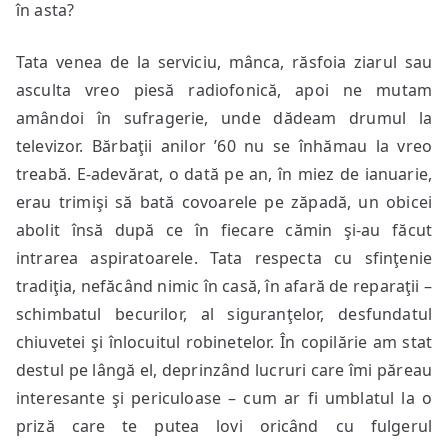
în asta?
Tata venea de la serviciu, mânca, răsfoia ziarul sau
asculta vreo piesă radiofonică, apoi ne mutam
amândoi în sufragerie, unde dădeam drumul la
televizor. Bărbaţii anilor ’60 nu se înhămau la vreo
treabă. E-adevărat, o dată pe an, în miez de ianuarie,
erau trimişi să bată covoarele pe zăpadă, un obicei
abolit însă după ce în fiecare cămin şi-au făcut
intrarea aspiratoarele. Tata respecta cu sfinţenie
tradiţia, nefăcând nimic în casă, în afară de reparaţii –
schimbatul becurilor, al siguranţelor, desfundatul
chiuvetei şi înlocuitul robinetelor. În copilărie am stat
destul pe lângă el, deprinzând lucruri care îmi păreau
interesante şi periculoase – cum ar fi umblatul la o
priză care te putea lovi oricând cu fulgerul