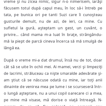
vreme şi nu zicea nimic, sigur n-o nimerisem, iarăşi
făcusem totul după capul meu, în loc să-i întreb pe
tata, pe bunica ori pe tanti Suzi care îi cunoşteau
gusturile demult, nu de azi, de ieri, ca mine. Cu
sufletul la gură, aşteptam un gest, un cuvânt, o
privire… când mama m-a luat în braţe, strângându-
mă la piept de parcă cineva încerca să mă smulgă de
lângă ea.
După o vreme mi-a dat drumul, însă nu de tot, doar
cât să se uite în ochii mei. Ai mamei, verzi şi limpeziţi
de lacrimi, străluceau ca nişte smaralde adevărate şi-
am ştiut că se născuse odată cu mine, iar toţi anii
dinainte de venirea mea pe lume i se scurseseră într-
o lungă aşteptare, nu a unui copil oarecare ci a mea,
pe mine mă visase, mă dorise o viaţă întreagă. N-