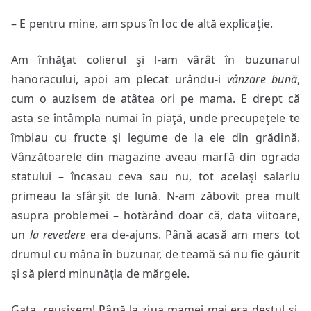
– E pentru mine, am spus în loc de altă explicaţie.
Am înhăţat colierul şi l-am vârât în buzunarul
hanoracului, apoi am plecat urându-i
vânzare bună
,
cum o auzisem de atâtea ori pe mama. E drept că
asta se întâmpla numai în piaţă, unde precupeţele te
îmbiau cu fructe şi legume de la ele din grădină.
Vânzătoarele din magazine aveau marfă din ograda
statului – încasau ceva sau nu, tot acelaşi salariu
primeau la sfârşit de lună. N-am zăbovit prea mult
asupra problemei – hotărând doar că, data viitoare,
un
la revedere
era de-ajuns. Până acasă am mers tot
drumul cu mâna în buzunar, de teamă să nu fie găurit
şi să pierd minunăţia de mărgele.
Gata, reuşisem! Până la ziua mamei mai era destul şi,