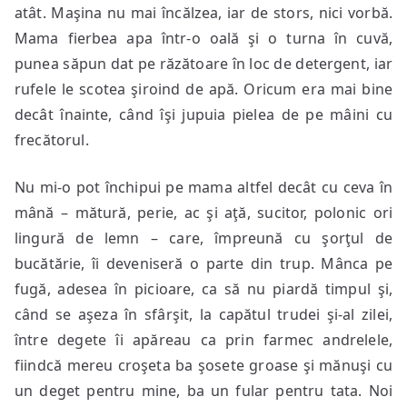
atât. Maşina nu mai încălzea, iar de stors, nici vorbă.
Mama fierbea apa într-o oală şi o turna în cuvă,
punea săpun dat pe răzătoare în loc de detergent, iar
rufele le scotea şiroind de apă. Oricum era mai bine
decât înainte, când îşi jupuia pielea de pe mâini cu
frecătorul.
Nu mi-o pot închipui pe mama altfel decât cu ceva în
mână – mătură, perie, ac şi aţă, sucitor, polonic ori
lingură de lemn – care, împreună cu şorţul de
bucătărie, îi deveniseră o parte din trup. Mânca pe
fugă, adesea în picioare, ca să nu piardă timpul şi,
când se aşeza în sfârşit, la capătul trudei şi-al zilei,
între degete îi apăreau ca prin farmec andrelele,
fiindcă mereu croşeta ba şosete groase şi mănuşi cu
un deget pentru mine, ba un fular pentru tata. Noi