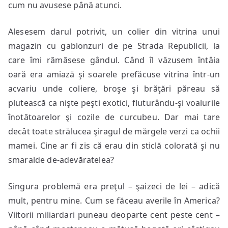
cum nu avusese până atunci.
Alesesem darul potrivit, un colier din vitrina unui
magazin cu gablonzuri de pe Strada Republicii, la
care îmi rămăsese gândul. Când îl văzusem întâia
oară era amiază şi soarele prefăcuse vitrina într-un
acvariu unde coliere, broşe şi brăţări păreau să
plutească ca nişte peşti exotici, fluturându-şi voalurile
înotătoarelor şi cozile de curcubeu. Dar mai tare
decât toate strălucea şiragul de mărgele verzi ca ochii
mamei. Cine ar fi zis că erau din sticlă colorată şi nu
smaralde de-adevăratelea?
Singura problemă era preţul – şaizeci de lei – adică
mult, pentru mine. Cum se făceau averile în America?
Viitorii miliardari puneau deoparte cent peste cent –