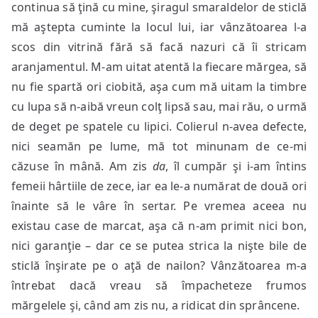
continua să ţină cu mine, şiragul smaraldelor de sticlă
mă aştepta cuminte la locul lui, iar vânzătoarea l-a
scos din vitrină fără să facă nazuri că îi stricam
aranjamentul. M-am uitat atentă la fiecare mărgea, să
nu fie spartă ori ciobită, aşa cum mă uitam la timbre
cu lupa să n-aibă vreun colţ lipsă sau, mai rău, o urmă
de deget pe spatele cu lipici. Colierul n-avea defecte,
nici seamăn pe lume, mă tot minunam de ce-mi
căzuse în mână. Am zis
da
, îl cumpăr şi i-am întins
femeii hârtiile de zece, iar ea le-a numărat de două ori
înainte să le vâre în sertar. Pe vremea aceea nu
existau case de marcat, aşa că n-am primit nici bon,
nici garanţie – dar ce se putea strica la nişte bile de
sticlă înşirate pe o aţă de nailon? Vânzătoarea m-a
întrebat dacă vreau să împacheteze frumos
mărgelele şi, când am zis nu, a ridicat din sprâncene.