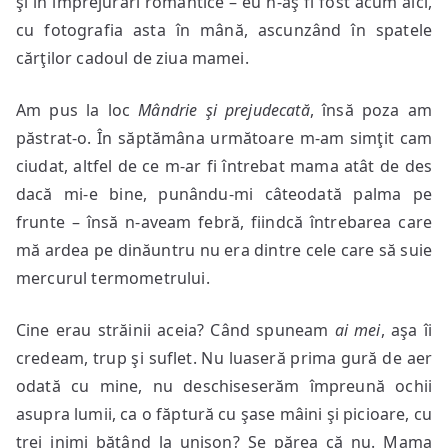
şi în împrejurări romantice – eu n-aş fi fost acum aici,
cu fotografia asta în mână, ascunzând în spatele
cărţilor cadoul de ziua mamei.
Am pus la loc
Mândrie şi prejudecată
, însă poza am
păstrat-o. În săptămâna următoare m-am simţit cam
ciudat, altfel de ce m-ar fi întrebat mama atât de des
dacă mi-e bine, punându-mi câteodată palma pe
frunte – însă n-aveam febră, fiindcă întrebarea care
mă ardea pe dinăuntru nu era dintre cele care să suie
mercurul termometrului.
Cine erau străinii aceia? Când spuneam
ai mei
, aşa îi
credeam, trup şi suflet. Nu luaseră prima gură de aer
odată cu mine, nu deschiseserăm împreună ochii
asupra lumii, ca o făptură cu şase mâini şi picioare, cu
trei inimi bătând la unison? Se părea că nu. Mama