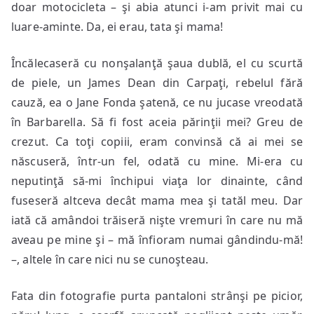
doar motocicleta – şi abia atunci i-am privit mai cu
luare-aminte. Da, ei erau, tata şi mama!
Încălecaseră cu nonşalanţă şaua dublă, el cu scurtă
de piele, un James Dean din Carpaţi, rebelul fără
cauză, ea o Jane Fonda şatenă, ce nu jucase vreodată
în Barbarella. Să fi fost aceia părinţii mei? Greu de
crezut. Ca toţi copiii, eram convinsă că ai mei se
născuseră, într-un fel, odată cu mine. Mi-era cu
neputinţă să-mi închipui viaţa lor dinainte, când
fuseseră altceva decât mama mea şi tatăl meu. Dar
iată că amândoi trăiseră nişte vremuri în care nu mă
aveau pe mine şi – mă înfioram numai gândindu-mă!
–, altele în care nici nu se cunoşteau.
Fata din fotografie purta pantaloni strânşi pe picior,