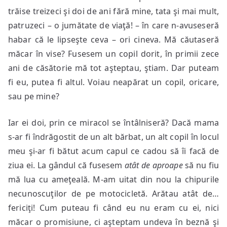
trăise treizeci şi doi de ani fără mine, tata şi mai mult,
patruzeci – o jumătate de viaţă! – în care n-avuseseră
habar că le lipseşte ceva – ori cineva. Mă căutaseră
măcar în vise? Fusesem un copil dorit, în primii zece
ani de căsătorie mă tot aşteptau, ştiam. Dar puteam
fi eu, putea fi altul. Voiau neapărat un copil, oricare,
sau pe mine?
Iar ei doi, prin ce miracol se întâlniseră? Dacă mama
s-ar fi îndrăgostit de un alt bărbat, un alt copil în locul
meu şi-ar fi bătut acum capul ce cadou să îi facă de
ziua ei. La gândul că fusesem
atât de aproape
să nu fiu
mă lua cu ameţeală. M-am uitat din nou la chipurile
necunoscuţilor de pe motocicletă. Arătau atât de…
fericiţi! Cum puteau fi când eu nu eram cu ei, nici
măcar o promisiune, ci aşteptam undeva în beznă şi