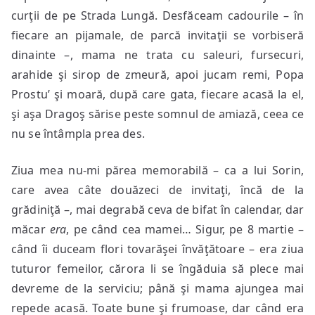
curţii de pe Strada Lungă. Desfăceam cadourile – în
fiecare an pijamale, de parcă invitaţii se vorbiseră
dinainte –, mama ne trata cu saleuri, fursecuri,
arahide şi sirop de zmeură, apoi jucam remi, Popa
Prostu’ şi moară, după care gata, fiecare acasă la el,
şi aşa Dragoş sărise peste somnul de amiază, ceea ce
nu se întâmpla prea des.
Ziua mea nu-mi părea memorabilă – ca a lui Sorin,
care avea câte douăzeci de invitaţi, încă de la
grădiniţă –, mai degrabă ceva de bifat în calendar, dar
măcar
era
, pe când cea mamei… Sigur, pe 8 martie –
când îi duceam flori tovarăşei învăţătoare – era ziua
tuturor femeilor, cărora li se îngăduia să plece mai
devreme de la serviciu; până şi mama ajungea mai
repede acasă. Toate bune şi frumoase, dar când era