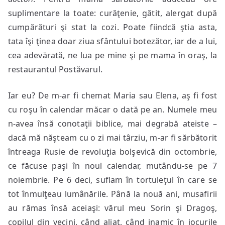
suplimentare la toate: curăţenie, gătit, alergat după
cumpărături şi stat la cozi. Poate fiindcă ştia asta,
tata îşi ţinea doar ziua sfântului botezător, iar de a lui,
cea adevărată, ne lua pe mine şi pe mama în oraş, la
restaurantul Postăvarul.
Iar eu? De m-ar fi chemat Maria sau Elena, aş fi fost
cu roşu în calendar măcar o dată pe an. Numele meu
n-avea însă conotaţii biblice, mai degrabă ateiste –
dacă mă năşteam cu o zi mai târziu, m-ar fi sărbătorit
întreaga Rusie de revoluţia bolşevică din octombrie,
ce făcuse paşi în noul calendar, mutându-se pe 7
noiembrie. Pe 6 deci, suflam în tortuleţul în care se
tot înmulţeau lumânările. Până la nouă ani, musafirii
au rămas însă aceiaşi: vărul meu Sorin şi Dragoş,
copilul din vecini, când aliat, când inamic în jocurile