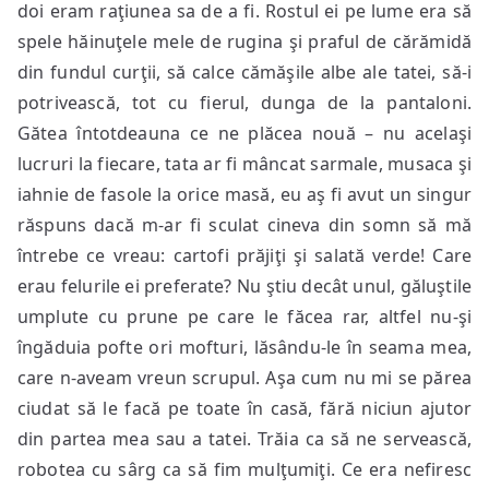
doi eram raţiunea sa de a fi. Rostul ei pe lume era să
spele hăinuţele mele de rugina şi praful de cărămidă
din fundul curţii, să calce cămăşile albe ale tatei, să-i
potrivească, tot cu fierul, dunga de la pantaloni.
Gătea întotdeauna ce ne plăcea nouă – nu acelaşi
lucruri la fiecare, tata ar fi mâncat sarmale, musaca şi
iahnie de fasole la orice masă, eu aş fi avut un singur
răspuns dacă m-ar fi sculat cineva din somn să mă
întrebe ce vreau: cartofi prăjiţi şi salată verde! Care
erau felurile ei preferate? Nu ştiu decât unul, găluştile
umplute cu prune pe care le făcea rar, altfel nu-şi
îngăduia pofte ori mofturi, lăsându-le în seama mea,
care n-aveam vreun scrupul. Aşa cum nu mi se părea
ciudat să le facă pe toate în casă, fără niciun ajutor
din partea mea sau a tatei. Trăia ca să ne servească,
robotea cu sârg ca să fim mulţumiţi. Ce era nefiresc