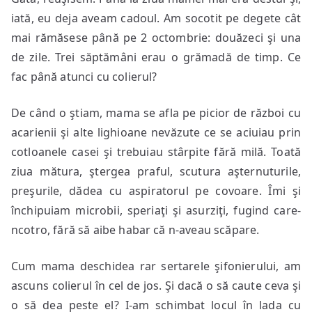
iată, eu deja aveam cadoul. Am socotit pe degete cât
mai rămăsese până pe 2 octombrie: douăzeci şi una
de zile. Trei săptămâni erau o grămadă de timp. Ce
fac până atunci cu colierul?
De când o ştiam, mama se afla pe picior de război cu
acarienii şi alte lighioane nevăzute ce se aciuiau prin
cotloanele casei şi trebuiau stârpite fără milă. Toată
ziua mătura, ştergea praful, scutura aşternuturile,
preşurile, dădea cu aspiratorul pe covoare. Îmi şi
închipuiam microbii, speriaţi şi asurziţi, fugind care-
ncotro, fără să aibe habar că n-aveau scăpare.
Cum mama deschidea rar sertarele şifonierului, am
ascuns colierul în cel de jos. Şi dacă o să caute ceva şi
o să dea peste el? I-am schimbat locul în lada cu