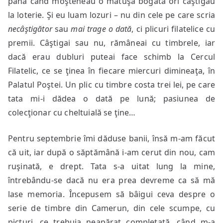
până când moşteneau o mătuşă bogată ori câştigau
la loterie. Şi eu luam lozuri – nu din cele pe care scria
necâştigător
sau
mai trage o dată
, ci plicuri filatelice cu
premii. Câştigai sau nu, rămâneai cu timbrele, iar
dacă erau dubluri puteai face schimb la Cercul
Filatelic, ce se ţinea în fiecare miercuri dimineaţa, în
Palatul Poştei. Un plic cu timbre costa trei lei, pe care
tata mi-i dădea o dată pe lună; pasiunea de
colecţionar cu cheltuială se ţine…
Pentru septembrie îmi dăduse banii, însă m-am făcut
că uit, iar după o săptămână i-am cerut din nou, cam
ruşinată, e drept. Tata s-a uitat lung la mine,
întrebându-se dacă nu era prea devreme ca să mă
lase memoria. Începusem să bâigui ceva despre o
serie de timbre din Camerun, din cele scumpe, cu
picturi, ce trebuia neapărat completată, când m-a