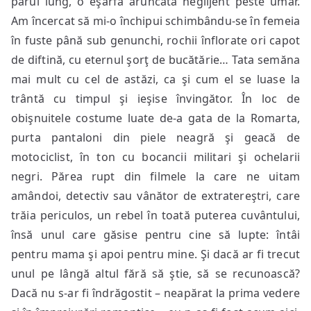
părul lung, o eşarfă aruncată neglijent peste umăr.
Am încercat să mi-o închipui schimbându-se în femeia
în fuste până sub genunchi, rochii înflorate ori capot
de diftină, cu eternul şorţ de bucătărie… Tata semăna
mai mult cu cel de astăzi, ca şi cum el se luase la
trântă cu timpul şi ieşise învingător. În loc de
obişnuitele costume luate de-a gata de la Romarta,
purta pantaloni din piele neagră şi geacă de
motociclist, în ton cu bocancii militari şi ochelarii
negri. Părea rupt din filmele la care ne uitam
amândoi, detectiv sau vânător de extratereştri, care
trăia periculos, un rebel în toată puterea cuvântului,
însă unul care găsise pentru cine să lupte: întâi
pentru mama şi apoi pentru mine. Şi dacă ar fi trecut
unul pe lângă altul fără să ştie, să se recunoască?
Dacă nu s-ar fi îndrăgostit – neapărat la prima vedere