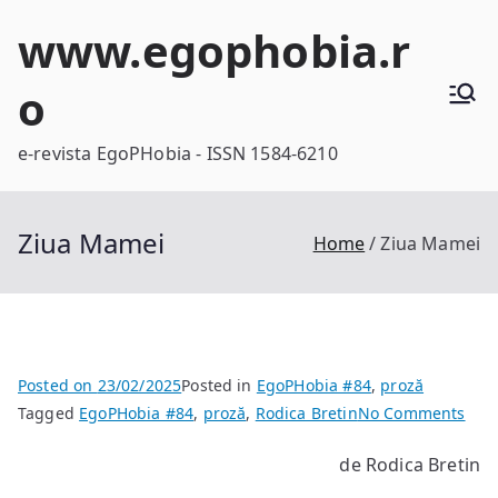
Skip
www.egophobia.r
to
content
o
e-revista EgoPHobia - ISSN 1584-6210
Ziua Mamei
Home
Ziua Mamei
Posted on
23/02/2025
Posted in
EgoPHobia #84
,
proză
on
Tagged
EgoPHobia #84
,
proză
,
Rodica Bretin
No Comments
Ziua
de Rodica Bretin
Mam