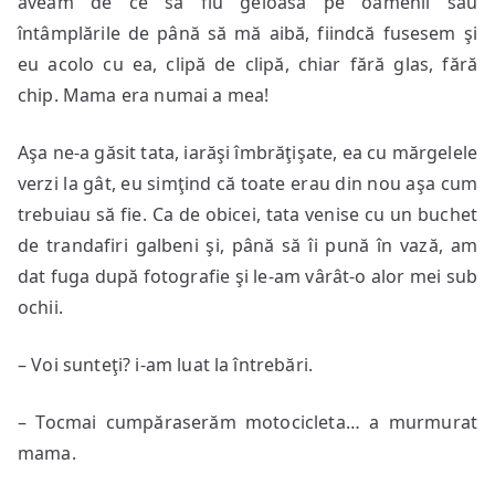
aveam de ce să fiu geloasă pe oamenii sau
întâmplările de până să mă aibă, fiindcă fusesem şi
eu acolo cu ea, clipă de clipă, chiar fără glas, fără
chip. Mama era numai a mea!
Aşa ne-a găsit tata, iarăşi îmbrăţişate, ea cu mărgelele
verzi la gât, eu simţind că toate erau din nou aşa cum
trebuiau să fie. Ca de obicei, tata venise cu un buchet
de trandafiri galbeni şi, până să îi pună în vază, am
dat fuga după fotografie şi le-am vârât-o alor mei sub
ochii.
– Voi sunteţi? i-am luat la întrebări.
– Tocmai cumpăraserăm motocicleta… a murmurat
mama.