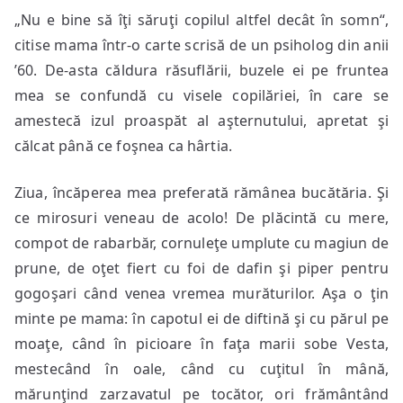
„Nu e bine să îţi săruţi copilul altfel decât în somn“,
citise mama într-o carte scrisă de un psiholog din anii
’60. De-asta căldura răsuflării, buzele ei pe fruntea
mea se confundă cu visele copilăriei, în care se
amestecă izul proaspăt al aşternutului, apretat şi
călcat până ce foşnea ca hârtia.
Ziua, încăperea mea preferată rămânea bucătăria. Şi
ce mirosuri veneau de acolo! De plăcintă cu mere,
compot de rabarbăr, cornuleţe umplute cu magiun de
prune, de oţet fiert cu foi de dafin şi piper pentru
gogoşari când venea vremea murăturilor. Aşa o ţin
minte pe mama: în capotul ei de diftină şi cu părul pe
moaţe, când în picioare în faţa marii sobe Vesta,
mestecând în oale, când cu cuţitul în mână,
mărunţind zarzavatul pe tocător, ori frământând