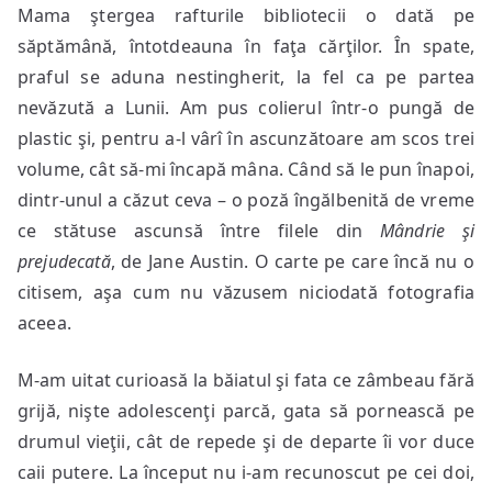
Mama ştergea rafturile bibliotecii o dată pe
săptămână, întotdeauna în faţa cărţilor. În spate,
praful se aduna nestingherit, la fel ca pe partea
nevăzută a Lunii. Am pus colierul într-o pungă de
plastic şi, pentru a-l vârî în ascunzătoare am scos trei
volume, cât să-mi încapă mâna. Când să le pun înapoi,
dintr-unul a căzut ceva – o poză îngălbenită de vreme
ce stătuse ascunsă între filele din
Mândrie şi
prejudecată
, de Jane Austin. O carte pe care încă nu o
citisem, aşa cum nu văzusem niciodată fotografia
aceea.
M-am uitat curioasă la băiatul şi fata ce zâmbeau fără
grijă, nişte adolescenţi parcă, gata să pornească pe
drumul vieţii, cât de repede şi de departe îi vor duce
caii putere. La început nu i-am recunoscut pe cei doi,