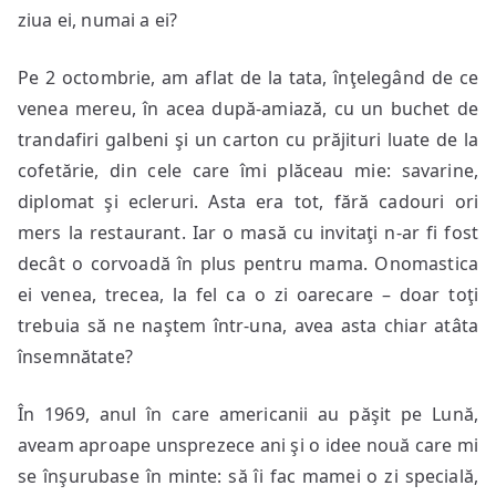
ziua ei, numai a ei?
Pe 2 octombrie, am aflat de la tata, înţelegând de ce
venea mereu, în acea după-amiază, cu un buchet de
trandafiri galbeni şi un carton cu prăjituri luate de la
cofetărie, din cele care îmi plăceau mie: savarine,
diplomat şi ecleruri. Asta era tot, fără cadouri ori
mers la restaurant. Iar o masă cu invitaţi n-ar fi fost
decât o corvoadă în plus pentru mama. Onomastica
ei venea, trecea, la fel ca o zi oarecare – doar toţi
trebuia să ne naştem într-una, avea asta chiar atâta
însemnătate?
În 1969, anul în care americanii au păşit pe Lună,
aveam aproape unsprezece ani şi o idee nouă care mi
se înşurubase în minte: să îi fac mamei o zi specială,