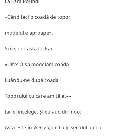
La Ezra Pound!
«Când faci o coadă de topor,
modelul e aproape».
Și îi spun asta lui Kai:
«Uite: O să modelăm coada
Luându-ne după coada
Toporului cu care am tăiat–»
Iar el înțelege. Și eu aud din nou:
Asta este în
Wên Fu
, de Lu Ji, secolul patru