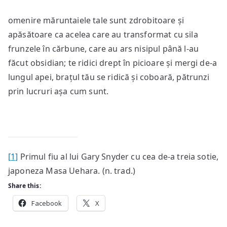
omenire măruntaiele tale sunt zdrobitoare și
apăsătoare ca acelea care au transformat cu sila
frunzele în cărbune, care au ars nisipul până l-au
făcut obsidian; te ridici drept în picioare și mergi de-a
lungul apei, brațul tău se ridică și coboară, pătrunzi
prin lucruri așa cum sunt.
[1]
Primul fiu al lui Gary Snyder cu cea de-a treia sotie,
japoneza Masa Uehara. (n. trad.)
Share this:
Facebook
X