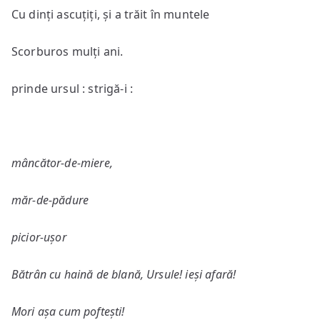
Cu dinți ascuțiți, și a trăit în muntele
Scorburos mulți ani.
prinde ursul : strigă-i :
mâncător-de-miere,
măr-de-pădure
picior-ușor
Bătrân cu haină de blană, Ursule! ieși afară!
Mori așa cum poftești!