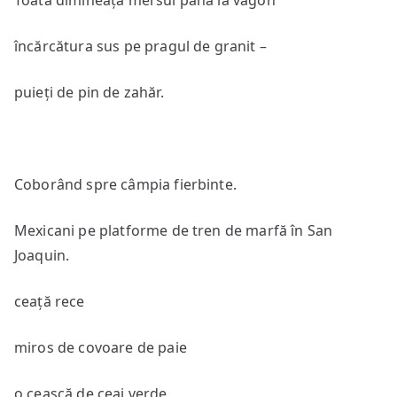
Toată dimineața mersul până la vagon
încărcătura sus pe pragul de granit –
puieți de pin de zahăr.
Coborând spre câmpia fierbinte.
Mexicani pe platforme de tren de marfă în San
Joaquin.
ceață rece
miros de covoare de paie
o ceașcă de ceai verde