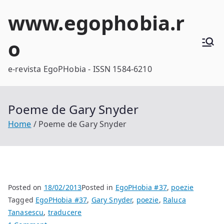
Skip
www.egophobia.r
to
content
o
e-revista EgoPHobia - ISSN 1584-6210
Poeme de Gary Snyder
Home
Poeme de Gary Snyder
Posted on
18/02/2013
Posted in
EgoPHobia #37
,
poezie
Tagged
EgoPHobia #37
,
Gary Snyder
,
poezie
,
Raluca
Tanasescu
,
traducere