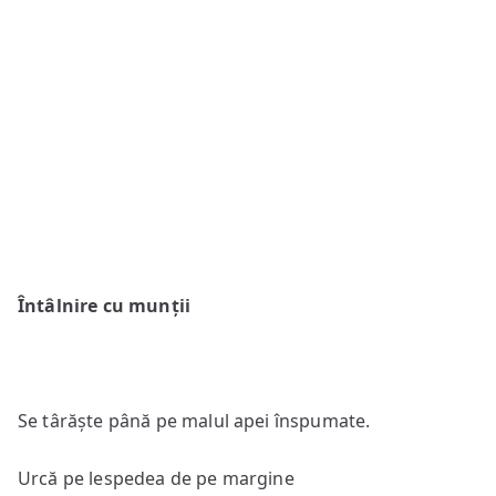
Întâlnire cu munții
Se târăște până pe malul apei înspumate.
Urcă pe lespedea de pe margine