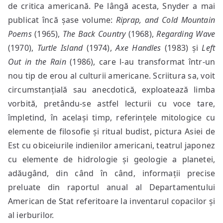
de critica americană. Pe lângă acesta, Snyder a mai
publicat încă șase volume:
Riprap, and Cold Mountain
Poems
(1965),
The Back Country
(1968),
Regarding Wave
(1970),
Turtle Island
(1974),
Axe Handles
(1983) și
Left
Out in the Rain
(1986), care l-au transformat într-un
nou tip de erou al culturii americane. Scriitura sa, voit
circumstanțială sau anecdotică, exploatează limba
vorbită, pretându-se astfel lecturii cu voce tare,
împletind, în același timp, referințele mitologice cu
elemente de filosofie și ritual budist, pictura Asiei de
Est cu obiceiurile indienilor americani, teatrul japonez
cu elemente de hidrologie și geologie a planetei,
adăugând, din când în când, informații precise
preluate din raportul anual al Departamentului
American de Stat referitoare la inventarul copacilor și
al ierburilor.