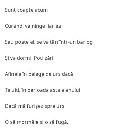
Sunt coapte acum
Curând, va ninge, iar ea
Sau poate el, se va târî într-un bârlog
Și va dormi. Poți zări
Afinele în balega de urs dacă
Te uiți, în perioada asta a anului
Dacă mă furișez spre urs
O să mormăie și o să fugă.