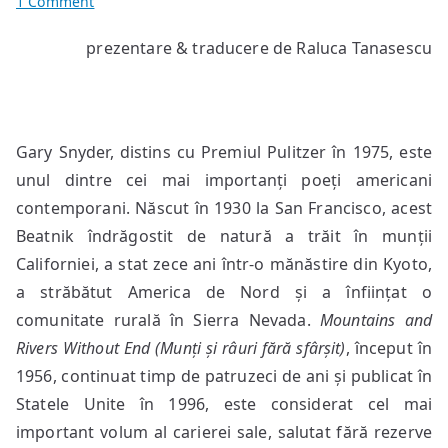
on
1 Comment
Poeme
prezentare & traducere de Raluca Tanasescu
de
Gary
Snyder
Gary Snyder, distins cu Premiul Pulitzer în 1975, este
unul dintre cei mai importanți poeți americani
contemporani. Născut în 1930 la San Francisco, acest
Beatnik îndrăgostit de natură a trăit în munții
Californiei, a stat zece ani într-o mănăstire din Kyoto,
a străbătut America de Nord și a înființat o
comunitate rurală în Sierra Nevada.
Mountains and
Rivers Without End (Munți și râuri fără sfârșit)
, început în
1956, continuat timp de patruzeci de ani și publicat în
Statele Unite în 1996, este considerat cel mai
important volum al carierei sale, salutat fără rezerve