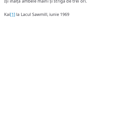
Își înalță ambele mâini și strigă de trei ori.
Kai
[1]
la Lacul Sawmill, iunie 1969