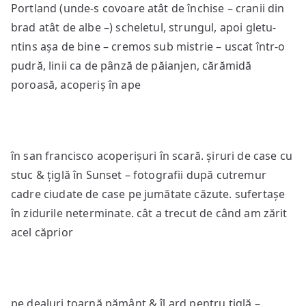
Portland (unde-s covoare atât de închise – cranii din
brad atât de albe –) scheletul, strungul, apoi gletu-
ntins așa de bine – cremos sub mistrie – uscat într-o
pudră, linii ca de pânză de păianjen, cărămidă
poroasă, acoperiș în ape
în san francisco acoperișuri în scară. șiruri de case cu
stuc & țiglă în Sunset – fotografii după cutremur
cadre ciudate de case pe jumătate căzute. sufertașe
în zidurile neterminate. cât a trecut de când am zărit
acel căprior
pe dealuri toarnă pământ & îl ard pentru țiglă –