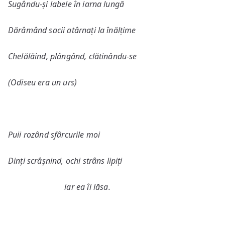
Sugându-și labele în iarna lungă
Dărâmând sacii atârnați la înălțime
Chelălăind, plângând, clătinându-se
(Odiseu era un urs)
Puii rozând sfârcurile moi
Dinți scrâșnind, ochi strâns lipiți
iar ea îi lăsa.