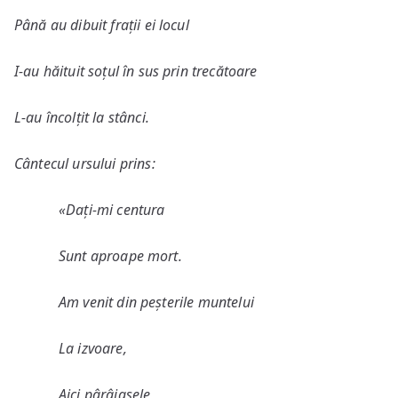
Până au dibuit frații ei locul
I-au hăituit soțul în sus prin trecătoare
L-au încolțit la stânci.
Cântecul ursului prins:
«Dați-mi centura
Sunt aproape mort.
Am venit din peșterile muntelui
La izvoare,
Aici pârâiașele