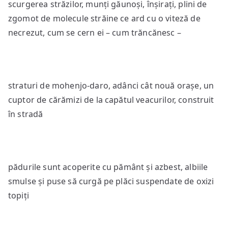
scurgerea străzilor, munți găunoși, înșirați, plini de
zgomot de molecule străine ce ard cu o viteză de
necrezut, cum se cern ei – cum trăncănesc –
straturi de mohenjo-daro, adânci cât nouă orașe, un
cuptor de cărămizi de la capătul veacurilor, construit
în stradă
pădurile sunt acoperite cu pământ și azbest, albiile
smulse și puse să curgă pe plăci suspendate de oxizi
topiți