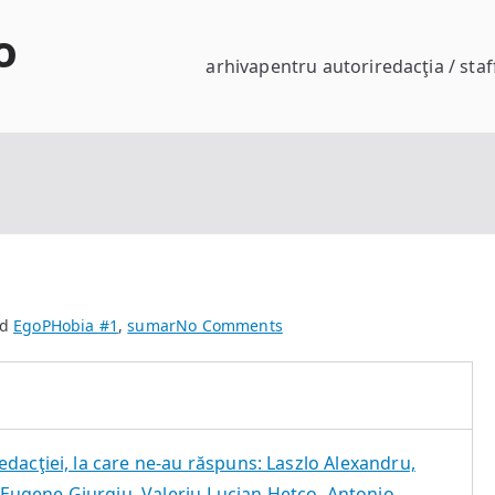
o
arhiva
pentru autori
redacţia / staf
on
ed
EgoPHobia #1
,
sumar
No Comments
EgoPHobia
#1
edacţiei, la care ne-au răspuns: Laszlo Alexandru,
ugene Giurgiu, Valeriu-Lucian Hetco, Antonio