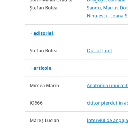
Ştefan Bolea
Sandu, Marius Dob
Ninulescu, Ioana S
~
editorial
Ştefan Bolea
Out of Joint
~
articole
Mircea Marin
Anatomia unui mit 
iQ666
cititor pierdut în 
Mareş Lucian
Interviul de angaj