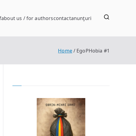
f
about us / for authors
contact
anunţuri
Home
EgoPHobia #1