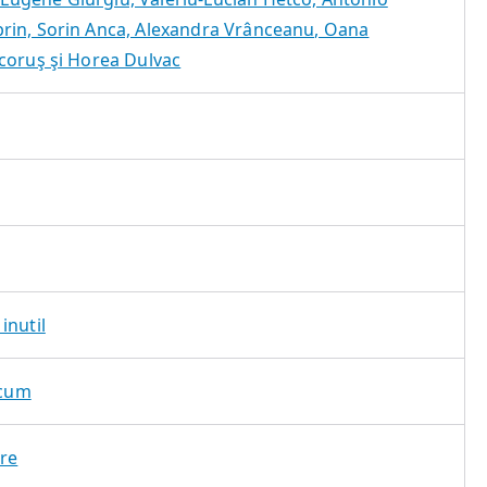
rin, Sorin Anca, Alexandra Vrânceanu, Oana
coruş şi Horea Dulvac
inutil
acum
are