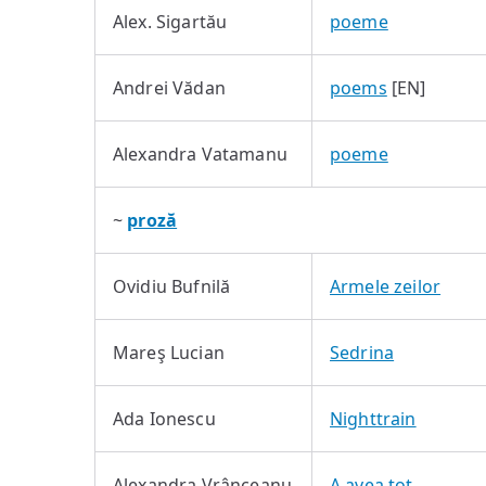
Alex. Sigartău
poeme
Andrei Vădan
poems
[EN]
Alexandra Vatamanu
poeme
~
proză
Ovidiu Bufnilă
Armele zeilor
Mareş Lucian
Sedrina
Ada Ionescu
Nighttrain
Alexandra Vrânceanu
A avea tot