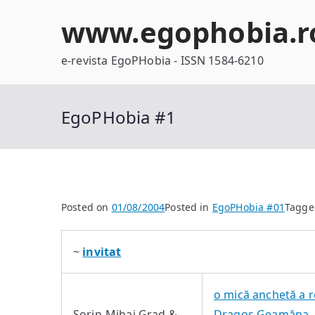
Skip
www.egophobia.r
to
content
e-revista EgoPHobia - ISSN 1584-6210
EgoPHobia #1
Posted on
01/08/2004
Posted in
EgoPHobia #01
Tagg
~
invitat
o mică anchetă a r
Sorin-Mihai Grad &
Dragoş Geamăna, E