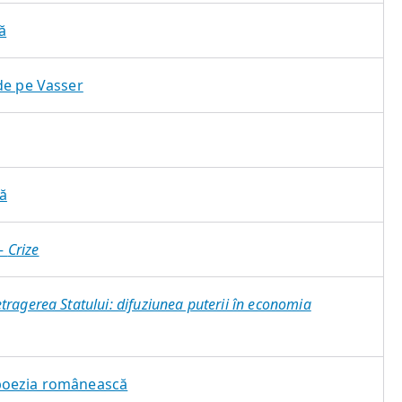
ă
de pe Vasser
ă
–
Crize
tragerea Statului: difuziunea puterii în economia
poezia românească