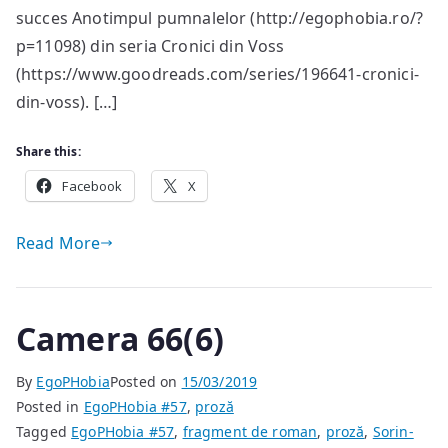
succes Anotimpul pumnalelor (http://egophobia.ro/?
p=11098) din seria Cronici din Voss
(https://www.goodreads.com/series/196641-cronici-
din-voss). […]
Share this:
Facebook
X
Read More
Camera 66(6)
By
EgoPHobia
Posted on
15/03/2019
Posted in
EgoPHobia #57
,
proză
Tagged
EgoPHobia #57
,
fragment de roman
,
proză
,
Sorin-