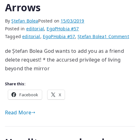
Arrows
By
Ştefan Bolea
Posted on
15/03/2019
Posted in
editorial
,
EgoPHobia #57
on
Tagged
editorial
,
EgoPHobia #57
,
Ștefan Bolea
1 Comment
Arro
de Ștefan Bolea God wants to add you as a friend
delete request! * the accursed privilege of living
beyond the mirror
Share this:
Facebook
X
Read More