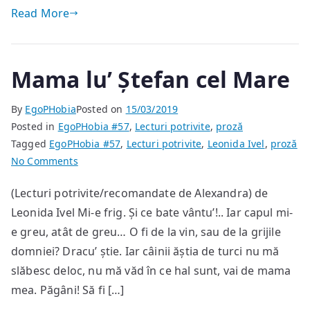
Read More
Mama lu’ Ștefan cel Mare
By
EgoPHobia
Posted on
15/03/2019
Posted in
EgoPHobia #57
,
Lecturi potrivite
,
proză
Tagged
EgoPHobia #57
,
Lecturi potrivite
,
Leonida Ivel
,
proză
on
No Comments
Mama
(Lecturi potrivite/recomandate de Alexandra) de
lu’
Leonida Ivel Mi-e frig. Și ce bate vântu’!.. Iar capul mi-
Ștefan
cel
e greu, atât de greu… O fi de la vin, sau de la grijile
Mare
domniei? Dracu’ știe. Iar câinii ăștia de turci nu mă
slăbesc deloc, nu mă văd în ce hal sunt, vai de mama
mea. Păgâni! Să fi […]