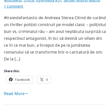
Mitoceanu
,
critică
,
EgoPHobia #57
,
Şerban Andrei Mazilu
on
1 Comment
Despre
#traiestefantastic de Andreea Sterea Citind de curând
villains
un thriller polițist construit pe model clasic – polițistul
numai
de
bun vs. criminalul rău – am avut neplăcuta surpriză ca
bine:
respectivul antagonist, în loc să devină un villain din
monștri,
ce în ce mai bun, a început de pe la jumătatea
antagoniști,
romanului să se transforme într-o caricatură de om.
anti-
De la […]
antagoniști
și
Share this:
snowflakes
Facebook
X
Read More