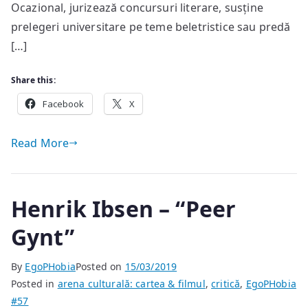
Ocazional, jurizează concursuri literare, susține
prelegeri universitare pe teme beletristice sau predă
[…]
Share this:
Facebook
X
Read More
Henrik Ibsen – “Peer
Gynt”
By
EgoPHobia
Posted on
15/03/2019
Posted in
arena culturală: cartea & filmul
,
critică
,
EgoPHobia
#57