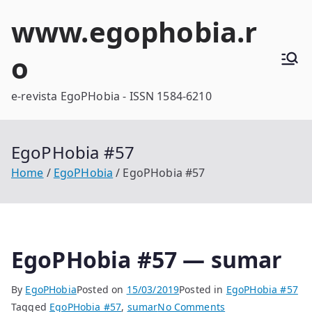
Skip
www.egophobia.r
to
content
o
e-revista EgoPHobia - ISSN 1584-6210
EgoPHobia #57
Home
EgoPHobia
EgoPHobia #57
EgoPHobia #57 — sumar
By
EgoPHobia
Posted on
15/03/2019
Posted in
EgoPHobia #57
on
Tagged
EgoPHobia #57
,
sumar
No Comments