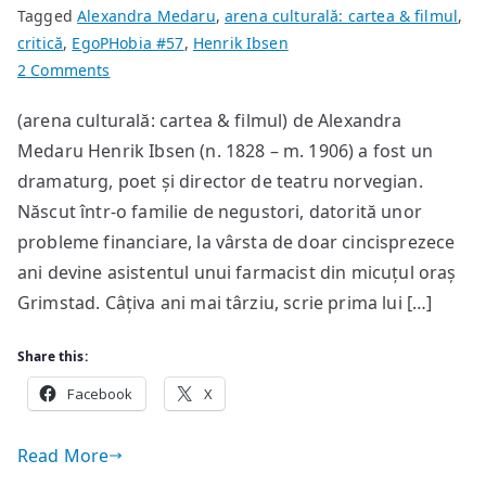
Tagged
Alexandra Medaru
,
arena culturală: cartea & filmul
,
critică
,
EgoPHobia #57
,
Henrik Ibsen
on
2 Comments
Henrik
(arena culturală: cartea & filmul) de Alexandra
Ibsen
Medaru Henrik Ibsen (n. 1828 – m. 1906) a fost un
–
“Peer
dramaturg, poet și director de teatru norvegian.
Gynt”
Născut într-o familie de negustori, datorită unor
probleme financiare, la vârsta de doar cincisprezece
ani devine asistentul unui farmacist din micuțul oraș
Grimstad. Câțiva ani mai târziu, scrie prima lui […]
Share this:
Facebook
X
Read More