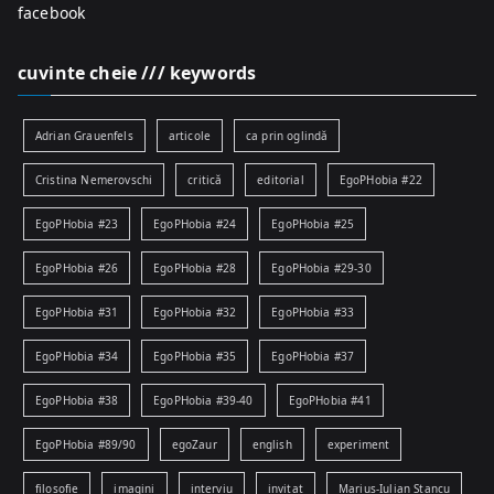
facebook
cuvinte cheie /// keywords
Adrian Grauenfels
articole
ca prin oglindă
Cristina Nemerovschi
critică
editorial
EgoPHobia #22
EgoPHobia #23
EgoPHobia #24
EgoPHobia #25
EgoPHobia #26
EgoPHobia #28
EgoPHobia #29-30
EgoPHobia #31
EgoPHobia #32
EgoPHobia #33
EgoPHobia #34
EgoPHobia #35
EgoPHobia #37
EgoPHobia #38
EgoPHobia #39-40
EgoPHobia #41
EgoPHobia #89/90
egoZaur
english
experiment
filosofie
imagini
interviu
invitat
Marius-Iulian Stancu