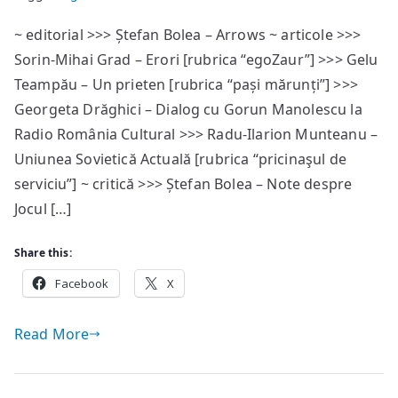
EgoPHobia
~ editorial >>> Ștefan Bolea – Arrows ~ articole >>>
#57
Sorin-Mihai Grad – Erori [rubrica “egoZaur”] >>> Gelu
—
sumar
Teampău – Un prieten [rubrica “pași mărunți”] >>>
Georgeta Drăghici – Dialog cu Gorun Manolescu la
Radio România Cultural >>> Radu-Ilarion Munteanu –
Uniunea Sovietică Actuală [rubrica “pricinaşul de
serviciu”] ~ critică >>> Ștefan Bolea – Note despre
Jocul […]
Share this:
Facebook
X
Read More