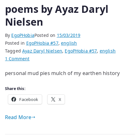
poems by Ayaz Daryl
Nielsen
By
EgoPHobia
Posted on
15/03/2019
Posted in
EgoPHobia #57
,
english
Tagged
Ayaz Daryl Nielsen
,
EgoPHobia #57
,
english
on
1 Comment
poems
personal mud pies mulch of my earthen history
by
Ayaz
Share this:
Daryl
Nielsen
Facebook
X
Read More