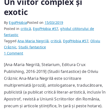
Un viitor complex și
exotic
By
EgoPHobia
Posted on
15/03/2019
Posted in
critică
,
EgoPHobia #57
,
ghidul cititorului de
fantastic
Tagged
Ana-Maria Negrilă
,
critică
,
EgoPHobia #57
,
Oliviu
Crâznic
,
Studii fantastice
on
1 Comment
Un
[Ana-Maria Negrilă, Stelarium, Editura Crux
viitor
Publishing, 2016-2019] (Studii fantastice) de Oliviu
complex
și
Crâznic Ana-Maria Negrilă este scriitoare
exotic
multipremiată (proză), antologatoare, traducătoare,
publicistă (a publicat critică literar-artistică, inclusiv în
Apostrof, revistă a Uniunii Scriitorilor din România,
precum și articole științifice, în țară și peste hotare).