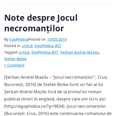
Note despre Jocul
necromanților
By
EgoPHobia
Posted on
15/03/2019
Posted in
critică
,
EgoPHobia #57
Tagged
critică
,
EgoPHobia #57
,
Şerban Andrei Mazilu
,
Ștefan Bolea
on
1 Comment
Note
[Șerban Andrei Mazilu – “Jocul necromanților”, Crux,
despre
București, 2016] de Ștefan Bolea Sunt un fan al lui
Jocul
necromanților
Șerban Andrei Mazilu încă de la primul lui roman
publicat direct în engleză, despre care am scris aici
(http://egophobia.ro/?p=9654). Jocul necromanților
(București: Crux, 2016) este continuarea romanului de