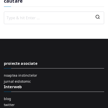
căutare
S
e
a
r
c
h
f
proiecte asociate
o
r
noaptea instinctelor
:
jurnal eidotomic
Interweb
blog
twitter