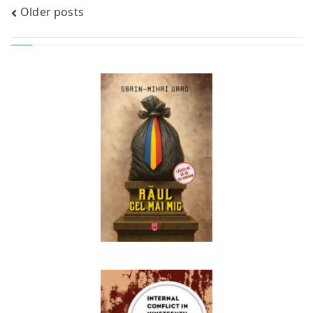
Posts
Older posts
navigation