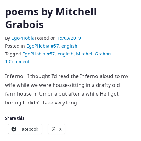
poems by Mitchell
Grabois
By
EgoPHobia
Posted on
15/03/2019
Posted in
EgoPHobia #57
,
english
Tagged
EgoPHobia #57
,
english
,
Mitchell Grabois
on
1 Comment
poems
Inferno I thought I’d read the Inferno aloud to my
by
wife while we were house-sitting in a drafty old
Mitchell
Grabois
farmhouse in Umbria but after a while Hell got
boring It didn’t take very long
Share this:
Facebook
X