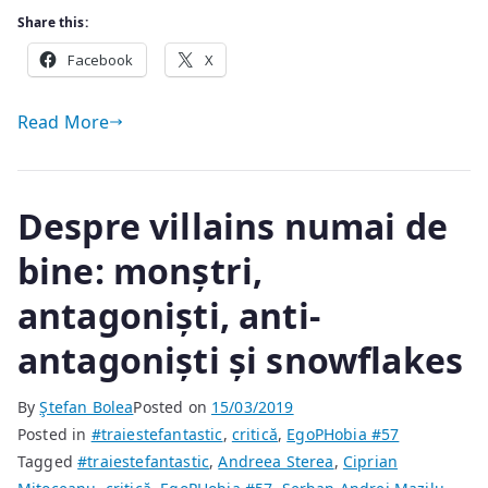
Share this:
Facebook
X
Read More
Despre villains numai de
bine: monștri,
antagoniști, anti-
antagoniști și snowflakes
By
Ştefan Bolea
Posted on
15/03/2019
Posted in
#traiestefantastic
,
critică
,
EgoPHobia #57
Tagged
#traiestefantastic
,
Andreea Sterea
,
Ciprian