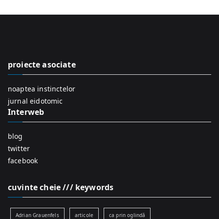
a
r
c
h
f
proiecte asociate
o
r
noaptea instinctelor
:
jurnal eidotomic
Interweb
blog
twitter
facebook
cuvinte cheie /// keywords
Adrian Grauenfels
articole
ca prin oglindă