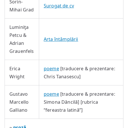
Sorin-
Surogat de cv
Mihai Grad
Luminiţa
Petcu &
Arta întâmplării
Adrian
Grauenfels
Erica
poeme
[traducere & prezentare:
Wright
Chris Tanasescu]
Gustavo
poeme
[traducere & prezentare:
Marcello
Simona Dăncilă] [rubrica
Galliano
“fereastra latină”]
~
proză