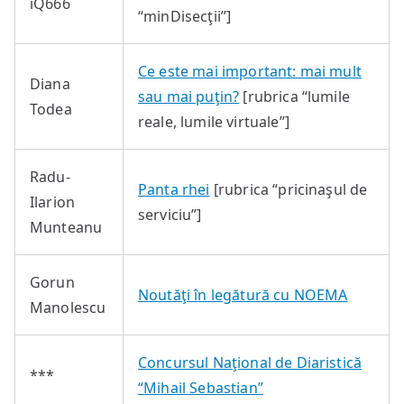
iQ666
“minDisecţii”]
Ce este mai important: mai mult
Diana
sau mai puţin?
[rubrica “lumile
Todea
reale, lumile virtuale”]
Radu-
Panta rhei
[rubrica “pricinaşul de
Ilarion
serviciu”]
Munteanu
Gorun
Noutăţi în legătură cu NOEMA
Manolescu
Concursul Naţional de Diaristică
***
“Mihail Sebastian”