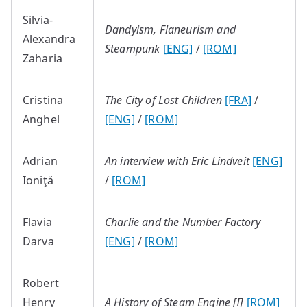
Silvia-
Dandyism, Flaneurism and
Alexandra
Steampunk
[ENG]
/
[ROM]
Zaharia
Cristina
The City of Lost Children
[FRA]
/
Anghel
[ENG]
/
[ROM]
Adrian
An interview with Eric Lindveit
[ENG]
Ioniţă
/
[ROM]
Flavia
Charlie and the Number Factory
Darva
[ENG]
/
[ROM]
Robert
Henry
A History of Steam Engine [I]
[ROM]