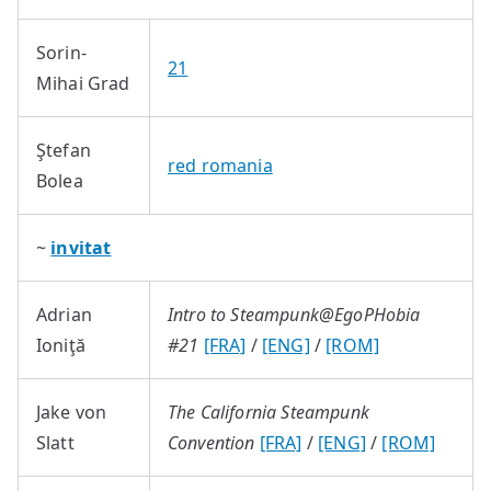
Sorin-
21
Mihai Grad
Ştefan
red romania
Bolea
~
invitat
Adrian
Intro to Steampunk@EgoPHobia
Ioniţă
#21
[FRA]
/
[ENG]
/
[ROM]
Jake von
The California Steampunk
Slatt
Convention
[FRA]
/
[ENG]
/
[ROM]