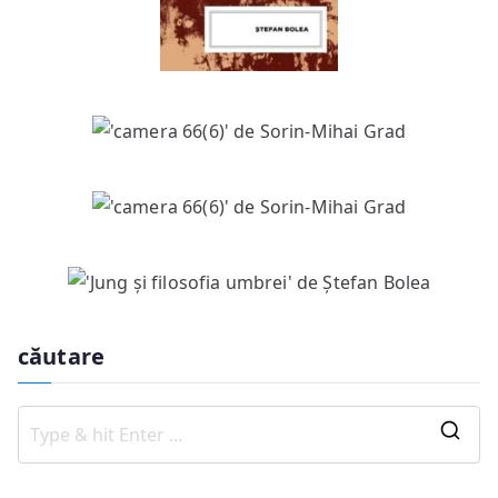
căutare
S
e