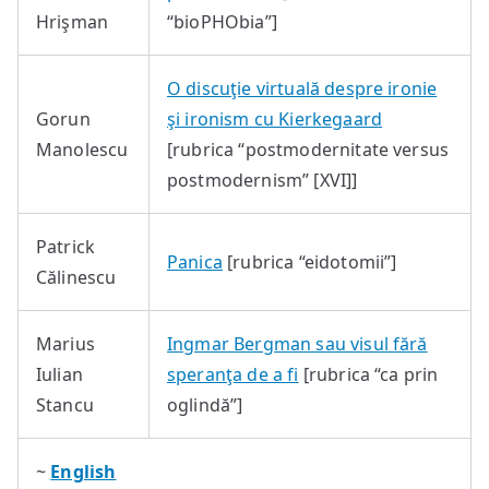
Hrişman
“bioPHObia”]
O discuţie virtuală despre ironie
Gorun
şi ironism cu Kierkegaard
Manolescu
[rubrica “postmodernitate versus
postmodernism” [XVI]]
Patrick
Panica
[rubrica “eidotomii”]
Călinescu
Marius
Ingmar Bergman sau visul fără
Iulian
speranţa de a fi
[rubrica “ca prin
Stancu
oglindă”]
~
English