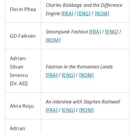
Charles Babbage and the Difference
Florin Pîtea
Engine
[FRA]
/
[ENG]
/
[ROM]
Steampunk Fashion
[FRA]
/
[ENG]
/
GD Falksen
[ROM]
Adrian-
Silvan
Fashion in the Romanian Lands
Ionescu
[FRA]
/
[ENG]
/
[ROM]
[Dr. ASI]
An interview with Stephen Rothwell
Alina Roşu
[FRA]
/
[ENG]
/
[ROM]
Adrian