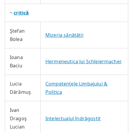
~
critică
Ştefan
Mizeria sănătăţii
Bolea
Ioana
Hermeneutica lui Schleiermacher
Baciu
Lucia
Competenţele Limbajului &
Dărămuş
Politica
Ivan
Dragoş
Intelectualul îndrăgostit
Lucian