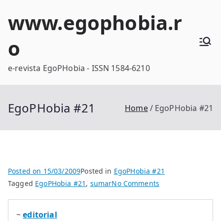
Skip
www.egophobia.r
to
content
o
e-revista EgoPHobia - ISSN 1584-6210
EgoPHobia #21
Home
EgoPHobia #21
Posted on
15/03/2009
Posted in
EgoPHobia #21
on
Tagged
EgoPHobia #21
,
sumar
No Comments
EgoPHobia
#21
~
editorial