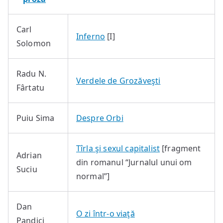
Carl
Inferno
[I]
Solomon
Radu N.
Verdele de Grozăveşti
Fârtatu
Puiu Sima
Despre Orbi
Tîrla şi sexul capitalist
[fragment
Adrian
din romanul “Jurnalul unui om
Suciu
normal”]
Dan
O zi într-o viaţă
Pandici