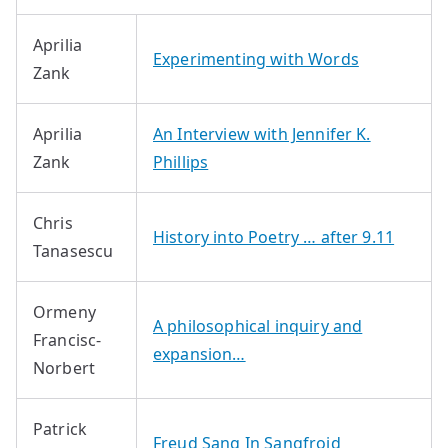
Aprilia
Experimenting with Words
Zank
Aprilia
An Interview with Jennifer K.
Zank
Phillips
Chris
History into Poetry … after 9.11
Tanasescu
Ormeny
A philosophical inquiry and
Francisc-
expansion…
Norbert
Patrick
Freud Sang In Sangfroid