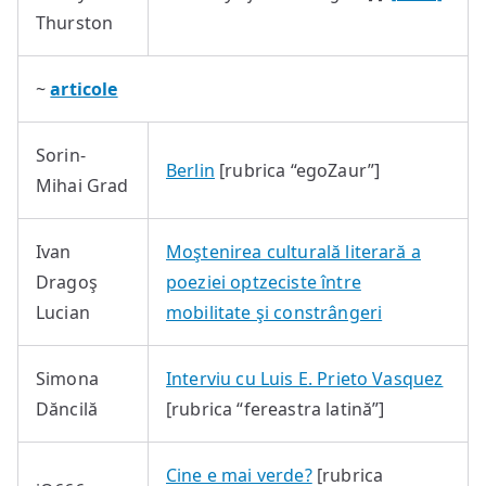
Thurston
~
articole
Sorin-
Berlin
[rubrica “egoZaur”]
Mihai Grad
Ivan
Moştenirea culturală literară a
Dragoş
poeziei optzeciste între
Lucian
mobilitate şi constrângeri
Simona
Interviu cu Luis E. Prieto Vasquez
Dăncilă
[rubrica “fereastra latină”]
Cine e mai verde?
[rubrica