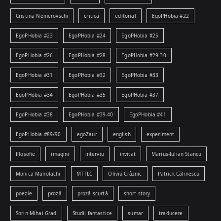
Cristina Nemerovschi
critică
editorial
EgoPHobia #22
EgoPHobia #23
EgoPHobia #24
EgoPHobia #25
EgoPHobia #26
EgoPHobia #28
EgoPHobia #29-30
EgoPHobia #31
EgoPHobia #32
EgoPHobia #33
EgoPHobia #34
EgoPHobia #35
EgoPHobia #37
EgoPHobia #38
EgoPHobia #39-40
EgoPHobia #41
EgoPHobia #89/90
egoZaur
english
experiment
filosofie
imagini
interviu
invitat
Marius-Iulian Stancu
Monica Manolachi
MTTLC
Oliviu Crâznic
Patrick Călinescu
poezie
proză
proză scurtă
short story
Sorin-Mihai Grad
Studii fantastice
sumar
traducere