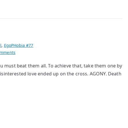
l
,
EgoPHobia #77
on
omments
Abysmal
ou must beat them all. To achieve that, take them one by
101
isinterested love ended up on the cross. AGONY. Death