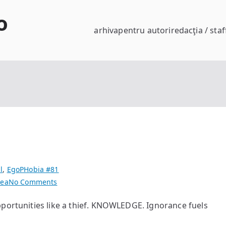
o
arhiva
pentru autori
redacţia / staf
l
,
EgoPHobia #81
on
lea
No Comments
Abysmal
pportunities like a thief. KNOWLEDGE. Ignorance fuels
103