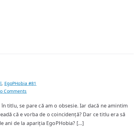
l
,
EgoPHobia #81
on
o Comments
20
în titlu, se pare că am o obsesie. Iar dacă ne amintim
readă că e vorba de o coincidență? Dar ce titlu era să
de ani de la apariția EgoPHobia? […]