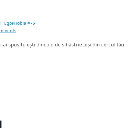
l
,
EgoPHobia #75
on
omments
DCLXVI
i spus tu ești dincolo de sihăstrie Ieși din cercul tău
Love
Songs
d