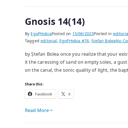
Gnosis 14(14)
By
EgoPHobia
Posted on
15/06/2023
Posted in
editoria
Tagged
editorial
,
EgoPHobia #76
,
Ștefan Bolea
No C
by Ștefan Bolea once you realize that your exist
it the caressing of sand on empty soles, a gust
on the canal, the sonic quality of light, the bap
Share this:
Facebook
X
Read More