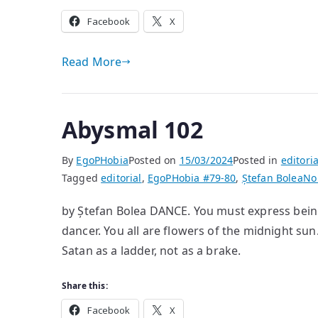
Facebook
X
Read More
Abysmal 102
By
EgoPHobia
Posted on
15/03/2024
Posted in
editoria
Tagged
editorial
,
EgoPHobia #79-80
,
Ștefan Bolea
No
by Ștefan Bolea DANCE. You must express being w
dancer. You all are flowers of the midnight sun
Satan as a ladder, not as a brake.
Share this:
Facebook
X