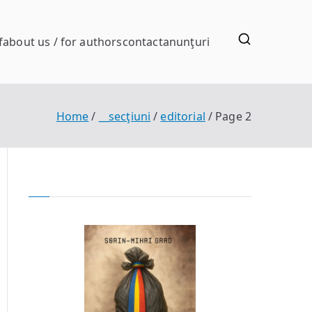
f
about us / for authors
contact
anunţuri
Home
__secţiuni
editorial
Page 2