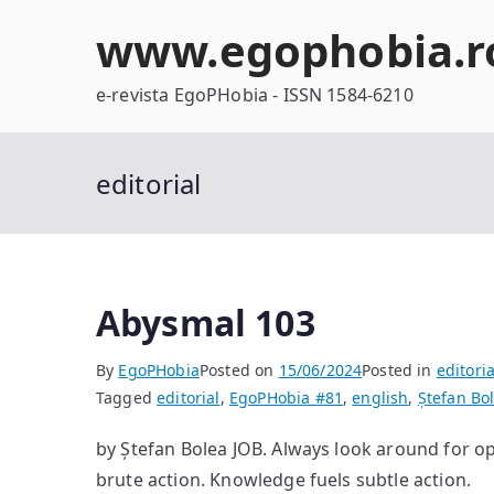
Skip
www.egophobia.r
to
content
e-revista EgoPHobia - ISSN 1584-6210
editorial
Abysmal 103
By
EgoPHobia
Posted on
15/06/2024
Posted in
editoria
Tagged
editorial
,
EgoPHobia #81
,
english
,
Ștefan Bo
by Ștefan Bolea JOB. Always look around for o
brute action. Knowledge fuels subtle action.