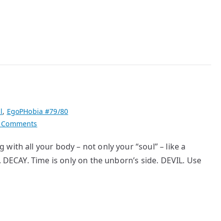
l
,
EgoPHobia #79/80
on
 Comments
Abysmal
ith all your body – not only your “soul” – like a
102
. DECAY. Time is only on the unborn’s side. DEVIL. Use