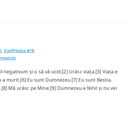
l
,
EgoPHobia #78
on
omments
Decalogul
l negativum și o să vă ucid.[2] Urăsc viața.[3] Viața e
a murit.[6] Eu sunt Dumnezeu.[7] Eu sunt Bestia.
.[8] Mă urăsc pe Mine.[9] Dumnezeu e Nihil și nu vei