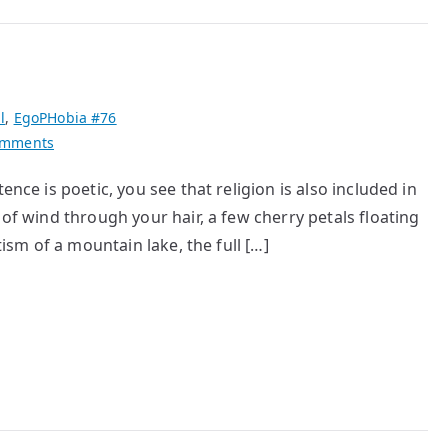
l
,
EgoPHobia #76
on
omments
Gnosis
ence is poetic, you see that religion is also included in
14(14)
 of wind through your hair, a few cherry petals floating
tism of a mountain lake, the full […]