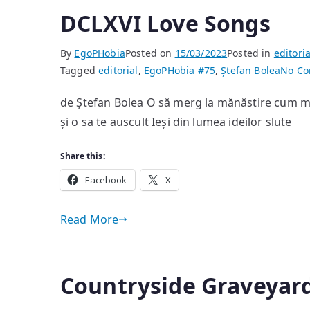
DCLXVI Love Songs
By
EgoPHobia
Posted on
15/03/2023
Posted in
editoria
Tagged
editorial
,
EgoPHobia #75
,
Ștefan Bolea
No C
de Ștefan Bolea O să merg la mănăstire cum mi-a
și o sa te auscult Ieși din lumea ideilor slute
Share this:
Facebook
X
Read More
Countryside Graveyar