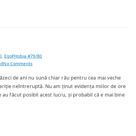
l
,
EgoPHobia #79/80
on
ad
No Comments
80/20
zeci de ani nu sună chiar rău pentru cea mai veche
riție neîntreruptă. Nu am ținut evidența miilor de ore
 au făcut posibil acest lucru, și probabil că e mai bine