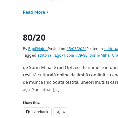
Read More
80/20
By
EgoPHobia
Posted on
15/03/2024
Posted in
editoria
Tagged
editorial
,
EgoPHobia #79-80
,
Sorin-Mihai Gr
de Sorin-Mihai Grad Optzeci de numere în două
revistă culturală online de limbă română cu apa
de muncă (niciodată plătită, uneori inutilă) care
așa. Sper doar […]
Share this:
Facebook
X