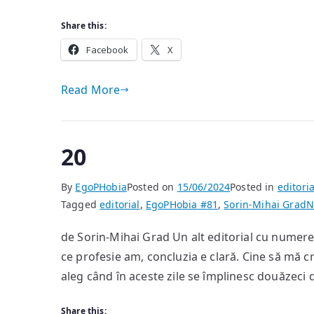
Share this:
Facebook
X
Read More
20
By
EgoPHobia
Posted on
15/06/2024
Posted in
editoria
Tagged
editorial
,
EgoPHobia #81
,
Sorin-Mihai Grad
N
de Sorin-Mihai Grad Un alt editorial cu numere 
ce profesie am, concluzia e clară. Cine să mă c
aleg când în aceste zile se împlinesc douăzeci 
Share this: