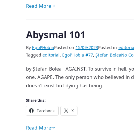
Read More
Abysmal 101
By
EgoPHobia
Posted on
15/09/2023
Posted in
editoria
Tagged
editorial
,
EgoPHobia #77
,
Ștefan Bolea
No C
by Ștefan Bolea AGAINST. To survive in hell, y
one. AGAPE. The only person who believed in d
doesn’t exist but dying has being.
Share this:
Facebook
X
Read More