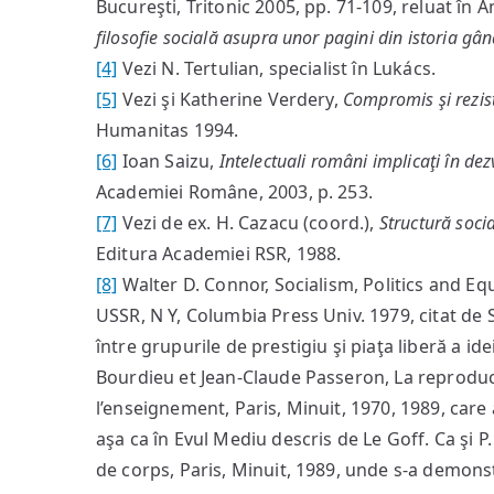
Bucureşti, Tritonic 2005, pp. 71-109, reluat în 
filosofie socială asupra unor pagini din istoria gân
[4]
Vezi N. Tertulian, specialist în Lukács.
[5]
Vezi şi Katherine Verdery,
Compromis şi rezis
Humanitas 1994.
[6]
Ioan Saizu,
Intelectuali români implicaţi în dez
Academiei Române, 2003, p. 253.
[7]
Vezi de ex. H. Cazacu (coord.),
Structură socia
Editura Academiei RSR, 1988.
[8]
Walter D. Connor, Socialism, Politics and E
USSR, N Y, Columbia Press Univ. 1979, citat de S
între grupurile de prestigiu şi piaţa liberă a id
Bourdieu et Jean-Claude Passeron, La reprodu
l’enseignement, Paris, Minuit, 1970, 1989, care 
aşa ca în Evul Mediu descris de Le Goff. Ca şi P
de corps, Paris, Minuit, 1989, unde s-a demonstr