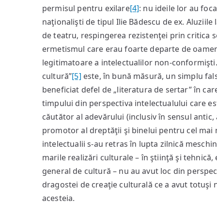
permisul pentru exilare
[4]
: nu ideile lor au foca
naţionalişti de tipul Ilie Bădescu de ex. Aluziile
de teatru, respingerea rezistenţei prin critica so
ermetismul care erau foarte departe de oameni
legitimatoare a intelectualilor non-conformişti.
cultură”
[5]
este, în bună măsură, un simplu fal
beneficiat defel de „literatura de sertar” în care
timpului din perspectiva intelectualului care es
căutător al adevărului (inclusiv în sensul antic
promotor al dreptăţii şi binelui pentru cel mai 
intelectualii s-au retras în lupta zilnică meschi
marile realizări culturale – în ştiinţă şi tehnică,
general de cultură – nu au avut loc din perspect
dragostei de creaţie culturală ce a avut totuşi
acesteia.