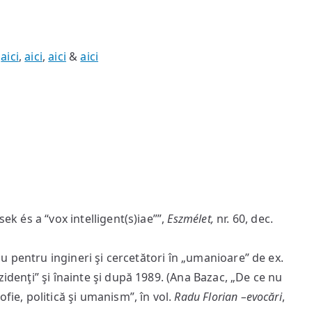
e
aici
,
aici
,
aici
&
aici
ek és a “vox intelligent(s)iae””,
Eszmélet,
nr. 60, dec.
 nu pentru ingineri şi cercetători în „umanioare” de ex.
idenţi” şi înainte şi după 1989. (Ana Bazac, „De ce nu
fie, politică şi umanism”, în vol.
Radu Florian –evocări
,