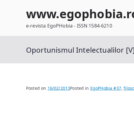
Skip
www.egophobia.r
to
content
e-revista EgoPHobia - ISSN 1584-6210
Oportunismul Intelectualilor [V
Posted on
16/02/2013
Posted in
EgoPHobia #37
,
filos