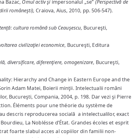
Ana Bazac,
Omul activ şi
impersonalul „se”
(Perspectivă de
dirii româneşti),
Craiova, Aius, 2010, pp. 506-547).
tenţă: cultura română sub Ceauşescu
, Bucureşti,
voltarea civilizaţiei economice
, Bucureşti, Editura
lă, diversificare, diferenţiere, omogenizare
, Bucureşti,
quality: Hierarchy and Change in Eastern Europe and the
orin Adam Matei, Boierii minţii. Intelectualii români
eilor, Bucureşti, Compania, 2004, p. 198. Dar vezi şi Pierre
ction. Éléments pour une théorie du système de
au descris reproducerea socială a intelectualilor, exact
. Bourdieu, La Noblésse d’État. Grandes écoles et esprit
at foarte slabul acces al copiilor din familii non-