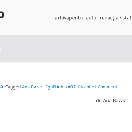
o
arhiva
pentru autori
redacţia / staf
]
on
ofie
Tagged
Ana Bazac
,
EgoPHobia #37
,
filosofie
1 Comment
Oportu
de Ana Bazac
Intelec
[V]