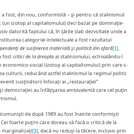
r a fost, din nou, conformistă – şi pentru că stalinismul
 (un izotop al capitalismului) deci bazat pe dominaţie-
usiv datorită faptului că, în ţările slab dezvoltate unde a
stituirea categoriei intelectuale a fost rezultatul
pendenţi de susţinerea materială şi politică din afară
[1]
.
u fost
critici de la dreapta
ai stalinismului, echivalându-l
 economico-social (izotop al capitalismului) prin care s-
a culturii, reducând astfel stalinismul la regimul politic
devenit susţinătorii înfocaţi ai „restauraţiei”
ii şi democraţiei au înfăţişarea ambivalentă care cel puţin
rmismul.
ticomunişti de după 1989 au fost înainte conformişti
. Cei foarte puţini care doreau să facă o critică de la
n marginalizaţi
[3]
, dacă nu reduşi la tăcere, inclusiv prin