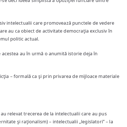
e deci ideea simplistă a opoziţiei funciare dintre
usiv intelectualii care promovează punctele de vedere
are au ca obiect de activitate democraţia exclusiv în
emul politic actual.
 acestea au în urmă o anumită istorie deja în
icţia – formală ca şi prin privarea de mijloace materiale
i au relevat trecerea de la intelectualii care au pus
itate şi raţionalism) – intelectualii „legislatori” – la