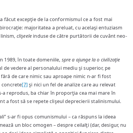
a făcut excepţie de la conformismul ce a fost mai
 birocraţie: majoritatea a preluat, cu acelaşi entuziasm
alinism,
clişeele
induse de către purtătorii de cuvânt neo-
 în 1989, în toate domeniile,
spre a ajunge la o civilizaţie
ctul de vedere al personalului mediu şi superior, pe
 fără de care nimic sau aproape nimic n-ar fi fost
ce concrete
[7]
şi nici un fel de analize care au relevat
 s-a reprodus, ba chiar în proporţia cea mai mare în
t a fost să se repete clişeul deprecierii stalinismului.
uali” s-ar fi opus comunismului – ca răspuns la ideea
rmează un bloc omogen – despre ceilalţi (dar, desigur, nu