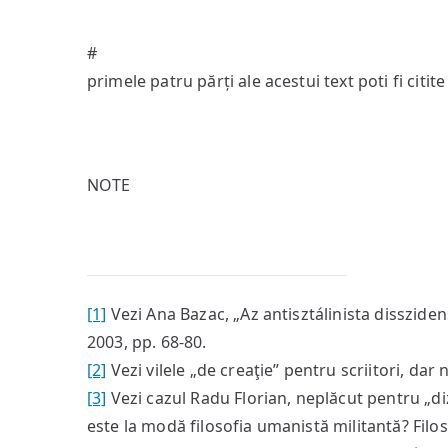
#
primele patru părți ale acestui text poti fi citit
NOTE
[1]
Vezi Ana Bazac, „Az antisztálinista disszidens
2003, pp. 68-80.
[2]
Vezi vilele „de creaţie” pentru scriitori, dar
[3]
Vezi cazul Radu Florian, neplăcut pentru „diz
este la modă filosofia umanistă militantă? Filoso