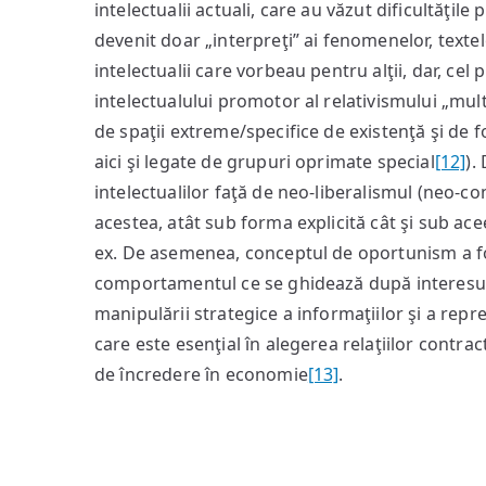
intelectualii actuali, care au văzut dificultăţile
devenit doar „interpreţi” ai fenomenelor, texte
intelectualii care vorbeau pentru alţii, dar, cel
intelectualului promotor al relativismului „mult
de spaţii extreme/specifice de existenţă şi de 
aici şi legate de grupuri oprimate special
[12]
).
intelectualilor faţă de neo-liberalismul (neo-con
acestea, atât sub forma explicită cât şi sub acee
ex. De asemenea, conceptul de oportunism a fo
comportamentul ce se ghidează după interesul pr
manipulării strategice a informaţiilor şi a repr
care este esenţial în alegerea relaţiilor contrac
de încredere în economie
[13]
.