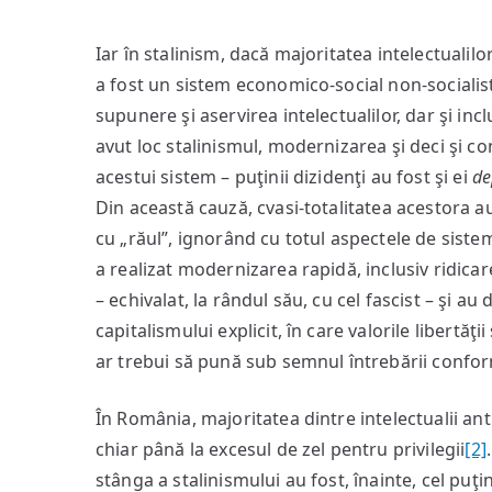
Iar în stalinism, dacă majoritatea intelectualilo
a fost un sistem economico-social non-socialist
supunere şi aservirea intelectualilor, dar şi incl
avut loc stalinismul, modernizarea şi deci şi con
acestui sistem – puţinii dizidenţi au fost şi ei
de
Din această cauză, cvasi-totalitatea acestora a
cu „răul”, ignorând cu totul aspectele de sistem
a realizat modernizarea rapidă, inclusiv ridicare
– echivalat, la rândul său, cu cel fascist – şi au 
capitalismului explicit, în care valorile libertăţ
ar trebui să pună sub semnul întrebării confo
În România, majoritatea dintre intelectualii an
chiar până la excesul de zel pentru privilegii
[2]
stânga a stalinismului au fost, înainte, cel puţi