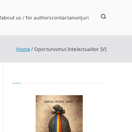
f
about us / for authors
contact
anunţuri
Home
Oportunismul Intelectualilor [V]
nismul
tualilor