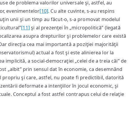
 puse de problema valorilor universale şi, astfel, au
lor, evenimentelor
[10]
. Cu alte cuvinte, s-au respins
 puţin unii şi un timp au făcut-o, s-a promovat modelul
icultural”
[11]
şi al prezenţei în „micropolitică” (legată
focalizarea asupra drepturilor şi problemelor care există
 Dar direcţia cea mai importantă a poziţiei majorităţii
servatorismul) actual a fost şi este alinierea lor la
a implicită, a social-democraţiei „celei de a treia căi” de
st „albit” prin sensul dat în economie, ca desemnând
opriu şi care, astfel, nu poate fi predictibil, datorită
ezentării deformate a intenţiilor în jocul economic, şi
tuale. Conceptul a fost astfel contrapus celui de relaţie