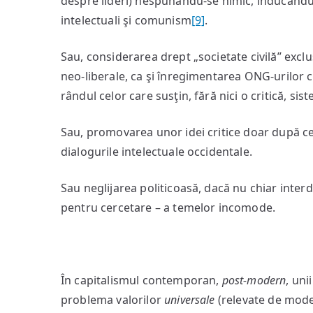
despre lideri) nespunându-se nimic, inducându-s
intelectuali şi comunism
[9]
.
Sau, considerarea drept „societate civilă” excl
neo-liberale, ca şi înregimentarea ONG-urilor c
rândul celor care susţin, fără nici o critică, sist
Sau, promovarea unor idei critice doar după ce
dialogurile intelectuale occidentale.
Sau neglijarea politicoasă, dacă nu chiar interd
pentru cercetare – a temelor incomode.
În capitalismul contemporan,
post-modern
, uni
problema valorilor
universale
(relevate de modern