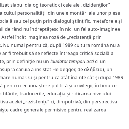
lizat slabul dialog teoretic ci cele ale „dizidenţilor”
 la cultul personalităţii din unele montări ale unor piese
cială sau cel puţin prin dialogul ştiinţific, metaforele şi
i de rând nu îndreptăţesc în nici un fel auto-imaginea
 Astfel încât imaginea roză de „rezistenţă prin
s. Nu numai pentru că, după 1989 cultura română nu a
 ar fi trebuit să se reflecte întreaga critică socială a
te, prin definiţie nu un
laudator tempori acti
ci un
, asupra căruia a insistat Heidegger, de αλήθεια), un
mare număr. Ci şi pentru că atât înainte cât şi după 1989
nă pentru recunoaştere politică şi privilegii, în timp ce
 editările, traducerile, educaţia şi ridicarea nivelului
iva acelei „rezistenţe” ci, dimpotrivă, din perspectiva
 nişte cadre generale permisive pentru realizarea