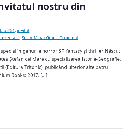
nvitatul nostru din
bia #51
,
invitat
on
rezentare
,
Sorin-Mihai Grad
1 Comment
Ciprian
special în genurile horror, SF, fantasy și thriller. Născut
Mitoceanu
atea Ştefan cel Mare cu specializarea Istorie-Geografie,
—
invitatul
i (Editura Tritonic), publicând ulterior alte patru
nostru
ium Books; 2017, […]
din
EgoPHobia
#51