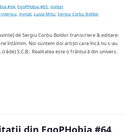
bia #64
,
EgoPHobia #65
,
invitat
,
interviu
,
invitat
,
Luiza Mitu
,
Sergiu Corbu Boldor
 Cuvinte] de Sergiu Corbu Boldor transcriere & editare:
ne întâlnim. Noi suntem doi artiști care încă nu s-au
. (râde) S.C.B.: Realitatea este o frântură din univers.
vitații din EgoPHobia #64