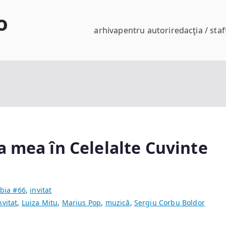
o
arhiva
pentru autori
redacţia / staf
a mea în Celelalte Cuvinte
bia #66
,
invitat
nvitat
,
Luiza Mitu
,
Marius Pop
,
muzică
,
Sergiu Corbu Boldor