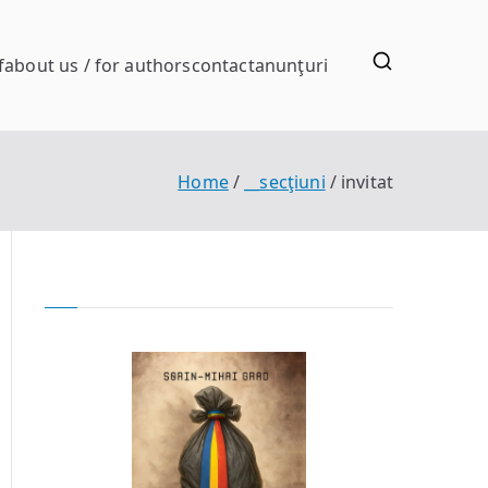
f
about us / for authors
contact
anunţuri
Home
__secţiuni
invitat