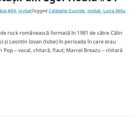
bia #64
,
invitat
Tagged
Celelalte Cuvinte
,
invitat
,
Luiza Mitu
e de rock românească formată în 1981 de către Călin
) și Leontin Iovan (tobe) în perioada în care erau
 Pop – vocal, chitară, flaut; Marcel Breazu – chitară