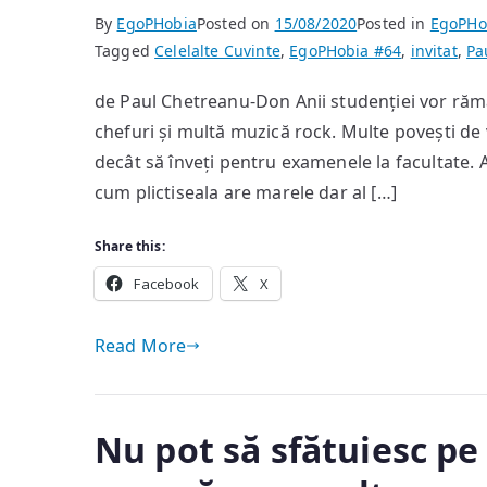
By
EgoPHobia
Posted on
15/08/2020
Posted in
EgoPHo
Tagged
Celelalte Cuvinte
,
EgoPHobia #64
,
invitat
,
Pa
de Paul Chetreanu-Don Anii studenției vor rămâ
chefuri și multă muzică rock. Multe povești de v
decât să înveți pentru examenele la facultate. A
cum plictiseala are marele dar al […]
Share this:
Facebook
X
Read More
Nu pot să sfătuiesc pe