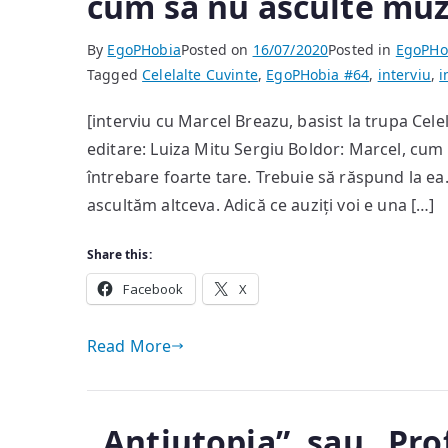
cum să nu asculte muz
By
EgoPHobia
Posted on
16/07/2020
Posted in
EgoPHo
Tagged
Celelalte Cuvinte
,
EgoPHobia #64
,
interviu
,
i
[interviu cu Marcel Breazu, basist la trupa Cel
editare: Luiza Mitu Sergiu Boldor: Marcel, cum 
întrebare foarte tare. Trebuie să răspund la ea. 
ascultăm altceva. Adică ce auziți voi e una […]
Share this:
Facebook
X
Read More
„Antiutopia”, sau „Profe