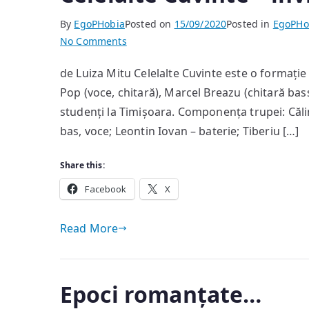
se
By
EgoPHobia
Posted on
15/09/2020
Posted in
EgoPHo
intersectau
on
No Comments
căutând
Celelalte
simfonia
de Luiza Mitu Celelalte Cuvinte este o formați
Cuvinte
devenirii
Pop (voce, chitară), Marcel Breazu (chitară bass
–
lor
invitații
studenți la Timișoara. Componența trupei: Călin
din
bas, voce; Leontin Iovan – baterie; Tiberiu […]
EgoPHobia
#64
Share this:
Facebook
X
Read More
Epoci romanțate…