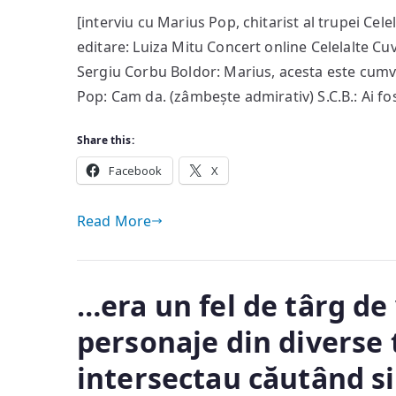
Eu
[interviu cu Marius Pop, chitarist al trupei Cel
sper
editare: Luiza Mitu Concert online Celelalte Cu
doar
ca
Sergiu Corbu Boldor: Marius, acesta este cumva
venirea
Pop: Cam da. (zâmbește admirativ) S.C.B.: Ai fo
mea
în
Share this:
Celelalte
Facebook
X
Cuvinte
să
Read More
fie
privită
obiectiv
…era un fel de târg de
personaje din diverse 
intersectau căutând si