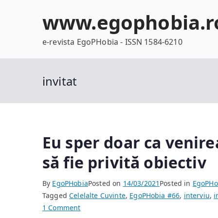
Skip
www.egophobia.r
to
content
e-revista EgoPHobia - ISSN 1584-6210
invitat
Eu sper doar ca venire
să fie privită obiectiv
By
EgoPHobia
Posted on
14/03/2021
Posted in
EgoPHo
Tagged
Celelalte Cuvinte
,
EgoPHobia #66
,
interviu
,
i
on
1 Comment