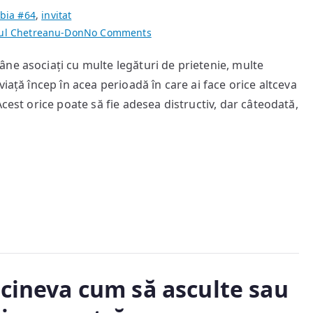
bia #64
,
invitat
on
ul Chetreanu-Don
No Comments
Epoci
ne asociați cu multe legături de prietenie, multe
romanțate…
iață încep în acea perioadă în care ai face orice altceva
cest orice poate să fie adesea distructiv, dar câteodată,
 cineva cum să asculte sau