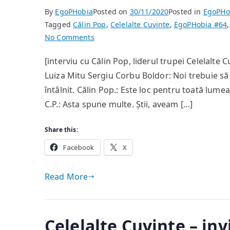
By
EgoPHobia
Posted on
30/11/2020
Posted in
EgoPHo
Tagged
Călin Pop
,
Celelalte Cuvinte
,
EgoPHobia #64
on
No Comments
…
[interviu cu Călin Pop, liderul trupei Celelalte
era
Luiza Mitu Sergiu Corbu Boldor: Noi trebuie să 
un
fel
întâlnit. Călin Pop.: Este loc pentru toată lumea
de
C.P.: Asta spune multe. Știi, aveam […]
târg
de
Share this:
veci
Facebook
X
atemporal,
cu
Read More
personaje
din
diverse
timpuri
Celelalte Cuvinte – in
care