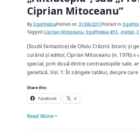
Ciprian Mitoceanu”
By
EgoPHobia
Posted on
31/08/2017
Posted in
EgoPHo
Tagged
Ciprian Mitoceanu
,
EgoPHobia #51
,
invitat
,
O
(Studii fantastice) de Oliviu Crâznic Istoric și 
curând și editor, Ciprian Mitoceanu (n. 1976) 
special, prin două dintre contrautopiile sale,
genetică. Vol. 1: În sângele tatălui, despre care
Share this:
Facebook
X
Read More