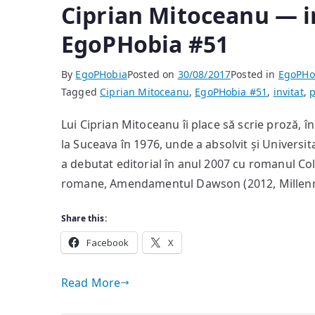
Ciprian Mitoceanu — i
EgoPHobia #51
By
EgoPHobia
Posted on
30/08/2017
Posted in
EgoPHo
Tagged
Ciprian Mitoceanu
,
EgoPHobia #51
,
invitat
,
p
Lui Ciprian Mitoceanu îi place să scrie proză, în 
la Suceava în 1976, unde a absolvit și Universit
a debutat editorial în anul 2007 cu romanul Colți
romane, Amendamentul Dawson (2012, Millenn
Share this:
Facebook
X
Read More