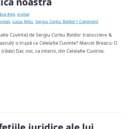
ica noastră
bia #64
,
invitat
on
nvitat
,
Luiza Mitu
,
Sergiu Corbu Boldor
1 Comment
Nu
elalte Cuvinte] de Sergiu Corbu Boldor transcriere &
pot
asculți o trupă ca Celelalte Cuvinte? Marcel Breazu: O
să
sfătuiesc
(râde) Dar, noi, ca interni, din Celelalte Cuvinte,
pe
cineva
cum
să
asculte
sau
cum
să
nu
asculte
țiile juridice ale lui