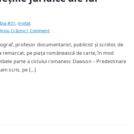
muzica
noastră
bia #51
,
invitat
on
liviu Crâznic
1 Comment
„Antiutopia”,
geograf, profesor documentarist, publicist și scriitor, de
sau
s-a remarcat, pe piața românească de carte, în mod
„Profețiile
juridice
 ambele parte a ciclului romanesc Dawson – Predestinare
ale
 am scris, pe […]
lui
Ciprian
Mitoceanu”