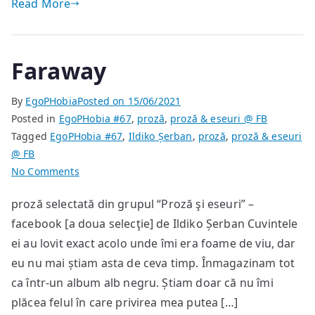
Read More
Faraway
By
EgoPHobia
Posted on
15/06/2021
Posted in
EgoPHobia #67
,
proză
,
proză & eseuri @ FB
Tagged
EgoPHobia #67
,
Ildiko Șerban
,
proză
,
proză & eseuri
@ FB
on
No Comments
Faraway
proză selectată din grupul “Proză şi eseuri” –
facebook [a doua selecţie] de Ildiko Șerban Cuvintele
ei au lovit exact acolo unde îmi era foame de viu, dar
eu nu mai știam asta de ceva timp. Înmagazinam tot
ca într-un album alb negru. Știam doar că nu îmi
plăcea felul în care privirea mea putea […]