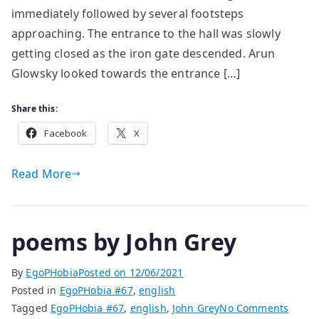
immediately followed by several footsteps
approaching. The entrance to the hall was slowly
getting closed as the iron gate descended. Arun
Glowsky looked towards the entrance […]
Share this:
Facebook
X
Read More
poems by John Grey
By
EgoPHobia
Posted on
12/06/2021
Posted in
EgoPHobia #67
,
english
on
Tagged
EgoPHobia #67
,
english
,
John Grey
No Comments