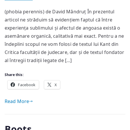
Sublim
(phobia perennis) de David Mândruț În prezentul
și
articol ne străduim să evidențiem faptul că între
angoasă
experiența sublimului și afectul de angoasa există o
asemănare organică, calitativă mai exact. Pentru a ne
îndeplini scopul ne vom folosi de textul lui Kant din
Critica facultății de judecare, dar și de textul fondator
al întregii tradiții legate de […]
Share this:
Facebook
X
Read More
Boots