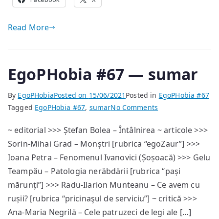
Read More
EgoPHobia #67 — sumar
By
EgoPHobia
Posted on
15/06/2021
Posted in
EgoPHobia #67
on
Tagged
EgoPHobia #67
,
sumar
No Comments
EgoPHobia
~ editorial >>> Ștefan Bolea – Întâlnirea ~ articole >>>
#67
Sorin-Mihai Grad – Monștri [rubrica “egoZaur”] >>>
—
sumar
Ioana Petra – Fenomenul Ivanovici (Șoșoacă) >>> Gelu
Teampău – Patologia nerăbdării [rubrica “pași
mărunți”] >>> Radu-Ilarion Munteanu – Ce avem cu
rușii? [rubrica “pricinaşul de serviciu”] ~ critică >>>
Ana-Maria Negrilă – Cele patruzeci de legi ale […]