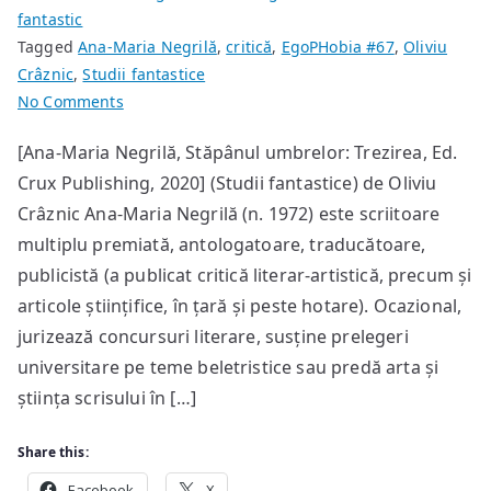
fantastic
Tagged
Ana-Maria Negrilă
,
critică
,
EgoPHobia #67
,
Oliviu
Crâznic
,
Studii fantastice
on
No Comments
Trezire
[Ana-Maria Negrilă, Stăpânul umbrelor: Trezirea, Ed.
Crux Publishing, 2020] (Studii fantastice) de Oliviu
Crâznic Ana-Maria Negrilă (n. 1972) este scriitoare
multiplu premiată, antologatoare, traducătoare,
publicistă (a publicat critică literar-artistică, precum și
articole științifice, în țară și peste hotare). Ocazional,
jurizează concursuri literare, susține prelegeri
universitare pe teme beletristice sau predă arta și
știința scrisului în […]
Share this:
Facebook
X