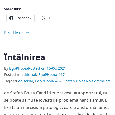
Share this:
Facebook
X
Read More
Întâlnirea
By
EgoPHobia
Posted on
15/06/2021
Posted in
editorial
,
EgoPHobia #67
on
Tagged
editorial
,
EgoPHobia #67
,
Ștefan Bolea
No Comments
În
de Ștefan Bolea Când îți zugrăvești autoportretul, nu
se poate să nu te lovești de problema narcisismului.
Există un narcisism patologic, care transformă lumea
în eu, convertind totul în reflexia ta: „Ard de dragoste