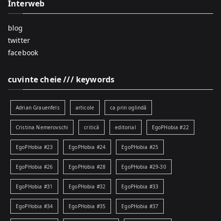
Interweb
blog
twitter
facebook
cuvinte cheie /// keywords
Adrian Grauenfels
articole
ca prin oglindă
Cristina Nemerovschi
critică
editorial
EgoPHobia #22
EgoPHobia #23
EgoPHobia #24
EgoPHobia #25
EgoPHobia #26
EgoPHobia #28
EgoPHobia #29-30
EgoPHobia #31
EgoPHobia #32
EgoPHobia #33
EgoPHobia #34
EgoPHobia #35
EgoPHobia #37