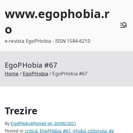
Skip
www.egophobia.r
to
content
o
e-revista EgoPHobia - ISSN 1584-6210
EgoPHobia #67
Home
EgoPHobia
EgoPHobia #67
Trezire
By
EgoPHobia
Posted on
20/06/2021
Posted in
critică
,
EgoPHobia #67
,
ghidul cititorului de