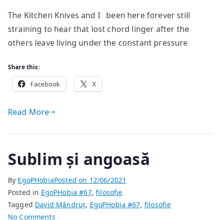
poem
The Kitchen Knives and I been here forever still
by
straining to hear that lost chord linger after the
John
Grey
others leave living under the constant pressure
Share this:
Facebook
X
Read More
Sublim și angoasă
By
EgoPHobia
Posted on
12/06/2021
Posted in
EgoPHobia #67
,
filosofie
Tagged
David Mândruț
,
EgoPHobia #67
,
filosofie
on
No Comments