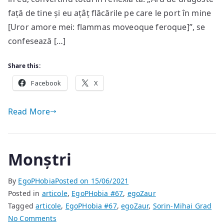
față de tine și eu ațâț flăcările pe care le port în mine
[Uror amore mei: flammas moveoque feroque]”, se
confesează […]
Share this:
Facebook
X
Read More
Monștri
By
EgoPHobia
Posted on
15/06/2021
Posted in
articole
,
EgoPHobia #67
,
egoZaur
Tagged
articole
,
EgoPHobia #67
,
egoZaur
,
Sorin-Mihai Grad
on
No Comments