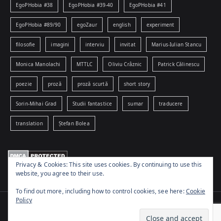
EgoPHobia #38
EgoPHobia #39-40
EgoPHobia #41
EgoPHobia #89/90
egoZaur
english
experiment
filosofie
imagini
interviu
invitat
Marius-Iulian Stancu
Monica Manolachi
MTTLC
Oliviu Crâznic
Patrick Călinescu
poezie
proză
proză scurtă
short story
Sorin-Mihai Grad
Studii fantastice
sumar
traducere
translation
Ștefan Bolea
Privacy & Cookies: This site uses cookies. By continuing to use this
website, you agree to their use.
To find out more, including how to control cookies, see here:
Cookie
Policy
Copyright © 2026
www.egophobia.ro
. Powered by
Zakra
and