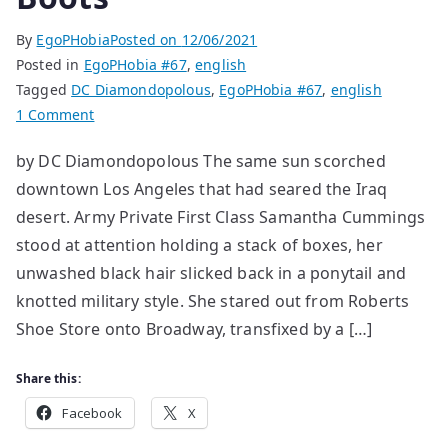
By
EgoPHobia
Posted on
12/06/2021
Posted in
EgoPHobia #67
,
english
Tagged
DC Diamondopolous
,
EgoPHobia #67
,
english
on
1 Comment
Boots
by DC Diamondopolous The same sun scorched
downtown Los Angeles that had seared the Iraq
desert. Army Private First Class Samantha Cummings
stood at attention holding a stack of boxes, her
unwashed black hair slicked back in a ponytail and
knotted military style. She stared out from Roberts
Shoe Store onto Broadway, transfixed by a […]
Share this:
Facebook
X