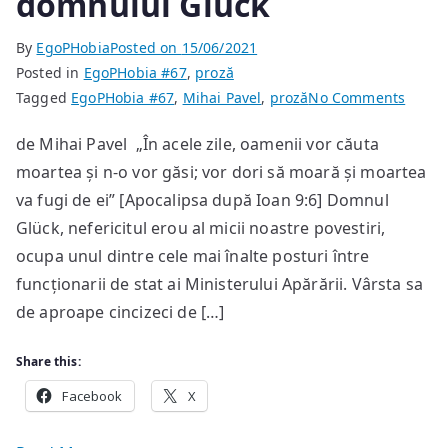
domnului Glück
By
EgoPHobia
Posted on
15/06/2021
Posted in
EgoPHobia #67
,
proză
on
Tagged
EgoPHobia #67
,
Mihai Pavel
,
proză
No Comments
Ultime
de Mihai Pavel „În acele zile, oamenii vor căuta
zile
moartea și n-o vor găsi; vor dori să moară și moartea
ale
domnu
va fugi de ei” [Apocalipsa după Ioan 9:6] Domnul
Glück
Glück, nefericitul erou al micii noastre povestiri,
ocupa unul dintre cele mai înalte posturi între
funcționarii de stat ai Ministerului Apărării. Vârsta sa
de aproape cincizeci de […]
Share this:
Facebook
X