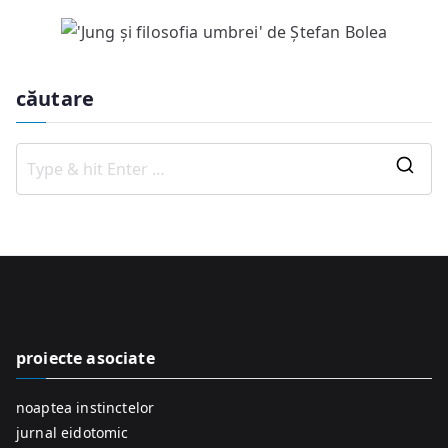
căutare
S
e
a
r
c
h
f
proiecte asociate
o
r
noaptea instinctelor
:
jurnal eidotomic