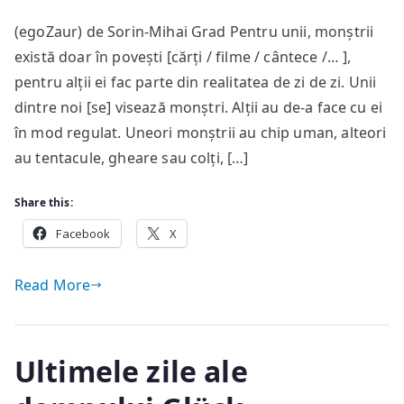
Monștri
(egoZaur) de Sorin-Mihai Grad Pentru unii, monștrii
există doar în povești [cărți / filme / cântece /… ],
pentru alții ei fac parte din realitatea de zi de zi. Unii
dintre noi [se] visează monștri. Alții au de-a face cu ei
în mod regulat. Uneori monștrii au chip uman, alteori
au tentacule, gheare sau colți, […]
Share this:
Facebook
X
Read More
Ultimele zile ale