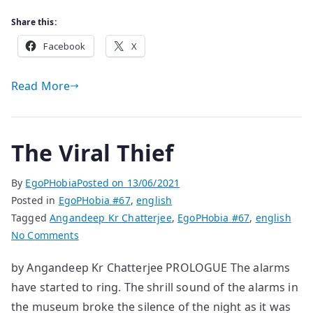
Share this:
Facebook
X
Read More
The Viral Thief
By
EgoPHobia
Posted on
13/06/2021
Posted in
EgoPHobia #67
,
english
Tagged
Angandeep Kr Chatterjee
,
EgoPHobia #67
,
english
on
No Comments
The
by Angandeep Kr Chatterjee PROLOGUE The alarms
Viral
have started to ring. The shrill sound of the alarms in
Thief
the museum broke the silence of the night as it was