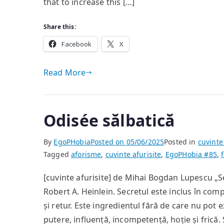
that to increase this […]
filosofiei
Share this:
Facebook
X
Read More
Odisée sălbatică
By
EgoPHobia
Posted on
05/06/2025
Posted in
cuvinte
Tagged
aforisme
,
cuvinte afurisite
,
EgoPHobia #85
,
[cuvinte afurisite] de Mihai Bogdan Lupescu „Sec
Robert A. Heinlein. Secretul este inclus în compo
și retur. Este ingredientul fără de care nu pot ex
putere, influență, incompetență, hoție și frică.