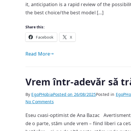
it, anticipation is a rapid review of the possibil
the best choice/the best model […]
Share this:
Facebook
X
Read More
Vrem într-adevăr să tr
By
EgoPHobia
Posted on
26/08/2025
Posted in
EgoPHo
on
No Comments
Vrem
Eseu cvasi-optimist de Ana Bazac Avertisment Î
într-
de o parte, stăm unde vrem – fiind liberi ca c
adevăr
să