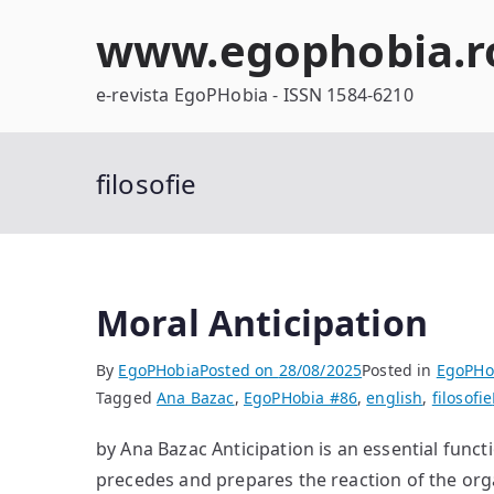
Skip
www.egophobia.r
to
content
e-revista EgoPHobia - ISSN 1584-6210
filosofie
Moral Anticipation
By
EgoPHobia
Posted on
28/08/2025
Posted in
EgoPHo
Tagged
Ana Bazac
,
EgoPHobia #86
,
english
,
filosofie
by Ana Bazac Anticipation is an essential funct
precedes and prepares the reaction of the org