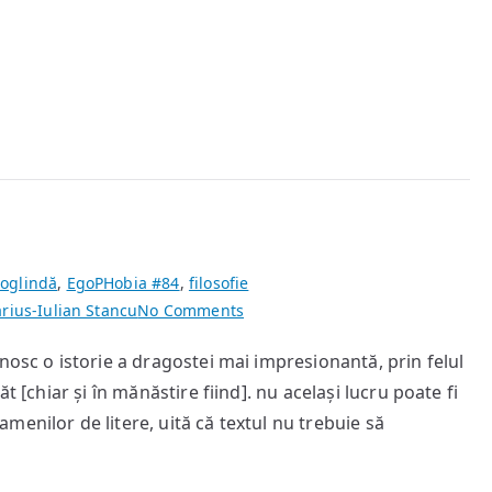
 oglindă
,
EgoPHobia #84
,
filosofie
on
rius-Iulian Stancu
No Comments
status
nosc o istorie a dragostei mai impresionantă, prin felul
2.12
t [chiar și în mănăstire fiind]. nu același lucru poate fi
enilor de litere, uită că textul nu trebuie să