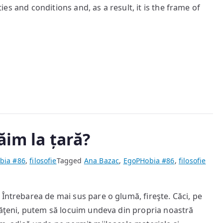
ities and conditions and, as a result, it is the frame of
ăim la țară?
bia #86
,
filosofie
Tagged
Ana Bazac
,
EgoPHobia #86
,
filosofie
ntrebarea de mai sus pare o glumă, fireşte. Căci, pe
etăţeni, putem să locuim undeva din propria noastră