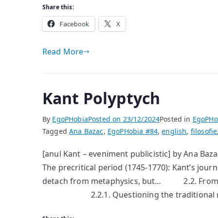
Share this:
Facebook
X
Read More
Kant Polyptych
By
EgoPHobia
Posted on
23/12/2024
Posted in
EgoPHo
Tagged
Ana Bazac
,
EgoPHobia #84
,
english
,
filosofie
[anul Kant – eveniment publicistic] by Ana B
The precritical period (1745-1770): Kant’s jour
detach from metaphysics, but… 2.2. From Kant
2.2.1. Questioning the traditional metap