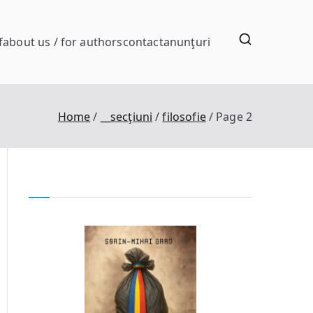
f
about us / for authors
contact
anunţuri
Home
__secţiuni
filosofie
Page 2