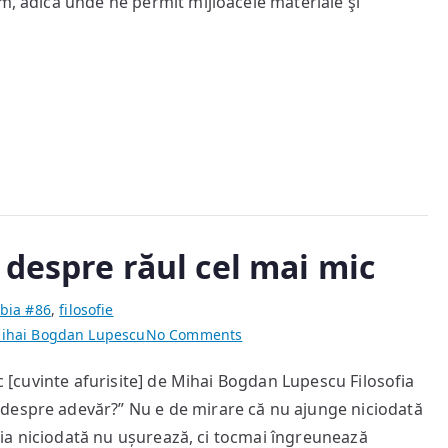
m, adică unde ne permit mijloacele materiale şi
despre răul cel mai mic
bia #86
,
filosofie
on
ihai Bogdan Lupescu
No Comments
Adevărul
ic [cuvinte afurisite] de Mihai Bogdan Lupescu Filosofia
cel
despre adevăr?” Nu e de mirare că nu ajunge niciodată
mai
mare
sofia niciodată nu ușurează, ci tocmai îngreunează