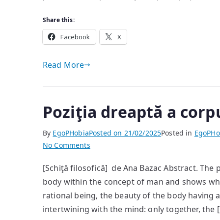
Share this:
Facebook
X
Read More
Poziţia dreaptă a corp
By
EgoPHobia
Posted on
21/02/2025
Posted in
EgoPHo
on
No Comments
Poziţia
[Schiţă filosofică] de Ana Bazac Abstract. The 
dreaptă
body within the concept of man and shows wh
a
corpului
rational being, the beauty of the body having
intertwining with the mind: only together, the 