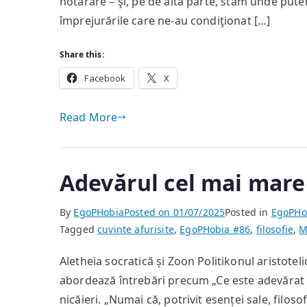
hotărâre – şi, pe de altă parte, stăm unde pute
trăim
împrejurările care ne-au condiţionat […]
la
țară?
Share this:
Facebook
X
Read More
Adevărul cel mai mare 
By
EgoPHobia
Posted on
01/07/2025
Posted in
EgoPHo
Tagged
cuvinte afurisite
,
EgoPHobia #86
,
filosofie
,
M
Aletheia socratică și Zoon Politikonul aristotel
abordează întrebări precum „Ce este adevărat 
nicăieri. „Numai că, potrivit esenței sale, filo