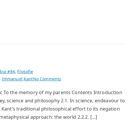
bia #84
,
filosofie
on
,
Immanuel Kant
No Comments
Kant
azac To the memory of my parents Contents Introduction
Polyptych
ney, science and philosophy 2.1. In science, endeavour to
’s traditional philosophical effort to its negation
hysical approach: the world 2.2.2. […]