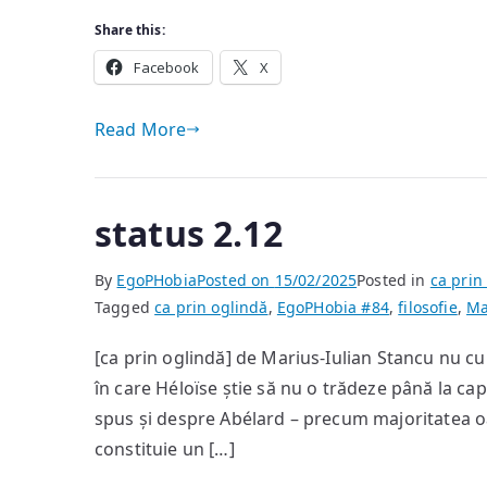
Share this:
Facebook
X
Read More
status 2.12
By
EgoPHobia
Posted on
15/02/2025
Posted in
ca prin
Tagged
ca prin oglindă
,
EgoPHobia #84
,
filosofie
,
Ma
[ca prin oglindă] de Marius-Iulian Stancu nu cu
în care Héloïse știe să nu o trădeze până la capă
spus și despre Abélard – precum majoritatea oam
constituie un […]