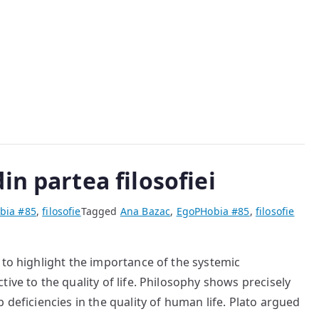
despre
răul
cel
mai
mic
in partea filosofiei
bia #85
,
filosofie
Tagged
Ana Bazac
,
EgoPHobia #85
,
filosofie
 to highlight the importance of the systemic
ive to the quality of life. Philosophy shows precisely
 deficiencies in the quality of human life. Plato argued