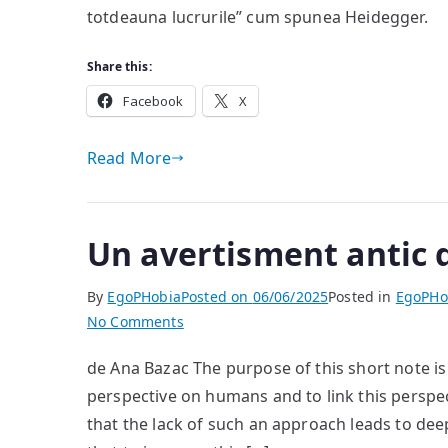
totdeauna lucrurile” cum spunea Heidegger.
Share this:
Facebook
X
Read More
Un avertisment antic d
By
EgoPHobia
Posted on
06/06/2025
Posted in
EgoPHo
on
No Comments
Un
de Ana Bazac The purpose of this short note is
avertisment
perspective on humans and to link this perspect
antic
din
that the lack of such an approach leads to deep
partea