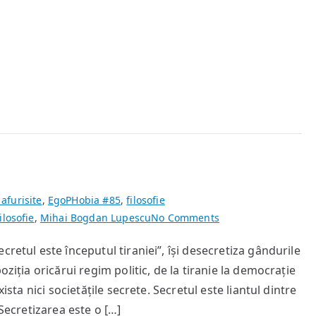
 afurisite
,
EgoPHobia #85
,
filosofie
on
filosofie
,
Mihai Bogdan Lupescu
No Comments
Odisée
retul este începutul tiraniei”, își desecretiza gândurile
sălbatică
ziția oricărui regim politic, de la tiranie la democrație
ista nici societățile secrete. Secretul este liantul dintre
 Secretizarea este o […]