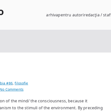
o
arhiva
pentru autori
redacţia / staf
bia #86
,
filosofie
on
No Comments
Moral
ion of the mind/ the consciousness, because it
Anticipation
anism to the stimuli of the environment. By preceding