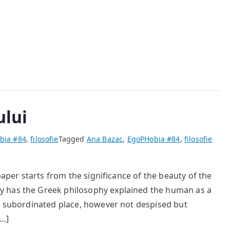
ului
bia #84
,
filosofie
Tagged
Ana Bazac
,
EgoPHobia #84
,
filosofie
paper starts from the significance of the beauty of the
y has the Greek philosophy explained the human as a
 a subordinated place, however not despised but
[…]