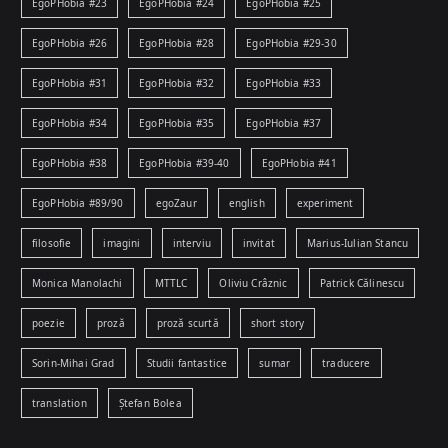
EgoPHobia #23
EgoPHobia #24
EgoPHobia #25
EgoPHobia #26
EgoPHobia #28
EgoPHobia #29-30
EgoPHobia #31
EgoPHobia #32
EgoPHobia #33
EgoPHobia #34
EgoPHobia #35
EgoPHobia #37
EgoPHobia #38
EgoPHobia #39-40
EgoPHobia #41
EgoPHobia #89/90
egoZaur
english
experiment
filosofie
imagini
interviu
invitat
Marius-Iulian Stancu
Monica Manolachi
MTTLC
Oliviu Crâznic
Patrick Călinescu
poezie
proză
proză scurtă
short story
Sorin-Mihai Grad
Studii fantastice
sumar
traducere
translation
Ștefan Bolea