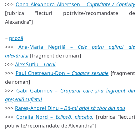
>>>
Oana Alexandra Albertsen –
Captivitate / Captivity
[rubrica “lecturi potrivite/recomandate de
Alexandra”]
~
proză
>>>
Ana-Maria Negrilă –
Cele patru oglinzi ale
adevărului
[fragment de roman]
>>>
Alex Șuțiu –
Lacul
>>>
Paul Chetreanu-Don –
Cadavre sexuale
[fragment
de roman]
>>>
Gabi Gabrinov –
Groparul care și-a îngropat din
greșeală sufletul
>>>
Rareș-Andrei Dinu –
Dă-mi aripi să zbor din nou
>>>
Coralia Nord –
Eclipsă, placebo.
[rubrica “lecturi
potrivite/recomandate de Alexandra”]