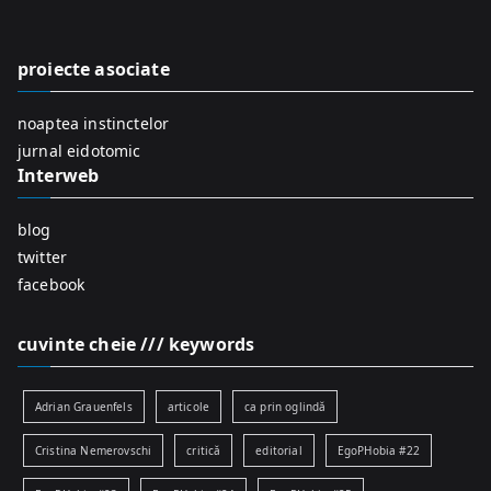
h
f
proiecte asociate
o
r
noaptea instinctelor
:
jurnal eidotomic
Interweb
blog
twitter
facebook
cuvinte cheie /// keywords
Adrian Grauenfels
articole
ca prin oglindă
Cristina Nemerovschi
critică
editorial
EgoPHobia #22