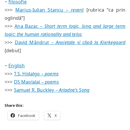
~
filosofie
>>>
Marius-Iulian Stancu –
reverii
[rubrica “ca prin
oglindă”]
>>>
Ana Bazac –
Short term logic, long and large term
logic: the human rationality and telos
>>>
David Mândruț –
Anxietate și clipă la Kierkegaard
[debut]
~
English
>>>
T.S. Hidalgo –
poems
>>>
DS Maolalai –
poems
>>>
Samuel R. Buckley –
Ariadne’s Song
Share this:
Facebook
X