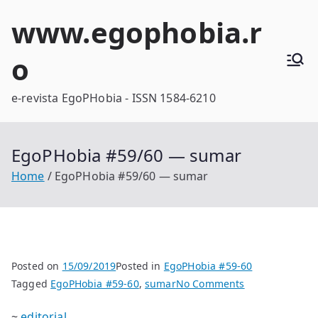
Skip
www.egophobia.r
to
content
o
e-revista EgoPHobia - ISSN 1584-6210
EgoPHobia #59/60 — sumar
Home
EgoPHobia #59/60 — sumar
Posted on
15/09/2019
Posted in
EgoPHobia #59-60
on
Tagged
EgoPHobia #59-60
,
sumar
No Comments
EgoPHobia
~
editorial