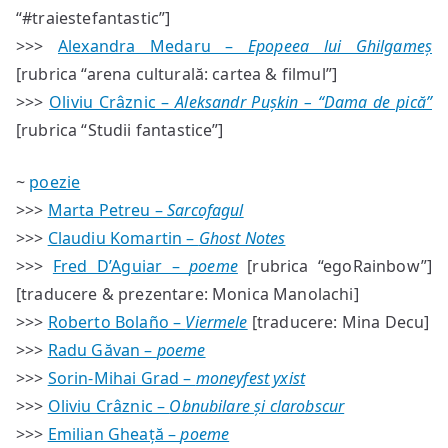
“#traiestefantastic”]
>>>
Alexandra Medaru –
Epopeea lui Ghilgameș
[rubrica “arena culturală: cartea & filmul”]
>>>
Oliviu Crâznic –
Aleksandr Pușkin – “Dama de pică”
[rubrica “Studii fantastice”]
~
poezie
>>>
Marta Petreu –
Sarcofagul
>>>
Claudiu Komartin –
Ghost Notes
>>>
Fred D’Aguiar –
poeme
[rubrica “egoRainbow”]
[traducere & prezentare: Monica Manolachi]
>>>
Roberto Bolaño –
Viermele
[traducere: Mina Decu]
>>>
Radu Găvan –
poeme
>>>
Sorin-Mihai Grad –
moneyfest yxist
>>>
Oliviu Crâznic –
Obnubilare și clarobscur
>>>
Emilian Gheață –
poeme