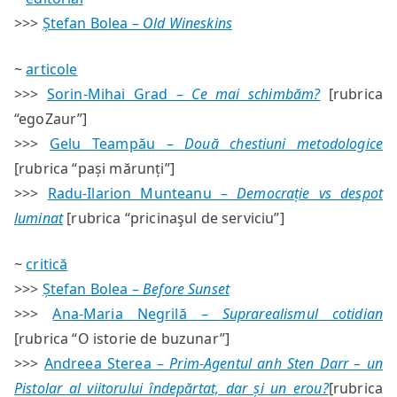
#59/60
>>>
Ștefan Bolea –
Old Wineskins
—
sumar
~
articole
>>>
Sorin-Mihai Grad –
Ce mai schimbăm?
[rubrica
“egoZaur”]
>>>
Gelu Teampău –
Două chestiuni metodologice
[rubrica “pași mărunți”]
>>>
Radu-Ilarion Munteanu –
Democrație vs despot
luminat
[rubrica “pricinaşul de serviciu”]
~
critică
>>>
Ștefan Bolea –
Before Sunset
>>>
Ana-Maria Negrilă –
Suprarealismul cotidian
[rubrica “O istorie de buzunar”]
>>>
Andreea Sterea –
Prim-Agentul anh Sten Darr – un
Pistolar al viitorului îndepărtat, dar și un erou?
[rubrica