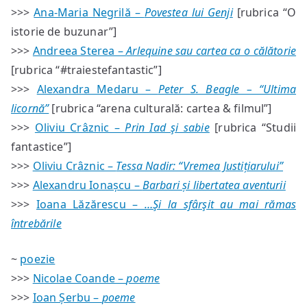
>>>
Ana-Maria Negrilă –
Povestea lui Genji
[rubrica “O
istorie de buzunar”]
>>>
Andreea Sterea –
Arlequine sau cartea ca o călătorie
[rubrica “#traiestefantastic”]
>>>
Alexandra Medaru –
Peter S. Beagle – “Ultima
licornă”
[rubrica “arena culturală: cartea & filmul”]
>>>
Oliviu Crâznic –
Prin Iad şi sabie
[rubrica “Studii
fantastice”]
>>>
Oliviu Crâznic –
Tessa Nadir: “Vremea Justițiarului”
>>>
Alexandru Ionașcu –
Barbari și libertatea aventurii
>>>
Ioana Lăzărescu –
…Şi la sfârşit au mai rămas
întrebările
~
poezie
>>>
Nicolae Coande –
poeme
>>>
Ioan Șerbu –
poeme