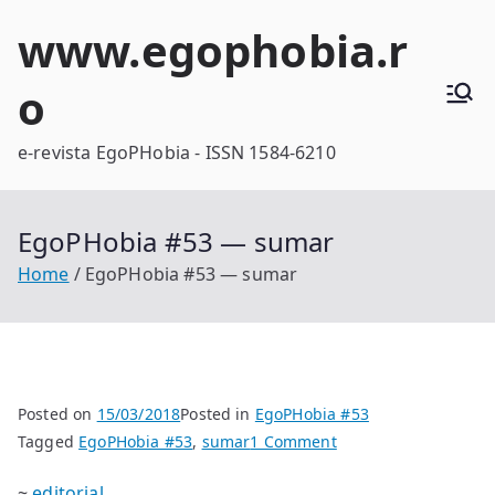
Skip
www.egophobia.r
to
content
o
e-revista EgoPHobia - ISSN 1584-6210
EgoPHobia #53 — sumar
Home
EgoPHobia #53 — sumar
Posted on
15/03/2018
Posted in
EgoPHobia #53
on
Tagged
EgoPHobia #53
,
sumar
1 Comment
EgoPHobia
~
editorial