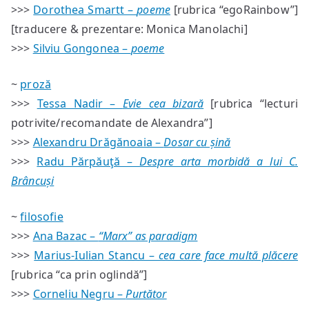
>>>
Dorothea Smartt –
poeme
[rubrica “egoRainbow”]
[traducere & prezentare: Monica Manolachi]
>>>
Silviu Gongonea –
poeme
~
proză
>>>
Tessa Nadir –
Evie cea bizară
[rubrica “lecturi
potrivite/recomandate de Alexandra”]
>>>
Alexandru Drăgănoaia –
Dosar cu șină
>>>
Radu Părpăuţă –
Despre arta morbidă a lui C.
Brâncuși
~
filosofie
>>>
Ana Bazac –
“Marx” as paradigm
>>>
Marius-Iulian Stancu –
cea care face multă plăcere
[rubrica “ca prin oglindă”]
>>>
Corneliu Negru –
Purtător