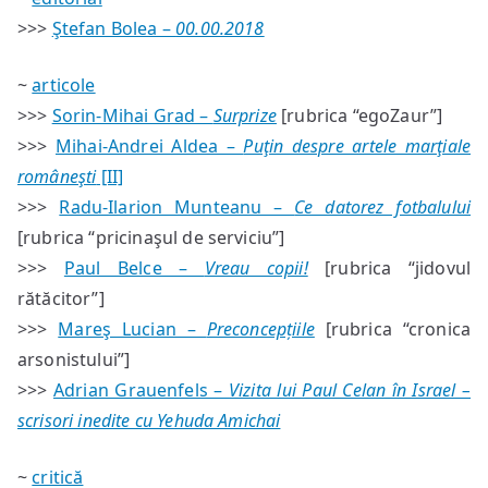
#53
>>>
Ştefan Bolea –
00.00.2018
—
sumar
~
articole
>>>
Sorin-Mihai Grad –
Surprize
[rubrica “egoZaur”]
>>>
Mihai-Andrei Aldea –
Puţin despre artele marţiale
româneşti
[II]
>>>
Radu-Ilarion Munteanu –
Ce datorez fotbalului
[rubrica “pricinaşul de serviciu”]
>>>
Paul Belce –
Vreau copii!
[rubrica “jidovul
rătăcitor”]
>>>
Mareş Lucian –
Preconcepțiile
[rubrica “cronica
arsonistului”]
>>>
Adrian Grauenfels –
Vizita lui Paul Celan în Israel –
scrisori inedite cu Yehuda Amichai
~
critică