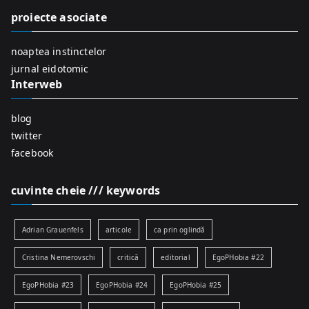
f
proiecte asociate
o
r
noaptea instinctelor
:
jurnal eidotomic
Interweb
blog
twitter
facebook
cuvinte cheie /// keywords
Adrian Grauenfels
articole
ca prin oglindă
Cristina Nemerovschi
critică
editorial
EgoPHobia #22
EgoPHobia #23
EgoPHobia #24
EgoPHobia #25