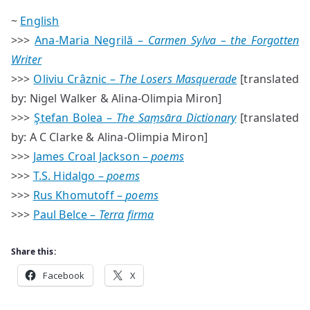
~
English
>>>
Ana-Maria Negrilă –
Carmen Sylva – the Forgotten
Writer
>>>
Oliviu Crâznic –
The Losers Masquerade
[translated
by: Nigel Walker & Alina-Olimpia Miron]
>>>
Ştefan Bolea –
The Saṃsāra Dictionary
[translated
by: A C Clarke & Alina-Olimpia Miron]
>>>
James Croal Jackson –
poems
>>>
T.S. Hidalgo –
poems
>>>
Rus Khomutoff –
poems
>>>
Paul Belce –
Terra firma
Share this:
Facebook
X