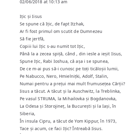
02/06/2018 at 10:13 am
Ițic și Iisus
Se spune că Ițic, de fapt Itzhak,
Ar fi fost primul om scutit de Dumnezeu
Să fie jertfă,
Copiii lui Ițic s-au numit tot Ițic,
Până la a zecea spiță, când , din iesle a ieșit Iisus,
Spune Ițic, Rabi Ioshua, că așa i se spunea,
De ce m-ai pus să-i cunosc pe toți ticăloșii lumii,
Pe Nabucco, Nero, Hmielnițki, Adolf, Stalin,
Numai pentru a prețui mai mult frumusețea Cărții?
Iisus a tăcut. A tăcut și la Auschwitz, la Treblinka,
Pe vasul STRUMA, la Mihailovka și Bogdanovka,
La Odesa și Storojineț, la București și la Iași, în
Siberia,
În insula Cipru, a tăcut de Yom Kippur, în 1973,
Tace și acum, ce faci Ițic? Întreabă Iisus.