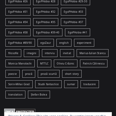
EgoPHobia #26
EgoPHobia #28
EgoPHobia #29-30
EgoPHobia #31
EgoPHobia #32
EgoPHobia #33
EgoPHobia #34
EgoPHobia #35
EgoPHobia #37
EgoPHobia #38
EgoPHobia #39-40
EgoPHobia #41
EgoPHobia #89/90
egoZaur
english
experiment
filosofie
imagini
interviu
invitat
Marius-Iulian Stancu
Monica Manolachi
MTTLC
Oliviu Crâznic
Patrick Călinescu
poezie
proză
proză scurtă
short story
Sorin-Mihai Grad
Studii fantastice
sumar
traducere
translation
Ștefan Bolea