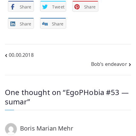
Share
Tweet
Share
Share
Share
Post
00.00.2018
Bob’s endeavor
navigation
One thought on “
EgoPHobia #53 —
sumar
”
Boris Marian Mehr