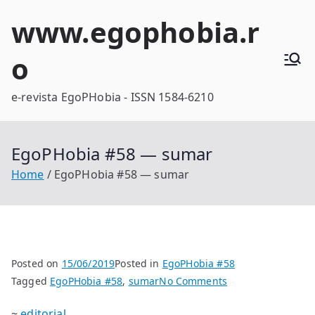
Skip
www.egophobia.r
to
content
o
e-revista EgoPHobia - ISSN 1584-6210
EgoPHobia #58 — sumar
Home
EgoPHobia #58 — sumar
Posted on
15/06/2019
Posted in
EgoPHobia #58
on
Tagged
EgoPHobia #58
,
sumar
No Comments
EgoPHobia
~
editorial