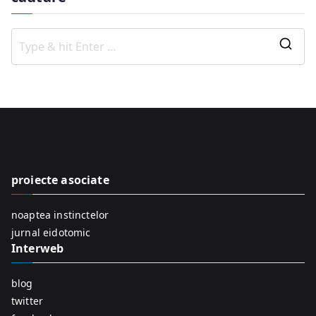
S
e
a
r
c
h
f
proiecte asociate
o
r
noaptea instinctelor
:
jurnal eidotomic
Interweb
blog
twitter