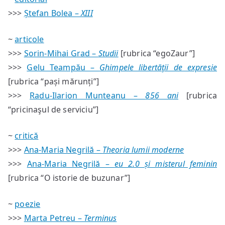
#58
>>>
Ștefan Bolea –
XIII
—
sumar
~
articole
>>>
Sorin-Mihai Grad –
Studii
[rubrica “egoZaur”]
>>>
Gelu Teampău –
Ghimpele libertăţii de expresie
[rubrica “pași mărunți”]
>>>
Radu-Ilarion Munteanu –
856 ani
[rubrica
“pricinaşul de serviciu”]
~
critică
>>>
Ana-Maria Negrilă –
Theoria lumii moderne
>>>
Ana-Maria Negrilă –
eu 2.0 și misterul feminin
[rubrica “O istorie de buzunar”]
~
poezie
>>>
Marta Petreu –
Terminus