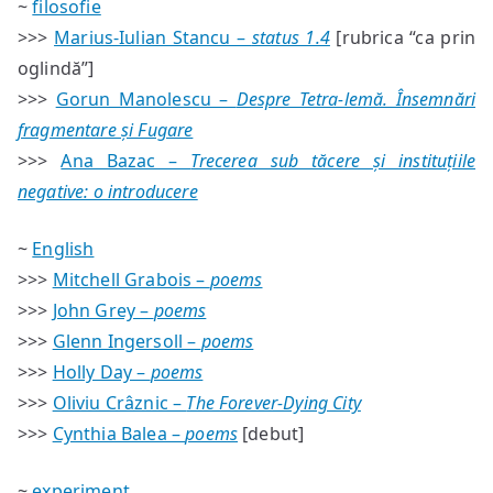
~
filosofie
>>>
Marius-Iulian Stancu –
status 1.4
[rubrica “ca prin
oglindă”]
>>>
Gorun Manolescu –
Despre Tetra-lemă. Însemnări
fragmentare și Fugare
>>>
Ana Bazac –
Trecerea sub tăcere și instituțiile
negative: o introducere
~
English
>>>
Mitchell Grabois –
poems
>>>
John Grey –
poems
>>>
Glenn Ingersoll –
poems
>>>
Holly Day –
poems
>>>
Oliviu Crâznic –
The Forever-Dying City
>>>
Cynthia Balea –
poems
[debut]
~
experiment