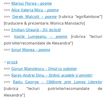
>>>
Marius Florea –
poeme
>>>
Alice Valeria Micu –
poeme
>>>
Derek Walcott –
poeme
[rubrica “egoRainbow”]
[traducere & prezentare: Monica Manolachi]
>>>
Emilian Gheață –
Dii, lectică!
>>>
Vasile Lungeanu –
poeme
[rubrica “lecturi
potrivite/recomandate de Alexandra”]
>>>
Ionuț Manea –
poeme
~
proză
>>>
Gorun Manolescu –
Omul cu şobolan
>>>
Rareș-Andrei Dinu –
Străini, acadele și amintiri
>>>
Radu George –
Călătorie prin Lumea Literelor
[rubrica “lecturi potrivite/recomandate de
Alexandra”]