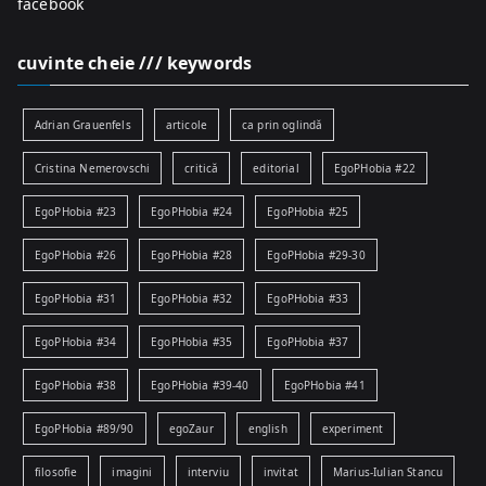
facebook
cuvinte cheie /// keywords
Adrian Grauenfels
articole
ca prin oglindă
Cristina Nemerovschi
critică
editorial
EgoPHobia #22
EgoPHobia #23
EgoPHobia #24
EgoPHobia #25
EgoPHobia #26
EgoPHobia #28
EgoPHobia #29-30
EgoPHobia #31
EgoPHobia #32
EgoPHobia #33
EgoPHobia #34
EgoPHobia #35
EgoPHobia #37
EgoPHobia #38
EgoPHobia #39-40
EgoPHobia #41
EgoPHobia #89/90
egoZaur
english
experiment
filosofie
imagini
interviu
invitat
Marius-Iulian Stancu