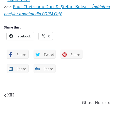
>>>
Paul Chetreanu-Don & Ștefan Bolea –
Întâlnirea
poeților anonimi din FORM Café
Share this:
Facebook
X
Share
Tweet
Share
Share
Share
Post
XIII
Ghost Notes
navigation