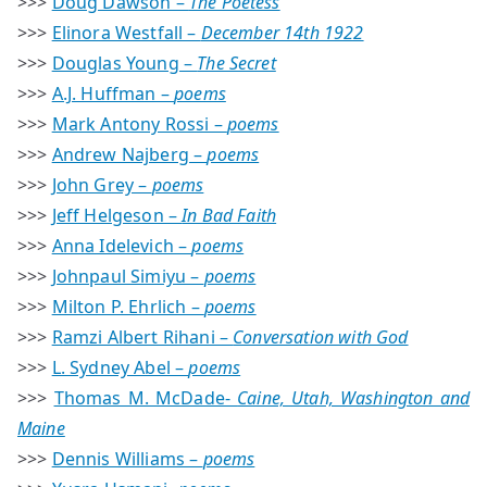
>>>
Doug Dawson –
The Poetess
>>>
Elinora Westfall –
December 14th 1922
>>>
Douglas Young –
The Secret
>>>
A.J. Huffman –
poems
>>>
Mark Antony Rossi –
poems
>>>
Andrew Najberg –
poems
>>>
John Grey –
poems
>>>
Jeff Helgeson –
In Bad Faith
>>>
Anna Idelevich –
poems
>>>
Johnpaul Simiyu –
poems
>>>
Milton P. Ehrlich –
poems
>>>
Ramzi Albert Rihani –
Conversation with God
>>>
L. Sydney Abel –
poems
>>>
Thomas M. McDade-
Caine, Utah, Washington and
Maine
>>>
Dennis Williams –
poems