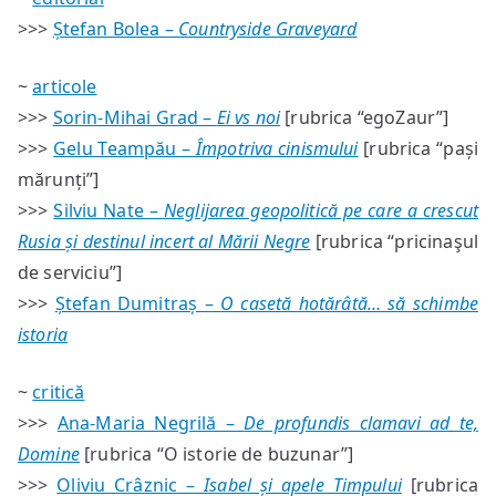
#74
>>>
Ștefan Bolea –
Countryside Graveyard
—
sumar
~
articole
>>>
Sorin-Mihai Grad –
Ei vs noi
[rubrica “egoZaur”]
>>>
Gelu Teampău –
Împotriva cinismului
[rubrica “pași
mărunți”]
>>>
Silviu Nate –
Neglijarea geopolitică pe care a crescut
Rusia și destinul incert al Mării Negre
[rubrica “pricinaşul
de serviciu”]
>>>
Ștefan Dumitraș –
O casetă hotărâtă… să schimbe
istoria
~
critică
>>>
Ana-Maria Negrilă –
De profundis clamavi ad te,
Domine
[rubrica “O istorie de buzunar”]
>>>
Oliviu Crâznic –
Isabel și apele Timpului
[rubrica