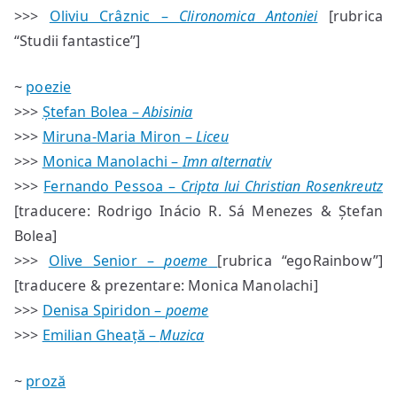
>>>
Oliviu Crâznic –
Clironomica Antoniei
[rubrica
“Studii fantastice”]
~
poezie
>>>
Ștefan Bolea –
Abisinia
>>>
Miruna-Maria Miron –
Liceu
>>>
Monica Manolachi –
Imn alternativ
>>>
Fernando Pessoa –
Cripta lui Christian Rosenkreutz
[traducere: Rodrigo Inácio R. Sá Menezes & Ștefan
Bolea]
>>>
Olive Senior –
poeme
[rubrica “egoRainbow”]
[traducere & prezentare: Monica Manolachi]
>>>
Denisa Spiridon –
poeme
>>>
Emilian Gheață –
Muzica
~
proză