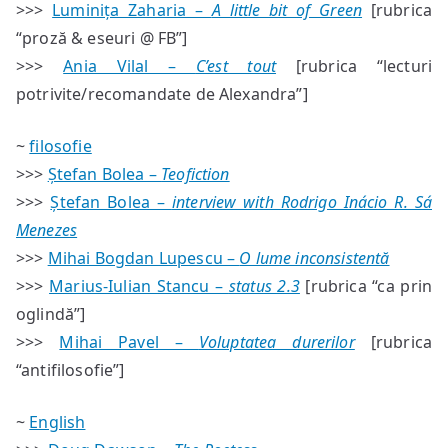
>>>
Luminița Zaharia –
A little bit of Green
[rubrica
“proză & eseuri @ FB”]
>>>
Ania Vilal –
C’est tout
[rubrica “lecturi
potrivite/recomandate de Alexandra”]
~
filosofie
>>>
Ștefan Bolea –
Teofiction
>>>
Ștefan Bolea –
interview with Rodrigo Inácio R. Sá
Menezes
>>>
Mihai Bogdan Lupescu –
O lume inconsistentă
>>>
Marius-Iulian Stancu –
status 2.3
[rubrica “ca prin
oglindă”]
>>>
Mihai Pavel –
Voluptatea durerilor
[rubrica
“antifilosofie”]
~
English