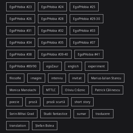
EgoPHobia #23
EgoPHobia #24
EgoPHobia #25
EgoPHobia #26
EgoPHobia #28
EgoPHobia #29-30
EgoPHobia #31
EgoPHobia #32
EgoPHobia #33
EgoPHobia #34
EgoPHobia #35
EgoPHobia #37
EgoPHobia #38
EgoPHobia #39-40
EgoPHobia #41
EgoPHobia #89/90
egoZaur
english
experiment
filosofie
imagini
interviu
invitat
Marius-Iulian Stancu
Monica Manolachi
MTTLC
Oliviu Crâznic
Patrick Călinescu
poezie
proză
proză scurtă
short story
Sorin-Mihai Grad
Studii fantastice
sumar
traducere
translation
Ștefan Bolea