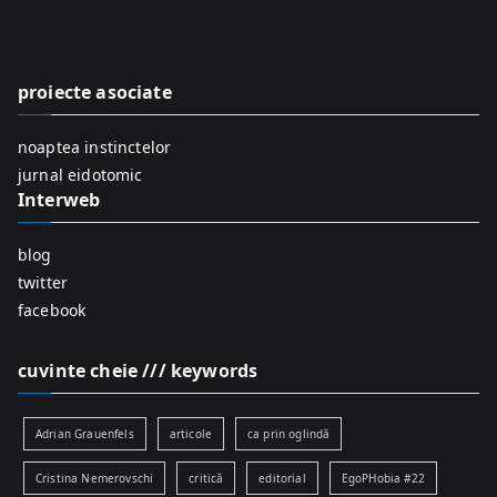
c
h
f
proiecte asociate
o
r
noaptea instinctelor
:
jurnal eidotomic
Interweb
blog
twitter
facebook
cuvinte cheie /// keywords
Adrian Grauenfels
articole
ca prin oglindă
Cristina Nemerovschi
critică
editorial
EgoPHobia #22