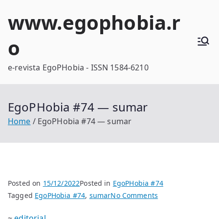
Skip
www.egophobia.r
to
content
o
e-revista EgoPHobia - ISSN 1584-6210
EgoPHobia #74 — sumar
Home
EgoPHobia #74 — sumar
Posted on
15/12/2022
Posted in
EgoPHobia #74
on
Tagged
EgoPHobia #74
,
sumar
No Comments
EgoPHobia
~
editorial