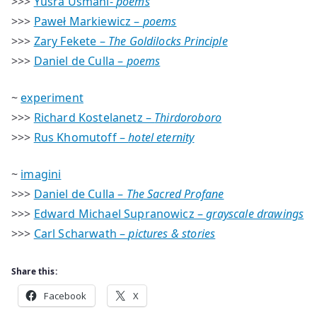
>>>
Yusra Usmani-
poems
>>>
Paweł Markiewicz –
poems
>>>
Zary Fekete –
The Goldilocks Principle
>>>
Daniel de Culla –
poems
~
experiment
>>>
Richard Kostelanetz –
Thirdoroboro
>>>
Rus Khomutoff –
hotel eternity
~
imagini
>>>
Daniel de Culla –
The Sacred Profane
>>>
Edward Michael Supranowicz –
grayscale drawings
>>>
Carl Scharwath –
pictures & stories
Share this:
Facebook
X