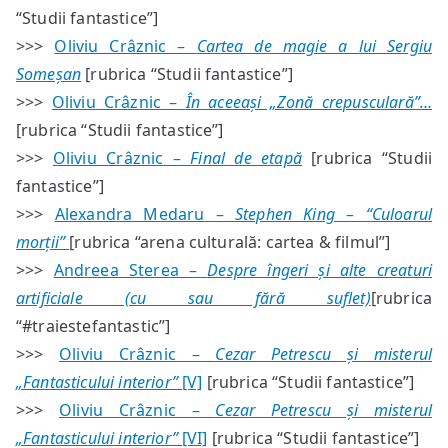
“Studii fantastice”]
>>>
Oliviu Crâznic –
Cartea de magie a lui Sergiu
Someșan
[rubrica “Studii fantastice”]
>>>
Oliviu Crâznic –
În aceeași „Zonă crepusculară”…
[rubrica “Studii fantastice”]
>>>
Oliviu Crâznic –
Final de etapă
[rubrica “Studii
fantastice”]
>>>
Alexandra Medaru –
Stephen King – “Culoarul
morții”
[rubrica “arena culturală: cartea & filmul”]
>>>
Andreea Sterea –
Despre îngeri și alte creaturi
artificiale (cu sau fără suflet)
[rubrica
“#traiestefantastic”]
>>>
Oliviu Crâznic –
Cezar Petrescu și misterul
„Fantasticului interior”
[V]
[rubrica “Studii fantastice”]
>>>
Oliviu Crâznic –
Cezar Petrescu și misterul
„Fantasticului interior”
[VI]
[rubrica “Studii fantastice”]