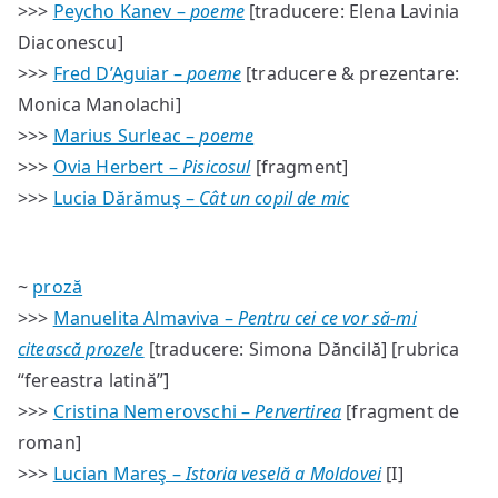
>>>
Peycho Kanev –
poeme
[traducere: Elena Lavinia
Diaconescu]
>>>
Fred D’Aguiar –
poeme
[traducere & prezentare:
Monica Manolachi]
>>>
Marius Surleac –
poeme
>>>
Ovia Herbert –
Pisicosul
[fragment]
>>>
Lucia Dărămuş –
Cât un copil de mic
~
proză
>>>
Manuelita Almaviva –
Pentru cei ce vor să-mi
citească prozele
[traducere: Simona Dăncilă] [rubrica
“fereastra latină”]
>>>
Cristina Nemerovschi –
Pervertirea
[fragment de
roman]
>>>
Lucian Mareş –
Istoria veselă a Moldovei
[I]