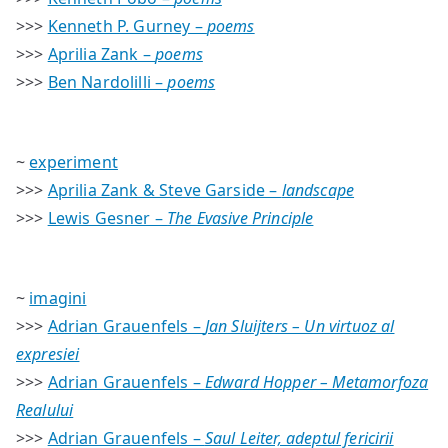
>>>
Kenneth P. Gurney –
poems
>>>
Aprilia Zank –
poems
>>>
Ben Nardolilli –
poems
~
experiment
>>>
Aprilia Zank & Steve Garside –
landscape
>>>
Lewis Gesner –
The Evasive Principle
~
imagini
>>>
Adrian Grauenfels –
Jan Sluijters – Un virtuoz al
expresiei
>>>
Adrian Grauenfels –
Edward Hopper – Metamorfoza
Realului
>>>
Adrian Grauenfels –
Saul Leiter, adeptul fericirii