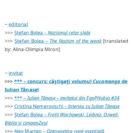
#34
/
sumar
~
editorial
>>>
Ştefan Bolea –
Nazismul celor slabi
>>>
Ştefan Bolea –
The Nazism of the weak
[translated
by: Alina-Olimpia Miron]
~
invitat
>>>
*** – concurs: câştigaţi volumul
Cucamonga
de
Iulian Tănase!
>>>
*** –
Iulian Tănase – invitatul din EgoPHobia #34
>>>
Cristina Nemerovschi –
Interviu cu Iulian Tănase
>>>
Ştefan Bolea –
Fraţii Wachowski, Leibniz, Orwell,
Biblia şi cimpanZeul
>>>
Alex Marten –
Ontopoetica cvint-esenţială