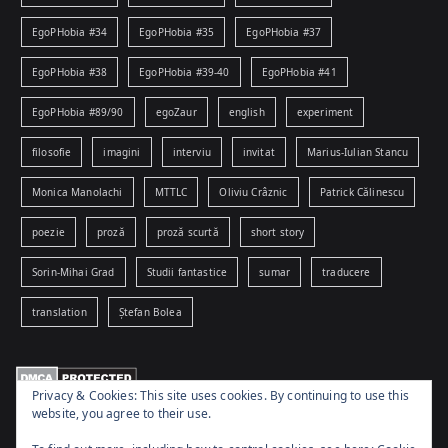
EgoPHobia #34
EgoPHobia #35
EgoPHobia #37
EgoPHobia #38
EgoPHobia #39-40
EgoPHobia #41
EgoPHobia #89/90
egoZaur
english
experiment
filosofie
imagini
interviu
invitat
Marius-Iulian Stancu
Monica Manolachi
MTTLC
Oliviu Crâznic
Patrick Călinescu
poezie
proză
proză scurtă
short story
Sorin-Mihai Grad
Studii fantastice
sumar
traducere
translation
Ștefan Bolea
Privacy & Cookies: This site uses cookies. By continuing to use this
website, you agree to their use.