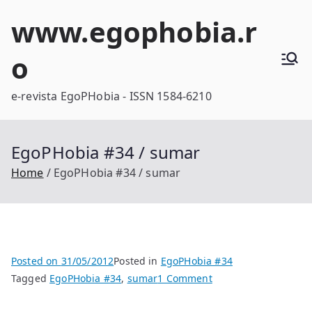
Skip
www.egophobia.r
to
content
o
e-revista EgoPHobia - ISSN 1584-6210
EgoPHobia #34 / sumar
Home
EgoPHobia #34 / sumar
Posted on
31/05/2012
Posted in
EgoPHobia #34
on
Tagged
EgoPHobia #34
,
sumar
1 Comment
EgoPHobia