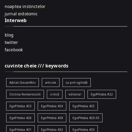
r
noaptea instinctelor
:
jurnal eidotomic
Interweb
blog
twitter
facebook
cuvinte cheie /// keywords
Adrian Grauenfels
articole
ca prin oglindă
Cristina Nemerovschi
critică
editorial
EgoPHobia #22
EgoPHobia #23
EgoPHobia #24
EgoPHobia #25
EgoPHobia #26
EgoPHobia #28
EgoPHobia #29-30
EgoPHobia #31
EgoPHobia #32
EgoPHobia #33