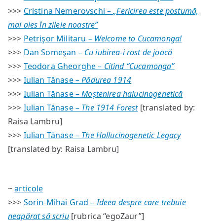
>>>
Cristina Nemerovschi –
„Fericirea este postumă,
mai ales în zilele noastre”
>>>
Petrişor Militaru –
Welcome to Cucamonga!
>>>
Dan Someşan –
Cu iubirea-i rost de joacă
>>>
Teodora Gheorghe –
Citind “Cucamonga”
>>>
Iulian Tănase –
Pădurea 1914
>>>
Iulian Tănase –
Moștenirea halucinogenetică
>>>
Iulian Tănase –
The 1914 Forest
[translated by:
Raisa Lambru]
>>>
Iulian Tănase –
The Hallucinogenetic Legacy
[translated by: Raisa Lambru]
~
articole
>>>
Sorin-Mihai Grad –
Ideea despre care trebuie
neapărat să scriu
[rubrica “egoZaur”]