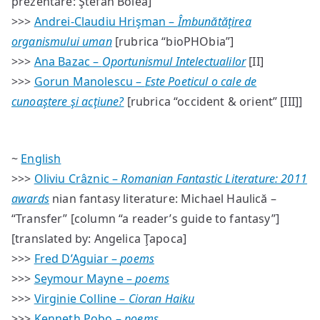
prezentare: Ştefan Bolea]
>>>
Andrei-Claudiu Hrişman –
Îmbunătăţirea
organismului uman
[rubrica “bioPHObia”]
>>>
Ana Bazac –
Oportunismul Intelectualilor
[II]
>>>
Gorun Manolescu –
Este Poeticul o cale de
cunoaştere şi acţiune?
[rubrica “occident & orient” [III]]
~
English
>>>
Oliviu Crâznic –
Romanian Fantastic Literature: 2011
awards
nian fantasy literature: Michael Haulică –
“Transfer” [column “a reader’s guide to fantasy”]
[translated by: Angelica Ţapoca]
>>>
Fred D’Aguiar –
poems
>>>
Seymour Mayne –
poems
>>>
Virginie Colline –
Cioran Haiku
>>>
Kenneth Pobo –
poems