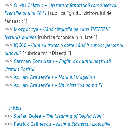
>>>
Oliviu Crâznic –
Literatura fantastică românească:
Premiile anului 2011
[rubrica “ghidul cititorului de
fantastic”]
>>>
Morgothya –
Când târgurile de carte INTERZIC
lecturile publice
[rubrica “cronica nihilistei”]
>>>
iQ666 –
Cum să tratez o carte când îi cunosc personal
autorul?
[rubrica “minDisecţii”]
>>>
Carmen Comloşan –
Fugim de munţii noştri să
vizităm Parisul
>>>
Adrian Grauenfels –
Norii lui Magellan
>>>
Adrian Grauenfels –
Un misterios domn Pi
~
critică
>>>
Ştefan Bolea –
The Meaning of “Alpha Noir”
>>>
Patrick Călinescu –
Nichita Stănescu: izotopiile