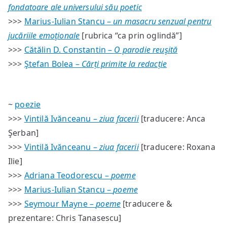
fondatoare ale universului său poetic
>>>
Marius-Iulian Stancu –
un masacru senzual pentru
jucăriile emoţionale
[rubrica “ca prin oglindă”]
>>>
Cătălin D. Constantin –
O parodie reuşită
>>>
Ştefan Bolea –
Cărți primite la redacție
~
poezie
>>>
Vintilă Ivănceanu –
ziua facerii
[traducere: Anca
Şerban]
>>>
Vintilă Ivănceanu –
ziua facerii
[traducere: Roxana
Ilie]
>>>
Adriana Teodorescu –
poeme
>>>
Marius-Iulian Stancu –
poeme
>>>
Seymour Mayne –
poeme
[traducere &
prezentare: Chris Tanasescu]