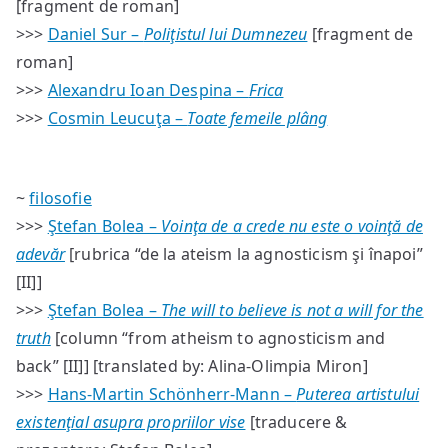
[fragment de roman]
>>>
Daniel Sur –
Poliţistul lui Dumnezeu
[fragment de
roman]
>>>
Alexandru Ioan Despina –
Frica
>>>
Cosmin Leucuţa –
Toate femeile plâng
~
filosofie
>>>
Ştefan Bolea –
Voinţa de a crede nu este o voinţă de
adevăr
[rubrica “de la ateism la agnosticism şi înapoi”
[II]]
>>>
Ştefan Bolea –
The will to believe is not a will for the
truth
[column “from atheism to agnosticism and
back” [II]] [translated by: Alina-Olimpia Miron]
>>>
Hans-Martin Schönherr-Mann –
Puterea artistului
existenţial asupra propriilor vise
[traducere &